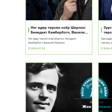
Нэг өдөр төрсөн хоёр Шерлок:
Зург
Бенедикт Камбербэтч, Василий
төрс
Ливанов
Нэг өдөр төрсөн хоёр Шерлок: Бенедикт
Зургааду
Камбербэтч, Василий Ливанов
тэргүүн,
2026-07-29
2026-