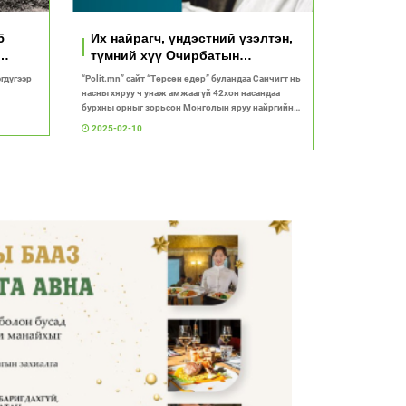
5
Их найрагч, үндэстний үзэлтэн,
түмний хүү Очирбатын
Дашбалбар
гдүгээр
“Polit.mn” сайт “Төрсөн өдөр” буландаа Санчигт нь
насны хяруу ч унаж амжаагүй 42хон насандаа
бурхны орныг зорьсон Монголын яруу найргийн
сод билигт төлөөлөгчийг онцолсон юм.
2025-02-10