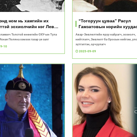
энд ном нь хамгийн их
“Тогоруун цуваа” Расул
ттэй зохиолчийн нэг Лев
Гамзатовын нэрийн хууда
лаевич Толстой
болсон бүтээлийн нэг
лаевич Толстой өнөөгийн ОХУ-ын Тула
Авар-Зөвлөлтийн яруу найрагч, зохиолч,
сная Поляна хэмээх газар үе залг
нийтлэлч, Зөвлөлт ба Оросын нийгэм, ул
зүтгэлтэн, орчуулагч
09-10
2025-09-09