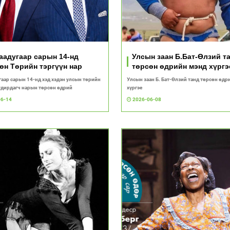
аадугаар сарын 14-нд
Улсын заан Б.Бат-Өлзий т
өн Төрийн тэргүүн нар
төрсөн өдрийн мэнд хүргэ
гаар сарын 14-нд хэд хэдэн улсын төрийн
Улсын заан Б. Бат-Өлзий танд төрсөн өдр
 удирдагч нарын төрсөн өдрий
хүргэе
06-14
2026-06-08