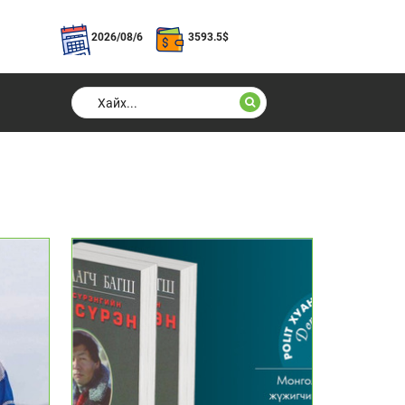
2026/08/6
3593.5
$