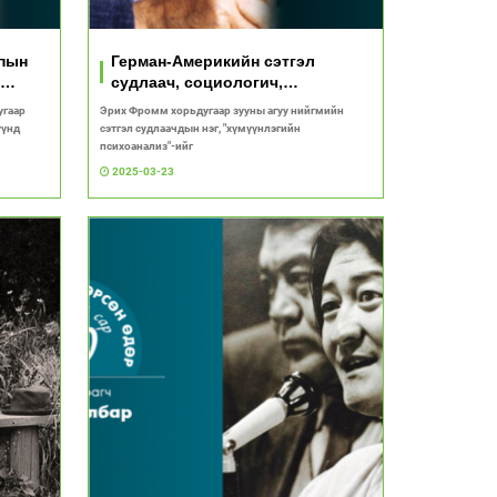
мпын
Герман-Америкийн сэтгэл
судлаач, социологич,
неофрейдизмын төлөөлөгч
угаар
Эрих Фромм хорьдугаар зууны агуу нийгмийн
Эрих Фромм
үүнд
сэтгэл судлаачдын нэг, "хүмүүнлэгийн
психоанализ"-ийг
2025-03-23