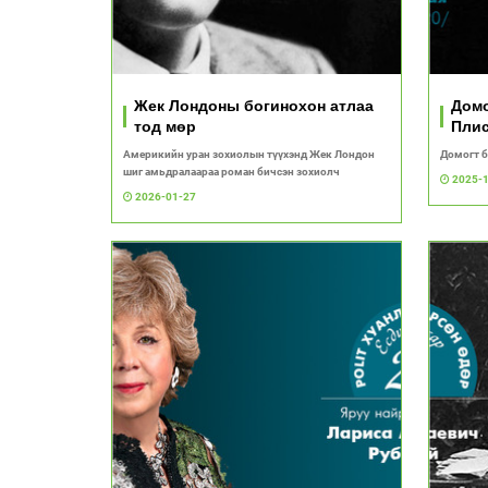
Жек Лондоны богинохон атлаа
Домо
тод мөр
Плис
Америкийн уран зохиолын түүхэнд Жек Лондон
Домогт б
шиг амьдралаараа роман бичсэн зохиолч
2025-
2026-01-27