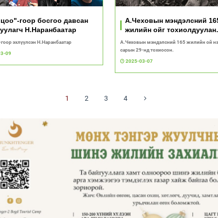
цоо"-гоор босгоо давсан
А.Чеховын мэндэлсний 16
уулагч Н.Наранбаатар
жилийн ойг тохиолдуулан
түүний намтар судлаач
-гоор эхлүүлсэн Н.Наранбаатар
А.Чеховын мэндэлсний 165 жилийн ой нэ
захидлуудынх нь тухай
сарын 29-нд тохиосон.
03-09
2025-03-07
1
2
3
4