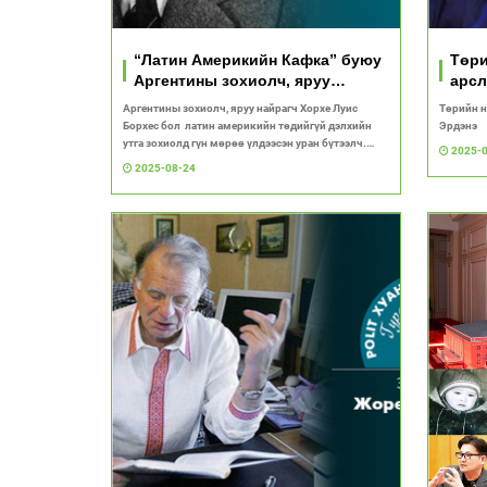
“Латин Америкийн Кафка” буюу
Төри
Аргентины зохиолч, яруу
арсл
найрагч Хорхе Луис Борхес
Аргентины зохиолч, яруу найрагч Хорхе Луис
Төрийн н
Борхес бол латин америкийн төдийгүй дэлхийн
Эрдэнэ
утга зохиолд гүн мөрөө үлдээсэн уран бүтээлч.
2025-
Polit.mn сайт “Төрсөн өдөр” буландаа Латин
2025-08-24
Америкийн Кафка гэж алдаршсан аргентин яруу
найрагч, зохиолчийг онцоллоо.