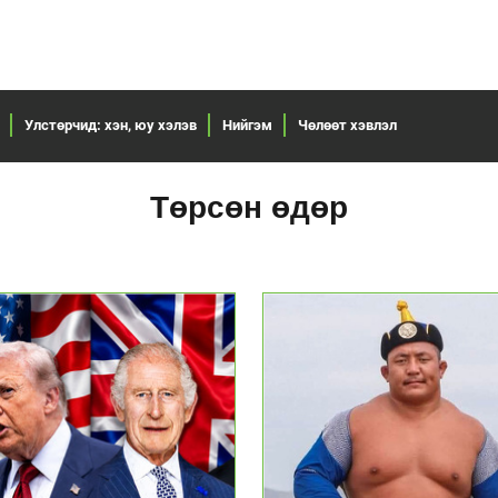
Улстөрчид: хэн, юу хэлэв
Нийгэм
Чөлөөт хэвлэл
Төрсөн өдөр