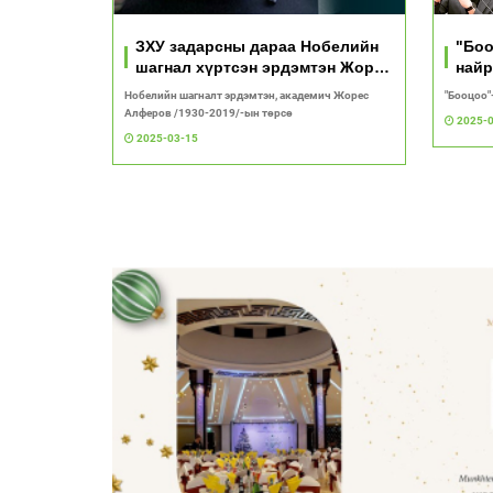
ЗХУ задарсны дараа Нобелийн
"Боо
шагнал хүртсэн эрдэмтэн Жорес
найр
Алферов
Нобелийн шагналт эрдэмтэн, академич Жорес
"Бооцоо"
Алферов /1930-2019/-ын төрсө
2025-
2025-03-15