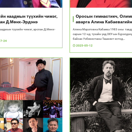
йн наадмын түүхийн чимэг,
Оросын гимнастикч, Оли
ан Д.Мөнх-Эрдэнэ
аварга Алина Кабаевагийн
төрсөн өдөр
аадмын түүхийн чимэг, арслан Д.Мөнх-
Алина Маратовна Кабаева 1983 оны тавд
сарын 12-нд тухайн үед ЗХУ-ын бүрэлдэх
байсан Узбекистаны Ташкент хотод
07-24
хөлбөмбөгчний гэр бүлд төрсөн.
2025-05-12