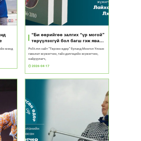
анд
“Би өөрийгөө залгих “үр могой”
е
төрүүлэхгүй бол багш гэж явах
хэрэг байхгүй”
ийн мэнд
​​​​​​​Polit.mn сайт “Төрсөн өдөр” буланд Монгол Улсын
гавьяат жүжигчин, тайз дэлгэцийн жүжигчин,
найруулагч,
2026-04-17