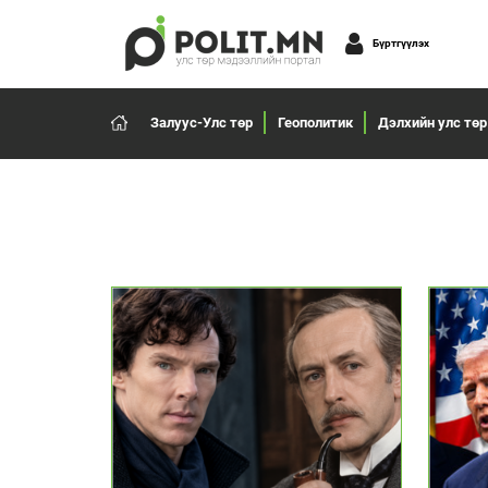
Бүртгүүлэх
Залуус-Улс төр
Геополитик
Дэлхийн улс төр