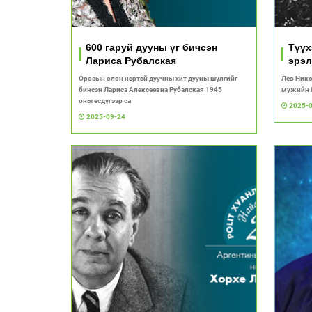
600 гаруй дууны үг бичсэн
Түүх
Лариса Рубалская
эрэл
Нико
Оросын олон нэртэй дуучны хит дууны шүлгийг
Лев Нико
бичсэн Лариса Алексеевна Рубалская 1945
мужийн Я
оны есдүгээр са
2025-
2025-09-24