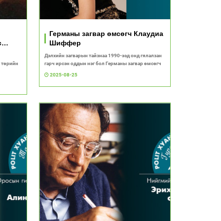
Германы загвар өмсөгч Клаудиа
с
Шиффер
Дэлхийн загварын тайзнаа 1990-ээд онд гялалзан
с төрийн
гарч ирсэн оддын нэг бол Германы загвар өмсөгч
2025-08-25