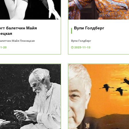
гт балетчин Майя
Вупи Голдберг
ецкая
алетчин Майя Плисецкая
Вупи Голдберг
11-20
2025-11-13