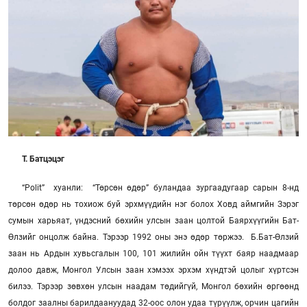
Т. Батцэцэг
“Polit” хуанли: “Төрсөн өдөр” буландаа зургаадугаар сарын 8-нд
төрсөн өдөр нь тохиож буй эрхмүүдийн нэг болох Ховд аймгийн Зэрэг
сумын харьяат, үндэсний бөхийн улсын заан цолтой Баярхүүгийн Бат-
Өлзийг онцолж байна. Тэрээр 1992 оны энэ өдөр төржээ.
Б.Бат-Өлзий
заан нь Ардын хувьсгалын 100, 101 жилийн ойн түүхт баяр наадмаар
долоо давж, Монгол Улсын заан хэмээх эрхэм хүндтэй цолыг хүртсэн
билээ. Тэрээр зөвхөн улсын наадам төдийгүй, Монгол бөхийн өргөөнд
болдог заалны барилдаануудад 32-оос олон удаа түрүүлж, орчин цагийн