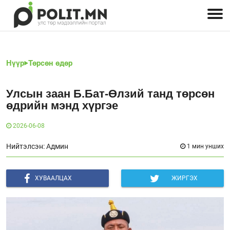
Улстөрчид: хэн, юу хэлэв
Дэлхийн улс төр
Чөлөөт хэвлэл
Залуус-Улс төр
Геополитик
Нийгэм
Нүүр
Төрсөн өдөр
Улсын заан Б.Бат-Өлзий танд төрсөн
өдрийн мэнд хүргэе
2026-06-08
Нийтэлсэн: Админ
1 мин унших
ХУВААЛЦАХ
ЖИРГЭХ