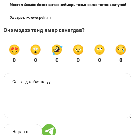
Монгол бөхийн босоо цагаан хийморь таныг өвгөн тэтгэх болтугай!
Эх сурвалж:www.polit.mn
Энэ мэдээ танд ямар санагдав?
0
0
0
0
0
0