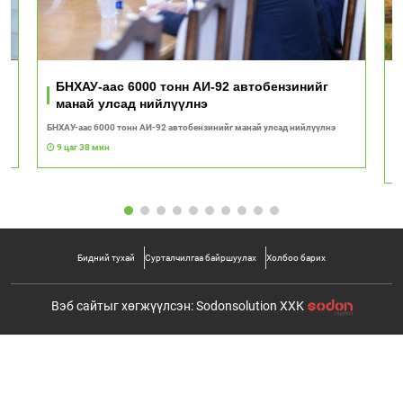
ь
БНХАУ-аас 6000 тонн АИ-92 автобензинийг
манай улсад нийлүүлнэ
БНХАУ-аас 6000 тонн АИ-92 автобензинийг манай улсад нийлүүлнэ
"Т
с
9 цаг 38 мин
Бидний тухай
Сурталчилгаа байршуулах
Холбоо барих
Вэб сайтыг хөгжүүлсэн: Sodonsolution ХХК