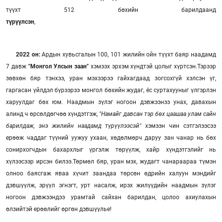
түүхт 512 бөхийн барилдаанд
түрүүлсэн
2022 он:
Ардын хувьсгалын 100, 101 жилийн ойн түүхт баяр наадамд
7 давж
"Монгол Улсын заан"
хэмээх эрхэм хүндтэй цолыг хүртсэн.Тэрээр
зөвхөн бяр тэнхээ, уран мэхээрээ гайхагдаад зогсохгүй хэлсэн үг,
гаргасан үйлдэл бүрээрээ монгол бөхийн жудаг, ёс суртахууныг үлгэрлэн
харуулдаг бөх юм. Наадмын зүлэг ногоон дэвжээнээ унах, давахын
алинд ч өрсөлдөгчөө хүндэтгэж,
"Намайг давсан тэр бөх цаашаа улам сайн
барилдаж, энэ жилийн наадамд түрүүлээсэй"
хэмээн чин сэтгэлээсээ
ерөөж чаддаг түүний уужуу ухаан, хөдөлмөрч даруу зан чанар нь бөх
сонирхогчдын бахархлыг үргэлж төрүүлж, хайр хүндэтгэлийг нь
хүлээсээр ирсэн билээ.Төрмөл бяр, уран мэх, жудагт чанараараа түмэн
олноо баясгаж яваа хүчит заандаа төрсөн өдрийн халуун мэндийг
дэвшүүлж, эрүүл эгнэгт, урт насалж, ирэх жилүүдийн наадмын зүлэг
ногоон дэвжээндээ урамтай сайхан барилдан, цолоо ахиулахын
өлзийтэй ерөөлийг өргөн дэвшүүлье!