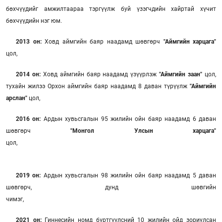
бөхчүүдийг амжилтаараа тэргүүлж буй үзэгчдийн хайртай хүчит
бөхчүүдийн нэг юм.
2013 он:
Ховд аймгийн баяр наадамд шөвгөрч
"Аймгийн харцага"
цол,
2014 он:
Ховд аймгийн баяр наадамд үзүүрлэж
"Аймгийн заан"
цол,
тухайн жилээ Орхон аймгийн баяр наадамд 8 даван түрүүлж
"Аймгийн
арслан"
цол,
2016 он:
Ардын хувьсгалын 95 жилийн ойн баяр наадамд 6 даван
шөвгөрч
"Монгол Улсын харцага"
цол,
2019 он:
Ардын хувьсгалын 98 жилийн ойн баяр наадамд 5 даван
шөвгөрч, дунд шөвгийн
чимэг
2021 он:
Гиннесийн номд бүртгүүлсний 10 жилийн ойд зориулсан