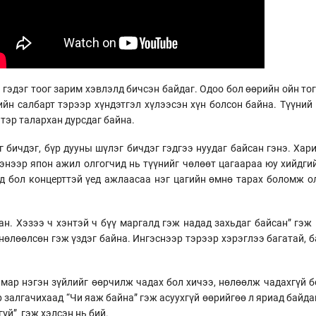
 гэдэг тоог зарим хэвлэлд бичсэн байдаг. Одоо бол өөрийн ойн то
сийн салбарт тэрээр хүндэтгэл хүлээсэн хүн болсон байна. Түүний
тэр талархан дурсдаг байна.
бичдэг, бүр дууны шүлэг бичдэг гэдгээ нуудаг байсан гэнэ. Хар
сэнээр япон ажил олгогчид нь түүнийг чөлөөт цагаараа юу хийдг
ад бол концерттэй үед ажлаасаа нэг цагийн өмнө тарах боломж о
ан. Хэзээ ч хэнтэй ч бүү маргалд гэж надад захьдаг байсан” гэж
өлөөлсөн гэж үздэг байна. Ингэснээр тэрээр хэрэглээ багатай, б
ар нэгэн зүйлийг өөрчилж чадах бол хичээ, нөлөөлж чадахгүй бо
р залгачихаад “Чи яаж байна” гэж асуухгүй өөрийгөө л яриад байдаг
үй” гэж хэлсэн нь бий.