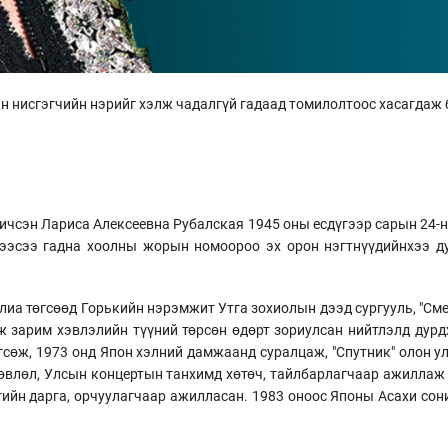
 нисгэгчийн нэрийг хэлж чадалгүй гадаад томилолтоос хасагдаж 
ичсэн Лариса Алексеевна Рубалская 1945 оны есдүгээр сарын 24-нд
дээсээ гадна хоолны жорын номоороо эх орон нэгтнүүдийнхээ д
лиа төгсөөд Горькийн нэрэмжит Утга зохиолын дээд сургууль, "Сме
 зарим хэвлэлийн түүний төрсөн өдөрт зориулсан нийтлэлд дур
төгсөж, 1973 онд Япон хэлний дамжаанд суралцаж, "Спутник" олон
зөвлөл, Улсын концертын танхимд хөтөч, тайлбарлагчаар ажиллаж
ийн дарга, орчуулагчаар ажилласан. 1983 оноос Японы Асахи сон