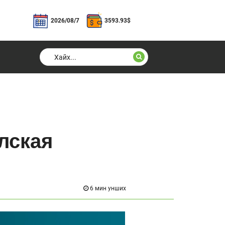
2026/08/7
3593.93
$
лская
6 мин унших