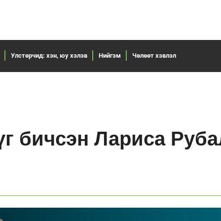
Улстөрчид: хэн, юу хэлэв
Нийгэм
Чөлөөт хэвлэл
үг бичсэн Лариса Руба