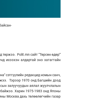
байсан-
 төржээ. Polit.mn сайт “Төрсөн өдөр”
унд ихээхэн алдартай энэ хатагтайн
на" сэтгүүлийн редакцид номын санч,
джээ. Тэрээр 1970 онд Багшийн дээд
 улсын залуучуудын аялал жуулчлалын
 байжээ. Харин 1975-1983 онд Японы
ины Москва дахь төлөөлөгчийн газар