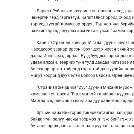
Лариса Рубалская хуучин тогтолцооны үед гада
нөхөргүй гээд гаргаагүй. Капиталист оронд очоод н
тэр үед тусгай комиссор ордог. Тэд нар янз бүри
намайг гадаад явуулах эрхгүй гэж үзсэн” хэмээн яр
Харин “Странная женщина” гэдэг дууны шүлэг нь
Находкоос завиар ирсэн. Эрэг дээр ирсэн эхний хо
дараа Иокогамад ирлээ. Бүгд буудлын өрөөндөө яваа
удаан алхсан. Төөрчихгүйн тулд дандаа чигээрээ я
болохоор эргэн тойронд гэрэлтэй дэлгүүрийн цонх
минут хооронд дуу бэлэн болсон байсан. Өрөөндөө 
“Странная женщина” дууг дуучин Михаил Муром а
камераа тогтоосон. Тэр эмэгтэй гараараа нүүрээ 
Маргааш өдрөөс нь эхлээд энэ дуу радиогоор өдөрт 
Эртний найз Виктория Токареватайгаа нэг удаа 
байдаггүй, залуу насны тоормоз л гэж бий” гэж 
бүтээлч оролцсон гэгээлэг нэвтрүүлэгт оролцон т