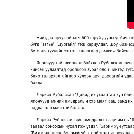
Нийтдээ яруу найрагч 600 гаруй дууны үг бичсэн
бүгд “Тэгье”, “Дуртайя” гэж хариулдаг. Шоу бизне
бүтээлч түүнийг сэтгэл санаагаар дэмжиж байсныг 
Япончуудтай ажиллаж байхдаа Рубалская шүлэг 
хийсэн уулзалтад оролцсон зураг олон нийтэд түг
баяр талархалтайгаар хүлээн авч, дараагийн уда
байдаг.
Лариса Рубалская “Давид их ухаантай хүн байс
япончууд миний амьдралын хэв маяг, ааш занд их н
чаддаг хэв маягтай болжээ.
Лариса Рубалскаягийн амьдралын зарчим нь “Ям
заавал сонсохын чухал гэж үздэг. “Зарим хүн утсаа
“Би амьдралдаа боломжгүй гэх ойлголтыг оруулдагг