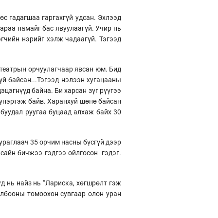
өс гадагшаа гаргахгүй удсан. Эхлээд
дараа намайг бас явуулаагүй. Учир нь
эгчийн нэрийг хэлж чадаагүй. Тэгээд
 театрын орчуулагчаар явсан юм. Бид
үй байсан...Тэгээд нэлээн хугацааны
эцэгнүүд байна. Би харсан зүг рүүгээ
 үнэртэж байв. Харанхуй шөнө байсан
 буудал руугаа буцаад алхаж байх 30
ураглаач 35 орчим насны бүсгүй дээр
 сайн бичжээ гэдгээ ойлгосон гэдэг.
д нь найз нь “Лариска, хөгшрөлт гэж
олбооны томоохон сувгаар олон уран