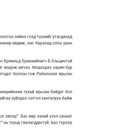
глолтоо хийнэ гээд түүнийг утасдахад
 нөхөр өвдөж, нас барахад олон уран
ин Кремльд Ерөнхийлөгч Б.Ельцинтэй
ийг мэдэж авчээ. Мэдэхдээ харин бүр
лгодог болсон гэж Рубалская ярьсан
 нөхрийнхөө тухай ярьсан байдаг бол
айгаа зүйлдээ сэтгэл хангалуун байж
л эвлэр”. Бас өөр хүний үзэл санааг
” нь түүнд таалагддаггүй. Бас тэрээр