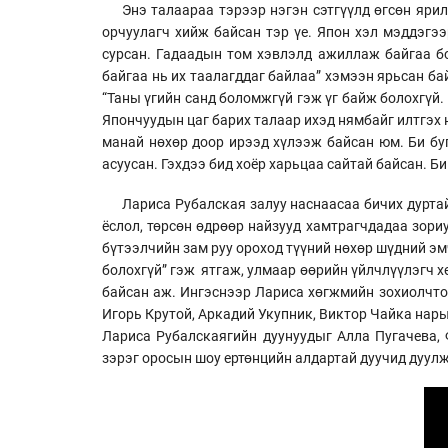
Энэ талаараа тэрээр нэгэн сэтгүүлд өгсөн яр
орчуулагч хийж байсан тэр үе. Япон хэл мэддэгэ
сурсан. Гадаадын том хэвлэлд ажиллаж байгаа б
байгаа нь их таалагддаг байлаа” хэмээн ярьсан ба
“Таны үгийн санд боломжгүй гэж үг байж болохгүй. 
Япончуудын цаг барих талаар ихэд нямбайг илтгэх 
манай нөхөр доор ирээд хүлээж байсан юм. Би буг
асуусан. Гэхдээ бид хоёр харьцаа сайтай байсан. Би
Лариса Рубалская залуу наснаасаа бичих дурта
ёслол, төрсөн өдрөөр найзууд хамтрагчдадаа зори
бүтээлчийн зам руу ороход түүний нөхөр шүдний эм
болохгүй” гэж ятгаж, улмаар өөрийн үйлчлүүлэгч 
байсан аж. Ингэснээр Лариса хөгжмийн зохиолчто
Игорь Крутой, Аркадий Укупник, Виктор Чайка нар
Лариса Рубалскаягийн дуунуудыг Алла Пугачева,
зэрэг оросын шоу ертөнцийн алдартай дуучид дуул