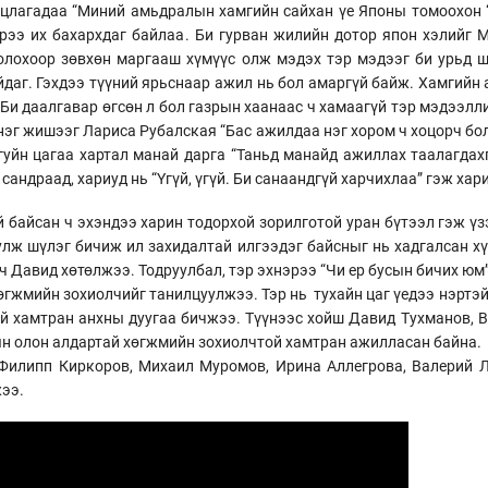
илцлагадаа “Миний амьдралын хамгийн сайхан үе Японы томоохон 
эрээ их бахархдаг байлаа. Би гурван жилийн дотор япон хэлийг
олохоор зөвхөн маргааш хүмүүс олж мэдэх тэр мэдээг би урьд ш
йдаг. Гэхдээ түүний ярьснаар ажил нь бол амаргүй байж. Хамгийн 
Би даалгавар өгсөн л бол газрын хаанаас ч хамаагүй тэр мэдээлли
нэг жишээг Лариса Рубалская “Бас ажилдаа нэг хором ч хоцорч бол
уйн цагаа хартал манай дарга “Таньд манайд ажиллах таалагдахгү
 сандраад, хариуд нь “Үгүй, үгүй. Би санаандгүй харчихлаа” гэж ха
й байсан ч эхэндээ харин тодорхой зорилготой уран бүтээл гэж ү
улж шүлэг бичиж ил захидалтай илгээдэг байсныг нь хадгалсан хү
ч Давид хөтөлжээ. Тодруулбал, тэр эхнэрээ “Чи ер бусын бичих юм
хөгжмийн зохиолчийг танилцуулжээ. Тэр нь тухайн цаг үедээ нэрт
й хамтран анхны дуугаа бичжээ. Түүнээс хойш Давид Тухманов, В
ын олон алдартай хөгжмийн зохиолчтой хамтран ажилласан байна.
 Филипп Киркоров, Михаил Муромов, Ирина Аллегрова, Валерий 
жээ.