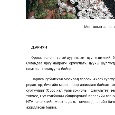
-Монголын сансрын
Д.АРИУН
Оросын олон нэртэй дуучны хит дууны шүлгийг б
буландаа яруу найрагч, орчуулагч, дууны шүлгүү
намтрыг толилуулж байна.
Лариса Рубалская Москвад төрсөн. Ахлах сургуу
редактор, бичгийн машинчаар ажиллаж байсан гэж
сургуулийг (Орос хэл, уран зохиолын факультет) 
товчоо, Бүх холбооны үйлдвэрчний эвлэлийн төв 
NTV телевизийн Москва дахь товчоонд нарийн бичг
ажилласан байна.