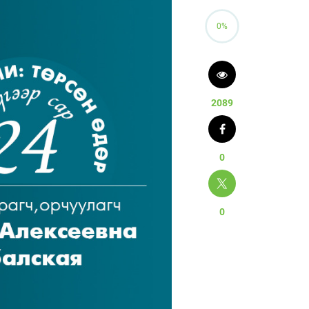
0%
2089
0
0