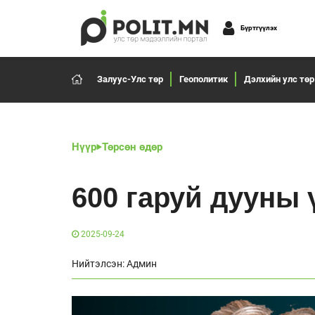
Бүртгүүлэх
Залуус-Улс төр
Геополитик
Дэлхийн улс төр
Нүүр
Төрсөн өдөр
600 гаруй дууны 
2025-09-24
Нийтэлсэн: Админ