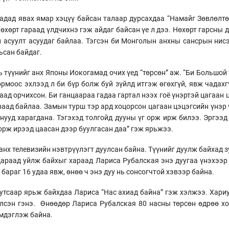
адад явах ямар хэцүү байсан талаар дурсахдаа “Намайг Зөвлөлтө
өхөрт гараад үлдчихнэ гэж айдаг байсан үе л дээ. Нөхөрт гарсны 
йн асуулт асуудаг байлаа. Тэгсэн би Монголын анхны сансрын нис
ьсан байдаг.
 түүнийг анх Японы Иокогамад очих үед “төрсөн” аж. “Би Большой
рмоос эхлээд л би бүр болж буй зүйлд итгэж өгөхгүй, явж чадахг
д орчихсон. Би ганцаараа гадаа гартал нээх гоё үнэртэй цагаан ц
ваад байлаа. Замын турш тэр ард хоцорсон цагаан цэцэгсийн үнэр
нууд харагдана. Тэгэхэд толгойд дууны үг орж ирж билээ. Эргээд
орж ирээд цаасан дээр буулгасан даа” гэж ярьжээ.
нх телевизийн нэвтрүүлэгт дуулсан байна. Түүнийг дуулж байхад з
дараад уйлж байхыг хараад Лариса Рубалская энэ дуугаа үнэхээр
бараг 16 удаа явж, өнөө ч энэ дуу нь сонсогчтой хэвээр байна.
утсаар ярьж байхдаа Лариса “Нас ахиад байна” гэж хэлжээ. Хариу
хэлсэн гэнэ. Өнөөдөр Лариса Рубалская 80 насны төрсөн өдрөө х
эмдэглэж байна.