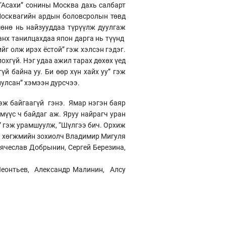
“Асахи” сонины Москва дахь салбарт
 Москвагийн ардын боловсролын төвд
өнө нь найзууддаа түрүүлж дуулгаж
анх танилцахдаа япон дарга нь түүнд
йг олж ирэх ёстой” гэж хэлсэн гэдэг.
охгүй. Нэг удаа ажил тарах дөхөх үед
й байна уу. Би өөр хүн хайх уу” гэж
риулсан” хэмээн дурсчээ.
зэж байгаагүй гэнэ. Ямар нэгэн баяр
мүүс ч байдаг аж. Яруу найрагч уран
” гэж урамшуулж, “Шүлгээ бич. Орхиж
эй хөгжмийн зохиолч Владимир Мигуля
ячеслав Добрынин, Сергей Березина,
Леонтьев, Александр Малинин, Алсу