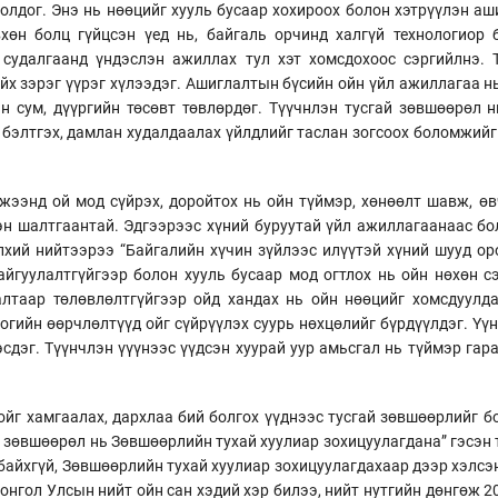
олдог. Энэ нь нөөцийг хууль бусаар хохироох болон хэтрүүлэн аш
хөн болц гүйцсэн үед нь, байгаль орчинд халгүй технологиор 
судалгаанд үндэслэн ажиллах тул хэт хомсдохоос сэргийлнэ. 
йх зэрэг үүрэг хүлээдэг. Ашиглалтын бүсийн ойн үйл ажиллагаа н
йн сум, дүүргийн төсөвт төвлөрдөг. Түүчнлэн тусгай зөвшөөрөл 
 бэлтгэх, дамлан худалдаалах үйлдлийг таслан зогсоох боломжийг 
ээнд ой мод сүйрэх, доройтох нь ойн түймэр, хөнөөлт шавж, өвч
эн шалтгаантай. Эдгээрээс хүний буруутай үйл ажиллагаанаас бо
хий нийтээрээ “Байгалийн хүчин зүйлээс илүүтэй хүний шууд оро
айгуулалтгүйгээр болон хууль бусаар мод огтлох нь ойн нөхөн с
лтаар төлөвлөлтгүйгээр ойд хандах нь ойн нөөцийг хомсдуулда
гийн өөрчлөлтүүд ойг сүйрүүлэх суурь нөхцөлийг бүрдүүлдэг. Үүн
эсдэг. Түүнчлэн үүүнээс үүдсэн хуурай уур амьсгал нь түймэр га
йг хамгаалах, дархлаа бий болгох үүднээс тусгай зөвшөөрлийг бо
 зөвшөөрөл нь Зөвшөөрлийн тухай хуулиар зохицуулагдана” гэсэн 
байхгүй, Зөвшөөрлийн тухай хуулиар зохицуулагдахаар дээр хэлсэн
онгол Улсын нийт ойн сан хэдий хэр билээ, нийт нутгийн дөнгөж 20