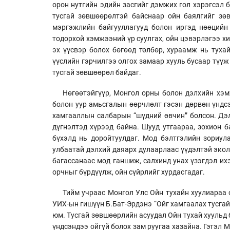
орон нутгийн эдийн засгийг дэмжих гол хэрэгсэл б
тусгай зөвшөөрөлтэй байснаар ойн баялгийг зөв
мэргэжлийн байгууллагууд болон иргэд нөөцийн 
тодорхой хэмжээний үр суулгах, ойн цэвэрлэгээ хи
эх үүсвэр болох бөгөөд төлбөр, хураамж нь туха
үүслийн гэрчилгээ олгох замаар хууль бусаар түүж
тусгай зөвшөөрөл байдаг.
Нөгөөтэйгүүр, Монгол орны болон дэлхийн хэмж
болон уур амьсгалын өөрчлөлт гэсэн дөрвөн үндс
хамгааллын салбарын “шүдний өвчин” болсон. Дэл
дүгнэлтэд хүрээд байна. Шууд утгаараа, зохион б
бүхэлд нь доройтуулдаг. Мод бэлтгэлийн зориула
улбаатай дэлхий даяарх дулаарлаас үүдэлтэй эколо
багассанаас мод ганшиж, салхинд унах үзэгдэл их
орчныг бүрдүүлж, ойн сүйрлийг хурдасгадаг.
Тийм учраас Монгол Улс Ойн тухайн хуулиараа о
УИХ-ын гишүүн Б.Бат-Эрдэнэ “Ойг хамгаалах тусгай
юм. Тусгай зөвшөөрлийн асуудал Ойн тухай хуульд 
үндсэндээ ойгүй болох зам руугаа хазайна. Гэтэл М