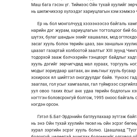
Маш бага гэсэн үг. Тиймээс Ойн тухай хуулийг зөр
нь шилжчихээр хүлээдэг хариуцлагын хэм хэмжээ ч
Ер нь бол монголчууд хэзээнээсээ байгаль хамг
нарийн дэг журам, хариуцлагын тогтолцоог бий бол
шүтэх, булаг шандын эхийг хашаалах, мод огтлохд
засаг хууль болон төрийн цааз, зан заншлын хуул
цаазат газартай холбоотой заалтыг XIII зуунд Чин
тодорхой зааж бэлчээрийн тэнцвэрт байдлыг хадга
хууль дэгийг зөрчигчдөд мал хураах, торгууль ног
модыг зориудаар шатаах, ан амьтныг хууль бусаар 
хохироох ял шийтгэл оногдуулдаг байв. Үүнээс га
зааглах, гол усыг хамгаалах, гал түймрээс сэргийл
уул овоо тахих ёсыг анх удаа төрийн бодлогын х
нэгтгэн боловсронгуй болгож, 1995 оноос байгаль 
нэгдэн орсон.
Гэтэл Б.Бат-Эрдэнийн батлуулахаар зүтгэж байга
нь энэ Ойн тухай хуулийн төсөл нь ойн эсрэг бөгөө
хурал зэргийн эсрэг хууль болно. Цаашлаад “Тус
болохгүй, чөлөөтэй ашиглах боломжийг олговол ой