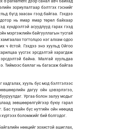
х d-parliament дээр санал авч байхад
элийн зориулалтаар бэлтгэх гэснийг
льд бүгд заасан гээд байгаа. Гэхдээ
 дотор нь ямар ямар төрөл байхаар
эд хүндрэлтэй асуудлууд гарах гээд
 ойн мэргэжлийн байгууллагын тусгай
хамгаалах тогтолцоо нэг алхам одоо
х ч ёстой. Гэхдээ энэ хуульд Ойгоо
харилцаа үүсгэх эрсдэлтэй харагдаж
эрсдэлтэй байна. Малгай хуульдаа
ээ. Тиймээс баялаг нь багасаж байгаа
г хадгалах, хууль бус мод бэлтгэлээс
зөвшөөрлийн дагуу ойн цэвэрлэгээ,
бууруулдаг. Ургаа болон залуу модыг
шлаад зөвшөөрөлгүйгээр буюу гарал
. Бас тухайн бүс нутгийн ойн нөөцөд
ш хүртээх боломжийг бий болгодог.
байгалийн нөөцийг зохистой ашиглах,