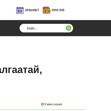
2026/08/7
3593.93
$
лгаатай,
9 мин унших