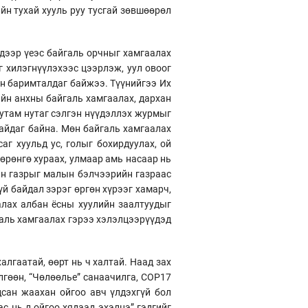
йн тухай хууль руу тусгай зөвшөөрөл
 дээр үеэс байгаль орчныг хамгаалах
г хилэгнүүлэхээс цээрлэж, уул овоог
ан баримталдаг байжээ. Түүнийгээ Их
ийн анхны байгаль хамгаалах, дархан
 тутам нутаг сэлгэн нүүдэллэх журмыг
байдаг байна. Мөн байгаль хамгаалах
аг хуульд ус, голыг бохирдуулах, ой
хөрөнгө хураах, улмаар амь насаар нь
ийн газрыг малын бэлчээрийн газраас
үй байдал зэрэг өргөн хүрээг хамарч,
алах албан ёсны хуулийн заалтуудыг
галь хамгаалах гэрээ хэлэлцээрүүдэд
алгаатай, өөрт нь ч халтай. Наад зах
өлгөөн, “Чөлөөлье” санаачилга, COP17
дсан жаахан ойгоо авч үлдэхгүй бол
с нь л ойгоо хядаад эхэлнэ” гэдгийг