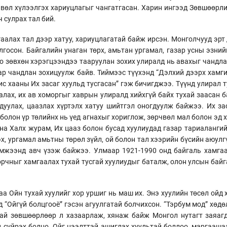
чвөл хүлээлгэх хариуцлагыг чангатгасан. Харин ингээд Зөвшөөрли
 сулрах тал бий.
аалах тал дээр хатуу, хариуцлагатай байж ирсэн. Монголчууд эрт
госон. Байгалийн унаган төрх, амьтан ургамал, газар усны эзний
оо зөвхөн хэрэгцээндээ тааруулан зохих улиралд нь авахыг чандл
иар чандлан зохицуулж байв. Тиймээс түүхэнд “Дэлхий дээрх хамг
гис хааны Их засаг хуульд тусгасан” гэж бичигджээ. Түүнд улирал
лах, их ав хоморгыг хаврын улиралд хийхгүй байх тухай заасан 
дуулах, цаазлах хүртэлх хатуу шийтгэл оногдуулж байжээ. Их зас
болон үр төлийнх нь үед агнахыг хориглож, зөрчвөл мал болон эд 
дна Халх журам, Их цааз болон бусад хуулиудад газар тариаланг
эх, ургамал амьтны төрөл зүйл, ой болон тал хээрийн бүсийн аюулг
эмжээнд авч үзэж байжээ. Улмаар 1921-1990 онд байгаль хамга
орчныг хамгаалах тухай тусгай хуулиудыг баталж, олон улсын бай
а Ойн тухай хуулийг хор уршиг нь маш их. Энэ хуулийн төсөл ойд х
д “Ойгүй болцгооё” гэсэн агуулгатай болчихсон. “Тэрбум мод” хөд
гай зөвшөөрлөөр л хазаарлаж, хянаж байж Монгол нутагт заяаг
 сүйрэх болно. Ойг нээлттэй ашиглах хуультай боллоо, маргаашаа