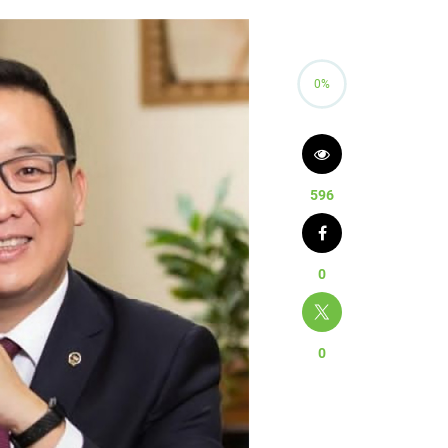
0%
596
0
0