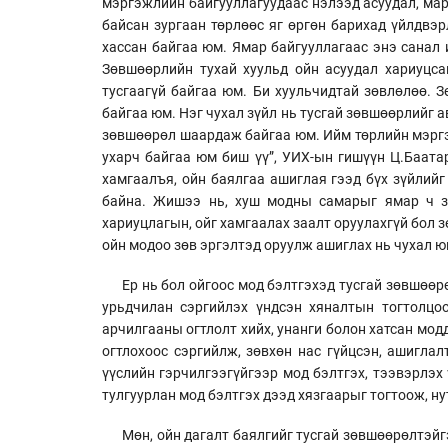
мэргэжлийн байгууллагуудаас нэлээд асуудал, марг
байсан зургаан төрлөөс яг өргөн барихад үйлдвэр
хассан байгаа юм. Ямар байгууллагаас энэ санал 
Зөвшөөрлийн тухай хуульд ойн асуудал хариуцса
тусгаагүй байгаа юм. Би хуульчидтай зөвлөлөө. З
байгаа юм. Нэг чухал зүйл нь тусгай зөвшөөрлийг 
зөвшөөрөл шаардаж байгаа юм. Ийм төрлийн мэргэ
ухарч байгаа юм биш үү”, УИХ-ын гишүүн Ц.Баата
хамгаалъя, ойн баялгаа ашиглая гээд бүх зүйлий
байна. Жишээ нь, хуш модны самарыг ямар ч зө
хариуцлагын, ойг хамгаалах заалт оруулахгүй бол з
ойн модоо зөв эргэлтэд оруулж ашиглах нь чухал ю
Ер нь бол ойгоос мод бэлтгэхэд тусгай зөвшөөр
урьдчилан сэргийлэх үндсэн хяналтын тогтолцоо
арчилгааны огтлолт хийх, унанги болон хатсан мод
огтлохоос сэргийлж, зөвхөн нас гүйцсэн, ашигл
үүслийн гэрчилгээгүйгээр мод бэлтгэх, тээвэрлэх 
тулгуурлан мод бэлтгэх дээд хязгаарыг тогтоож, н
Мөн, ойн дагалт баялгийг тусгай зөвшөөрөлтэйг