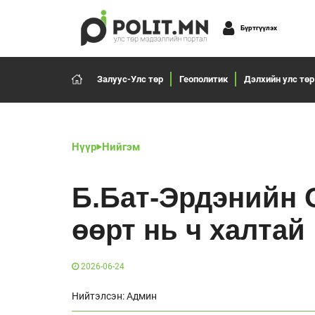
Бүртгүүлэх
Залуус-Улс төр
Геополитик
Дэлхийн улс төр
Нүүр
Нийгэм
Б.Бат-Эрдэнийн О
өөрт нь ч халтай
2026-06-24
Нийтэлсэн: Админ