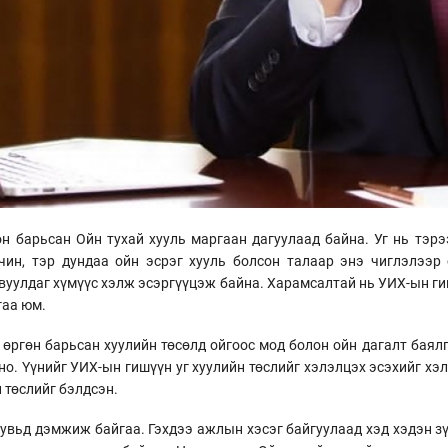
н барьсан Ойн тухай хууль маргаан дагуулаад байна. Уг нь тэ
чин, тэр дундаа ойн эсрэг хууль болсон талаар энэ чиглэлээр
вуулдаг хүмүүс хэлж эсэргүүцэж байна. Харамсалтай нь УИХ-ын ги
гаа юм.
өргөн барьсан хуулийн төсөлд ойгоос мод болон ойн дагалт баял
но. Үүнийг УИХ-ын гишүүн уг хуулийн төслийг хэлэлцэх эсэхийг хэ
 төслийг бэлдсэн.
хувьд дэмжиж байгаа. Гэхдээ ажлын хэсэг байгуулаад хэд хэдэн зү