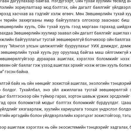
аан дагуулахаар байгаа. Нэгдүгээрт, Ойн тухай хуулийн төсөлд ан
лэлийн зориулалтаар мод бэлтгэх, ойн дагалт баялгийг үйлдвэрл
ирээд хасчхав аа гэдгийг хэлж өгөөч. Мөн Зөвшөөрлийн тухай хуу
н төрийн захиргааны ямар байгууллага олгохоор зааснаас биш
өвшөөрлийн хууль, Ойн тухай хууль гээд маргаан гарахад шийдэх
авахдаа Зөвшөөрлийн хуулиар заавал ойн дагалт баялгийг ашиглах
жлийн байгууллагыг тусгай зөвшөөрөлгүй болчихоор ойн баялгаа 
рхүү “Монгол улсын цөлжилтийг бууруулахыг УИХ дэмждэг, дэмжи
г зөвшөөрлийн тухай хууль руу оруулаад байгаа маш ойлгомжгүй 
вшөөрөлгүйгээр дураараа ашиглах, хэрэглэх боломжийг нээх 
өвхөн ойг баялаг гэж үзээд ашиглах эрхийг нээж өгсөн хууль болж
м” гэсэн байна.
өлтэй байх нь ойн нөөцийг зохистой ашиглах, экологийн тэнцвэрий
 болдог. Тухайлбал, энэ үйл ажиллагаа тусгай зөвшөөрөлтэй 
дыг бэлтгэснээр ойн түймэр гарах, хортон шавьж үржих эрсдэлийг 
алтад орох боломжтой модыг бэлтгэх боломжийг бүрдүүлдэг. Цаа
үйлдлийг хязгаарлаж, хуулийн хариуцлага тооцох үндэслэл болдог
утгийн иргэдийн болон үйлдвэрлэлийн хэрэгцээг зохистойгоор, тэг
ээр ашиглаж хэрэглэх нь ойн экосистемийн тэнцвэрийг хадгалах, 