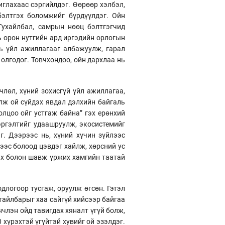
иглахаас сэргийлдэг. Өөрөөр хэлбэл,
бэлтгэх боломжийг бүрдүүлдэг. Ойн
Тухайлбал, самрын нөөц бэлтгэгчид
ь орон нутгийн ард иргэдийн орлогын
нь үйл ажиллагааг албажуулж, гарал
олгодог. Товчхондоо, ойн дархлаа нь
лөл, хүний зохисгүй үйл ажиллагаа,
лж ой сүйдэх явдал дэлхийн байгаль
лцоо ойг устгаж байна” гэх ерөнхий
эргэлтийг удаашруулж, экосистемийг
г. Дээрээс нь, хүний хүчин зүйлээс
ээс болоод цэвдэг хайлж, хөрсний ус
рах болон шавж үржих хамгийн таатай
длогоор тусгаж, оруулж өгсөн. Гэтэл
тайлбарыг хаа сайгүй хийсээр байгаа
члэн ойд тавигдах хяналт үгүй болж,
 хүрэхтэй үгүйтэй хувийг ой эзэлдэг.