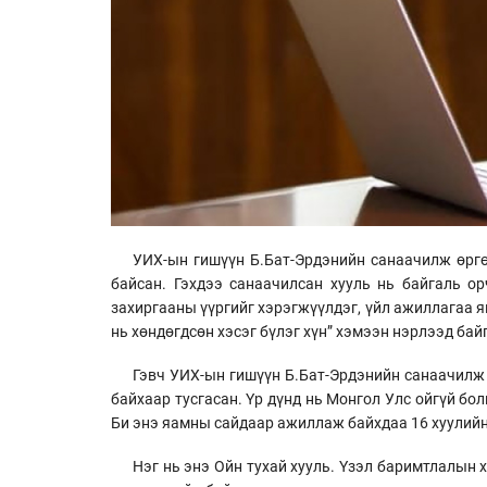
УИХ-ын гишүүн Б.Бат-Эрдэнийн санаачилж өргө
байсан. Гэхдээ санаачилсан хууль нь байгаль ор
захиргааны үүргийг хэрэгжүүлдэг, үйл ажиллагаа я
нь хөндөгдсөн хэсэг бүлэг хүн” хэмээн нэрлээд бай
Гэвч УИХ-ын гишүүн Б.Бат-Эрдэнийн санаачилж 
байхаар тусгасан. Үр дүнд нь Монгол Улс ойгүй бол
Би энэ яамны сайдаар ажиллаж байхдаа 16 хуулийн
Нэг нь энэ Ойн тухай хууль. Үзэл баримтлалын 