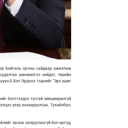
рээр Байгаль орчны сайдаар ажиллаж
 судалгаа шинжилгээ хийдэг, төрийн
шүүн Б.Бат-Эрдэнэ тэднийг “Эрх ашиг
гийг бэлтгэхдээ тусгай зөвшөөрөлгүй
лэлцэх үеэр анхааруулсан. Тухайлбал,
йлийг засаж залруулахгүй бол иргэд,