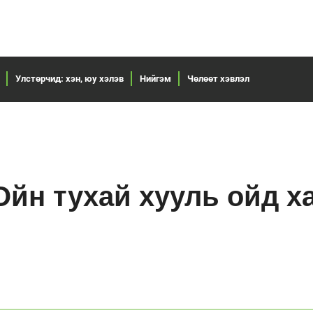
Улстөрчид: хэн, юу хэлэв
Нийгэм
Чөлөөт хэвлэл
йн тухай хууль ойд ха