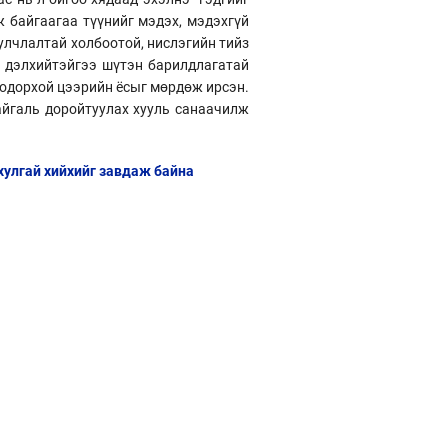
 байгаагаа түүнийг мэдэх, мэдэхгүй
уулчлалтай холбоотой, нислэгийн тийз
ь дэлхийтэйгээ шүтэн барилдлагатай
 тодорхой цээрийн ёсыг мөрдөж ирсэн.
байгаль доройтуулах хууль санаачилж
 хулгай хийхийг завдаж байна