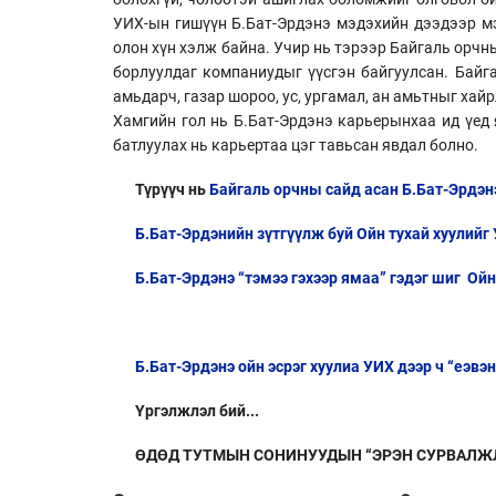
УИХ-ын гишүүн Б.Бат-Эрдэнэ мэдэхийн дээдээр мэд
олон хүн хэлж байна. Учир нь тэрээр Байгаль орчны
борлуулдаг компаниудыг үүсгэн байгуулсан. Байг
амьдарч, газар шороо, ус, ургамал, ан амьтныг ха
Хамгийн гол нь Б.Бат-Эрдэнэ карьерынхаа ид үед 
батлуулах нь карьертаа цэг тавьсан явдал болно.
Түрүүч нь
Байгаль орчны сайд асан Б.Бат-Эрдэнэ
Б.Бат-Эрдэнийн зүтгүүлж буй Ойн тухай хуулийг
Б.Бат-Эрдэнэ “тэмээ гэхээр ямаа” гэдэг шиг Ой
Б.Бат-Эрдэнэ ойн эсрэг хуулиа УИХ дээр ч “еэвэ
Үргэлжлэл бий...
ӨДӨД ТУТМЫН СОНИНУУДЫН “ЭРЭН СУРВАЛЖ