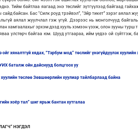
нэ. Тийм байтлаа яагаад энэ төслийг зүтгүүлээд байгаад гайхаж
 сайд байсан. Бас “Силк роуд трэйвэл”, “Эйр тикет” зэрэг аялал ж
альгүй аялал жуулчлал гэж үгүй. Дээрээс нь монголчууд байгал
йрлан хамгаалахыг эрхэм дээд хууль хэмээн үзэж, олон зууны турш
яваа улстөрч байгаа юм. Шууд утгаараа, ийм үедээ ой сүйтгэж, 
 ойг хяналтгүй хядах, “Тэрбум мод” төслийг үнэгүйдүүлэх хуулийн
 УИХ баталж ойн дайснууд болцгоох уу
н хуулийн төслөө Зөвшөөрлийн хуулиар тайлбарлаад байна
нгийн хоёр тал” шиг ярьж бантан хутгалаа
ЛАГЧ” НЭГДЭЛ