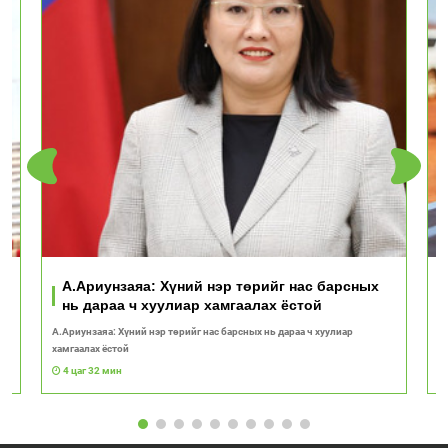
А.Ариунзаяа: Хүний нэр төрийг нас барсных
нь дараа ч хуулиар хамгаалах ёстой
А.Ариунзаяа: Хүний нэр төрийг нас барсных нь дараа ч хуулиар
О
хамгаалах ёстой
т
4 цаг 32 мин