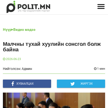
Улстөрчид: хэн, юу хэлэв
Дэлхийн улс төр
Чөлөөт хэвлэл
Залуус-Улс төр
Геополитик
Нийгэм
Нүүр
Видео мэдээ
Малчны тухай хуулийн сонсгол болж
байна
2026-06-23
Нийтэлсэн: Админ
1 мин
ХУВААЛЦАХ
ЖИРГЭХ