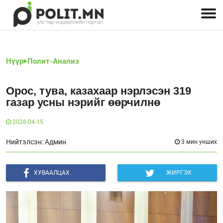
Улстөрчид: хэн, юу хэлэв
Дэлхийн улс төр
Чөлөөт хэвлэл
Залуус-Улс төр
Геополитик
Нийгэм
Нүүр
Полит-Анализ
Орос, тува, казахаар нэрлэсэн 319
газар усны нэрийг өөрчилнө
2026-04-15
Нийтэлсэн: Админ
3 мин унших
ХУВААЛЦАХ
ЖИРГЭХ