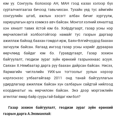
юм уу. Сонгууль болохоор АН, МАН гээд казах хэлээр бүх
сурталчилгаагаа бичээд тавьчихсан. Тухайн үед тус аймгийн
сонгуулийн штаб, ажлын хэсэгт албан бичиг хүргүүлж,
хариуцлагын арга хэмжээ авч байсан. Монгол хэлний хяналтад
хэн хяналт тавих ёстой юм бэ. Хоёрдугаарт, газар усны нэр
өөрчилсөнтэй холбоотойгоор намайг тус газрын даргаар
ажиллаж байхад баахан гомдол ирж, Баян-Өлгийчүүдэд баахан
загнуулж байсан. Яагаад ингээд газар усны нэрийг дураараа
өөрчлөөд байдаг юм бэ. Гуравдугаарт, Газар зохион
байгуулалт, геодизи зураг зүйн ерөнхий газрынхнаас асууя.
Саяхан Х.Нямбаатар дарга руу баахан дайрсан байсан. Нисэх,
Яармагийн чиглэлийн УИХ-ын тогтоолыг уулын нэрээр
нэрлэснээс улбаатайгаар 2011 онд танай байгууллагын
удирдлагаар ажиллаж байсан хүн салбарын сайдтай нийлээд
координатыг нь өөрчилсөн байсан. Энэ дээр мэргэжлийн
агентлаг ямар байр суурьтай байдаг юм бол?
Газар зохион байгуулалт, геодизи зураг зүйн ерөнхий
газрын дарга А.Энхманлай: