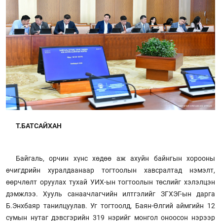
Т.БАТСАЙХАН
Байгаль, орчин хүнс хөдөө аж ахуйн байнгын хорооны
өчигдрийн хуралдаанаар тогтоолын хавсралтад нэмэлт,
өөрчлөлт оруулах тухай УИХ-ын тогтоолын төслийг хэлэлцэн
дэмжлээ. Хууль санаачлагчийн илтгэлийг ЗГХЭГ-ын дарга
Б.Энхбаяр танилцуулав. Уг тогтоолд, Баян-Өлгий аймгийн 12
сумын нутаг дэвсгэрийн 319 нэрийг монгол оноосон нэрээр