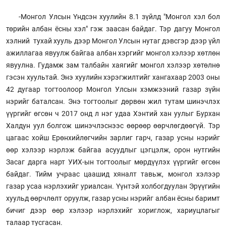
-Монгол Улсын Үндсэн хуулийн 8.1 зүйлд "Монгол хэл бол
төрийн албан ёсны хэл" гэж заасан байдаг. Тэр дагуу Монгол
хэлний тухай хууль дээр Монгол Улсын нутаг дэвсгэр дээр үйл
ажиллагаа явуулж байгаа албан хэргийг монгол хэлээр хөтлөн
явуулна. Гудамж зам талбайн хаягийг монгол хэлээр хөтөлнө
гэсэн хуультай. Энэ хуулийн хэрэгжилтийг хангахаар 2003 оны
42 дугаар тогтоолоор Монгол Улсын хэмжээний газар зүйн
нэрийг баталсан. Энэ тогтоолыг дөрвөн жил тутам шинэчлэх
үүргийг өгсөн ч 2017 онд л нэг удаа Хэнтий хан уулыг Бурхан
Халдун уул болгож шинэчлэснээс өөрөөр өөрчлөгдөөгүй. Тэр
цагаас хойш Ерөнхийлөгчийн зарлиг гарч, газар усны нэрийг
өөр хэлээр нэрлэж байгаа асуудлыг цэгцэлж, орон нутгийн
Засаг дарга нарт УИХ-ын тогтоолыг мөрдүүлэх үүргийг өгсөн
байдаг. Тийм учраас цаашид хяналт тавьж, монгол хэлээр
газар усаа нэрлэхийг уриалсан. Үүнтэй холбогдуулан Эрүүгийн
хуульд өөрчлөлт оруулж, газар усны нэрийг албан ёсны баримт
бичиг дээр өөр хэлээр нэрлэхийг хориглож, хариуцлагыг
талаар тусгасан.