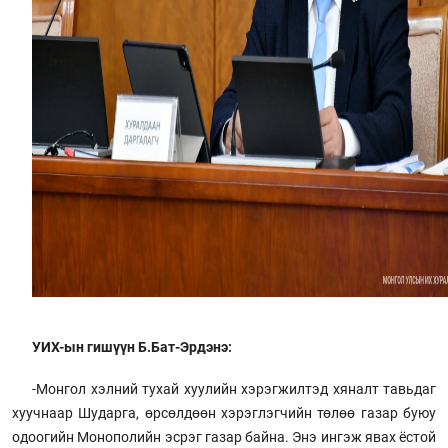
УИХ-ын гишүүн Б.Бат-Эрдэнэ:
-Монгол хэлний тухай хуулийн хэрэгжилтэд хяналт тавьдаг
хуучнаар Шударга, өрсөлдөөн хэрэглэгчийн төлөө газар буюу
одоогийн Монополийн эсрэг газар байна. Энэ ингэж явах ёстой