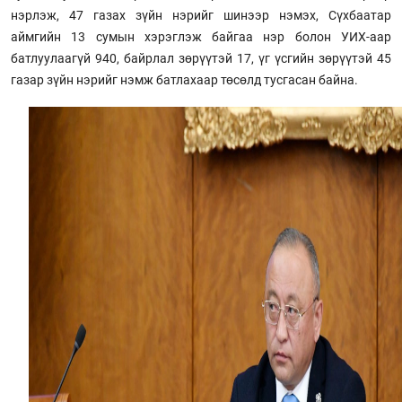
нэрлэж, 47 газах зүйн нэрийг шинээр нэмэх, Сүхбаатар
аймгийн 13 сумын хэрэглэж байгаа нэр болон УИХ-аар
батлуулаагүй 940, байрлал зөрүүтэй 17, үг үсгийн зөрүүтэй 45
газар зүйн нэрийг нэмж батлахаар төсөлд тусгасан байна.