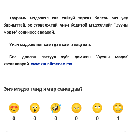
Хуурамч мэдээлэл хаа сайгүй тархах болсон энэ үед
баримттай, эх сурвалжтай, үнэн бодитой мэдээллийг “Зууны
мэдээ” сониноос аваарай.
Үнэн мэдээллийг хамтдаа хамгаалцгаая.
Бие даасан сэтгүүл зүйг дэмжин "Зууны мэдээ"
захиалаарай.
www.zuuniimedee.mn
Энэ мэдээ танд ямар санагдав?
0
0
0
0
0
1