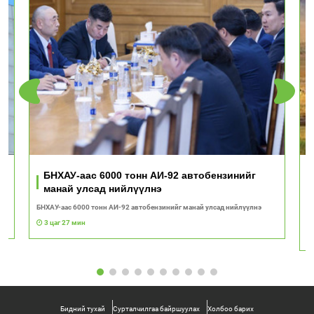
ь
БНХАУ-аас 6000 тонн АИ-92 автобензинийг
манай улсад нийлүүлнэ
БНХАУ-аас 6000 тонн АИ-92 автобензинийг манай улсад нийлүүлнэ
"Т
с
3 цаг 27 мин
Бидний тухай
Сурталчилгаа байршуулах
Холбоо барих