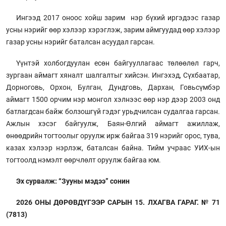
Ингээд 2017 оноос хойш зарим нэр бүхий иргэдээс газар
усны нэрийг өөр хэлээр хэрэглэж, зарим аймгуудад өөр хэлээр
газар усны нэрийг баталсан асуудал гарсан.
Үүнтэй холбогдуулан есөн байгууллагаас төлөөлөл гарч,
зургаан аймагт хяналт шалгалтыг хийсэн. Ингэхэд, Сүхбаатар,
Дорноговь, Орхон, Булган, Дундговь, Дархан, Говьсүмбэр
аймагт 1500 орчим нэр монгол хэлнээс өөр нэр дээр 2003 онд
батлагдсан байж болзошгүй гэдэг урьдчилсан судалгаа гарсан.
Ажлын хэсэг байгуулж, Баян-Өлгий аймагт ажиллаж,
өнөөдрийн тогтоолыг оруулж ирж байгаа 319 нэрийг орос, тува,
казах хэлээр нэрлэж, баталсан байна. Тийм учраас УИХ-ын
тогтоолд нэмэлт өөрчлөлт оруулж байгаа юм.
Эх сурвалж: “Зууны мэдээ” сонин
2026 ОНЫ ДӨРӨВДҮГЭЭР САРЫН 15. ЛХАГВА ГАРАГ. № 71
(7813)