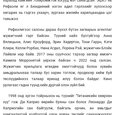
харахад хамгийн тохиромжтой хосууд мэт санагдсан. Эцэст нь
Рефаэли яг л Бюндхений нэгэн адил гэрлэхийг хүлээсээр
хөгшрөх нь гэдгээ ухаарч, зургаан жилийн харилцаандаа цэг
тавьжээ.
Рефаэлигээс салсны дараа бүхэл бүтэн загварын агентлаг
жүжигчний гарт байсан. Түүний найз бүсгүйгээр Анна
Вялицына, Алис Кроуфорд, Эрин Хидертон, Тони Гаррн, Кэти
Клири, Келли Рорбах, Нина Агдал, Лорена Рэй, жүжигчин Блэйк
Лайвли нар байв. 2017 оны сүүлчээс тэрээр загвар өмсөгч
Камила Морронетой үерхэж байсан ч 2022 онд салсан.
Жүжигчин ярилцлага өгөхдөө эмэгтэйчүүд болон хувийн
амьдралынхаа талаар бус харин тоглож, продюсер хийж буй
төслүүдийнхээ талаар ярихад илүү бэлэн байдаг. Кино
урлагаас гадна түүнд хийх дуртай олон зүйл бий.
1998 онд эргэн тойрныхон нь түүнийг "Титаникийн хөөрхөн
хүү" гэж Ди Каприо өөрийн буяны сан болох Леонардо Ди
Каприогийн сан байгуулж, байгаль орчин, ан амьтдыг
хамгаалахтай холбоотой олон арван төслийг санхүүжүүлдэг