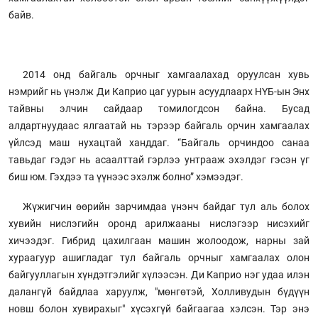
байв.
2014 онд байгаль орчныг хамгаалахад оруулсан хувь
нэмрийг нь үнэлж Ди Каприо цаг уурын асуудлаарх НҮБ-ын Энх
тайвны элчин сайдаар томилогдсон байна. Бусад
алдартнуудаас ялгаатай нь тэрээр байгаль орчин хамгаалах
үйлсэд маш нухацтай ханддаг. “Байгаль орчиндоо санаа
тавьдаг гэдэг нь асаалттай гэрлээ унтрааж эхэлдэг гэсэн үг
биш юм. Гэхдээ та үүнээс эхэлж болно” хэмээдэг.
Жүжигчин өөрийн зарчимдаа үнэнч байдаг тул аль болох
хувийн нислэгийн оронд арилжааны нислэгээр нисэхийг
хичээдэг. Гибрид цахилгаан машин жолоодож, нарны зай
хураагуур ашигладаг тул байгаль орчныг хамгаалах олон
байгууллагын хүндэтгэлийг хүлээсэн. Ди Каприо нэг удаа илэн
далангүй байдлаа харуулж, "мөнгөтэй, Холливудын бүдүүн
новш болон хувирахыг" хүсэхгүй байгаагаа хэлсэн. Тэр энэ