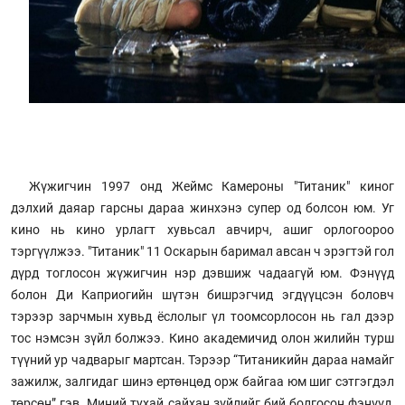
Жүжигчин 1997 онд Жеймс Камероны "Титаник" киног
дэлхий даяар гарсны дараа жинхэнэ супер од болсон юм. Уг
кино нь кино урлагт хувьсал авчирч, ашиг орлогоороо
тэргүүлжээ. "Титаник" 11 Оскарын баримал авсан ч эрэгтэй гол
дүрд тоглосон жүжигчин нэр дэвшиж чадаагүй юм. Фэнүүд
болон Ди Каприогийн шүтэн бишрэгчид эгдүүцсэн боловч
тэрээр зарчмын хувьд ёслолыг үл тоомсорлосон нь гал дээр
тос нэмсэн зүйл болжээ. Кино академичид олон жилийн турш
түүний ур чадварыг мартсан. Тэрээр “Титаникийн дараа намайг
зажилж, залгидаг шинэ ертөнцөд орж байгаа юм шиг сэтгэгдэл
төрсөн” гэв. Миний тухай сайхан зүйлийг бий болгосон фэнүүд,