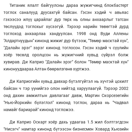
Титаник ялалт байгуулсны дараа жүжигчинд блокбастерт
тоглох саналууд дуусахгүй байсан. Гэсэн хэдий ч авьяас
гэхээсээ илүү царайлаг дүр төрх нь олны анхаарлыг татсан
төслүүдэд тоглохыг хүсээгүй. Тэрээр нарийн төвөгтэй дүрд
тоглоход анхаарлаа хандуулсан. 1998 онд Вуди Аллены
"Алдартнуудын" кинонд жижиг дүр бүтээж, "Төмөр масктай хүн",
"Далайн эрэг" зэрэг кинонд тоглосон. Гэсэн хэдий ч сүүлийн
хоёр төсөлд оролцсон нь жүжигчний хувьд сүйрэл болж
хувирав. Ди Каприо "Далайн эрэг" болон "Төмөр масктай хүн"
кинонуудаараа Алтан бөөрөлзгөнө хүртжээ.
Ди Каприогийн хувьд давхар бүтэлгүйтэл нь хүчтэй цохилт
байсан ч тэр үүнийгээ олон нийтэд харуулаагүй. Тэрээр 2002
онд дахин амжилтын давлагааг давж, Мартин Скорсезегийн
"Нью-Йоркийн бүлэглэл" кинонд тоглон, дараа нь "Чадвал
намайг бариарай" кинонд тогложээ.
Ди Каприо Оскарт хоёр дахь удаагаа 1.5 жил бэлтгэгдсэн
"Нисэгч" намтар кинонд бүтээсэн бизнесмен Ховард Хьюзийн