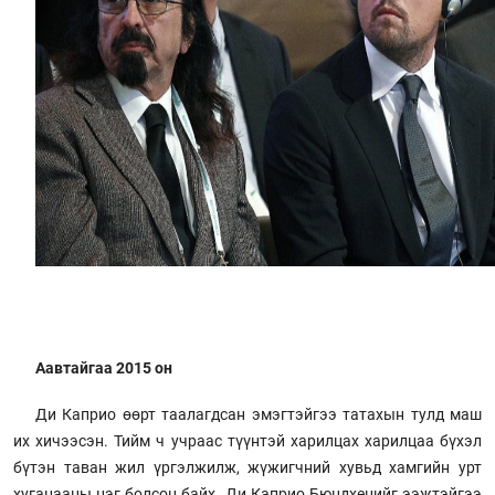
Аавтайгаа 2015 он
Ди Каприо өөрт таалагдсан эмэгтэйгээ татахын тулд маш
их хичээсэн. Тийм ч учраас түүнтэй харилцах харилцаа бүхэл
бүтэн таван жил үргэлжилж, жүжигчний хувьд хамгийн урт
хугацааны нэг болсон байх. Ди Каприо Бюндхенийг ээжтэйгээ