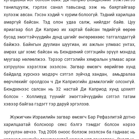
танилцуулж, гэрлэх санал тавьсанд ээж нь баяртайгаар
хүлээж авсан. Гэсэн хэдий ч хурим болоогүй. Тэдний харилцаа
амаргүй байсан. Тэд олон удаа салж, нийлдэг байв. Цуу
яриагаар бол Ди Каприо их хартай байсан төдийгүй өөрөө
бусад эмэгтэйчүүдийн дунд цагийг өнгөрөөхөөс татгалздаггүй
байжээ. Байнгын дуулиан шуугиан, их ажлын улмаас унтах,
амрах цаг хомс байсан нь Бюндхений сэтгэцийн эрүүл мэндэд
муугаар нөлөөлжээ. Тэрээр сэтгэлийн хямралын улмаас архи
хэтрүүлэн хэрэглэж эхэлсэн. Загвар өмсөгч өөрийгөө хүнд
байдалд хүрснээ мэдэрч сэтгэл зүйчэд хандан, амьдралаа
өөрчлөхийг оролдсон ч Ди Каприогийн дэмжлэгийг олсонгүй.
Бюндхенээс салсан нь 32 настай Ди Каприод хүнд цохилт
болсон - Холливуд түүнийг эмэгтэйчүүдийн сэтгэл татам
хэвээр байгаа гэдэгт тэр даруй эргэлзэв.
Жүжигчин Израилийн загвар өмсөгч Бар Рефаэлитэй дотно
харилцаатай болсноор секс бэлгэ тэмдэг болсон нэрээ
эргүүлэн авчээ. Тэд 2006 оноос болзож эхэлсэн ба гаднаас нь