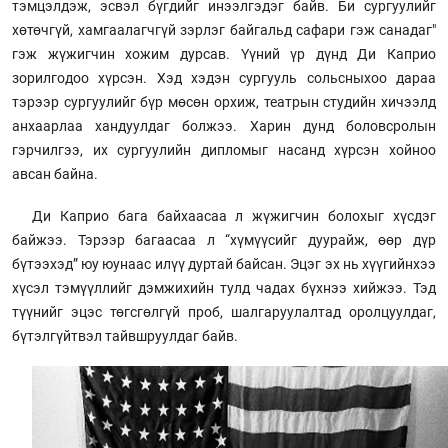
тэмцэлдэж, эсвэл бүгдийг инээлгэдэг байв. Би сургуулийг
хөтөчгүй, хамгаалагчгүй зэрлэг байгальд сафари гэж санадаг"
гэж жүжигчин хожим дурсав. Үүний үр дүнд Ди Каприо
зорилгодоо хүрсэн. Хэд хэдэн сургууль сольсныхоо дараа
тэрээр сургуулийг бүр мөсөн орхиж, театрын студийн хичээлд
анхаарлаа хандуулдаг болжээ. Харин дунд боловсролын
гэрчилгээ, их сургуулийн дипломыг насанд хүрсэн хойноо
авсан байна.
Ди Каприо бага байхаасаа л жүжигчин болохыг хүсдэг
байжээ. Тэрээр багаасаа л “хүмүүсийг дуурайж, өөр дүр
бүтээхэд” юу юунаас илүү дуртай байсан. Эцэг эх нь хүүгийнхээ
хүсэл тэмүүллийг дэмжихийн тулд чадах бүхнээ хийжээ. Тэд
түүнийг эцэс төгсгөлгүй проб, шалгаруулалтад оролцуулдаг,
бүтэлгүйтвэл тайвшруулдаг байв.