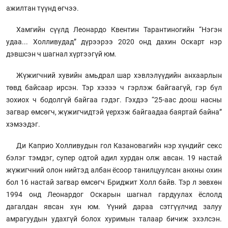
ажилтан түүнд өгчээ.
Хамгийн сүүлд Леонардо Квентин Тарантиногийн “Нэгэн
удаа... Холливудад” дүрээрээ 2020 онд дахин Оскарт нэр
дэвшсэн ч шагнал хүртээгүй юм.
Жүжигчний хувийн амьдрал шар хэвлэлүүдийн анхаарлын
төвд байсаар ирсэн. Тэр хэзээ ч гэрлэж байгаагүй, гэр бүл
зохиох ч бодолгүй байгаа гэдэг. Гэхдээ “25-аас доош насны
загвар өмсөгч, жүжигчидтэй үерхэж байгаадаа баяртай байна”
хэмээдэг.
Ди Каприо Холливудын гол Казановагийн нэр хүндийг секс
бэлэг тэмдэг, супер одтой адил хурдан олж авсан. 19 настай
жүжигчний олон нийтэд албан ёсоор танилцуулсан анхны охин
бол 16 настай загвар өмсөгч Бриджит Холл байв. Тэр л зөвхөн
1994 онд Леонардог Оскарын шагнал гардуулах ёслолд
дагалдан явсан хүн юм. Үүний дараа сэтгүүлчид залуу
амрагуудын удахгүй болох хуримын талаар бичиж эхэлсэн.