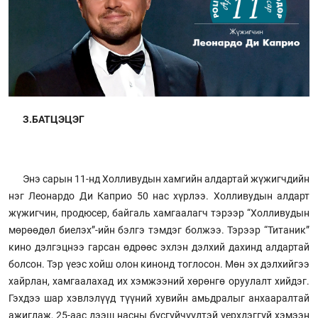
З.БАТЦЭЦЭГ
Энэ сарын 11-нд Холливудын хамгийн алдартай жүжигчдийн
нэг Леонардо Ди Каприо 50 нас хүрлээ. Холливудын алдарт
жүжигчин, продюсер, байгаль хамгаалагч тэрээр “Холливудын
мөрөөдөл биелэх”-ийн бэлгэ тэмдэг болжээ. Тэрээр “Титаник”
кино дэлгэцнээ гарсан өдрөөс эхлэн дэлхий дахинд алдартай
болсон. Тэр үеэс хойш олон кинонд тоглосон. Мөн эх дэлхийгээ
хайрлан, хамгаалахад их хэмжээний хөрөнгө оруулалт хийдэг.
Гэхдээ шар хэвлэлүүд түүний хувийн амьдралыг анхааралтай
ажиглаж, 25-аас дээш насны бүсгүйчүүдтэй үерхдэггүй хэмээн