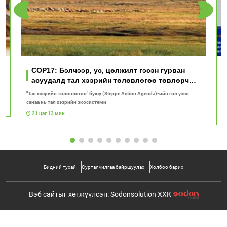
үд
COP17: Бэлчээр, ус, цөлжилт гэсэн гурван
асуудалд тал хээрийн төлөвлөгөө төвлөрч
байна
"Тал хээрийн төлөвлөгөө" буюу (Steppe Action Agenda)-ийн гол үзэл
И
санаа нь тал хээрийн экосистеми
1
21 цаг 13 мин
Бидний тухай
Сурталчилгаа байршуулах
Холбоо барих
Вэб сайтыг хөгжүүлсэн: Sodonsolution ХХК