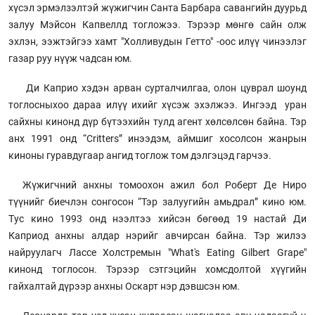
хүсэл эрмэлзэлтэй жүжигчин Санта Барбара савангийн дуурьд
залуу Мэйсон Капвеллд тогложээ. Тэрээр мөнгө сайн олж
эхлэн, ээжтэйгээ хамт "Холливудын Гетто" -оос илүү чинээлэг
газар руу нүүж чадсан юм.
Ди Каприо хэдэн арван сурталчилгаа, олон цуврал шоунд
тоглосныхоо дараа илүү ихийг хүсэж эхэлжээ. Ингээд уран
сайхны кинонд дүр бүтээхийн тулд агент хөлсөлсөн байна. Тэр
анх 1991 онд “Critters” инээдэм, аймшиг хосолсон жанрын
киноны гуравдугаар ангид тоглож том дэлгэцэд гарчээ.
Жүжигчний анхны томоохон ажил бол Роберт Де Ниро
түүнийг биечлэн сонгосон “Тэр залуугийн амьдрал” кино юм.
Тус кино 1993 онд нээлтээ хийсэн бөгөөд 19 настай Ди
Каприод анхны алдар нэрийг авчирсан байна. Тэр жилээ
найруулагч Лассе Холстремын "What's Eating Gilbert Grape"
кинонд тоглосон. Тэрээр сэтгэцийн хомсдолтой хүүгийн
гайхалтай дүрээр анхны Оскарт нэр дэвшсэн юм.