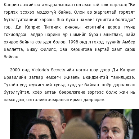
Каприо ээжийгээ амьдралынхаа гол эмэгтэй гэж нэрлээд “Би
гэрлэх эсэхээ мэдэхгүй байна. Олон аз жаргалтай гэрлэлт
бүтэлгүйтсэнийг харсан. Энэ бүхэн намайг гунигтай болгодог"
гэв. Ди Каприо Титаник киноны нээлтийн дараа түүнд
тохиолдсон алдар нэрийн үр шимийг бүрэн ашиглаж, найз
охидоо байнга сольдог болов. 1998 онд л гэхэд түүнийг Амбер
Валлетта, Бижу Филипс, Эва Херцигова нартай хамт харж
байсан.
2000 онд Victoria's Secrets-ийн нэгэн шоу дээр Ди Каприо
Бразилийн загвар өмсөгч Жизель Бюндхентэй танилцжээ.
Тухайн үед жүжигчний хувьд хүнд үе байсан- хоёр дараалсан
бүтэлгүйтэл, хоёр алтан бөөрөлзгөнө зэргээс болж жин нь
нэмэгдэж, сэтгэлийн хямралын ирмэг дээр ирэв.