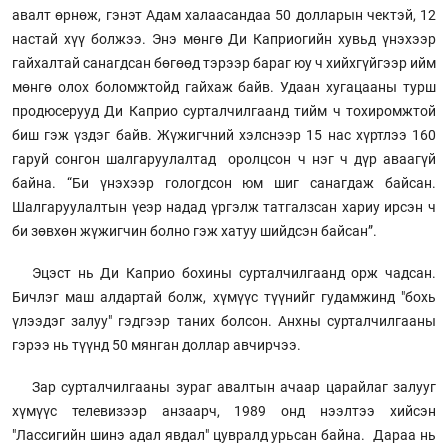
авалт өрнөж, гэнэт Адам халаасандаа 50 долларын чектэй, 12
настай хүү болжээ. Энэ мөнгө Ди Каприогийн хувьд үнэхээр
гайхалтай санагдсан бөгөөд тэрээр бараг юу ч хийхгүйгээр ийм
мөнгө олох боломжтойд гайхаж байв. Удаан хугацааны турш
продюсерууд Ди Каприо сурталчилгаанд тийм ч тохиромжтой
биш гэж үздэг байв. Жүжигчний хэлснээр 15 нас хүртлээ 160
гаруй сонгон шалгаруулалтад оролцсон ч нэг ч дүр аваагүй
байна. “Би үнэхээр гологдсон юм шиг санагдаж байсан.
Шалгаруулалтын үеэр надад үргэлж татгалзсан хариу ирсэн ч
би зөвхөн жүжигчин болно гэж хатуу шийдсэн байсан”.
Эцэст нь Ди Каприо бохины сурталчилгаанд орж чадсан.
Бичлэг маш алдартай болж, хүмүүс түүнийг гудамжинд "бохь
үлээдэг залуу" гэдгээр таних болсон. Анхны сурталчилгааны
гэрээ нь түүнд 50 мянган доллар авчирчээ.
Зар сурталчилгааны зураг авалтын ачаар царайлаг залууг
хүмүүс телевизээр анзаарч, 1989 онд нээлтээ хийсэн
"Лассигийн шинэ адал явдал" цувралд урьсан байна. Дараа нь