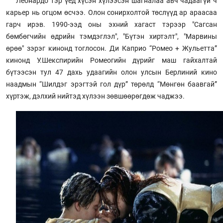
Леонардо тэр үед хүсэн хүлээсэн шагналаа авч чадаагүй ч
карьер нь огцом өсчээ. Олон сонирхолтой төслүүд ар араасаа
гарч ирэв. 1990-ээд оны эхний хагаст тэрээр "Сагсан
бөмбөгчийн өдрийн тэмдэглэл", "Бүтэн хиртэлт", "Марвины
өрөө" зэрэг кинонд тоглосон. Ди Каприо “Ромео + Жульетта”
кинонд У.Шекспирийн Ромеогийн дүрийг маш гайхалтай
бүтээсэн тул 47 дахь удаагийн олон улсын Берлиний кино
наадмын “Шилдэг эрэгтэй гол дүр” төрөлд “Мөнгөн баавгай”
хүртэж, дэлхий нийтэд хүлээн зөвшөөрөгдөж чаджээ.