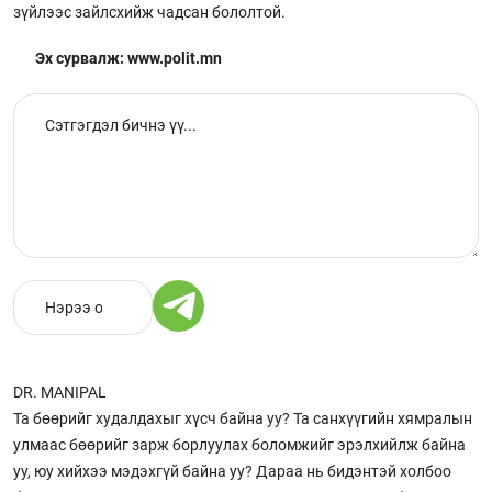
зүйлээс зайлсхийж чадсан бололтой.
Эх сурвалж: www.polit.mn
DR. MANIPAL
Та бөөрийг худалдахыг хүсч байна уу? Та санхүүгийн хямралын
улмаас бөөрийг зарж борлуулах боломжийг эрэлхийлж байна
уу, юу хийхээ мэдэхгүй байна уу? Дараа нь бидэнтэй холбоо