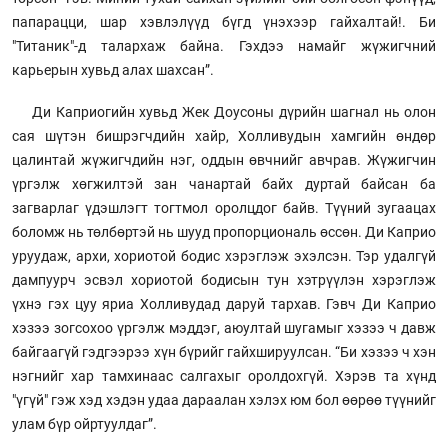
папарацци, шар хэвлэлүүд бүгд үнэхээр гайхалтай!. Би
"Титаник"-д талархаж байна. Гэхдээ намайг жүжигчний
карьерын хувьд алах шахсан”.
Ди Каприогийн хувьд Жек Доусоны дүрийн шагнал нь олон
сая шүтэн бишрэгчдийн хайр, Холливудын хамгийн өндөр
цалинтай жүжигчдийн нэг, оддын өвчнийг авчрав. Жүжигчин
үргэлж хөгжилтэй зан чанартай байх дуртай байсан ба
загварлаг үдэшлэгт тогтмол оролцдог байв. Түүний зугаацах
боломж нь төлбөртэй нь шууд пропорциональ өссөн. Ди Каприо
уруудаж, архи, хориотой бодис хэрэглэж эхэлсэн. Тэр удалгүй
дампуурч эсвэл хориотой бодисын тун хэтрүүлэн хэрэглэж
үхнэ гэх цуу яриа Холливудад даруй тархав. Гэвч Ди Каприо
хэзээ зогсохоо үргэлж мэддэг, аюултай шугамыг хэзээ ч давж
байгаагүй гэдгээрээ хүн бүрийг гайхшируулсан. “Би хэзээ ч хэн
нэгнийг хар тамхинаас салгахыг оролдохгүй. Хэрэв та хүнд
"үгүй" гэж хэд хэдэн удаа дараалан хэлэх юм бол өөрөө түүнийг
улам бүр ойртуулдаг”.