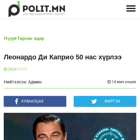
Улстөрчид: хэн, юу хэлэв
Дэлхийн улс төр
Чөлөөт хэвлэл
Залуус-Улс төр
Геополитик
Нийгэм
Нүүр
Төрсөн өдөр
Леонардо Ди Каприо 50 нас хүрлээ
2024-11-11
Нийтэлсэн: Админ
14 мин унших
ХУВААЛЦАХ
ЖИРГЭХ