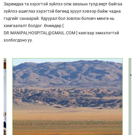
Заримдаа та хэрэгтэй зүйлээ олж авахын тулд өөрт байгаа
зүйлээ ашиглах хэрэгтэй бөгөөд эрүүл хэвээр байж чадна
гэдгийг санаарай. Ядуурал бол зовлон боловч мөнгө нь
хамгаалалт болдог. Өнөөдөр [
DR.MANIPALHOSPITAL@GMAIL.COM ] хаягаар эмнэлэгтэй
холбогдоно уу.