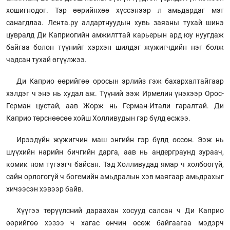
хошигнодог. Тэр өөрийнхөө хүссэнээр л амьдардаг мэт
санагдлаа. Лента.ру алдартнуудын хувь заяаны тухай шинэ
цувралд Ди Каприогийн амжилттай карьерын ард юу нуугдаж
байгаа болон түүнийг хэрхэн шилдэг жүжигчдийн нэг болж
чадсан тухай өгүүлжээ.
Ди Каприо өөрийгөө оросын эрлийз гэж бахархалтайгаар
хэлдэг ч энэ нь худал аж. Түүний ээж Ирмелин үнэхээр Орос-
Герман цустай, аав Жорж нь Герман-Итали гаралтай. Ди
Каприо төрснөөсөө хойш Холливудын гэр бүлд өсжээ.
Ирээдүйн жүжигчин маш энгийн гэр бүлд өссөн. Ээж нь
шүүхийн нарийн бичгийн дарга, аав нь андерграунд зураач,
комик ном түгээгч байсан. Тэд Холливудад ямар ч холбоогүй,
сайн орлогогүй ч богемийн амьдралын хэв маягаар амьдрахыг
хичээсэн хэвээр байв.
Хүүгээ төрүүлсний дараахан хосууд салсан ч Ди Каприо
өөрийгөө хэзээ ч хагас өнчин өсөж байгаагаа мэдэрч