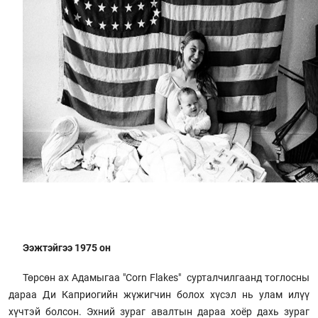
Ээжтэйгээ 1975 он
Төрсөн ах Адамыгаа "Corn Flakes" сурталчилгаанд тоглосны
дараа Ди Каприогийн жүжигчин болох хүсэл нь улам илүү
хүчтэй болсон. Эхний зураг авалтын дараа хоёр дахь зураг