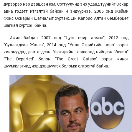
дүрээрээ нэр дэвшсэн юм. Сэтгүүлчид энэ удаад түүнийг Оскар
авна гэдэгт итгэлтэй байсан ч эндүүрчээ. 2005 онд Жейми
Фокс Оскарын шагналыг хүртэж, Ди Каприо Алтан бөмбөрцөг
шагнал хүртсэн байна.
Ижил байдал 2007 онд “Цуст очир алмаз”, 2012 онд
“Суллагдсан Жанго”, 2014 онд “Уолл Стрийтийн чоно” зэрэг
кинонуудад давтагдсан. Үзэгчдийн таашаалд нийцсэн “Эхлэл”
"The Departed" болон "The Great Gatsby" зэрэг киног
шүүмжлэгчид нэр дэвшүүлэх боломж олгоогүй байна.