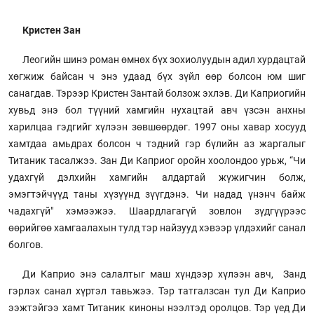
Кристен Зан
Леогийн шинэ роман өмнөх бүх зохиолуудын адил хурдацтай
хөгжиж байсан ч энэ удаад бүх зүйл өөр болсон юм шиг
санагдав. Тэрээр Кристен Зантай болзож эхлэв. Ди Каприогийн
хувьд энэ бол түүний хамгийн нухацтай авч үзсэн анхны
харилцаа гэдгийг хүлээн зөвшөөрдөг. 1997 оны хавар хосууд
хамтдаа амьдрах болсон ч тэдний гэр бүлийн аз жаргалыг
Титаник тасалжээ. Зан Ди Каприог оройн хоолондоо урьж, “Чи
удахгүй дэлхийн хамгийн алдартай жүжигчин болж,
эмэгтэйчүүд таны хүзүүнд зүүгдэнэ. Чи надад үнэнч байж
чадахгүй" хэмээжээ. Шаардлагагүй зовлон зүдгүүрээс
өөрийгөө хамгаалахын тулд тэр найзууд хэвээр үлдэхийг санал
болгов.
Ди Каприо энэ салалтыг маш хүндээр хүлээн авч, Занд
гэрлэх санал хүртэл тавьжээ. Тэр татгалзсан тул Ди Каприо
ээжтэйгээ хамт Титаник киноны нээлтэд оролцов. Тэр үед Ди