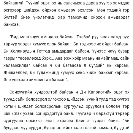
байгаагүй. Түүний эцэг, эх нь салсныхаа дараа хүүгээ хамтдаа
өсгөхөөр шийдэж, ойрхон амьдарч эхэлсэн. Мөн тэдний гэр
бүлтэй биеэ үнэлэгчид, хар тамхичид ойрхон амьдардаг
байжээ.
“Бид маш ядуу амьдарч байсан. Талбай руу явах замд зүү,
тариур зардаг хүмүүс олон байдаг. Би тэднээс их айдаг байсан.
Би Холливудын Геттод амьдардаг байсан. Үүнээс илүү бузар
газрыг төсөөлөхөд бэрх... Аав ээж хоёр маань намайг маш сайн
халамжилдаг байсан ч би багаасаа л бүгдийг нь харсан.
Жишээлбэл, би гудамжинд хүмүүс секс хийж байхыг харсан.
Энэ үнэхээр аймшигтай байсан”.
Санхүүгийн хүндрэлтэй байсан ч Ди Каприогийн эцэг эх
түүнд сайн боловсрол олгохоор шийдсэн. Үүний тулд тэд хүүгээ
хотын шилдэг боловсролын сургуульд оруулсан боловч тэр
шинжлэх ухаан сонирхдоггүй байв. Түүгээр ч барахгүй тэрээр
сургуулиа орхихыг эцэг эхээсээ байнга гуйдаг байж. “Би
бусдаас муу сурдаг, бусад ангийнхнаас толгой намхан, бүгдтэй