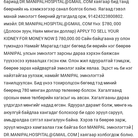
бариад DR.MANIPALHOSPITAL@GMAIL.COM хаягаар бид танд
бөөрнийх нь хэмжээгээр санал болгох болно. Яагаад гэвэл
манай эмнэлэгт бөөрний дутагдалд орж, 91424323800802.
имэйл: DR.MANIPALHOSPITAL@GMAIL.COM Yнэ: $780, 000
(Долоон зуун, Наян мянган доллар) APPLY TO SELL YOUR
KIDNEY FOR MONEY NOW $ 780,000.00 Сайн байцгаана уу олон
түмэндээ Намайг Марагад гэдэг бөгөөд би өөрийн нэг бөөрөө
MANIPAL улсын эмнэлэгт зарсны дараа хэрхэн баяжсан
түүхээсээ хуваалцах гэсэн юм. Олон жил ядууралтай тэмцэж,
бөөрөө зарах найдвартай эмнэлэг хайж явлаа. Эцэст нь би нэг
найзтайгаа уулзаж, намайг MANIPAL эмнэлэгтэй
танилцуулсан. Бид үнээ тохиролцсон бөгөөд тэд миний
бөөрөнд 780 мянган доллар төлөхөөр болсон. Хагалгаанд
орохын өмнө төлбөрийн хагасыг нь авсан. Хагалгааны дараа
үлдэгдэл мөнгийг надад өгсөн. Ядуурал дарамт болж, мөнгө нь
аюулгүй байдлаа хангадаг болохоор би одоо эрүүл саруул,
амьдралдаа сэтгэл хангалуун байна. Хэрэв та бөөрөө зарж,
эрүүл мэндээ хамгаалах гэж байгаа бол MANIPAL эмнэлэгтэй [
DR.MANIPALHOSPITAL@GMAIL.COM ] хаягаар холбогдож болно.