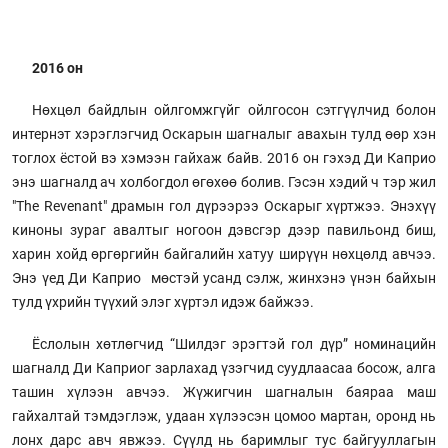
2016 он
Нөхцөл байдлын ойлгомжгүйг ойлгосон сэтгүүлчид болон
интернэт хэрэглэгчид Оскарын шагналыг авахын тулд өөр хэн
тоглох ёстой вэ хэмээн гайхаж байв. 2016 он гэхэд Ди Каприо
энэ шагналд ач холбогдол өгөхөө болив. Гэсэн хэдий ч тэр жил
"The Revenant" драмын гол дүрээрээ Оскарыг хүртжээ. Энэхүү
киноны зураг авалтыг ногоон дэвсгэр дээр павильонд биш,
харин хойд өргөргийн байгалийн хатуу ширүүн нөхцөлд авчээ.
Энэ үед Ди Каприо мөстэй усанд сэлж, жинхэнэ үнэн байхын
тулд үхрийн түүхий элэг хүртэл идэж байжээ.
Ёслолын хөтлөгчид “Шилдэг эрэгтэй гол дүр” номинацийн
шагналд Ди Каприог зарлахад үзэгчид суудлаасаа босож, алга
ташин хүлээн авчээ. Жүжигчин шагналын баяраа маш
гайхалтай тэмдэглэж, удаан хүлээсэн цомоо мартан, оронд нь
лонх дарс авч явжээ. Сүүлд нь баримлыг тус байгууллагын