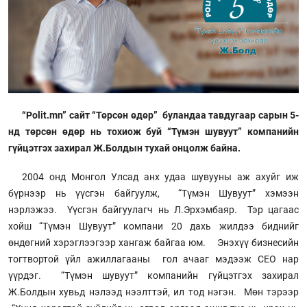
“Polit.mn” сайт “Төрсөн өдөр” буландаа тавдугаар сарын 5-
нд төрсөн өдөр нь тохиож буй “Түмэн шувуут” компанийн
гүйцэтгэх захирал Ж.Болдын тухай онцолж байна.
2004 онд Монгол Улсад анх удаа шувууны аж ахуйг иж
бүрнээр нь үүсгэн байгуулж, “Түмэн Шувуут” хэмээн
нэрлэжээ. Үүсгэн байгуулагч нь Л.Эрхэмбаяр. Тэр цагаас
хойш “Түмэн Шувуут” компани 20 дахь жилдээ биднийг
өндөгний хэрэглээгээр хангаж байгаа юм. Энэхүү бизнесийн
тогтвортой үйл ажиллагааны гол ачааг мэдээж CEO нар
үүрдэг. “Түмэн шувуут” компанийн гүйцэтгэх захирал
Ж.Болдын хувьд нэлээд нээлттэй, ил тод нэгэн. Мөн тэрээр