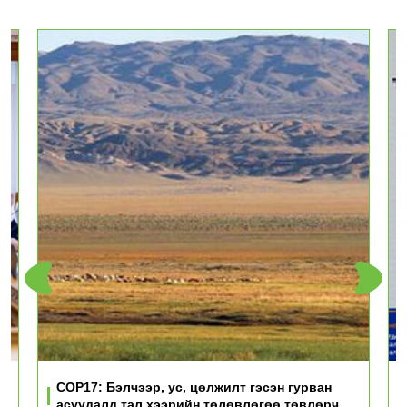
үд
COP17: Бэлчээр, ус, цөлжилт гэсэн гурван
асуудалд тал хээрийн төлөвлөгөө төвлөрч