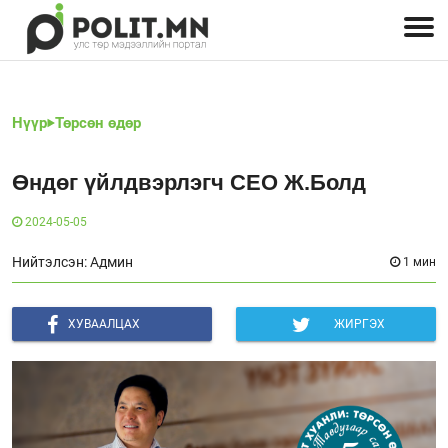
Улстөрчид: хэн, юу хэлэв
Дэлхийн улс төр
Чөлөөт хэвлэл
Залуус-Улс төр
Геополитик
Нийгэм
Нүүр
Төрсөн өдөр
Өндөг үйлдвэрлэгч CEO Ж.Болд
2024-05-05
Нийтэлсэн: Админ
1 мин
ХУВААЛЦАХ
ЖИРГЭХ