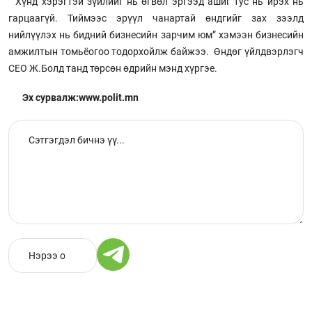
“Хүнд хэрэгтэй зүйлийг нь өгвөл эргээд ашиг тус нь ирэх нь
гарцаагүй. Тиймээс эрүүл чанартай өндгийг зах зээлд
нийлүүлэх нь бидний бизнесийн зарчим юм” хэмээн бизнесийн
амжилтын томьёогоо тодорхойлж байжээ. Өндөг үйлдвэрлэгч
CEO Ж.Болд танд төрсөн өдрийн мэнд хүргэе.
Эх сурвалж:www.polit.mn