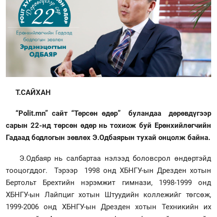
Т.САЙХАН
“Polit.mn” сайт “Төрсөн өдөр” буландаа дөрөвдүгээр
сарын 22-нд төрсөн өдөр нь тохиож буй Ерөнхийлөгчийн
Гадаад бодлогын зөвлөх Э.Одбаярын тухай онцолж байна.
Э.Одбаяр нь салбартаа нэлээд боловсрол өндөртэйд
тооцогддог. Тэрээр 1998 онд ХБНГУ-ын Дрезден хотын
Бертольт Брехтийн нэрэмжит гимнази, 1998-1999 онд
ХБНГУ-ын Лайпциг хотын Штуудийн коллежийг төгсөж,
1999-2006 онд ХБНГУ-ын Дрезден хотын Техникийн их