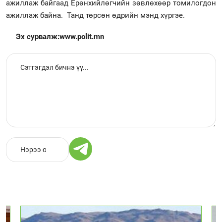
ажиллаж байгаад Ерөнхийлөгчийн зөвлөхөөр томилогдон
ажиллаж байна. Танд төрсөн өдрийн мэнд хүргэе.
Эх сурвалж:www.polit.mn