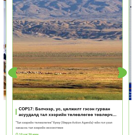
үд
COP17: Бэлчээр, ус, цөлжилт гэсэн гурван
асуудалд тал хээрийн төлөвлөгөө төвлөрч
байна
"Тал хээрийн төлөвлөгөө" буюу (Steppe Action Agenda)-ийн гол үзэл
И
санаа нь тал хээрийн экосистеми
1
10 цаг 36 мин