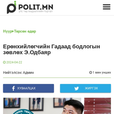
Улстөрчид: хэн, юу хэлэв
Дэлхийн улс төр
Чөлөөт хэвлэл
Залуус-Улс төр
Геополитик
Нийгэм
Нүүр
Төрсөн өдөр
Ерөнхийлөгчийн Гадаад бодлогын
зөвлөх Э.Одбаяр
2024-04-22
Нийтэлсэн: Админ
1 мин унших
ХУВААЛЦАХ
ЖИРГЭХ