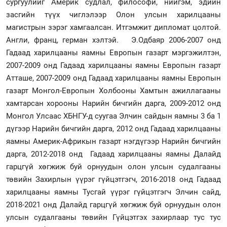
сургуулийг Америк судлал, философи, нийгэм, эдийн
засгийн түүх чиглэлээр Олон улсын харилцааны
магистрын зэрэг хамгаалсан. Итгэмжит дипломат цолтой.
Англи, франц, герман хэлтэй. Э.Одбаяр 2006-2007 онд
Гадаад харилцааны яамны Европын газарт мэргэжилтэн,
2007-2009 онд Гадаад харилцааны яамны Европын газарт
Атташе, 2007-2009 онд Гадаад харилцааны яамны Европын
газарт Монгол-Европын Холбооны Хамтын ажиллагааны
хамтарсан хорооны Нарийн бичгийн дарга, 2009-2012 онд
Монгол Улсаас ХБНГУ-д суугаа Элчин сайдын яамны 3 ба 1
дүгээр Нарийн бичгийн дарга, 2012 онд Гадаад харилцааны
яамны Америк-Африкын газарт нэгдүгээр Нарийн бичгийн
дарга, 2012-2018 онд Гадаад харилцааны яамны Далайд
гарцгүй хөгжиж буй орнуудын олон улсын судалгааны
төвийн Захирлын үүрэг гүйцэтгэгч, 2016-2018 онд Гадаад
харилцааны яамны Тусгай үүрэг гүйцэтгэгч Элчин сайд,
2018-2021 онд Далайд гарцгүй хөгжиж буй орнуудын олон
улсын судалгааны төвийн Гүйцэтгэх захирлаар тус тус