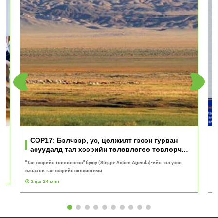
үд
COP17: Бэлчээр, ус, цөлжилт гэсэн гурван
асуудалд тал хээрийн төлөвлөгөө төвлөрч
байна
"Тал хээрийн төлөвлөгөө" буюу (Steppe Action Agenda)-ийн гол үзэл
И
санаа нь тал хээрийн экосистеми
1
2 цаг 24 мин