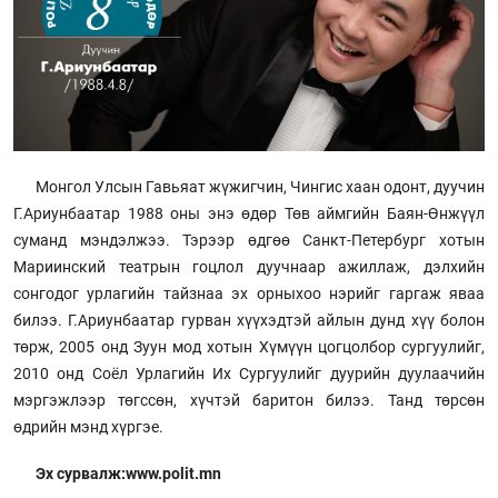
Монгол Улсын Гавьяат жүжигчин, Чингис хаан одонт, дуучин
Г.Ариунбаатар 1988 оны энэ өдөр Төв аймгийн Баян-Өнжүүл
суманд мэндэлжээ. Тэрээр өдгөө Санкт-Петербург хотын
Мариинский театрын гоцлол дуучнаар ажиллаж, дэлхийн
сонгодог урлагийн тайзнаа эх орныхоо нэрийг гаргаж яваа
билээ. Г.Ариунбаатар гурван хүүхэдтэй айлын дунд хүү болон
төрж, 2005 онд Зуун мод хотын Хүмүүн цогцолбор сургуулийг,
2010 онд Соёл Урлагийн Их Сургуулийг дуурийн дуулаачийн
мэргэжлээр төгссөн, хүчтэй баритон билээ. Танд төрсөн
өдрийн мэнд хүргэе.
Эх сурвалж:www.polit.mn