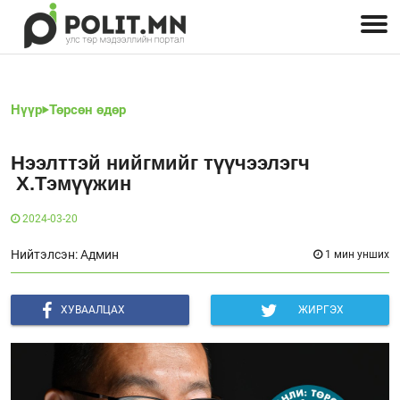
Улстөрчид: хэн, юу хэлэв
Дэлхийн улс төр
Чөлөөт хэвлэл
Залуус-Улс төр
Геополитик
Нийгэм
Нүүр
Төрсөн өдөр
Нээлттэй нийгмийг түүчээлэгч
Х.Тэмүүжин
2024-03-20
Нийтэлсэн: Админ
1 мин унших
ХУВААЛЦАХ
ЖИРГЭХ