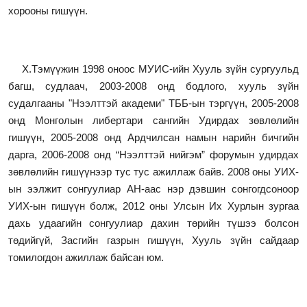
хорооны гишүүн.
Х.Тэмүүжин 1998 оноос МУИС-ийн Хууль зүйн сургуульд
багш, судлаач, 2003-2008 онд бодлого, хууль зүйн
судалгааны "Нээлттэй академи" ТББ-ын тэргүүн, 2005-2008
онд Монголын либертари сангийн Удирдах зөвлөлийн
гишүүн, 2005-2008 онд Ардчилсан намын нарийн бичгийн
дарга, 2006-2008 онд “Нээлттэй нийгэм” форумын удирдах
зөвлөлийн гишүүнээр тус тус ажиллаж байв. 2008 оны УИХ-
ын ээлжит сонгуулиар АН-аас нэр дэвшин сонгогдсоноор
УИХ-ын гишүүн болж, 2012 оны Улсын Их Хурлын зургаа
дахь удаагийн сонгуулиар дахин төрийн түшээ болсон
төдийгүй, Засгийн газрын гишүүн, Хууль зүйн сайдаар
томилогдон ажиллаж байсан юм.