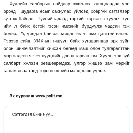
Хуулийн салбарын сайдаар ажиллах хугацаандаа улс
оронд шударга ёсыг сахиулах үйлсэд хоёргүй сэтгэлээр
зүтгэж байсан. Түүний гадаад төрхийг харсан ч хуульч хүн
ийм л байх ёстой гэсэн имижийг бүрдүүлж чадсан гэж
болно. Үг, үйлдэл байгаа байдал нь ч эмх цэгцтэй нэгэн.
Тэрээр сайд, УИХ-ын гишүүн байх хугацаандаа эрх зүйн
олон шинэчлэлтийг хийсэн бөгөөд маш олон тулгаралттай
мөргөлдсөн ч эсэргүүцлийг давна гарсан юм. Хууль эрх зүй
салбарт хүлээн зөвшөөрөгдөж, үлгэр жишээ зам мөрийг
гаргаж яваа танд төрсөн өдрийн мэнд дэвшүүлье.
Эх сурвалж:www
.polit.mn