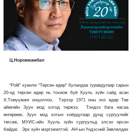
Ц.Норовжамбал
“Polit” хуанли “Төрсөн өдөр” буландаа гуравдугаар сарын
20-нд төрсөн өдөр нь тохиож буй Хууль зүйн сайд асан
Х.Тэмүүжинг онцоллоо. Тэрээр 1971 оны энэ өдөр Төв
аймгийн Зуун мод хотод төржээ. Тэндээ бага насаа
өнгөрөөж, Зуун мод хотын хоёрдугаар дунд сургуулийг
төгсөж, МУИС-ийн Хууль зүйн сургуульд элсэн орсон
байдаг. Эрх зүйч мэргэжилтэй. АН-ын Үндэсний Зөвлөлдөх