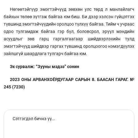
Нөгөөтэйгүүр эмэгтэйчүүд зөвхөн улс төрд л манлайлагч
байхын төлөө зүтгэж байгаа юм биш. Би дээр хэлсэн гүйцэтгэх
түвшинд эмэгтэйчүүдийн оролцоо түлхүү байгаа. Тийм ч учраас
одоо тулгамдаж байгаа гэр бүл, боловсрол, эрүүл мэндийн
асуудлыг зөв гарц гаргалгаагаар шийдвэрлэхийн тулд
эмэгтэйчүүд шийдвэр гаргах түвшинд оролцоогоо нэмэгдүүлэх
зайлшгүй шаардлага тулгарч байгаа юм.
Эх сурвалж: “Зууны мэдээ” сонин
2023 ОНЫ АРВАНХОЁРДУГААР САРЫН 8. БААСАН ГАРАГ. №
245 (7230)