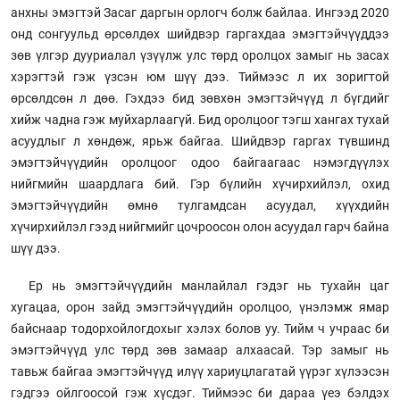
анхны эмэгтэй Засаг даргын орлогч болж байлаа. Ингээд 2020
онд сонгуульд өрсөлдөх шийдвэр гаргахдаа эмэгтэйчүүддээ
зөв үлгэр дууриалал үзүүлж улс төрд оролцох замыг нь засах
хэрэгтэй гэж үзсэн юм шүү дээ. Тиймээс л их зоригтой
өрсөлдсөн л дөө. Гэхдээ бид зөвхөн эмэгтэйчүүд л бүгдийг
хийж чадна гэж муйхарлаагүй. Бид оролцоог тэгш хангах тухай
асуудлыг л хөндөж, ярьж байгаа. Шийдвэр гаргах түвшинд
эмэгтэйчүүдийн оролцоог одоо байгаагаас нэмэгдүүлэх
нийгмийн шаардлага бий. Гэр бүлийн хүчирхийлэл, охид
эмэгтэйчүүдийн өмнө тулгамдсан асуудал, хүүхдийн
хүчирхийлэл гээд нийгмийг цочроосон олон асуудал гарч байна
шүү дээ.
Ер нь эмэгтэйчүүдийн манлайлал гэдэг нь тухайн цаг
хугацаа, орон зайд эмэгтэйчүүдийн оролцоо, үнэлэмж ямар
байснаар тодорхойлогдохыг хэлэх болов уу. Тийм ч учраас би
эмэгтэйчүүд улс төрд зөв замаар алхаасай. Тэр замыг нь
тавьж байгаа эмэгтэйчүүд илүү хариуцлагатай үүрэг хүлээсэн
гэдгээ ойлгоосой гэж хүсдэг. Тиймээс би дараа үеэ бэлдэх