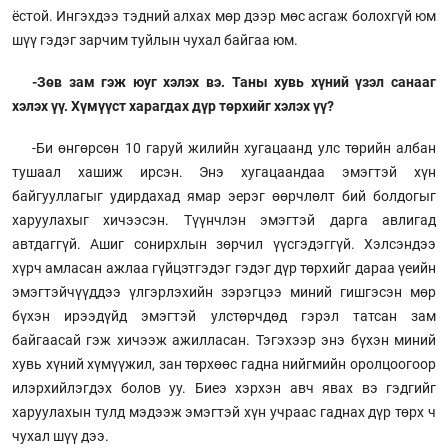
ёстой. Ингэхдээ тэдний алхах мөр дээр мөс асгаж болохгүй юм
шүү гэдэг зарчим туйлын чухал байгаа юм.
-Зөв зам гэж юуг хэлэх вэ. Таны хувь хүний үзэл санааг
хэлэх үү. Хүмүүст харагдах дүр төрхийг хэлэх үү?
-Би өнгөрсөн 10 гаруй жилийн хугацаанд улс төрийн албан
тушаал хашиж ирсэн. Энэ хугацаандаа эмэгтэй хүн
байгууллагыг удирдахад ямар эерэг өөрчлөлт бий болдогыг
харуулахыг хичээсэн. Түүнчлэн эмэгтэй дарга авлигад
автдаггүй. Ашиг сонирхлын зөрчил үүсгэдэггүй. Хэлсэндээ
хүрч амласан ажлаа гүйцэтгэдэг гэдэг дүр төрхийг дараа үеийн
эмэгтэйчүүддээ үлгэрлэхийн зэрэгцээ миний гишгэсэн мөр
бүхэн ирээдүйд эмэгтэй улстөрчдөд гэрэл татсан зам
байгаасай гэж хичээж ажилласан. Тэгэхээр энэ бүхэн миний
хувь хүний хүмүүжил, зан төрхөөс гадна нийгмийн оролцоогоор
илэрхийлэгдэх болов уу. Биеэ хэрхэн авч явах вэ гэдгийг
харуулахын тулд мэдээж эмэгтэй хүн учраас гаднах дүр төрх ч
чухал шүү дээ.