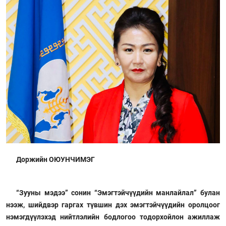
Доржийн ОЮУНЧИМЭГ
“Зууны мэдээ” сонин “Эмэгтэйчүүдийн манлайлал” булан
нээж, шийдвэр гаргах түвшин дэх эмэгтэйчүүдийн оролцоог
нэмэгдүүлэхэд нийтлэлийн бодлогоо тодорхойлон ажиллаж