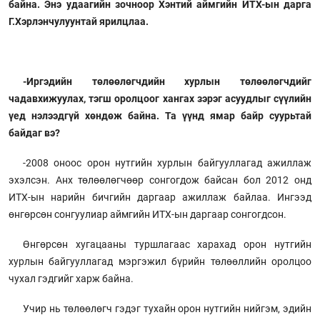
байна. Энэ удаагийн зочноор Хэнтий аймгийн ИТХ-ын дарга
Г.Хэрлэнчулуунтай ярилцлаа.
-Иргэдийн төлөөлөгчдийн хурлын төлөөлөгчдийг
чадавхижуулах, тэгш оролцоог хангах зэрэг асуудлыг сүүлийн
үед нэлээдгүй хөндөж байна. Та үүнд ямар байр суурьтай
байдаг вэ?
-2008 оноос орон нутгийн хурлын байгууллагад ажиллаж
эхэлсэн. Анх төлөөлөгчөөр сонгогдож байсан бол 2012 онд
ИТХ-ын нарийн бичгийн даргаар ажиллаж байлаа. Ингээд
өнгөрсөн сонгуулиар аймгийн ИТХ-ын даргаар сонгогдсон.
Өнгөрсөн хугацааны туршлагаас харахад орон нутгийн
хурлын байгууллагад мэргэжил бүрийн төлөөллийн оролцоо
чухал гэдгийг харж байна.
Учир нь төлөөлөгч гэдэг тухайн орон нутгийн нийгэм, эдийн