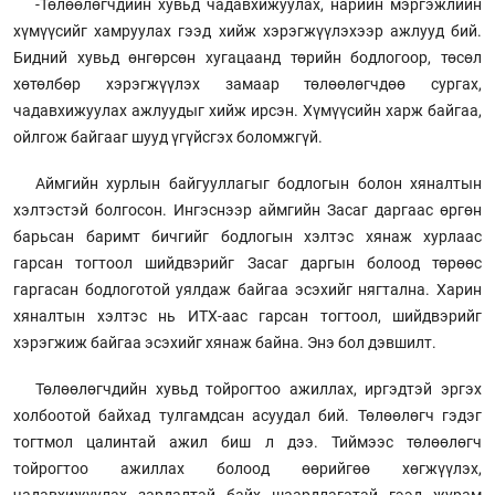
-Төлөөлөгчдийн хувьд чадавхижуулах, нарийн мэргэжлийн
хүмүүсийг хамруулах гээд хийж хэрэгжүүлэхээр ажлууд бий.
Бидний хувьд өнгөрсөн хугацаанд төрийн бодлогоор, төсөл
хөтөлбөр хэрэгжүүлэх замаар төлөөлөгчдөө сургах,
чадавхижуулах ажлуудыг хийж ирсэн. Хүмүүсийн харж байгаа,
ойлгож байгааг шууд үгүйсгэх боломжгүй.
Aймгийн хурлын байгууллагыг бодлогын болон хяналтын
хэлтэстэй болгосон. Ингэснээр аймгийн Засаг даргаас өргөн
барьсан баримт бичгийг бодлогын хэлтэс хянаж хурлаас
гарсан тогтоол шийдвэрийг Засаг даргын болоод төрөөс
гаргасан бодлоготой уялдаж байгаа эсэхийг нягтална. Харин
хяналтын хэлтэс нь ИТХ-аас гарсан тогтоол, шийдвэрийг
хэрэгжиж байгаа эсэхийг хянаж байна. Энэ бол дэвшилт.
Төлөөлөгчдийн хувьд тойрогтоо ажиллах, иргэдтэй эргэх
холбоотой байхад тулгамдсан асуудал бий. Төлөөлөгч гэдэг
тогтмол цалинтай ажил биш л дээ. Тиймээс төлөөлөгч
тойрогтоо ажиллах болоод өөрийгөө хөгжүүлэх,