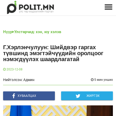
Улстөрчид: хэн, юу хэлэв
Дэлхийн улс төр
Чөлөөт хэвлэл
Залуус-Улс төр
Геополитик
Нийгэм
Нүүр
Улстөрчид: хэн, юу хэлэв
Г.Хэрлэнчулуун: Шийдвэр гаргах
түвшинд эмэгтэйчүүдийн оролцоог
нэмэгдүүлэх шаардлагатай
2023-12-08
Нийтэлсэн: Админ
5 мин унших
ХУВААЛЦАХ
ЖИРГЭХ