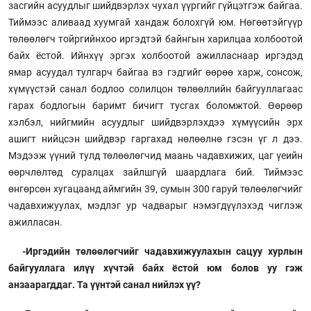
засгийн асуудлыг шийдвэрлэх чухал үүргийг гүйцэтгэж байгаа.
Тиймээс аливаад хуумгай хандаж болохгүй юм. Нөгөөтэйгүүр
төлөөлөгч тойргийнхоо иргэдтэй байнгын харилцаа холбоотой
байх ёстой. Ийнхүү эргэх холбоотой ажилласнаар иргэдэд
ямар асуудал тулгарч байгаа вэ гэдгийг өөрөө харж, сонсож,
хүмүүстэй санал бодлоо солилцон төлөөллийн байгууллагаас
гарах бодлогын баримт бичигт тусгах боломжтой. Өөрөөр
хэлбэл, нийгмийн асуудлыг шийдвэрлэхдээ хүмүүсийн эрх
ашигт нийцсэн шийдвэр гаргахад нөлөөлнө гэсэн үг л дээ.
Мэдээж үүний тулд төлөөлөгчид маань чадавхижих, цаг үеийн
өөрчлөлтөд суралцах зайлшгүй шаардлага бий. Тиймээс
өнгөрсөн хугацаанд аймгийн 39, сумын 300 гаруй төлөөлөгчийг
чадавхижуулах, мэдлэг ур чадварыг нэмэгдүүлэхэд чиглэж
ажилласан.
-Иргэдийн төлөөлөгчийг чадавхижуулахын сацуу хурлын
байгууллага илүү хүчтэй байх ёстой юм болов уу гэж
анзаарагддаг. Та үүнтэй санал нийлэх үү?