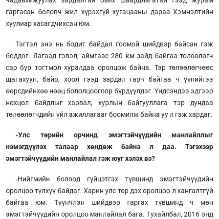
чадавхижуулах зардалтай байх шаардлагатай гээд журам
гаргасан боловч жил хүрэхгүй хугацааны дараа Хэмнэлтийн
хуулиар хасагдчихсан юм.
Тэгтэл энэ нь бодит байдал гоомой шийдвэр байсан гэж
боддог. Яагаад гэвэл, аймгаас 280 км зайд байгаа төлөөлөгч
сар бүр тогтмол хуралдаа оролцож байна. Тэр төлөөлөгчөөс
шатахуун, байр, хоол гээд зардал гарч байгаа ч үүнийгээ
өөрсдийнхөө нөөц бололцоогоор бүрдүүлдэг. Үндсэндээ эдгээр
нөхцөл байдлыг харвал, хурлын байгууллага тэр дундаа
төлөөлөгчдийн үйл ажиллагааг боомилж байна уу л гэж хардаг.
-Улс төрийн орчинд эмэгтэйчүүдийн манлайллыг
нэмэгдүүлэх талаар хөндөж байна л даа. Тэгэхээр
эмэгтэйчүүдийн манлайлал гэж юуг хэлэх вэ?
-Нийгмийн болоод гүйцэтгэх түвшинд эмэгтэйчүүдийн
оролцоо түлхүү байдаг. Харин улс төр дэх оролцоо л хангалтгүй
байгаа юм. Түүнчлэн шийдвэр гаргах түвшинд ч мөн
эмэгтэйчүүдийн оролцоо манлайлал бага. Тухайлбал, 2016 онд