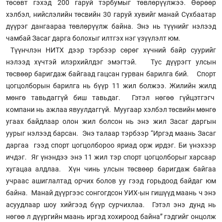
төсөвт гэхэд 200 гаруй тэрбумыг төвлөрүүлжээ. Өөрөөр
хэлбэл, нийслэлийн төсвийн 30 гаруй хувийг манай Сүхбаатар
дүүрэг дангаараа төвлөрүүлж байна. Энэ нь түүнийг нэлээд
чамбай Засаг дарга болохыг илтгэх нэг үзүүлэлт юм.
Түүнчлэн НИТХ дээр тэрбээр сөрөг хүчний байр суурийг
нэлээд хүчтэй илэрхийлдэг эмэгтэй. Тус дүүрэгт улсын
төсвөөр баригдаж байгаад гацсан гурван барилга бий. Спорт
цогцолборын барилга нь бүүр 11 жил болжээ. Жилийн жилд
мөнгө тавьдаггүй биш тавьдаг. Гэтэл нөгөө гүйцэтгэгч
компани нь ажлаа явуулдаггүй. Муугаар хэлбэл төсвийн мөнгө
угаах байдлаар олон жил болсон нь энэ жил Засаг даргын
уурыг нэлээд барсан. Энэ талаар тэрбээр “Иргэд маань Засаг
даргаа гээд спорт цогцолбороо яриад орж ирдэг. Би үнэхээр
ичдэг. Яг үнэндээ энэ 11 жил тэр спорт цогцолборыг харсаар
хугацаа алдлаа. Хүн чинь улсын төсвөөр баригдаж байгаа
учраас ашиглалтад орчих болов уу гээд горьдоод байдаг юм
байна. Манай дүүргээс сонгогдсон УИХ-ын гишүүд маань ч энэ
асуудлаар шоу хийгээд бүүр сурчихлаа. Гэтэл энэ дунд нь
нөгөө л дүүргийн маань иргэд хохироод байна” гэдгийг онцолж