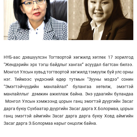
НҮБ-аас дэвшүүлсэн Тогтвортой хөгжилд хөтлөх 17 зорилгод
“Жендэрийн эрх тэгш байдлыг хангах” асуудал багтсан билээ.
Монгол Улсын хувьд тогтвортой хөгжилд тэмүүлж буй улс орны
нэг. Тиймээс үндэсний өдөр тутмын “Зууны мэдээ” сонин
“Эмэгтэйчүүдийн манлайлал” булангаа хөтөлж, эмэгтэй
манлайллыг дэмжин ажиллаж байна. Энэ удаагийн буландаа
Монгол Улсын хэмжээнд цорын ганц эмэгтэй дүүргийн Засаг
дарга буюу Сүхбаатар дүүргийн Засаг дарга Х.Болормаа, цорын
ганц эмэгтэй аймгийн Засаг дарга дарга буюу Ховд аймгийн
Засаг дарга Э.Болормаа нарыг онцолж байна.