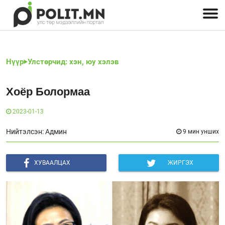
Улстөрчид: хэн, юу хэлэв
Дэлхийн улс төр
Чөлөөт хэвлэл
Залуус-Улс төр
Геополитик
Нийгэм
Нүүр
Улстөрчид: хэн, юу хэлэв
Хоёр Болормаа
2023-01-13
Нийтэлсэн: Админ
9 мин унших
ХУВААЛЦАХ
ЖИРГЭХ