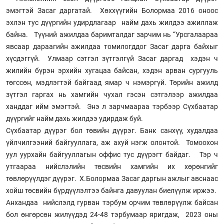
эмэгтэй Засаг даргатай. Хөххүүгийн Болормаа 2016 оноос
эхлэн тус дүүргийн удирдлагаар найм дахь жилдээ ажиллаж
байна. Түүний ажилдаа баримталдаг зарчим нь “Урсгалаараа
явсаар дараагийн ажилдаа томилогддог Засаг дарга байхыг
хүсдэггүй. Улмаар сэтгэл зүтгэлгүй Засаг даргад хэдэн ч
жилийн бүрэн эрхийн хугацаа байсан, хэдэн арван сургууль
төгссөн, мэдлэгтэй байгаад ямар ч нэмэргүй. Төрийн ажилд
зүтгэл гаргах нь хамгийн чухал гэсэн сэтгэлээр ажилдаа
ханддаг ийм эмэгтэй. Энэ л зарчмаараа тэрбээр Сүхбаатар
дүүргийг найм дахь жилдээ удирдаж буй.
Сүхбаатар дүүрэг бол төвийн дүүрэг. Банк санхүү, худалдаа
үйлчилгээний байгууллага, аж ахуй нэгж олонтой. Томоохон
уул уурхайн байгууллагын оффис тус дүүрэгт байдаг. Тэр ч
утгаараа нийслэлийн төсвийн хамгийн их хөрөнгийг
төвлөрүүлдэг дүүрэг. Х.Болормаа Засаг даргын ажлыг авснаас
хойш төсвийн бүрдүүлэлтээ байнга давуулан биелүүлж иржээ.
Анхандаа нийслэлд гурван тэрбум орчим төвлөрүүлж байсан
бол өнгөрсөн жилүүдэд 24-48 тэрбумаар яригдаж, 2023 оны