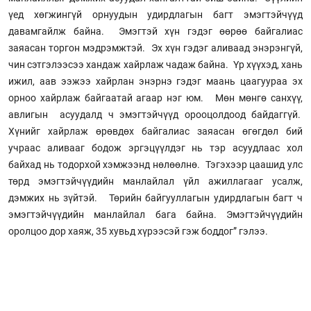
үед хөгжингүй орнуудын удирдлагын багт эмэгтэйчүүд
давамгайлж байна. Эмэгтэй хүн гэдэг өөрөө байгалиас
заяасан торгон мэдрэмжтэй. Эх хүн гэдэг аливаад энэрэнгүй,
чин сэтгэлээсээ хандаж хайрлаж чадаж байна. Үр хүүхэд, хань
ижил, аав ээжээ хайрлан энэрнэ гэдэг маань цаагуураа эх
орноо хайрлаж байгаатай агаар нэг юм. Мөн мөнгө санхүү,
авлигын асуудалд ч эмэгтэйчүүд орооцолдоод байдаггүй.
Хүнийг хайрлаж өрөвдөх байгалиас заяасан өгөгдөл бий
учраас аливааг бодож эргэцүүлдэг нь тэр асуудлаас хол
байхад нь тодорхой хэмжээнд нөлөөлнө. Тэгэхээр цаашид улс
төрд эмэгтэйчүүдийн манлайлал үйл ажиллагааг усалж,
дэмжих нь зүйтэй. Төрийн байгууллагын удирдлагын багт ч
эмэгтэйчүүдийн манлайлал бага байна. Эмэгтэйчүүдийн
оролцоо дор хаяж, 35 хувьд хүрээсэй гэж боддог” гэлээ.