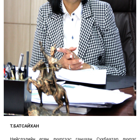
Т.БАТСАЙХАН
Нийслэлийн есөн дүүргээс ганцхан Сүхбаатар дүүрэг