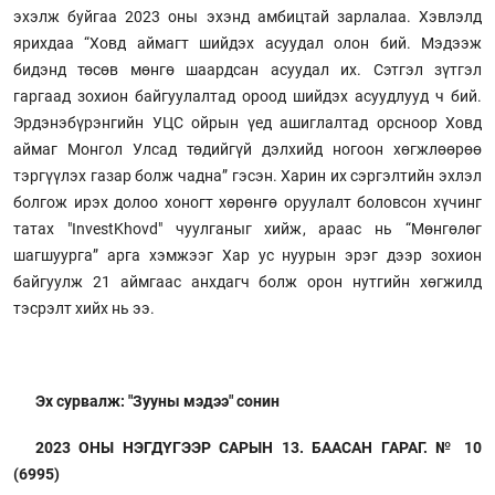
эхэлж буйгаа 2023 оны эхэнд амбицтай зарлалаа. Хэвлэлд
ярихдаа “Ховд аймагт шийдэх асуудал олон бий. Мэдээж
бидэнд төсөв мөнгө шаардсан асуудал их. Сэтгэл зүтгэл
гаргаад зохион байгуулалтад ороод шийдэх асуудлууд ч бий.
Эрдэнэбүрэнгийн УЦС ойрын үед ашиглалтад орсноор Ховд
аймаг Монгол Улсад төдийгүй дэлхийд ногоон хөгжлөөрөө
тэргүүлэх газар болж чадна” гэсэн. Харин их сэргэлтийн эхлэл
болгож ирэх долоо хоногт хөрөнгө оруулалт боловсон хүчинг
татах "InvestKhovd" чуулганыг хийж, араас нь “Мөнгөлөг
шагшуурга” арга хэмжээг Хар ус нуурын эрэг дээр зохион
байгуулж 21 аймгаас анхдагч болж орон нутгийн хөгжилд
тэсрэлт хийх нь ээ.
Эх сурвалж: "Зууны мэдээ" сонин
2023 ОНЫ НЭГДҮГЭЭР САРЫН 13. БААСАН ГАРАГ. № 10
(6995)