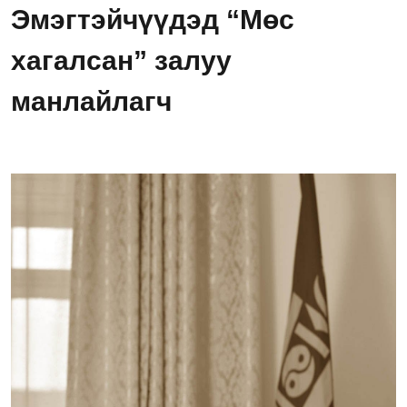
Эмэгтэйчүүдэд “Мөс
хагалсан” залуу
манлайлагч