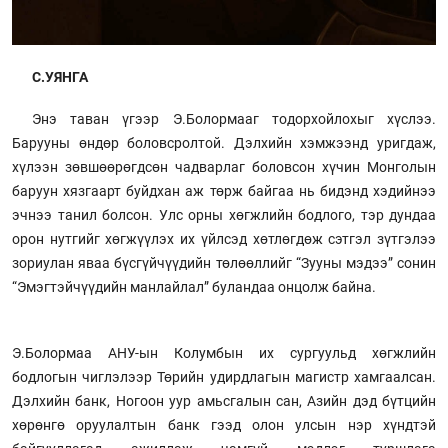
С.УЯНГА
Энэ таван үгээр Э.Болормааг тодорхойлохыг хүслээ.
Барууны өндөр боловсролтой. Дэлхийн хэмжээнд уригдаж,
хүлээн зөвшөөрөгдсөн чадварлаг боловсон хүчин Монголын
баруун хязгаарт буйдхан аж төрж байгаа нь бидэнд хэдийнээ
эчнээ танил болсон. Улс орны хөгжлийн бодлого, тэр дундаа
орон нутгийг хөгжүүлэх их үйлсэд хөтлөгдөж сэтгэл зүтгэлээ
зориулан яваа бүсгүйчүүдийн төлөөллийг “Зууны мэдээ” сонин
“Эмэгтэйчүүдийн манлайлал” буландаа онцолж байна.
Э.Болормаа АНУ-ын Колумбын их сургуульд хөгжлийн
бодлогын чиглэлээр Төрийн удирдлагын магистр хамгаалсан.
Дэлхийн банк, Ногоон уур амьсгалын сан, Азийн дэд бүтцийн
хөрөнгө оруулалтын банк гээд олон улсын нэр хүндтэй