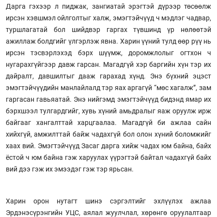
Дарга гэхээр л пиджак, зангиатай эрэгтэй дүрээр төсөөлж
ирсэн хэвшмэл ойлголтыг халж, эмэгтэйчүүд ч мэдлэг чадвар,
туршлагатай бол шийдвэр гаргах түвшинд үр нөлөөтэй
ажиллаж болдгийг үлгэрлэж явна. Харин үүний тулд өөр рүү нь
ирсэн тэсвэрлэхэд бэрх шүүмж, доромжлолыг огтхон ч
нугарахгүйгээр давж гарсан. Магадгүй хэр баргийн хүн тэр их
дайралт, давшилтыг дааж гарахад хүнд. Энэ бүхний эцэст
эмэгтэйчүүдийн манлайлалд тэр яах аргагүй “мөс хагалж”, зам
гаргасан гавьяатай. Энэ нийгэмд эмэгтэйчүүд бидэнд ямар их
бэрхшээл тулгардгийг, хувь хүний амьдралыг яаж оруулж ирж
байгааг хангалттай харцгаалаа. Магадгүй би ажлаа сайн
хийхгүй, амжилттай байж чадахгүй бол олон хүний боломжийг
хаах вий. Эмэгтэйчүүд Засаг дарга хийж чадах юм байна, байх
ёстой ч юм байна гэж харуулах үүрэгтэй байтал чадахгүй байх
вий дээ гэж их эмээдэг гэж тэр ярьсан.
Харин орон нутагт шинэ сэргэлтийг эхлүүлэх ажлаа
Эрдэнэсүрэнгийн УЦС, аялал жуулчлал, хөрөнгө оруулалтаар