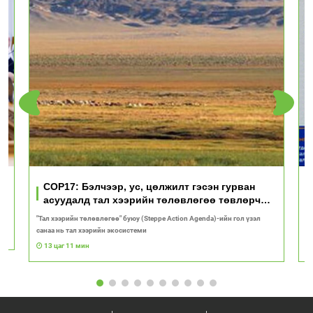
үд
COP17: Бэлчээр, ус, цөлжилт гэсэн гурван
асуудалд тал хээрийн төлөвлөгөө төвлөрч
байна
"Тал хээрийн төлөвлөгөө" буюу (Steppe Action Agenda)-ийн гол үзэл
И
санаа нь тал хээрийн экосистеми
1
13 цаг 11 мин