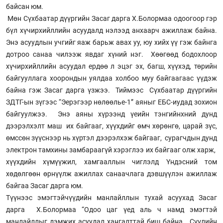
байсан юм.
Мөн Сүхбаатар дүүргийн Засаг дарга Х.Болормаа одоогоор гэр
бүл хүчирхийллийн асуудалд нэлээд анхаарч ажиллаж байна.
Энэ асуудлын учгийг яаж барьж авах уу, юу хийх үү гэж байнга
дотроо санаа чилээж явдаг хүний нэг. Хөөгөөд бодохлоор
хүчирхийллийн асуудал ердөө л эцэг эх, багш, хүүхэд, төрийн
байгууллага хоорондын уялдаа холбоо муу байгаагаас үүдэж
байна гэж Засаг дарга үзжээ. Тиймээс Сүхбаатар дүүргийн
ЗДТГ-ын зүгээс “Эерэгээр нөлөөлье-1” аяныг ЕБС-иудад зохион
байгуулжээ. Энэ аяны хүрээнд үеийн тэнгийнхний дунд
дээрэлхэлт маш их байгааг, хүүхдийг өмч хөрөнгө, царай зүс,
өмссөн зүүснээр нь хүртэл дээрэлхэж байгааг, сурагчдын дунд
электрон тамхины замбараагүй хэрэглээ их байгааг олж харж,
хүүхдийн хүмүүжил, хамгааллын чиглэлд Үндэсний том
хөдөлгөөн өрнүүлж ажиллах санаачлага дэвшүүлэн ажиллаж
байгаа Засаг дарга юм.
Түүнээс эмэгтэйчүүдийн манлайллын тухай асуухад Засаг
дарга Х.Болормаа “Одоо цаг үед аль ч намд эмэгтэй
манлайллыг дэмжих асуудал хангалттай биш байна. Сүүлийн