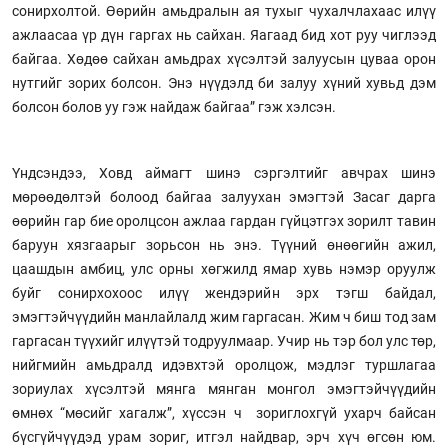
сонирхолтой. Өөрийн амьдралын ая тухыг чухалчлахаас илүү
ажлаасаа үр дүн гаргах нь сайхан. Яагаад бид хот руу чиглээд
байгаа. Хөдөө сайхан амьдрах хүсэлтэй залуусын цуваа орон
нутгийг зорих болсон. Энэ нүүдэлд би залуу хүний хувьд дэм
болсон болов уу гэж найдаж байгаа” гэж хэлсэн.
Үндсэндээ, Ховд аймагт шинэ сэргэлтийг авчрах шинэ
мөрөөдөлтэй болоод байгаа залуухан эмэгтэй Засаг дарга
өөрийн гар бие оролцсон ажлаа гардан гүйцэтгэх зорилт тавин
баруун хязгаарыг зорьсон нь энэ. Түүний өнөөгийн ажил,
цаашдын амбиц, улс орны хөгжилд ямар хувь нэмэр оруулж
буйг сонирхохоос илүү жендэрийн эрх тэгш байдал,
эмэгтэйчүүдийн манлайлалд жим гаргасан. Жим ч биш тод зам
гаргасан түүхийг илүүтэй тодруулмаар. Учир нь тэр бол улс төр,
нийгмийн амьдралд идэвхтэй оролцож, мэдлэг туршлагаа
зориулах хүсэлтэй мянга мянган монгол эмэгтэйчүүдийн
өмнөх “мөсийг хагалж”, хүссэн ч зориглохгүй ухарч байсан
бүсгүйчүүдэд урам зориг, итгэл найдвар, эрч хүч өгсөн юм.