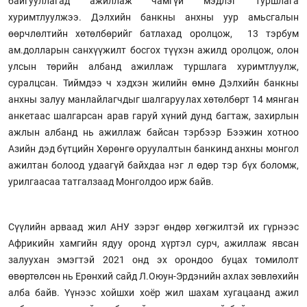
байгууллагад ажиллаж чамгүй мэдлэг туршлага
хуримтлуулжээ. Дэлхийн банкны анхны уур амьсгалын
өөрчлөлтийн хөтөлбөрийг батлахад оролцож, 13 тэрбум
ам.долларын санхүүжилт босгох түүхэн ажилд оролцож, олон
улсын төрийн албанд ажиллаж туршлага хуримтлуулж,
суралцсан. Тиймдээ ч хэдхэн жилийн өмнө Дэлхийн банкны
анхны залуу манлайлагчдыг шалгаруулах хөтөлбөрт 14 мянган
анкетаас шалгарсан арав гаруй хүний дунд багтаж, захирлын
ажлын албанд нь ажиллаж байсан тэрбээр Бээжин хотноо
Азийн дэд бүтцийн Хөрөнгө оруулалтын банкинд анхны монгол
ажилтан болоод удаагүй байхдаа нэг л өдөр тэр бүх боломж,
урилгаасаа татгалзаад Монголдоо ирж байв.
Сүүлийн арваад жил АНУ зэрэг өндөр хөгжилтэй их гүрнээс
Африкийн хамгийн ядуу оронд хүртэл сурч, ажиллаж явсан
залуухан эмэгтэй 2021 онд эх орондоо буцах томилолт
өвөртөлсөн нь Ерөнхий сайд Л.Оюун-Эрдэнийн ахлах зөвлөхийн
алба байв. Үүнээс хойшхи хоёр жил шахам хугацаанд ажил