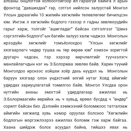
албаны онцлогтой холбоотойгоор ил гарахгүй байнга л арын
фронтод “давшихдаа” гар, сэтгэл нийлсэн залуустай Монгол
Улсын дараагийн 10 жилийн хөгжлийн төлөвлөгөөг бичилцсэн
юм. Ингэж л хөгжлийн бодлого гэхээр л гадны зөвлөхүүдийн
гарыг харж, толгойг “ашигладаг” байсан сэтгэлгээг “Шинэ
сэргэлтийн бодлого”-ын багийн залуус халж чаджээ. Монголын
ирээдүйн хөгжлийг томъёолохдоо “Улсын хөгжлийг
хязгаарлагч чөдөр тушаа нь төр өөрөө юм” хэмээн зоригтой
дуугарч чадсан, тэр хэрээр өөрчлөлтийг түүчээлэгч
манлайлагчдын нэг нь Э.Болормаа зөвлөх байв. Харин түүний
Монголдоо ирснээс хойшхи хоёр дахь нүүдэл нь Монголын
баруун хязгаар олон үндэстний өлгий нутаг Ховд аймгийг
удирдах хариуцлагатай томилгоо байв. Монгол Улсдаа орон
нутгийн анхны эмэгтэй удирдлагаар ажиллах нь
Э.Болормаагийн өөрийнх нь ч хувьд, өрөөл бусдад ч “өндөр”
сорилт байсан биз. Дэлхийн хэмжээний боломжоос татгалзаж
аймгийн хөгжилд хувь нэмэр оруулах болсноо “Хөгжлийн
бодлогын мэргэжлээрээ ажиллах боломж гэж харж байгаа.
Хаана шийдэж болох асуудал байна, тийшээ явах нь