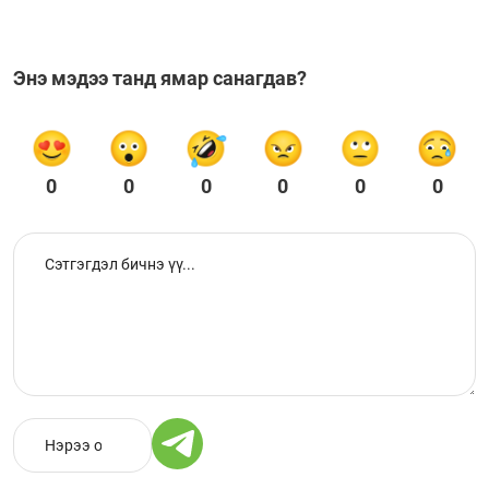
Энэ мэдээ танд ямар санагдав?
0
0
0
0
0
0