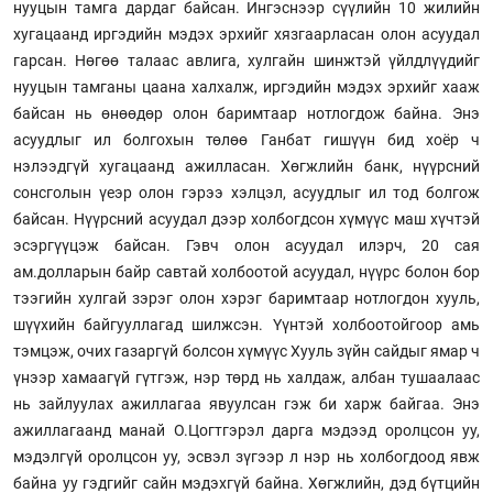
нууцын тамга дардаг байсан. Ингэснээр сүүлийн 10 жилийн
хугацаанд иргэдийн мэдэх эрхийг хязгаарласан олон асуудал
гарсан. Нөгөө талаас авлига, хулгайн шинжтэй үйлдлүүдийг
нууцын тамганы цаана халхалж, иргэдийн мэдэх эрхийг хааж
байсан нь өнөөдөр олон баримтаар нотлогдож байна. Энэ
асуудлыг ил болгохын төлөө Ганбат гишүүн бид хоёр ч
нэлээдгүй хугацаанд ажилласан. Хөгжлийн банк, нүүрсний
сонсголын үеэр олон гэрээ хэлцэл, асуудлыг ил тод болгож
байсан. Нүүрсний асуудал дээр холбогдсон хүмүүс маш хүчтэй
эсэргүүцэж байсан. Гэвч олон асуудал илэрч, 20 сая
ам.долларын байр савтай холбоотой асуудал, нүүрс болон бор
тээгийн хулгай зэрэг олон хэрэг баримтаар нотлогдон хууль,
шүүхийн байгууллагад шилжсэн. Үүнтэй холбоотойгоор амь
тэмцэж, очих газаргүй болсон хүмүүс Хууль зүйн сайдыг ямар ч
үнээр хамаагүй гүтгэж, нэр төрд нь халдаж, албан тушаалаас
нь зайлуулах ажиллагаа явуулсан гэж би харж байгаа. Энэ
ажиллагаанд манай О.Цогтгэрэл дарга мэдээд оролцсон уу,
мэдэлгүй оролцсон уу, эсвэл зүгээр л нэр нь холбогдоод явж
байна уу гэдгийг сайн мэдэхгүй байна. Хөгжлийн, дэд бүтцийн