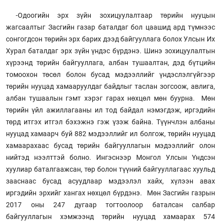
-Одоогийн эрх зүйн зохицуулалтаар төрийн нууцын
жагсаалтыг Засгийн газар баталдаг бол цаашид ард түмнээс
сонгогдсон төрийн эрх барих дээд байгууллага болох Улсын Их
Хурал баталдаг эрх зүйн үндэс бүрдэнэ. Шинэ зохицуулалтын
хүрээнд төрийн байгууллага, албан тушаалтан, дэд бүтцийн
томоохон төсөл болон бусад мэдээллийг үндэслэлгүйгээр
төрийн нууцад хамааруулдаг байдлыг таслан зогсоож, авлига,
албан тушаалын гэмт хэрэг гарах нөхцөл мөн буурна. Мөн
төрийн үйл ажиллагааны ил тод байдал нэмэгдэж, иргэдийн
төрд итгэх итгэл бэхэжнэ гэж үзэж байна. Түүнчлэн албаны
нууцад хамаарч буй 882 мэдээллийг ил болгож, төрийн нууцад
хамаарахаас бусад төрийн байгууллагын мэдээллийг олон
нийтэд нээлттэй болно. Ингэснээр Монгол Улсын Үндсэн
хуулиар баталгаажсан, төр болон түүний байгууллагаас хуульд
зааснаас бусад асуудлаар мэдээлэл хайх, хүлээн авах
иргэдийн эрхийг хангах нөхцөл бүрдэнэ. Мөн Засгийн газрын
2017 оны 247 дугаар тогтоолоор баталсан салбар
байгууллагын хэмжээнд төрийн нууцад хамаарах 574