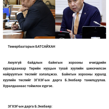
Төмөрбаатарын БАТСАЙХАН
Аюулгүй байдлын байнгын хорооны өчигдрийн
хуралдаанаар Төрийн нууцын тухай хуулийн шинэчилсэн
найруулгын төслийг хэлэлцжээ. Байнгын хорооны хуралд
хуулийн төслийг ЗГХЭГ-ын дарга Б.Энхбаяр танилцуулав.
Хуралдаанаас тоймлон хүргэе.
ЗГХЭГ-ын дарга Б.Энхбаяр: