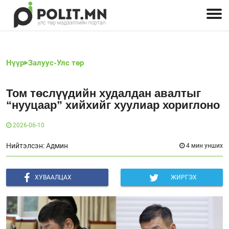
Улстөрчид: хэн, юу хэлэв
Дэлхийн улс төр
Чөлөөт хэвлэл
Залуус-Улс төр
Геополитик
Нийгэм
Нүүр
Залуус-Улс төр
Том төслүүдийн худалдан авалтыг
“нууцаар” хийхийг хуулиар хориглоно
2026-06-10
Нийтэлсэн: Админ
4 мин унших
ХУВААЛЦАХ
ЖИРГЭХ