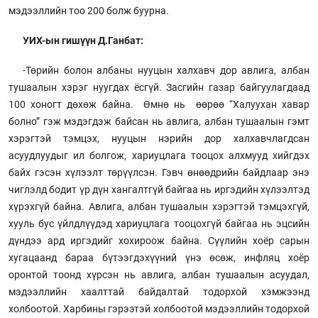
мэдээллийн тоо 200 болж буурна.
УИХ-ын гишүүн Д.Ганбат:
-Төрийн болон албаны нууцын халхавч дор авлига, албан
тушаалын хэрэг нуугдах ёсгүй. Засгийн газар байгуулагдаад
100 хоногт дөхөж байна. Өмнө нь өөрөө “Халуухан хавар
болно” гэж мэдэгдэж байсан нь авлига, албан тушаалын гэмт
хэрэгтэй тэмцэх, нууцын нэрийн дор халхавчлагдсан
асуудлуудыг ил болгож, хариуцлага тооцох алхмууд хийгдэх
байх гэсэн хүлээлт төрүүлсэн. Гэвч өнөөдрийн байдлаар энэ
чиглэлд бодит үр дүн хангалтгүй байгаа нь иргэдийн хүлээлтэд
хүрэхгүй байна. Авлига, албан тушаалын хэрэгтэй тэмцэхгүй,
хууль бус үйлдлүүдэд хариуцлага тооцохгүй байгаа нь эцсийн
дүндээ ард иргэдийг хохироож байна. Сүүлийн хоёр сарын
хугацаанд бараа бүтээгдэхүүний үнэ өсөж, инфляц хоёр
оронтой тоонд хүрсэн нь авлига, албан тушаалын асуудал,
мэдээллийн хаалттай байдалтай тодорхой хэмжээнд
холбоотой. Харбины гэрээтэй холбоотой мэдээллийн тодорхой