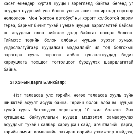
хэсэг өнөөдөр хүртэл нууцын зэрэглэлд байгаа бөгөөд уг
асуудал нүүрсний үнэ болон улсын ашиг сонирхолд сөргөөр
нөлөөлсөн. Мөн “ногоон автобус”-ны хэрэгт холбоотой зарим
гэрээ, баримт бичиг тухайн үедээ нууцын зэрэглэлтэй байсан
нь асуудлыг олон нийтээс далд байлгах нөхцөл болсон.
Тиймээс төрийн болон албаны нууцын хүрээг хумьж,
үндэслэлгүйгээр нууцалсан мэдээллийг ил тод болгохын
зэрэгцээ хууль зөрчсөн албан тушаалтнуудад бодит
хариуцлага тооцдог тогтолцоог бүрдүүлэх шаардлагатай
байна.
ЗГХЭГ-ын дарга Б.Энхбаяр:
-Нэг талаасаа улс төрийн, нөгөө талаасаа хууль зүйн
шинжтэй асуулт асууж байна. Төрийн болон албаны нууцын
тухай хууль батлагдаж хэрэгжээд 10 жил болжээ. Энэ
хугацаанд байгууллагын нууцад мэдээлэл хамааруулах
асуудлыг тухайн салбар хариуцсан сайд, агентлагийн дарга,
төрийн өмчит компанийн захирал өөрийн үзэмжээр шийдэж,