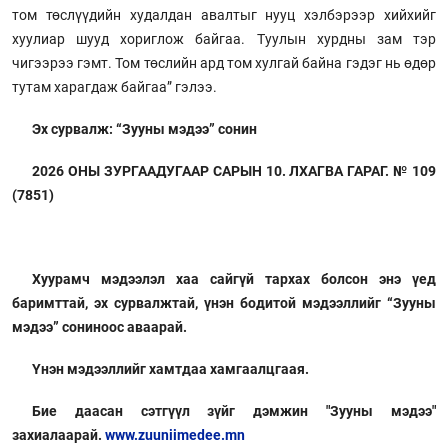
том төслүүдийн худалдан авалтыг нууц хэлбэрээр хийхийг
хуулиар шууд хориглож байгаа. Туулын хурдны зам тэр
чигээрээ гэмт. Том төслийн ард том хулгай байна гэдэг нь өдөр
тутам харагдаж байгаа” гэлээ.
Эх сурвалж: “Зууны мэдээ” сонин
2026 ОНЫ ЗУРГААДУГААР САРЫН 10. ЛХАГВА ГАРАГ. № 109
(7851)
Хуурамч мэдээлэл хаа сайгүй тархах болсон энэ үед
баримттай, эх сурвалжтай, үнэн бодитой мэдээллийг “Зууны
мэдээ” сониноос аваарай.
Үнэн мэдээллийг хамтдаа хамгаалцгаая.
Бие даасан сэтгүүл зүйг дэмжин "Зууны мэдээ"
захиалаарай.
www.zuuniimedee.mn