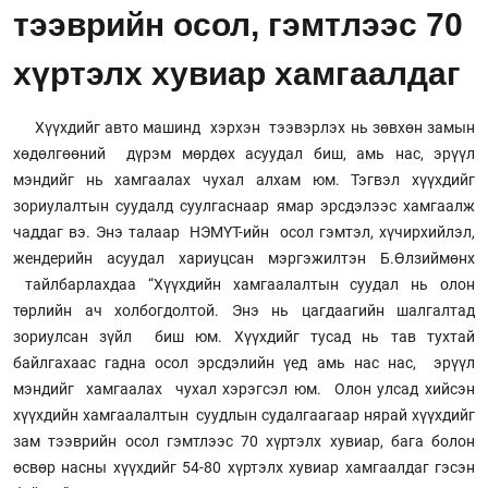
тээврийн осол, гэмтлээс 70
хүртэлх хувиар хамгаалдаг
Хүүхдийг авто машинд хэрхэн тээвэрлэх нь зөвхөн замын
хөдөлгөөний дүрэм мөрдөх асуудал биш, амь нас, эрүүл
мэндийг нь хамгаалах чухал алхам юм. Тэгвэл хүүхдийг
зориулалтын суудалд суулгаснаар ямар эрсдэлээс хамгаалж
чаддаг вэ. Энэ талаар НЭМҮТ-ийн осол гэмтэл, хүчирхийлэл,
жендерийн асуудал хариуцсан мэргэжилтэн Б.Өлзиймөнх
тайлбарлахдаа “Хүүхдийн хамгаалалтын суудал нь олон
төрлийн ач холбогдолтой. Энэ нь цагдаагийн шалгалтад
зориулсан зүйл биш юм. Хүүхдийг тусад нь тав тухтай
байлгахаас гадна осол эрсдэлийн үед амь нас нас, эрүүл
мэндийг хамгаалах чухал хэрэгсэл юм. Олон улсад хийсэн
хүүхдийн хамгаалалтын суудлын судалгаагаар нярай хүүхдийг
зам тээврийн осол гэмтлээс 70 хүртэлх хувиар, бага болон
өсвөр насны хүүхдийг 54-80 хүртэлх хувиар хамгаалдаг гэсэн