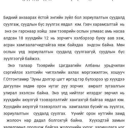
Бидний анзаарах ёстой энгийн зүйл бол зориулалтын суудалд
суулгаж, суудлын бүс зүүлгэх явдал юм. Гэвч харамсалтай нь
энэ он гарснаар хойш зам тээврийн ослын улмаас амь насаа
алдсан 18 хүүхдийн 12 нь зорчигч хэлбэрээр буюу аав ээж,
асран хамгаалагчидтайгаа явж байхдаа эндсэн байна. Мөн
ослын үед зориулалтын суудалд суулгаагүй, суудлын бүс
зүүлгээгүй байжээ.
Энэ талаар Тээврийн Цагдаагийн Албаны урьдчилан
сэргийлэх хэлтсийн чиглэлийн ахлах мэргэжилтэн, хошууч
Г.Отгонтамир “Зуны дэлгэр цагт иргэд гэр бүлээрээ үр хүүхдээ
дагуулан хөдөө орон нутаг руу зорчих амралт зугаалгын
улирал эхэлсэн байна. Энэ үед нийтлэг илэрдэг зөрчил нь
хүүхдийн аюулгүй тээвэрлэлтийг хангахгүй байгаа явдал юм.
Хүүхдийн аюулгүй тээвэрлэлт нь хамгаалах бүсийг нь зүүлгэх,
зориулалтын суудалд суулгах. Үүнийг орон нутгийн замд
жолооч нар дадал болгохгүй байна. Хүүхэдтэй замын
хөдөлгөөнд оролцож байгаа жолоочийн үүрэг, хариуцлага нэг