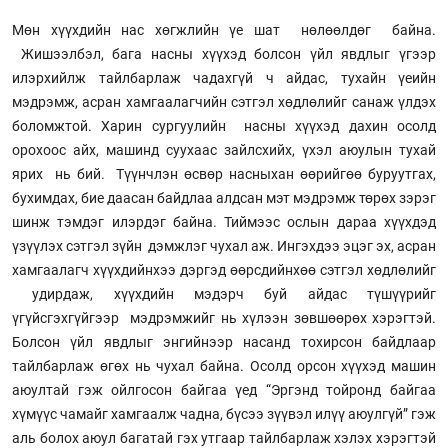
Мөн хүүхдийн нас хөгжлийн үе шат нөлөөлдөг байна.
Жишээлбэл, бага насны хүүхэд болсон үйл явдлыг үгээр
илэрхийлж тайлбарлаж чадахгүй ч айдас, тухайн үеийн
мэдрэмж, асран хамгаалагчийн сэтгэл хөдлөлийг санаж үлдэх
боломжтой. Харин сургуулийн насны хүүхэд дахин осолд
орохоос айх, машинд суухаас зайлсхийх, үхэл аюулын тухай
ярих нь бий. Түүнчлэн өсвөр насныхан өөрийгөө буруутгах,
бухимдах, бие даасан байдлаа алдсан мэт мэдрэмж төрөх зэрэг
шинж тэмдэг илэрдэг байна. Тиймээс ослын дараа хүүхдэд
үзүүлэх сэтгэл зүйн дэмжлэг чухал аж. Ингэхдээ эцэг эх, асран
хамгаалагч хүүхдийнхээ дэргэд өөрсдийнхөө сэтгэл хөдлөлийг
удирдаж, хүүхдийн мэдэрч буй айдас түшүүрийг
үгүйсгэхгүйгээр мэдрэмжийг нь хүлээн зөвшөөрөх хэрэгтэй.
Болсон үйл явдлыг энгийнээр насанд тохирсон байдлаар
тайлбарлаж өгөх нь чухал байна. Осолд орсон хүүхэд машин
аюултай гэж ойлгосон байгаа үед “Эргэнд тойронд байгаа
хүмүүс чамайг хамгаалж чадна, бүсээ зүүвэл илүү аюулгүй” гэж
аль болох аюул багатай гэх утгаар тайлбарлаж хэлэх хэрэгтэй