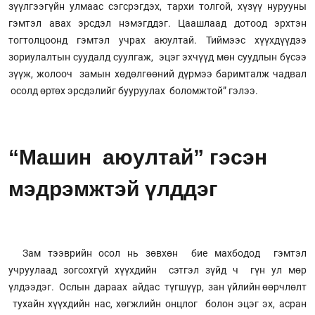
зүүлгээгүйн улмаас сэгсрэгдэх, тархи толгой, хүзүү нурууны
гэмтэл авах эрсдэл нэмэгддэг. Цаашлаад дотоод эрхтэн
тогтолцоонд гэмтэл учрах аюултай. Тиймээс хүүхдүүдээ
зориулалтын суудалд суулгаж, эцэг эхчүүд мөн суудлын бүсээ
зүүж, жолооч замын хөдөлгөөний дүрмээ баримталж чадвал
осолд өртөх эрсдэлийг бууруулах боломжтой” гэлээ.
“Машин аюултай” гэсэн
мэдрэмжтэй үлддэг
Зам тээврийн осол нь зөвхөн бие махбодод гэмтэл
учруулаад зогсохгүй хүүхдийн сэтгэл зүйд ч гүн ул мөр
үлдээдэг. Ослын дараах айдас түгшүүр, зан үйлийн өөрчлөлт
тухайн хүүхдийн нас, хөгжлийн онцлог болон эцэг эх, асран