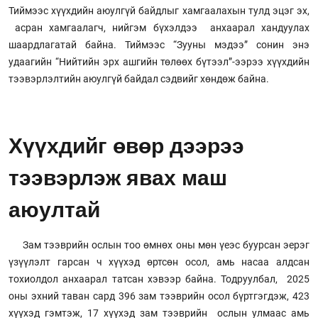
Тиймээс хүүхдийн аюулгүй байдлыг хамгаалахын тулд эцэг эх,
асран хамгаалагч, нийгэм бүхэлдээ анхаарал хандуулах
шаардлагатай байна. Тиймээс “Зууны мэдээ” сонин энэ
удаагийн “Нийтийн эрх ашгийн төлөөх бүтээл”-ээрээ хүүхдийн
тээвэрлэлтийн аюулгүй байдал сэдвийг хөндөж байна.
Хүүхдийг өвөр дээрээ
тээвэрлэж явах маш
аюултай
Зам тээврийн ослын тоо өмнөх оны мөн үеэс буурсан эерэг
үзүүлэлт гарсан ч хүүхэд өртсөн осол, амь насаа алдсан
тохиолдол анхаарал татсан хэвээр байна. Тодруулбал, 2025
оны эхний таван сард 396 зам тээврийн осол бүртгэгдэж, 423
хүүхэд гэмтэж, 17 хүүхэд зам тээврийн ослын улмаас амь