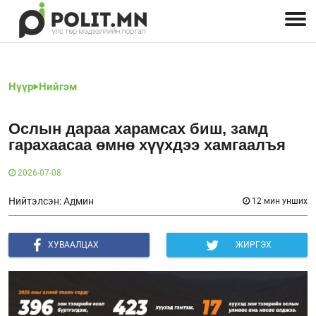
Улстөрчид: хэн, юу хэлэв
Дэлхийн улс төр
Чөлөөт хэвлэл
Залуус-Улс төр
Геополитик
Нийгэм
Нүүр
Нийгэм
Ослын дараа харамсах биш, замд
гарахаасаа өмнө хүүхдээ хамгаалъя
2026-07-08
Нийтэлсэн: Админ
12 мин унших
ХУВААЛЦАХ
ЖИРГЭХ