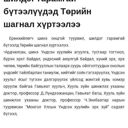
бүтээлүүдэд Төрийн
шагнал хүртээлээ
Ерөнхийлөгч шинэ онцгой туурвил, шилдэг гарамгай
бүтээлд Төрийн шагнал хүртээлээ.
•Ардчилсан, шинэ Үндсэн хуулийн агуулга, тусгаар тогтнол,
бүрэн эрхт байдал, үндэсний аюулгүй байдал, хүний эрх, эрх
чөлөө, төрийн байгууллын талаарх суурь ойлголтуудын онолын
үндсийг тайлбарлан таниулж, нийтийг соён гэгээрүүлэх, Үндсэн
хуульт ёсыг түгээн дэлгэрүүлэх үйлсэд жинтэй хувь нэмэр
оруулж байгаа Гавьяат хуульч, Хууль зүйн шинжлэх ухааны
доктор, профессор Д.Лүндээжанцан, Гавьяат багш, Хууль зүйн
шинжлэх ухааны доктор, профессор Ч.Энхбаатар нарын
туурвисан “Монгол Улсын Үндсэн хуулийн эрх зүй” сэдэвт
бүтээл,