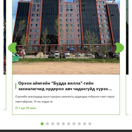
Орхон аймгийн “Будда вилла”-гийн
захиалагчид ордероо авч чадахгүйд хүрэх
вий!
Сүүлийн жилүүдэд орон сууцны захиалга, худалдаа тойрсон гэмт хэрэг
“
хавтгайрсан. Уг нь хэдэн ж
ба
7 цаг 20 мин