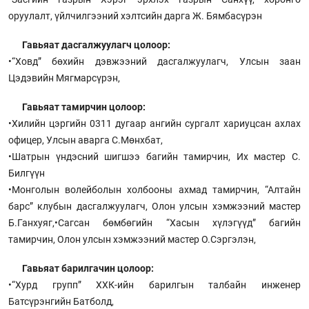
оруулалт, үйлчилгээний хэлтсийн дарга Ж. Бямбасүрэн
Гавьяат дасгалжуулагч цолоор:
•“Ховд” бөхийн дэвжээний дасгалжуулагч, Улсын заан
Цэдэвийн Мягмарсүрэн,
Гавьяат тамирчин цолоор:
•Хилийн цэргийн 0311 дугаар ангийн сургалт хариуцсан ахлах
офицер, Улсын аварга С.Мөнхбат,
•Шатрын үндэсний шигшээ багийн тамирчин, Их мастер С.
Билгүүн
•Монголын волейболын холбооны ахмад тамирчин, “Алтайн
барс” клубын дасгалжуулагч, Олон улсын хэмжээний мастер
Б.Ганхуяг,•Сагсан бөмбөгийн “Хасын хүлэгүүд” багийн
тамирчин, Олон улсын хэмжээний мастер О.Сэргэлэн,
Гавьяат барилгачин цолоор:
•“Хурд групп” ХХК-ийн барилгын талбайн инженер
Батсүрэнгийн Батболд,