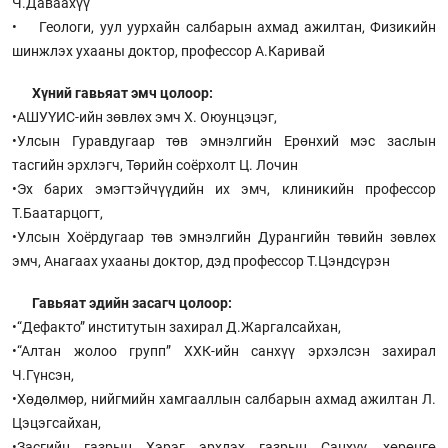
Ч.Даваахүү
• Геологи, уул уурхайн салбарын ахмад ажилтан, Физикийн
шинжлэх ухааны доктор, профессор А.Каривай
Хүний гавьяат эмч цолоор:
•АШУҮИС-ийн зөвлөх эмч Х. Оюунцэцэг,
•Улсын Гуравдугаар төв эмнэлгийн Ерөнхий мэс заслын
тасгийн эрхлэгч, Төрийн соёрхолт Ц. Лочин
•Эх барих эмэгтэйчүүдийн их эмч, клиникийн профессор
Т.Баатарцогт,
•Улсын Хоёрдугаар төв эмнэлгийн Дурангийн төвийн зөвлөх
эмч, Анагаах ухааны доктор, дэд профессор Т.Цэндсүрэн
Гавьяат эдийн засагч цолоор:
•“Дефакто” институтын захирал Д.Жаргалсайхан,
•“Алтан жолоо групп” ХХК-ийн санхүү эрхэлсэн захирал
Ч.Гүнсэн,
•Хөдөлмөр, нийгмийн хамгааллын салбарын ахмад ажилтан Л.
Цэцэгсайхан,
•Засгийн газрын Хэрэг эрхлэх газрын Санхүү, хөрөнгө