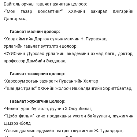
Байгаль орчны гавьяат ажилтан цолоор:
•“Мон газар консалтинг” ХХК-ийн захирал Юнгэрийн
Дэлгэрмаа,
Гавьяат малчин цолоор:
•Ховд аймгийн Дөргөн сумын малчин Н. Пүрэвжав,
Урлагийн гавьяат зүтгэлтэн цолоор:
•СУИС-ийн Дүрслэх урлагийн академийн ахмад багш, доктор,
профессор Дамбийн Энхдаваа,
Гавьяат тээвэрчин цолоор:
•Хархорум хотын захирагч Лувсангийн Халтар
•“Шандас транс” ХХК-ийн жолооч Ишбалдангийн Зоригтбаатар,
Гавьяат жүжигчин цолоор:
•Чөлөөт уран бүтээлч, дуучин Х.Оюунбилэг,
•“Цэбо фильм” кино продакшны үүсгэн байгуулагч, жүжигчин
Ц.Цэрэнболд
•Улсын драмын эрдмийн театрын жүжигчин Ж.Пүрэвдорж,