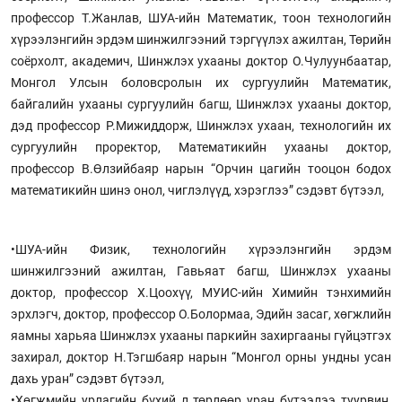
профессор Т.Жанлав, ШУА-ийн Математик, тоон технологийн
хүрээлэнгийн эрдэм шинжилгээний тэргүүлэх ажилтан, Төрийн
соёрхолт, академич, Шинжлэх ухааны доктор О.Чулуунбаатар,
Монгол Улсын боловсролын их сургуулийн Математик,
байгалийн ухааны сургуулийн багш, Шинжлэх ухааны доктор,
дэд профессор Р.Мижиддорж, Шинжлэх ухаан, технологийн их
сургуулийн проректор, Математикийн ухааны доктор,
профессор В.Өлзийбаяр нарын “Орчин цагийн тооцон бодох
математикийн шинэ онол, чиглэлүүд, хэрэглээ” сэдэвт бүтээл,
•ШУА-ийн Физик, технологийн хүрээлэнгийн эрдэм
шинжилгээний ажилтан, Гавьяат багш, Шинжлэх ухааны
доктор, профессор Х.Цоохүү, МУИС-ийн Химийн тэнхимийн
эрхлэгч, доктор, профессор О.Болормаа, Эдийн засаг, хөгжлийн
яамны харьяа Шинжлэх ухааны паркийн захиргааны гүйцэтгэх
захирал, доктор Н.Тэгшбаяр нарын “Монгол орны ундны усан
дахь уран” сэдэвт бүтээл,
•Хөгжмийн урлагийн бүхий л төрлөөр уран бүтээлээ туурвин,