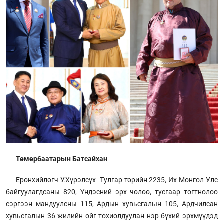
Төмөрбаатарын Батсайхан
Ерөнхийлөгч У.Хүрэлсүх Тулгар төрийн 2235, Их Монгол Улс
байгуулагдсаны 820, Үндэсний эрх чөлөө, тусгаар тогтнолоо
сэргээн мандуулсны 115, Ардын хувьсгалын 105, Ардчилсан
хувьсгалын 36 жилийн ойг тохиолдуулан нэр бүхий эрхмүүдэд