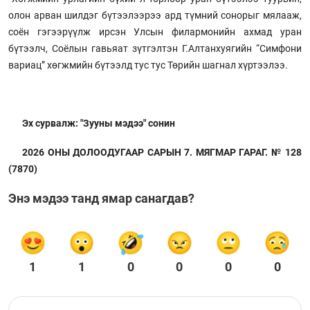
олон арван шилдэг бүтээлээрээ ард түмний сонорыг мялааж,
соён гэгээрүүлж ирсэн Улсын филармонийн ахмад уран
бүтээлч, Соёлын гавьяат зүтгэлтэн Г.Алтанхуягийн “Симфони
вариац” хөгжмийн бүтээлд тус тус Төрийн шагнал хүртээлээ.
Эх сурвалж: "Зууны мэдээ" сонин
2026 ОНЫ ДОЛООДУГААР САРЫН 7. МЯГМАР ГАРАГ. № 128
(7870)
Энэ мэдээ танд ямар санагдав?
1
1
0
0
0
0