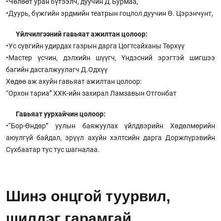
•Чөлөөт уран бүтээлч, дуучин Д.Бурмаа,
•Дуурь, бүжгийн эрдмийн театрын гоцлол дуучин Ө. Цэрэнчунт,
Үйлчилгээний гавьяат ажилтан цолоор:
•Ус сувгийн удирдах газрын дарга Цогтсайханы Төрхүү
•Мастер үсчин, дэлхийн шүүгч, Үндэсний эрэгтэй шигшээ
багийн дасгалжуулагч Д.Одхүү
Хөдөө аж ахуйн гавьяат ажилтан цолоор:
“Орхон тариа” ХХК-ийн захирал Ламзавын Отгонбат
Гавьяат уурхайчин цолоор:
•“Бор-Өндөр” уулын баяжуулах үйлдвэрийн Хөдөлмөрийн
аюулгүй байдал, эрүүл ахуйн хэлтсийн дарга Доржпүрэвийн
Сүхбаатар тус тус шагналаа.
Шинэ онцгой туурвил,
шилдэг гарамгай