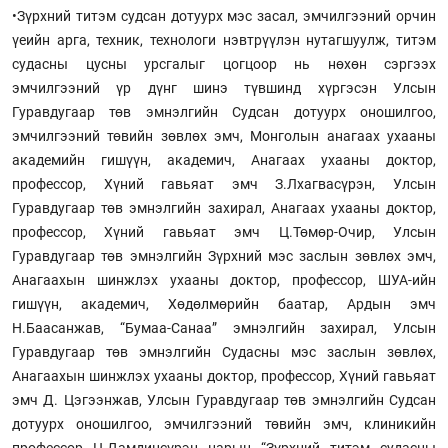
•Зүрхний титэм судсан дотуурх мэс засал, эмчилгээний орчин
үеийн арга, техник, технологи нэвтрүүлэн нутагшуулж, титэм
судасны цусны урсгалыг цогцоор нь нөхөн сэргээх
эмчилгээний үр дүнг шинэ түвшинд хүргэсэн Улсын
Гуравдугаар төв эмнэлгийн Судсан дотуурх оношилгоо,
эмчилгээний төвийн зөвлөх эмч, Монголын анагаах ухааны
академийн гишүүн, академич, Анагаах ухааны доктор,
профессор, Хүний гавьяат эмч З.Лхагвасүрэн, Улсын
Гуравдугаар төв эмнэлгийн захирал, Анагаах ухааны доктор,
профессор, Хүний гавьяат эмч Ц.Төмөр-Очир, Улсын
Гуравдугаар төв эмнэлгийн Зүрхний мэс заслын зөвлөх эмч,
Анагаахын шинжлэх ухааны доктор, профессор, ШУА-ийн
гишүүн, академич, Хөдөлмөрийн баатар, Ардын эмч
Н.Баасанжав, “Бумаа-Санаа” эмнэлгийн захирал, Улсын
Гуравдугаар төв эмнэлгийн Судасны мэс заслын зөвлөх,
Анагаахын шинжлэх ухааны доктор, профессор, Хүний гавьяат
эмч Д. Цэгээнжав, Улсын Гуравдугаар төв эмнэлгийн Судсан
дотуурх оношилгоо, эмчилгээний төвийн эмч, клиникийн
профессор Ц.Дамдинсүрэн нарын “Зүрхний титэм судасны