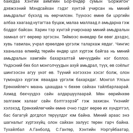
байхдаа Хэнтий аймгийн Бор-Өндөр сумын “Боржигон”
дэвжээний Мэндсайхан гэдэг хүнтэй учирсан нь миний
амьдралыг бүхэлд нь өөрчилсөн. Түүнээс өмнө би цэргийн
албаа хаагаад нутагтаа буцаж, малаа маллаад л амьдарна гэж
боддог байсан. Харин тэр хүнтэй учирснаар миний амьдралын
замнал огт өөрөөр эргэсэн. Тиймээс өнөөдөр би өвөг дээдэс,
хувь тавилан, учрал ерөөлдөө үргэлж талархаж явдаг. Чингис
хааныхаа өлмийд төрийн өндөр цол хүртэж байгаа нь миний
амьдралын хамгийн бахархалтай мөчүүдийн нэг боллоо.
Үндэсний бөх бол монголчуудын ахуй амьдрал, түүх, өв соёлыг
шингээсэн агуу үнэт өв. Түүний нэгээхэн хэсэг болж, олон
түмэндээ хүргэж яваадаа үргэлж бахархдаг. Монгол Улсын
Ерөнхийлөгч маань цаашдаа ч бөхөө сайхан тайлбарлаарай.
Ахмад бөхчүүдээ сайн алдаршуулаарай. Мөн өөрийнхөө
залгамж халааг сайн бэлтгээрэй” гэж захисан. Үнэнийг
хэлэхэд, Ерөнхийлөгчийн өмнө очно гэдэг өөрөө их хүндэтгэл,
бас багагүй догдлол төрүүлдэг юм байна. Миний араас энэ
шагналыг хүртэхүйц олон сайхан залуус төрөн гарч байна.
Тухайлбал А.Ганболд, С.Гантөр, Хэнтийн Нэргүйбаатар,