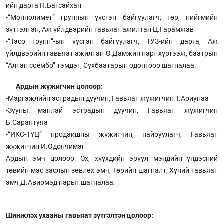
ийн дарга П.Батсайхан
-“Монполимет” группын үүсгэн байгуулагч, төр, нийгмийн
зүтгэлтэн, Аж үйлдвэрийн гавьяат ажилтан Ц.Гарамжав
-“Тэсо групп”-ын үүсгэн байгуулагч, ТУЗ-ийн дарга, Аж
үйлдвэрийн гавьяат ажилтан О.Дамжин нарт хүртээж, баатрын
“Алтан соёмбо” тэмдэг, Сүхбаатарын одонгоор шагналаа.
Ардын жүжигчин цолоор:
-Мэргэжлийн эстрадын дуучин, Гавьяат жүжигчин Т.Ариунаа
-Зууны манлай эстрадын дуучин, Гавьяат жүжигчин
Б.Сарантуяа
-“ИКС-ТҮЦ” продакшны жүжигчин, найруулагч, Гавьяат
жүжигчин И.Одончимэг
Ардын эмч цолоор: Эх, хүүхдийн эрүүл мэндийн үндэсний
төвийн мэс заслын зөвлөх эмч, Төрийн шагналт, Хүний гавьяат
эмч Д.Авирмэд нарыг шагналаа.
Шинжлэх ухааны гавьяат зүтгэлтэн цолоор: