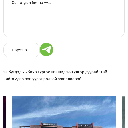
за бүгдэд нь баяр хүргэе цаашид зөв үлгэр дуурайлтай
нийгэмдээ зөв үүрэг ролтой ажиллаарай