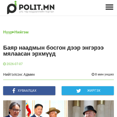
Улстөрчид: хэн, юу хэлэв
Дэлхийн улс төр
Чөлөөт хэвлэл
Залуус-Улс төр
Геополитик
Нийгэм
Нүүр
Нийгэм
Баяр наадмын босгон дээр энгэрээ
мялаасан эрхмүүд
2026-07-07
Нийтэлсэн: Админ
8 мин унших
ХУВААЛЦАХ
ЖИРГЭХ