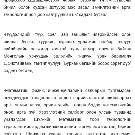
бичил болон судсан дотуурх мэс засал эмчилгээний арга,
технологийг цогцоор нэвтрүүлсэн нь” сэдэвт бүтээл,
•Нүүдэлчдийн түүх, соёл, зан заншлыг илэрхийлсэн олон
шилдэг бүтээл туурвин, дүрслэх урлагийн салбар, чулуун
сийлбэрийн хөгжилд жинтэй хувь нэмэр оруулж байгаа
Монголын урчуудын эвлэлийн гишүүн, уран барималч
Ц.Энхтайваны гантиг чулуун “Бурхан багшийн босоо сэрэг дүр”
сэдэвт бүтээл,
•Математик, физик, инженерчлэлийн салбарын тулгамдсан
асуудлуудыг тооцооллын өндөр нарийвчлалтай шийдвэрлэх
арга замыг нээж, орчин үеийн тооцон бодох математикийн
онол, арга зүй, хэрэглээний салбарт олон улсын түвшинд
үнэлэгдсэн ШУА-ийн Математик, тоон технологийн
хүрээлэнгийн эрдэм шинжилгээний тэргүүлэх ажилтан, Төрийн
соёрхолт, Шинжлэх ухааны гавьяат зүтгэлтэн, академич,