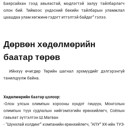
Баярсайхан гээд авьяастай, мэдлэгтэй залуу тайлбарлагч
олон бий. Тиймээс үндэсний бөхийн тайлбарын уламжлал
цаашдаа улам хөгжинө гэдэгт итгэлтэй байдаг” гэлээ.
Дөрвөн хөдөлмөрийн
баатар төрөв
Ийнхүү өчигдөр Төрийн шагнал эрхмүүдийг дэлгэрэнгүй
танилцуулж байна.
Хөдөлмөрийн баатар цолоор:
-Олон улсын олимпын хорооны хүндэт гишүүн, Монголын
олимпын түүх судлалын нийгэмлэгийн ерөнхийлөгч, Соёлын
гавьяат зүтгэлтэн Ш.Магван
- “Шунхлай холдинг” компанийн ерөнхийлөгч, “АПУ” ХК-ийн ТУЗ-