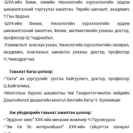
-ШУА-ийн Хими, химийн технологийн хүрээлэнгийн эрдэм
шинжилгээний тэргүүлэх ажилтан, Төрийн шагналт, академич
Т.Ган-Эрдэнэ
-ШУА-ийн Физик, технологийн хүрээлэнгийн эрдэм
шинжилгээний ажилтан, Физик, математикийн ухааны доктор,
профессор Ш.Чадраабал,
-Уламжлалт анагаах ухаан, технологийн хүрээлэнгийн захирал,
академич, Анагаахын шинжлэх ухааны доктор, профессор
Ч.Чимэдрагчаа
Гавьяат багш цолоор:
•“Сити” их сургуулийг үүсгэн байгуулагч, доктор, профессор
Ц.Байгалмаа,
•Монголын бурхан шашинтны төв Гандантэгчинлэн хийдийн
Дашчойнпэл дацангийн монгол бичгийн багш Ч. Буянхишиг
Аж үйлдвэрийн гавьяат ажилтан цолоор:
•“Эрдэнэт хивс” ХХК-ийн механик инженер Ч.Пүрэвсүрэн
•“Эм Си Эс интернэйшнл” ХХК-ийн гүйцэтгэх захирал