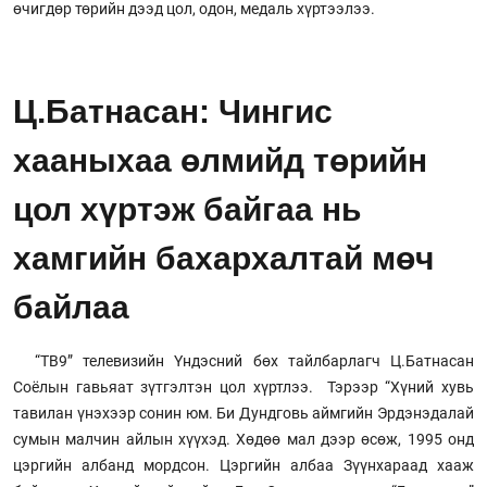
өчигдөр төрийн дээд цол, одон, медаль хүртээлээ.
Ц.Батнасан: Чингис
хааныхаа өлмийд төрийн
цол хүртэж байгаа нь
хамгийн бахархалтай мөч
байлаа
“ТВ9” телевизийн Үндэсний бөх тайлбарлагч Ц.Батнасан
Соёлын гавьяат зүтгэлтэн цол хүртлээ. Тэрээр “Хүний хувь
тавилан үнэхээр сонин юм. Би Дундговь аймгийн Эрдэнэдалай
сумын малчин айлын хүүхэд. Хөдөө мал дээр өсөж, 1995 онд
цэргийн албанд мордсон. Цэргийн албаа Зүүнхараад хааж