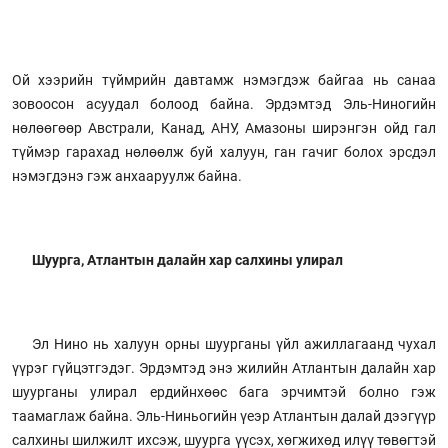
Ой хээрийн түймрийн давтамж нэмэгдэж байгаа нь санаа
зовоосон асуудал болоод байна. Эрдэмтэд Эль-Ниногийн
нөлөөгөөр Австрали, Канад, АНУ, Амазоны ширэнгэн ойд гал
түймэр гарахад нөлөөлж буй халуун, ган гачиг болох эрсдэл
нэмэгдэнэ гэж анхааруулж байна.
Шуурга, Атлантын далайн хар салхины улирал
Эл Нино нь халуун орны шуурганы үйл ажиллагаанд чухал
үүрэг гүйцэтгэдэг. Эрдэмтэд энэ жилийн Атлантын далайн хар
шуурганы улирал ердийнхөөс бага эрчимтэй болно гэж
таамаглаж байна. Эль-Ниньогийн үеэр Атлантын далай дээгүүр
салхины шилжилт ихсэж, шуурга үүсэх, хөгжихөд илүү төвөгтэй