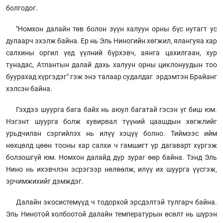
болгодог.
"Номхон далайн төв болон зүүн халуун орны бүс нутагт ус
дулаарч эхэлж байна. Ер нь Эль Ниногийн хөгжил, ялангуяа хар
салхины оргил үед үүлний бүрхэвч, аянга цахилгаан, хур
тунадас, Атлантын далай дахь халуун орны циклонуудын тоо
буурахад хүргэдэг" гэж энэ талаар судалдаг эрдэмтэн Брайанг
хэлсэн байна.
Гэхдээ шуурга бага байх нь аюул багатай гэсэн үг биш юм.
Нэгэнт шуурга болж хувирвал түүний цаашдын хөгжлийг
урьдчилан сэргийлэх нь илүү хэцүү болно. Тиймээс ийм
нөхцөлд цөөн тооны хар салхи ч гамшигт үр дагаварт хүргэж
болзошгүй юм. Номхон далайд дүр зураг өөр байна. Тэнд Эль
Нино нь ихэвчлэн эсрэгээр нөлөөлж, илүү их шуурга үүсгэж,
эрчимжихийг дэмждэг.
Далайн экосистемүүд ч тодорхой эрсдэлтэй тулгарч байна.
Эль Нинотой холбоотой далайн температурын өсөлт нь шүрэн