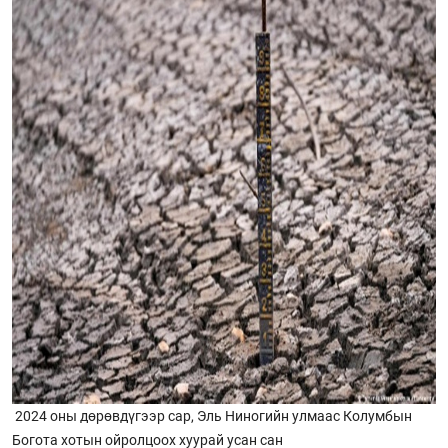
2024 оны дөрөвдүгээр сар, Эль Ниногийн улмаас Колумбын
Богота хотын ойролцоох хуурай усан сан