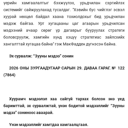
үерийн хамгаалалтыг бэхжүүлэх, урьдчилан сэргийлэх
системийг сайжруулахад тусалдаг. "Хэвийн бус чийглэг эсвэл
хуурай нөхцөл байдал хаана тохиолдохыг бид урьдчилан
мэдэж байгаа. Урт хугацааны цаг агаарын урьдчилсан
мэдээний ачаар сөрөг үр дагаврыг бууруулах стратеги
боловсруулж, хамгийн хүнд хэцүү стратегиас зайлсхийх
хангалттай хугацаа байна" гэж МакФадден дүгнэсэн байна.
Эх сурвалж: “Зууны мэдээ” сонин
2026 ОНЫ ЗУРГААДУГААР САРЫН 29. ДАВАА ГАРАГ. № 122
(7864)
Хуурамч мэдээлэл хаа сайгүй тархах болсон энэ үед
баримттай, эх сурвалжтай, үнэн бодитой мэдээллийг “Зууны
мэдээ” сониноос аваарай.
Үнэн мэдээллийг хамтдаа хамгаалцгаая.