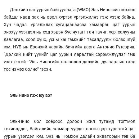
Дэлхийн цаг уурын байгууллага (WMO) Эль Ниногийн нөхцөл
байдал наад зах нь өвөл хүртэл үргэлжилнэ гэж үзэж байна.
Хүч чадал, үргэлжлэх хугацаанаасаа хамааран цаг уурын
энэхүү үзэгдэл нь хэд хэдэн бүс нутагт ган гачиг, үер, халууны
давлагаа, хоол хүнс, усны хангамжийг тасалдуулж болзошгүй
юм. НҮБ-ын Ерөнхий нарийн бичгийн дарга Антонио Гутерриш
“Дэлхий нийт үүнийг цаг уурын яаралтай сэрэмжлүүлэг гэж
үзэх ёстой. "Эль Ниногийн нөлөөлөл дэлхийн дулаарлын галд
тос нэмэх болно" гэсэн.
Эль Нино гэж юу вэ?
Эль-Нино бол хоёроос долоон жил тутамд тогтмол
тохиолддог, байгалийн жамаар үүсдэг өргөн цар хүрээтэй цаг
уурын үзэгдэл юм. Энэ нь Номхон далайн экваторын төв ба