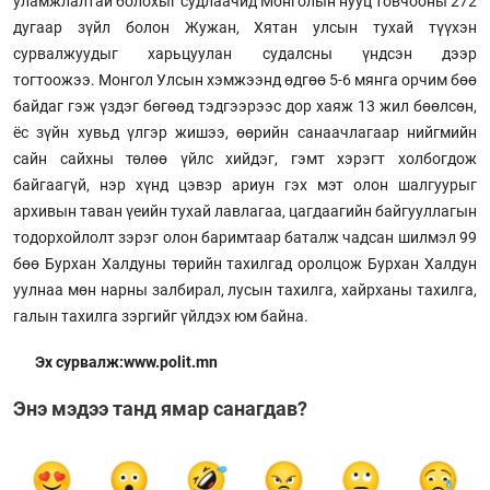
уламжлалтай болохыг судлаачид Монголын нууц товчооны 272
дугаар зүйл болон Жужан, Хятан улсын тухай түүхэн
сурвалжуудыг харьцуулан судалсны үндсэн дээр
тогтоожээ. Монгол Улсын хэмжээнд өдгөө 5-6 мянга орчим бөө
байдаг гэж үздэг бөгөөд тэдгээрээс дор хаяж 13 жил бөөлсөн,
ёс зүйн хувьд үлгэр жишээ, өөрийн санаачлагаар нийгмийн
сайн сайхны төлөө үйлс хийдэг, гэмт хэрэгт холбогдож
байгаагүй, нэр хүнд цэвэр ариун гэх мэт олон шалгуурыг
архивын таван үеийн тухай лавлагаа, цагдаагийн байгууллагын
тодорхойлолт зэрэг олон баримтаар баталж чадсан шилмэл 99
бөө Бурхан Халдуны төрийн тахилгад оролцож Бурхан Халдун
уулнаа мөн нарны залбирал, лусын тахилга, хайрханы тахилга,
галын тахилга зэргийг үйлдэх юм байна.
Эх сурвалж:www.polit.mn
Энэ мэдээ танд ямар санагдав?