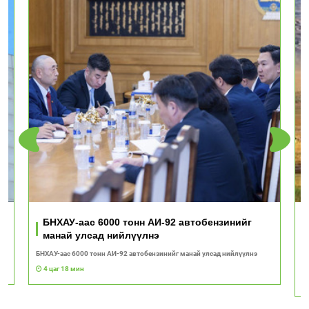
ь
БНХАУ-аас 6000 тонн АИ-92 автобензинийг
манай улсад нийлүүлнэ
БНХАУ-аас 6000 тонн АИ-92 автобензинийг манай улсад нийлүүлнэ
"Т
с
4 цаг 18 мин