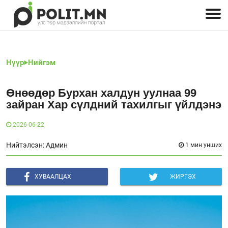
Улстөрчид: хэн, юу хэлэв
Дэлхийн улс төр
Чөлөөт хэвлэл
Залуус-Улс төр
Геополитик
Нийгэм
Нүүр
Нийгэм
Өнөөдөр Бурхан халдун уулнаа 99
зайран Хар сүлдний тахилгыг үйлдэнэ
2026-06-22
Нийтэлсэн: Админ
1 мин унших
ХУВААЛЦАХ
ЖИРГЭХ