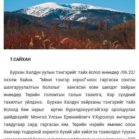
Т.САЙХАН
Бурхан Халдун уулын тэнгэрийг тайх ёслол өнөөдөр /06.22/
эхэлж байна. “Мөнх тэнгэр хороо”-ноос гаргасан сонгон
шалгаруулалтын болзлыг хангасан есөн шилдэг зайран
өнөөдөр Төрийн голомтын галын тахилга, Хар сүлдний
тахилгыг үйлдэнэ. Бурхан Халдун хайрханы тэнгэрийг тайх
ёслолд бөө нарыг өргөн бүрэлдэхүүнтэйгээр оролцуулах
шийдвэрийг Монгол Улсын Ерөнхийлөгч У.Хүрэлсүх өнгөрсөн
тавдугаар сард гаргасан юм. Төрийн нэрийн өмнөөс олон
бөөгөөр тодорхой зорилго бүхий үйл хийлгэх тохиолдол түүхэн