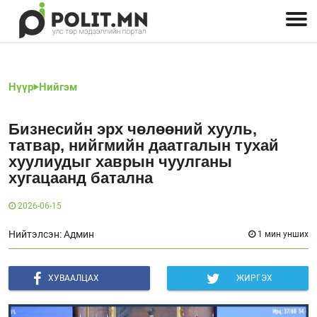
Улстөрчид: хэн, юу хэлэв
Дэлхийн улс төр
Чөлөөт хэвлэл
Залуус-Улс төр
Геополитик
Нийгэм
Нүүр
Нийгэм
Бизнесийн эрх чөлөөний хууль,
татвар, нийгмийн даатгалын тухай
хуулиудыг хаврын чуулганы
хугацаанд батална
2026-06-15
Нийтэлсэн: Админ
1 мин унших
ХУВААЛЦАХ
ЖИРГЭХ