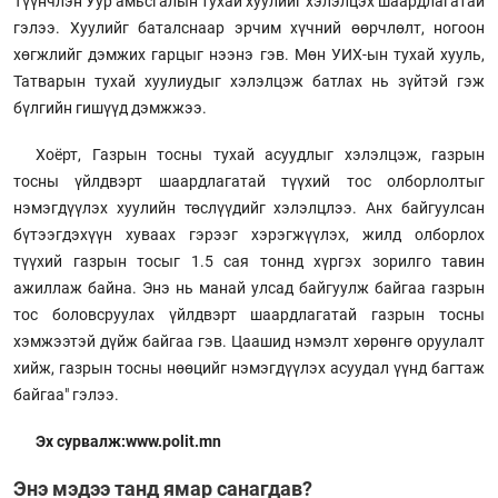
Түүнчлэн Уур амьсгалын тухай хуулийг хэлэлцэх шаардлагатай
гэлээ. Хуулийг баталснаар эрчим хүчний өөрчлөлт, ногоон
хөгжлийг дэмжих гарцыг нээнэ гэв. Мөн УИХ-ын тухай хууль,
Татварын тухай хуулиудыг хэлэлцэж батлах нь зүйтэй гэж
бүлгийн гишүүд дэмжжээ.
Хоёрт, Газрын тосны тухай асуудлыг хэлэлцэж, газрын
тосны үйлдвэрт шаардлагатай түүхий тос олборлолтыг
нэмэгдүүлэх хуулийн төслүүдийг хэлэлцлээ. Анх байгуулсан
бүтээгдэхүүн хуваах гэрээг хэрэгжүүлэх, жилд олборлох
түүхий газрын тосыг 1.5 сая тоннд хүргэх зорилго тавин
ажиллаж байна. Энэ нь манай улсад байгуулж байгаа газрын
тос боловсруулах үйлдвэрт шаардлагатай газрын тосны
хэмжээтэй дүйж байгаа гэв. Цаашид нэмэлт хөрөнгө оруулалт
хийж, газрын тосны нөөцийг нэмэгдүүлэх асуудал үүнд багтаж
байгаа" гэлээ.
Эх сурвалж:www.polit.mn
Энэ мэдээ танд ямар санагдав?