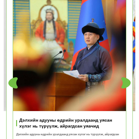
Дэлхийн адууны өдрийн уралдаанд уясан
хүлэг нь түрүүлж, айрагдсан уяачид
Дэлхийн адууны өдрийн уралдаанд уясан хүлэг нь түрүүлж, айрагдсан
М