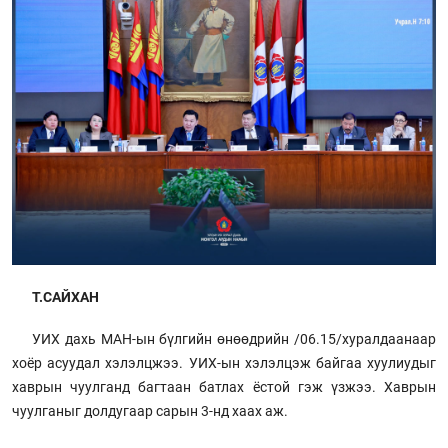
Т.САЙХАН
УИХ дахь МАН-ын бүлгийн өнөөдрийн /06.15/хуралдаанаар
хоёр асуудал хэлэлцжээ. УИХ-ын хэлэлцэж байгаа хуулиудыг
хаврын чуулганд багтаан батлах ёстой гэж үзжээ. Хаврын
чуулганыг долдугаар сарын 3-нд хаах аж.