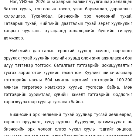
Нэг, УИХ-ын 2026 оны хаврын ээлжит чуулганаар хэлэлцэн
батлах хууль, тогтоолын төсөл, үзэл баримтлал, дарааллыг
хэлэлцлээ. Тухайлбал, Бизнесийн эрх чөлөөний тухай,
Татварын тухай, Нийгмийн даатгалын тухай зэрэг хуулиудыг
хаврын чуулганы хугацаанд хэлэлцэхийг бүлгийн гишүүд
дэмжжээ.
Нийгмийн даатгалын ерөнхий хуульд нэмэлт, өөрчлөлт
оруулах тухай хуулийн төслийн хувьд олон жил ажилласан бол
илүү тэтгэвэр тогтоох, баталгаат тэтгэврийн зохицуулалтыг
тусгах зорилготой хуулийн төсөл юм. Хуулийг шинэчилснээр
тэтгэврийн насны 504 мянган иргэний тэтгэврийг 100-300
мянган төгрөгөөр нэмэхээр хуульд тусгасан байна. Мөн
тэтгэврийн хуримтлал, хувийн нэмэлт тэтгэврийн бодлогыг
хэрэгжүүлэхээр хуульд тусгасан байна.
Бизнесийн эрх чөлөөний тухай хуулиар тусгай зөвшөөрөл,
хөрөнгө оруулалт, хүнд суртлыг бууруулж, цахимжуулах нь
бизнесийн эрх чөлөөг олгох чухал хууль гэдгийг онцлов.