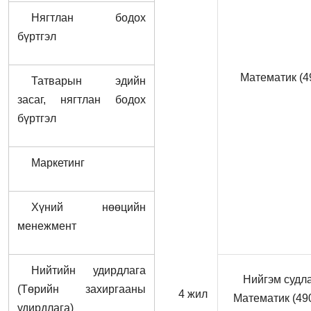
Нягтлан бодох
бүртгэл
Математик (4
Татварын эдийн
засаг, нягтлан бодох
бүртгэл
Маркетинг
Хүний нөөцийн
менежмент
Нийтийн удирдлага
Нийгэм судла
(Төрийн захиргааны
4 жил
Математик (49
удирдлага)