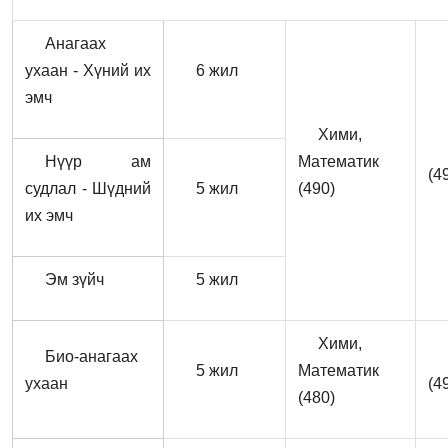
Анагаах
ухаан - Хүний их
6 жил
эмч
Хими,
Нүүр ам
Математик
(4
судлал - Шүдний
5 жил
(490)
их эмч
Эм зүйч
5 жил
Хими,
Био-анагаах
5 жил
Математик
ухаан
(4
(480)