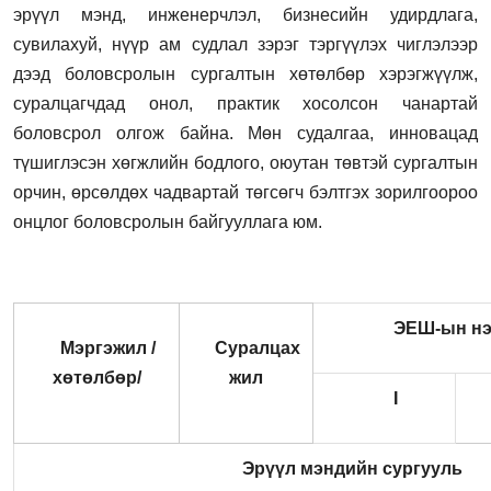
эрүүл мэнд, инженерчлэл, бизнесийн удирдлага,
сувилахуй, нүүр ам судлал зэрэг тэргүүлэх чиглэлээр
дээд боловсролын сургалтын хөтөлбөр хэрэгжүүлж,
суралцагчдад онол, практик хосолсон чанартай
боловсрол олгож байна. Мөн судалгаа, инновацад
түшиглэсэн хөгжлийн бодлого, оюутан төвтэй сургалтын
орчин, өрсөлдөх чадвартай төгсөгч бэлтгэх зорилгоороо
онцлог боловсролын байгууллага юм.
ЭЕШ-ын нэ
Мэргэжил /
Суралцах
хөтөлбөр/
жил
I
Эрүүл мэндийн сургууль