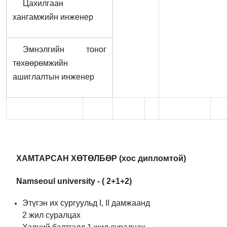
Цахилгаан
хангамжийн инженер
Эмнэлгийн тоног
төхөөрөмжийн
ашиглалтын инженер
Х
АМТАРСАН ХӨТӨЛБӨР
(
хос дипломтой
)
N
amseoul university - ( 2+1+2)
Этүгэн их сургуульд I, II дамжаанд
2 жил суралцах