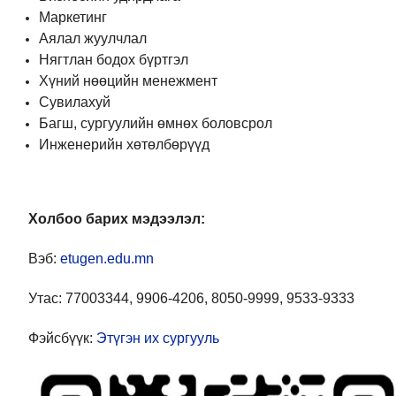
Маркетинг
Аялал жуулчлал
Нягтлан бодох бүртгэл
Хүний нөөцийн менежмент
Сувилахуй
Багш, сургуулийн өмнөх боловсрол
Инженерийн хөтөлбөрүүд
Холбоо барих мэдээлэл:
Вэб:
etugen.edu.mn
Утас: 77003344, 9906-4206, 8050-9999, 9533-9333
Фэйсбүүк:
Этүгэн их сургууль