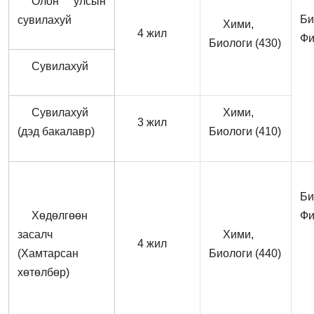
Олон улсын
Би
сувилахуй
Хими,
4 жил
Фи
Биологи (430)
Сувилахуй
Сувилахуй
Хими,
3 жил
(дэд бакалавр)
Биологи (410)
Би
Хөдөлгөөн
Фи
засалч
Хими,
4 жил
(Хамтарсан
Биологи (440)
хөтөлбөр)