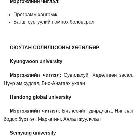
Мэргэжлийн чиглэл:
Программ хангамж
Багш, сургуулийн өмнөх боловсрол
О
ЮУТАН СОЛИЛЦООНЫ ХӨТӨЛБӨР
Kyungwoon university
Мэргэжлийн чиглэл:
Сувилахуй, Хөдөлгөөн засал,
Нүүр ам судлал, Био-Анагаах ухаан
Handong global university
Мэргэжлийн чиглэл:
Бизнесийн удирдлага, Нягтлан
бодох бүртгэл, Маркетинг, Аялал жуулчлал
Semyang university