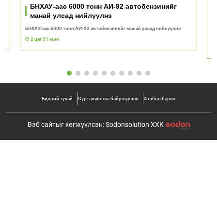
ь
БНХАУ-аас 6000 тонн АИ-92 автобензинийг
манай улсад нийлүүлнэ
БНХАУ-аас 6000 тонн АИ-92 автобензинийг манай улсад нийлүүлнэ
"Т
с
2 цаг 31 мин
Бидний тухай
Сурталчилгаа байршуулах
Холбоо барих
Вэб сайтыг хөгжүүлсэн: Sodonsolution ХХК