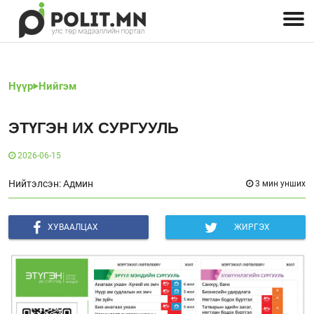
Улстөрчид: хэн, юу хэлэв
Дэлхийн улс төр
Чөлөөт хэвлэл
Залуус-Улс төр
Геополитик
Нийгэм
Нүүр
Нийгэм
ЭТҮГЭН ИХ СУРГУУЛЬ
2026-06-15
Нийтэлсэн: Админ
3 мин унших
ХУВААЛЦАХ
ЖИРГЭХ