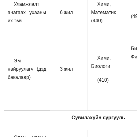
Уламжлалт
Хими,
анагаах ухааны
6 жил
Математик
(4
их эмч
(440)
Би
Фи
Хими,
Эм
Биологи
найруулагч (дэд
3 жил
бакалавр)
(410)
Сувилахуйн сургууль