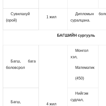
Сувилахуй
Дипломын боло
1 жил
(орой)
суралцана.
БАГШИЙН сургууль
Монгол
хэл,
Багш, бага
боловсрол
Математик
(450)
Нийгэм
судлал,
Багш,
4 жил