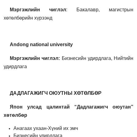
Мэргэжлийн чиглэл
: Бакалавр, магистрын
хөтөлбөрийн хүрээнд
Andong national university
Мэргэжлийн чиглэл:
Бизнесийн удирдлага, Нийтийн
удирдлага
ДАДЛАГАЖИГЧ ОЮУТНЫ ХӨТӨЛБӨР
Япон улсад цалинтай “Дадлагажигч оюутан”
хөтөлбөр
Анагаах ухаан-Хүний их эмч
Бизнесийн удирдлага