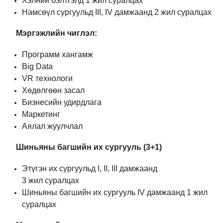
Хэлний бэлтгэлд 1 жил суралцах
Намсөүл сургуульд III, IV дамжаанд 2 жил суралцах
Мэргэжлийн чиглэл:
Программ хангамж
Big Data
VR технологи
Хөдөлгөөн засал
Бизнесийн удирдлага
Маркетинг
Аялал жуулчлал
Ш
иньяны багшийн их сургууль (3+1)
Этүгэн их сургуульд I, II, III дамжаанд
3 жил суралцах
Шиньяны багшийн их сургууль IV дамжаанд 1 жил
суралцах