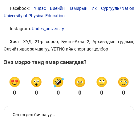
Facebook:
Үндэс Биеийн Тамирын Их Сургууль/Nation
University of Physical Education
Instagram:
Undes_university
Хаяг:
ХУД, 21-р хороо, Буянт-Ухаа 2, Архивчдын гудамж,
Өлзийт явах зам дагуу, ҮБТИС-ийн спорт цогцолбор
Энэ мэдээ танд ямар санагдав?
0
0
0
0
0
0