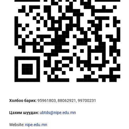
Холбоо барих:
95961803, 88062921, 99700231
Цахим шуудан:
ubtds@nipe.edu.mn
Website:
nipe.edu.mn