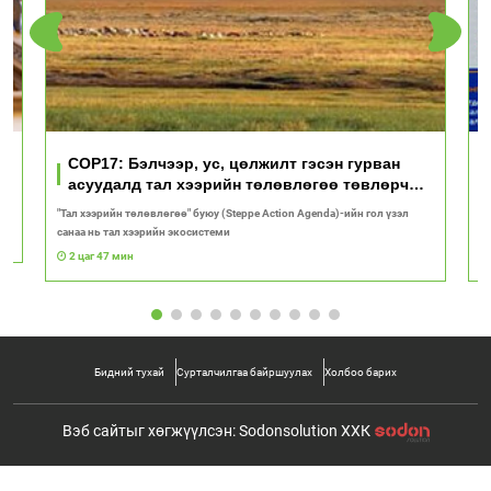
үд
COP17: Бэлчээр, ус, цөлжилт гэсэн гурван
асуудалд тал хээрийн төлөвлөгөө төвлөрч
байна
"Тал хээрийн төлөвлөгөө" буюу (Steppe Action Agenda)-ийн гол үзэл
И
санаа нь тал хээрийн экосистеми
1
2 цаг 47 мин
Бидний тухай
Сурталчилгаа байршуулах
Холбоо барих
Вэб сайтыг хөгжүүлсэн: Sodonsolution ХХК