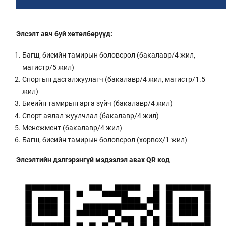
Элсэлт авч буй хөтөлбөрүүд:
Багш, биеийн тамирын боловсрол (бакалавр/4 жил,
магистр/5 жил)
Спортын дасгалжуулагч (бакалавр/4 жил, магистр/1.5
жил)
Биеийн тамирын арга зүйч (бакалавр/4 жил)
Спорт аялал жуулчлал (бакалавр/4 жил)
Менежмент (бакалавр/4 жил)
Багш, биеийн тамирын боловсрол (хөрвөх/1 жил)
Элсэлтийн дэлгэрэнгүй мэдээлэл авах QR код