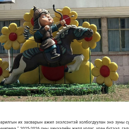
арилгын их засварын ажил эхэлсэнтэй холбогдуулан энэ зуны с
ирмаа “ 2025-2026 оны хичээлийн жилд урлаг, уран бүтээл, гада