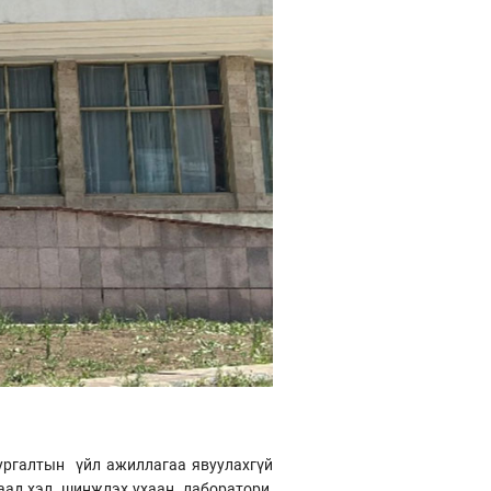
ургалтын үйл ажиллагаа явуулахгүй
ад хэл, шинжлэх ухаан, лаборатори,