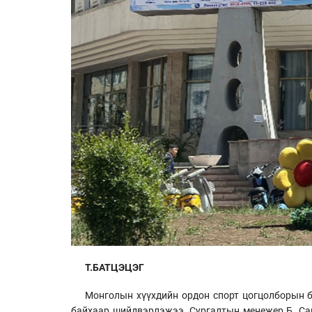
Т.БАТЦЭЦЭГ
Монголын хүүхдийн ордон спорт цогцолборын б
байхаар шийдвэрлэжээ. Сургалтын менежер Б. Санч