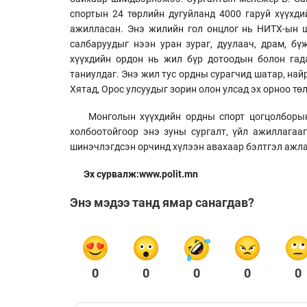
спортын 24 төрлийн дугуйланд 4000 гаруй хүүхди
ажилласан. Энэ жилийн гол онцлог нь НИТХ-ын ш
салбаруудыг нээн уран зураг, дуулаач, драм, бү
хүүхдийн ордон нь жил бүр дотоодын болон гад
таниулдаг. Энэ жил тус ордны сурагчид шатар, най
Хятад, Орос улсуудыг зорин олон улсад эх орноо тө
Монголын хүүхдийн ордны спорт цогцолборын
холбоотойгоор энэ зуны сургалт, үйл ажиллагааг
шинэчлэгдсэн орчинд хүлээн авахаар бэлтгэл ажла
Эх сурвалж:www.polit.mn
Энэ мэдээ танд ямар санагдав?
0
0
0
0
0