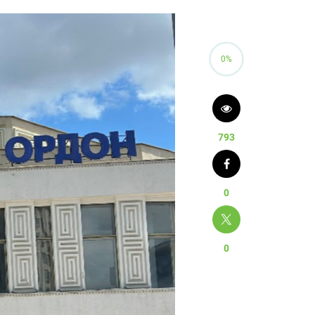
0%
793
0
0