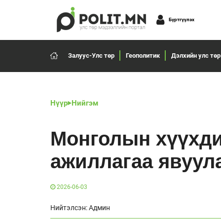
Бүртгүүлэх
Залуус-Улс төр
Геополитик
Дэлхийн улс төр
Нүүр
Нийгэм
Монголын хүүхди
ажиллагаа явуул
2026-06-03
Нийтэлсэн: Админ