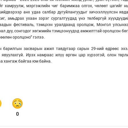
йг хамруулж, мэргэжлийн чиг баримжаа олгох, чөлөөт цагийг н
ийдвэрээр анх удаа салбар дугуйлангуудыг хичээллүүлсэн явда
жиг, амьдрах ухаан зэрэг сургалтуудад үнэ төлбөргүй хүүхдүү
аадын фестиваль, тэмцээн уралдаанд оролцож, Монгол улсынха
рал дуу, сонгодог хөгжмийн тэмцээнүүдэд амжилттай оролцсон бөгө
лөөлөн оролцоно” гэлээ.
 барилгын засварын ажил тавдугаар сарын 29-ний өдрөөс эхэл
 явуулахгүй. Ирэх намраас илүү өргөн цар хүрээтэй, олон төрл
а хангаж байгаа юм байна.
0