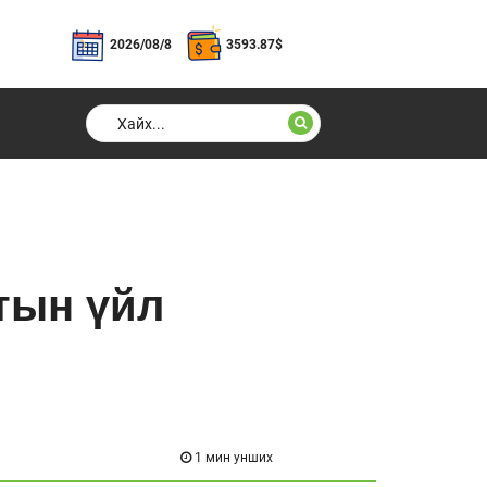
2026/08/8
3593.87
$
тын үйл
1 мин унших