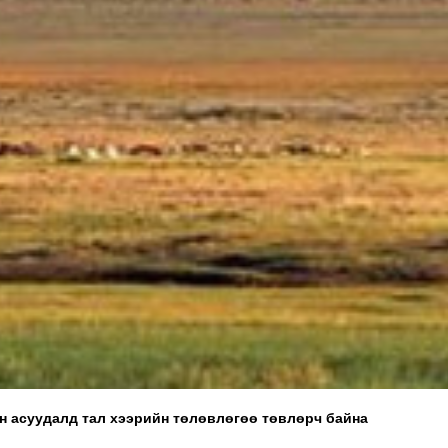
ан асуудалд тал хээрийн төлөвлөгөө төвлөрч байна