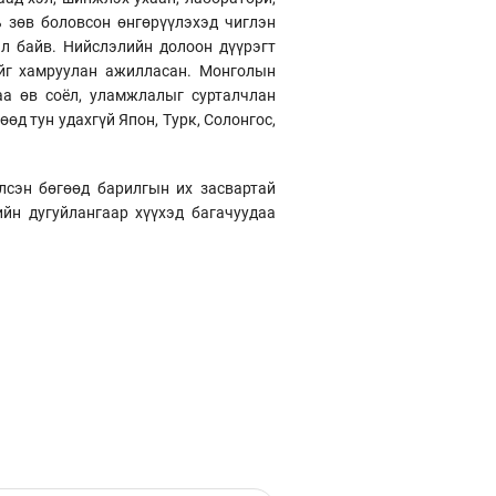
ь зөв боловсон өнгөрүүлэхэд чиглэн
л байв. Нийслэлийн долоон дүүрэгт
дийг хамруулан ажилласан. Монголын
а өв соёл, уламжлалыг сурталчлан
өд тун удахгүй Япон, Турк, Солонгос,
сэн бөгөөд барилгын их засвартай
ийн дугуйлангаар хүүхэд багачуудаа