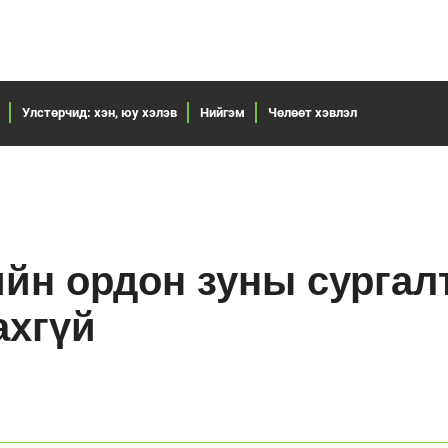
Улстөрчид: хэн, юу хэлэв
Нийгэм
Чөлөөт хэвлэл
йн ордон зуны сургал
ахгүй