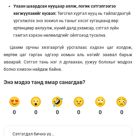
Ухаан шаардсан нууцаар аялж, логик сэтгэлгээгээ
хөгжүүлэхийг хүсвэл:
Төгсгөл хүртэл нууц нь тайлагдахгүй
үргэлжлэх энэ зохиол нь таныг хэсэг хугацаанд өөр
ертөнцөөр аялуулж, хүний далд ухамсар, сэтгэл зүйн
гэмтэл хэрхэн нөлөөлдгийг ойлгоход тусална.
Цахим орчны хязгааргүй урсгалаас хэдхэн цаг холдож,
өөртөө цаг гарган эдгээр номын аль нэгийг заавал барьж
аваарай. Сэтгэл тань нэг л дулаахан, уужуу болохыг мэдрэх
болно хэмээн найдаж байна.
Энэ мэдээ танд ямар санагдав?
0
0
0
0
0
0