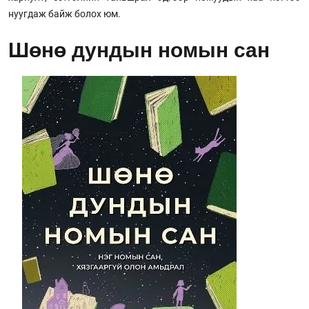
нуугдаж байж болох юм.
Шөнө дундын номын сан