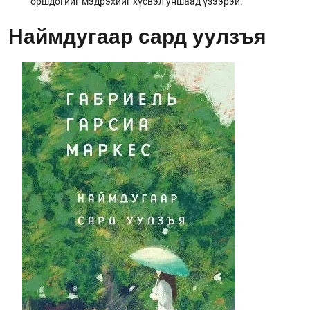
оршдогийг мэдрэхийг хүсвэл уншаад үзээрэй.
Наймдугаар сард уулзъя