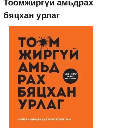
Тоомжиргүй амьдрах
бяцхан урлаг