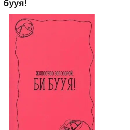
бууя!