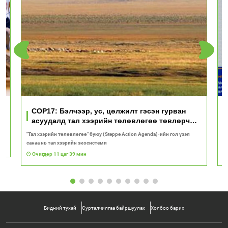
үд
COP17: Бэлчээр, ус, цөлжилт гэсэн гурван
асуудалд тал хээрийн төлөвлөгөө төвлөрч
байна
"Тал хээрийн төлөвлөгөө" буюу (Steppe Action Agenda)-ийн гол үзэл
И
санаа нь тал хээрийн экосистеми
1
Өчигдөр 11 цаг 39 мин
Бидний тухай
Сурталчилгаа байршуулах
Холбоо барих