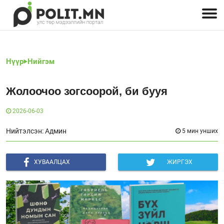
Улстөрчид: хэн, юу хэлэв
Дэлхийн улс төр
Чөлөөт хэвлэл
Залуус-Улс төр
Геополитик
Нийгэм
Нүүр
Нийгэм
Жолоочоо зогсоорой, би бууя
2026-06-03
Нийтэлсэн: Админ
5 мин унших
ХУВААЛЦАХ
ЖИРГЭХ