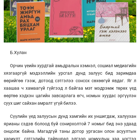
Б.Хулан
Орчин үеийн хурдтай амьдралын хэмнэл, сошиал медиагийн
хязгааргүй мэдээллийн урсгал дунд залуус бид заримдаа
өөрийгөө гээж, дотоод сэтгэлээ сонсох сөхөөгүй явдаг. Яг л
хаашаа ч хамаагүй гүйгээд л байгаа мэт мэдрэмж төрөх үед
өөртөө хэдхэн цагийн завсарлага өгч, номын хуудас эргүүлэн
суух шиг сайхан амралт үгүй билээ.
Сүүлийн үед залуусын дунд хамгийн их уншигдаж, халуухан
ярианы сэдэв болоод буй сонирхолтой 7 номыг бид энэ удаад
онцолж байна. Магадгүй таны дотор ургасан олон асуултын
хариулт, сэтгэлийн тайвшрал эдгээр номуудын хаа нэгтээ