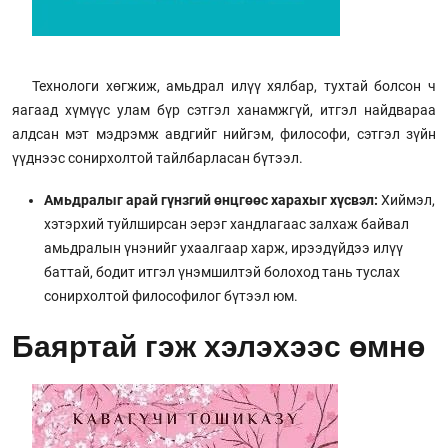
Технологи хөгжиж, амьдрал илүү хялбар, тухтай болсон ч
яагаад хүмүүс улам бүр сэтгэл ханамжгүй, итгэл найдвараа
алдсан мэт мэдрэмж авдгийг нийгэм, философи, сэтгэл зүйн
үүднээс сонирхолтой тайлбарласан бүтээл.
Амьдралыг арай гүнзгий өнцгөөс харахыг хүсвэл:
Хиймэл,
хэтэрхий туйлширсан эерэг хандлагаас залхаж байвал
амьдралын үнэнийг ухаалгаар харж, ирээдүйдээ илүү
баттай, бодит итгэл үнэмшилтэй болоход тань туслах
сонирхолтой философилог бүтээл юм.
Баяртай гэж хэлэхээс өмнө