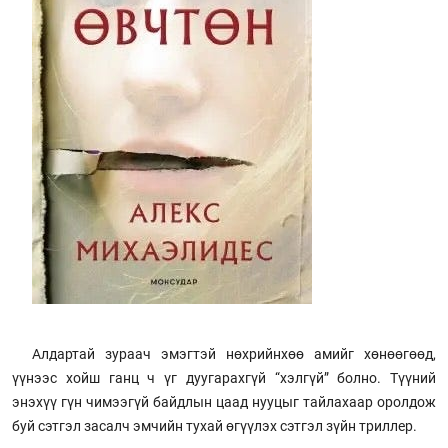
Алдартай зураач эмэгтэй нөхрийнхөө амийг хөнөөгөөд,
үүнээс хойш ганц ч үг дуугарахгүй “хэлгүй” болно. Түүний
энэхүү гүн чимээгүй байдлын цаад нууцыг тайлахаар оролдож
буй сэтгэл засалч эмчийн тухай өгүүлэх сэтгэл зүйн триллер.