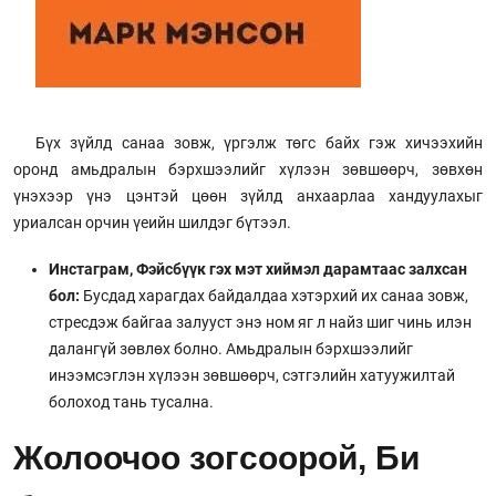
Бүх зүйлд санаа зовж, үргэлж төгс байх гэж хичээхийн
оронд амьдралын бэрхшээлийг хүлээн зөвшөөрч, зөвхөн
үнэхээр үнэ цэнтэй цөөн зүйлд анхаарлаа хандуулахыг
уриалсан орчин үеийн шилдэг бүтээл.
Инстаграм, Фэйсбүүк гэх мэт хиймэл дарамтаас залхсан
бол:
Бусдад харагдах байдалдаа хэтэрхий их санаа зовж,
стресдэж байгаа залууст энэ ном яг л найз шиг чинь илэн
далангүй зөвлөх болно. Амьдралын бэрхшээлийг
инээмсэглэн хүлээн зөвшөөрч, сэтгэлийн хатуужилтай
болоход тань тусална.
Жолоочоо зогсоорой, Би