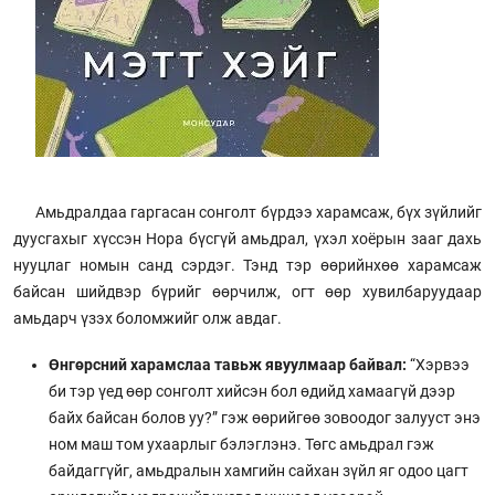
Амьдралдаа гаргасан сонголт бүрдээ харамсаж, бүх зүйлийг
дуусгахыг хүссэн Нора бүсгүй амьдрал, үхэл хоёрын зааг дахь
нууцлаг номын санд сэрдэг. Тэнд тэр өөрийнхөө харамсаж
байсан шийдвэр бүрийг өөрчилж, огт өөр хувилбаруудаар
амьдарч үзэх боломжийг олж авдаг.
Өнгөрсний харамслаа тавьж явуулмаар байвал:
“Хэрвээ
би тэр үед өөр сонголт хийсэн бол өдийд хамаагүй дээр
байх байсан болов уу?” гэж өөрийгөө зовоодог залууст энэ
ном маш том ухаарлыг бэлэглэнэ. Төгс амьдрал гэж
байдаггүйг, амьдралын хамгийн сайхан зүйл яг одоо цагт