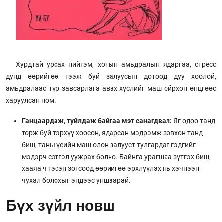
Хурдтай урсах нийгэм, хотын амьдралын ядаргаа, стресс
дунд өөрийгөө гээж буй залуусын дотоод дуу хоолой,
амьдралаас түр завсарлага авах хүслийг маш ойрхон өнцгөөс
харуулсан ном.
Ганцаардаж, туйлдаж байгаа мэт санагдвал:
Яг одоо танд
төрж буй тэрхүү хоосон, ядарсан мэдрэмж зөвхөн танд
биш, таны үеийн маш олон залууст тулгардаг гэдгийг
мэдэрч сэтгэл уужрах болно. Байнга урагшаа зүтгэх биш,
хааяа ч гэсэн зогсоод өөрийгөө эрхлүүлэх нь хэчнээн
чухал болохыг эндээс уншаарай.
Бүх зүйл новш