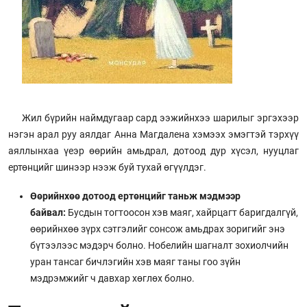
Жил бүрийн наймдугаар сард ээжийнхээ шарилыг эргэхээр
нэгэн арал руу аялдаг Анна Магдалена хэмээх эмэгтэй тэрхүү
аяллынхаа үеэр өөрийн амьдрал, дотоод дур хүсэл, нууцлаг
ертөнцийг шинээр нээж буй тухай өгүүлдэг.
Өөрийнхөө дотоод ертөнцийг таньж мэдмээр
байвал:
Бусдын тогтоосон хэв маяг, хайрцагт баригдалгүй,
өөрийнхөө зүрх сэтгэлийг сонсож амьдрах зоригийг энэ
бүтээлээс мэдэрч болно. Нобелийн шагналт зохиолчийн
уран тансаг бичлэгийн хэв маяг таны гоо зүйн
мэдрэмжийг ч давхар хөглөх болно.