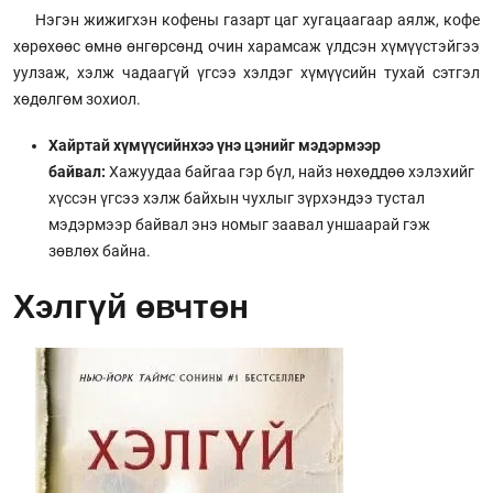
Нэгэн жижигхэн кофены газарт цаг хугацаагаар аялж, кофе
хөрөхөөс өмнө өнгөрсөнд очин харамсаж үлдсэн хүмүүстэйгээ
уулзаж, хэлж чадаагүй үгсээ хэлдэг хүмүүсийн тухай сэтгэл
хөдөлгөм зохиол.
Хайртай хүмүүсийнхээ үнэ цэнийг мэдэрмээр
байвал:
Хажуудаа байгаа гэр бүл, найз нөхөддөө хэлэхийг
хүссэн үгсээ хэлж байхын чухлыг зүрхэндээ тустал
мэдэрмээр байвал энэ номыг заавал уншаарай гэж
зөвлөх байна.
Хэлгүй өвчтөн