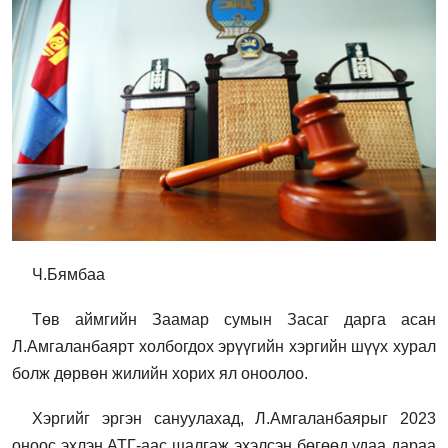
Ч.Бямбаа
Төв аймгийн Заамар сумын Засаг дарга асан
Л.Амгаланбаярт холбогдох эрүүгийн хэргийн шүүх хурал
болж дөрвөн жилийн хорих ял оноолоо.
Хэргийг эргэн сануулахад, Л.Амгаланбаярыг 2023
оноос эхлэн АТГ-аас шалгаж эхэлсэн бөгөөд удаа дараа