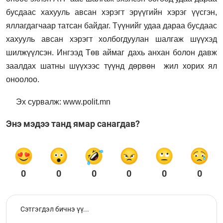
бусдаас хахууль авсан хэрэгт эрүүгийн хэрэг үүсгэн,
яллагдагчаар татсан байдаг.
Түүнийг удаа дараа бусдаас
хахууль авсан хэрэгт холбогдуулан шалгаж шүүхэд
шилжүүлсэн. Ингээд Төв аймаг дахь анхан болон давж
заалдах шатны шүүхээс түүнд дөрвөн жил хорих ял
оноолоо.
Эх сурвалж: www.polit.mn
Энэ мэдээ танд ямар санагдав?
0
0
0
0
0
0