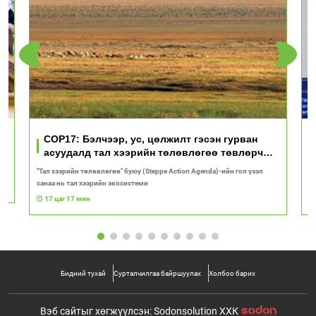
үд
COP17: Бэлчээр, ус, цөлжилт гэсэн гурван
асуудалд тал хээрийн төлөвлөгөө төвлөрч
байна
"Тал хээрийн төлөвлөгөө" буюу (Steppe Action Agenda)-ийн гол үзэл
И
санаа нь тал хээрийн экосистеми
1
17 цаг 17 мин
Бидний тухай
Сурталчилгаа байршуулах
Холбоо барих
Вэб сайтыг хөгжүүлсэн: Sodonsolution ХХК