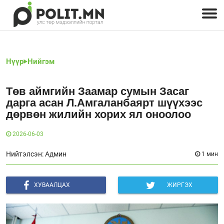
Улстөрчид: хэн, юу хэлэв
Дэлхийн улс төр
Чөлөөт хэвлэл
Залуус-Улс төр
Геополитик
Нийгэм
Нүүр
Нийгэм
Төв аймгийн Заамар сумын Засаг
дарга асан Л.Амгаланбаярт шүүхээс
дөрвөн жилийн хорих ял оноолоо
2026-06-03
Нийтэлсэн: Админ
1 мин
ХУВААЛЦАХ
ЖИРГЭХ