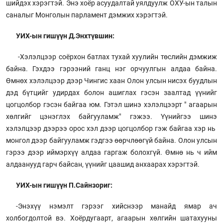
шийдэх хэрэгтэй. Энэ хоёр асуудалтай уялдуулж ОХУ-ын талын
саналыг Монголын парламент дэмжих хэрэгтэй.
УИХ-ын гишүүн Д.Энхтүвшин:
-Хэлэлцээр соёрхон батлах тухай хуулийн төслийн дэмжиж
байна. Гэхдээ гэрээний ганц нэг орчуулгын алдаа байна.
Өмнөх хэлэлцээр дээр Чингис хаан Олон улсын нисэх буудлын
дэд бүтцийг удирдах болон ашиглах гэсэн заалтад үүнийг
цогцолбор гэсэн байгаа юм. Гэтэл шинэ хэлэлцээрт " агаарын
хөлгийг цэнэглэх байгууламж" гэжээ. Үүнийгээ шинэ
хэлэлцээр дээрээ орос хэл дээр цогцолбор гэж байгаа хэр нь
монгол дээр байгууламж гэдгээ өөрчлөөгүй байна. Олон улсын
гэрээ дээр иймэрхүү алдаа гаргаж болохгүй. Өмнө нь ч ийм
алдаанууд гарч байсан, үүнийг цаашид анхаарах хэрэгтэй.
УИХ-ын гишүүн П.Сайнзориг:
-Энэхүү нэмэлт гэрээг хийснээр манайд ямар ач
холбогдолтой вэ. Хоёрдугаарт, агаарын хөлгийн шатахууны