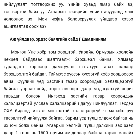
нийлүүлэлт тогтворжих уу. Үнийн хувьд ямар байх вэ,
тогтвортой байх уу. Агаарын тээврийн үнийн асуудалд яаж
нөлөөлөх вэ. Мөн нефть боловсруулах үйлдвэр хэзээ
ашиглалтад орох вэ?
Аж үйлдвэр, эрдэс баялгийн сайд Г.Дамдинням:
-Монгол Улс хоёр том хөрштэй. Украйн, Ормузын хоолойн
нөхцөл байдлаас шалтгаалж бэрхшээл байна. Улмаар
гуравдагч хөршөөр дамжуулж шатахуун авах нэлээд
бэрхшээлтэй байдаг. Тиймээс хүссэн хүсээгүй хоёр хөршөөсөө
авна. Сүүлийн үед Засгийн газар хоорондын хэлэлцээргүй
байгаа учраас хойд хөрш экспорт дээр мэдэгдэхгүй хориг
тавьдаг болсон. Ингэхэд засгийн газар хоорондын
хэлэлцээртэй улсдаа хэлэлцээрийн дагуу нийлүүлдэг. Гэхдээ
ОХУ бидэнд итгэж монголтой хэлэлцээргүй ч манайх руу
тасралтгүй нийлүүлж байгаа. Зарим үед түлш олдож байгаа нь
их юм болж байна. Агаарын хөлгийн түлш дэлхийн зах зээл
дээр 1 тонн нь 1600 орчим ам.доллар байгаа харин манайх