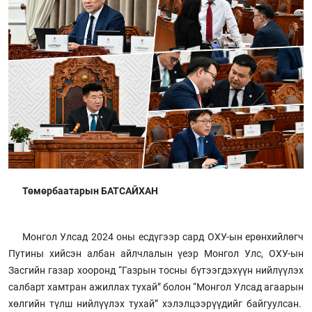
Төмөрбаатарын БАТСАЙХАН
Монгол Улсад 2024 оны есдүгээр сард ОХУ-ын ерөнхийлөгч
Путины хийсэн албан айлчлалын үеэр Монгол Улс, ОХУ-ын
Засгийн газар хооронд “Газрын тосны бүтээгдэхүүн нийлүүлэх
салбарт хамтран ажиллах тухай” болон “Монгол Улсад агаарын
хөлгийн түлш нийлүүлэх тухай” хэлэлцээрүүдийг байгуулсан.