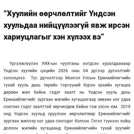
“Хуулийн өөрчлөлтийг Үндсэн
хуульдаа нийцүүлээгүй явж ирсэн
хариуцлагыг хэн хүлээх вэ”
Үргэлжлүүлэн УИХ-ын чуулганы нэгдсэн хуралдаанаар
Үндсэн хуулийн цэцийн 2026 оны 04 дүгээр дүгнэлтийг
хэлэлцлээ. Тус дүгнэлтээр Монгол Улсын Ерөнхийлөгчийн
тухай хууль дахь төрийн тэргүүний бүрэн эрхийн хугацаа
дөрвөн жил байна гэдэг заалт нь Үндсэн хууль дахь
Ерөнхийлөгчийг зургаан жилийн хугацаагаар зөвхөн нэг удаа
сонгоно гэдэг заалттай зөрчилдөж байна гэж үзсэн юм. 2019
онд Үндсэн хуульд оруулсан өөрчлөлтөөр Ерөнхийлөгчийг
зургаан жилээр нэг удаа сонгодог болсон. Гэтэл түүнээс хойш
долоон жилийн хугацаанд Ерөнхийлөгчийн тухай хуулийг