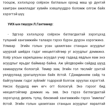
тооцож, хэлэлцээр соёрхон батлахын оронд маш үр дүнтэй
хамтран ажилладаг хувийн хэвшлүүддээ боломж олгож байх
хэрэгтэй шүү.
УИХ-ын гишүүн Л.Гантөмөр:
- Эдгээр хэлэлцээр соёрхон батлагдахтай зэрэгцээд
түлшний хангамжийн талаарх гэрээ бүрэн дүүрэн хэрэгжинэ.
Улмаар Эгийн голын усан цахилгаан станцын асуудлыг
шуурхай шийдэх гэдэг нөхцөлтэйгөөр уг асуудлыг дэмжинэ.
Хоёр улсын харилцааны асуудал учир гадаад явдлын яам энэ
асуудлыг ярьдаг баймаар байна. Аж үйлдвэрийн сайдад шууд
хамааруулж болохгүй. Төмөр зам, Эгийн гол төслийг үүнтэй
уялдуулаад урагшлуулсан байх ёстой. Г.Дамдинням сайд та
байгууламж гэдэг зүйлийг тодорхой болгож оруулах хэрэгтэй.
Нисэх буудалд өмч өгч огт болохгүй. Энэ гэрээг бид
нөхцөлтэйгөөр дэмжих нь зөв. Энэ гэрээ батлагдахтай
зэрэгцээд дизель түлш, бензиний хангамжийн гэрээ "амилах"
ёстой. Эгийн голын цахилгаан станцын асуудлыг яаралтай