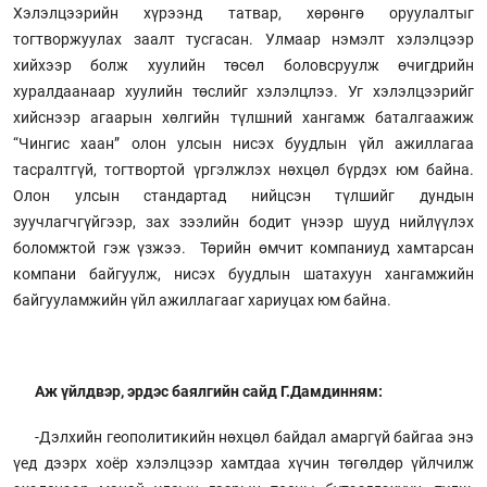
Хэлэлцээрийн хүрээнд татвар, хөрөнгө оруулалтыг
тогтворжуулах заалт тусгасан. Улмаар нэмэлт хэлэлцээр
хийхээр болж хуулийн төсөл боловсруулж өчигдрийн
хуралдаанаар хуулийн төслийг хэлэлцлээ. Уг хэлэлцээрийг
хийснээр агаарын хөлгийн түлшний хангамж баталгаажиж
“Чингис хаан” олон улсын нисэх буудлын үйл ажиллагаа
тасралтгүй, тогтвортой үргэлжлэх нөхцөл бүрдэх юм байна.
Олон улсын стандартад нийцсэн түлшийг дундын
зуучлагчгүйгээр, зах зээлийн бодит үнээр шууд нийлүүлэх
боломжтой гэж үзжээ. Төрийн өмчит компаниуд хамтарсан
компани байгуулж, нисэх буудлын шатахуун хангамжийн
байгууламжийн үйл ажиллагааг хариуцах юм байна.
Аж үйлдвэр, эрдэс баялгийн сайд Г.Дамдинням:
-Дэлхийн геополитикийн нөхцөл байдал амаргүй байгаа энэ
үед дээрх хоёр хэлэлцээр хамтдаа хүчин төгөлдөр үйлчилж