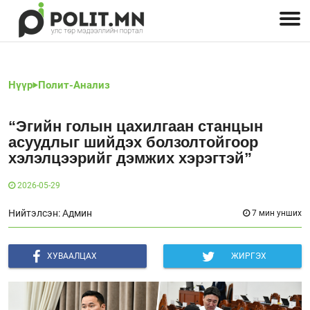
Улстөрчид: хэн, юу хэлэв
Дэлхийн улс төр
Чөлөөт хэвлэл
Залуус-Улс төр
Геополитик
Нийгэм
Нүүр
Полит-Анализ
“Эгийн голын цахилгаан станцын
асуудлыг шийдэх болзолтойгоор
хэлэлцээрийг дэмжих хэрэгтэй”
2026-05-29
Нийтэлсэн: Админ
7 мин унших
ХУВААЛЦАХ
ЖИРГЭХ