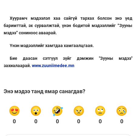
Хуурамч мэдээлэл хаа сайгүй тархах болсон энэ үед
баримттай, эх сурвалжтай, үнэн бодитой мэдээллийг “Зууны
мэдээ” сониноос аваарай.
Үнэн мэдээллийг хамтдаа хамгаалцгаая.
Бие даасан сэтгүүл зүйг дэмжин "Зууны мэдээ"
захиалаарай.
www.zuuniimedee.mn
Энэ мэдээ танд ямар санагдав?
0
0
0
0
0
0