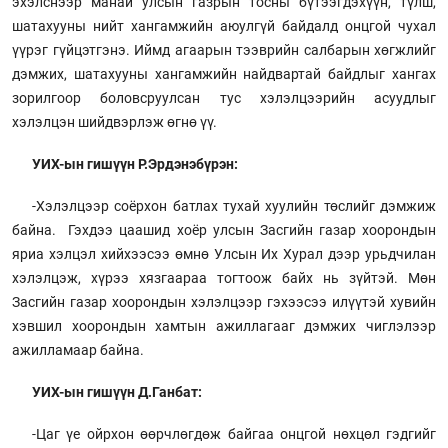
эхэлснээр манай улсын газрын тосны бүтээгдэхүүн, түлш,
шатахууны нийт хангамжийн аюулгүй байдалд онцгой чухал
үүрэг гүйцэтгэнэ. Иймд агаарын тээврийн салбарын хөгжлийг
дэмжих, шатахууны хангамжийн найдвартай байдлыг хангах
зорилгоор боловсруулсан тус хэлэлцээрийн асуудлыг
хэлэлцэн шийдвэрлэж өгнө үү.
УИХ-ын гишүүн Р.Эрдэнэбүрэн:
-Хэлэлцээр соёрхон батлах тухай хуулийн төслийг дэмжиж
байна. Гэхдээ цаашид хоёр улсын Засгийн газар хоорондын
яриа хэлцэл хийхээсээ өмнө Улсын Их Хурал дээр урьдчилан
хэлэлцэж, хүрээ хязгаараа тогтоож байх нь зүйтэй. Мөн
Засгийн газар хоорондын хэлэлцээр гэхээсээ илүүтэй хувийн
хэвшил хоорондын хамтын ажиллагааг дэмжих чиглэлээр
ажилламаар байна.
УИХ-ын гишүүн Д.Ганбат:
-Цаг үе ойрхон өөрчлөгдөж байгаа онцгой нөхцөл гэдгийг