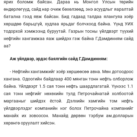
ярих боломж байсан. Дараа нь Монгол Улсын төрийн
өндөрлөгүүд, сайд нар очиж бөхөлзөөд, энэ асуудлыг яаралтай
батална гээд явж байсан. Бид гадаад талдаа ялангуяа хоёр
хөршдөө барьцгүй, худлаа ярьдаг болчхоод байна. Үүнд УИХ
тодорхой хэмжээнд буруутай. Газрын тосны үйлдвэрт түүхий
нефтийн хангамжаа яаж шийдэх гэж байна Г.Дамдинням сайд
аа?
Аж үйлдвэр, эрдэс баялгийн сайд Г.Дамдинням:
- Нефтийн хангамжийг хоёр хөршөөсөө авна. Мөн дотоодоос
хангана. Одоогийн байдлаар 400 мянган тонн нефть олборлож
байна. Үйлдвэрт 1.5 сая тонн нефть шаардлагатай. Үүнээс 1.1
сая тонн нефтийг нөхөхийн тулд Петрочайнатай холбоотой
маргааныг шийдэх ёстой. Дэлхийн хамгийн том нефть
үйлдвэрлэдэг компанийн нэг болох Петрочайна компанийг
манайх их зовоосон. Манайд дөрвөн тэрбум ам.долларын
хөрөнгө оруулалт хийсэн.