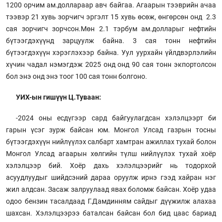
1200 орчим ам.доллараар авч байгаа. Агаарын тээврийн ачаа
тээвэр 21 хувь зорчигч эргэлт 15 хувь өсөж, өнгөрсөн онд 2.3
сая зорчигч зорчсон.Мөн 2.1 тэрбум ам.долларыг нефтийн
бүтээгдэхүүнд зарцуулж байна. 3 сая тонн нефтийн
бүтээгдэхүүн хэрэглэхээр байна. Уул уурхайн үйлдвэрлэлийн
хүчин чадал нэмэгдэж 2025 онд онд 90 сая тонн экпортолсон
бол энэ онд энэ тоог 100 сая тонн болгоно.
УИХ-ын гишүүн Ц.Туваан:
-2024 оны есдүгээр сард байгуулагдсан хэлэлцээрт би
гарын үсэг зурж байсан юм. Монгол Улсад газрын тосны
бүтээгдэхүүн нийлүүлэх салбарт хамтран ажиллах тухай болон
Монгол Улсад агаарын хөлгийн түлш нийлүүлэх тухай хоёр
хэлэлцээр бий. Хоёр дахь хэлэлцээрийг нь тодорхой
асуудлуудыг шийдсэний дараа оруулж ирнэ гээд хайран нэг
жил алдсан. Засаж залруулаад явах боломж байсан. Хоёр удаа
одоо бензин тасалдаад Г.Дамдинням сайдыг дүүжилж алахаа
шахсан. Хэлэлцээрээ баталсан байсан бол бид цаас бариад