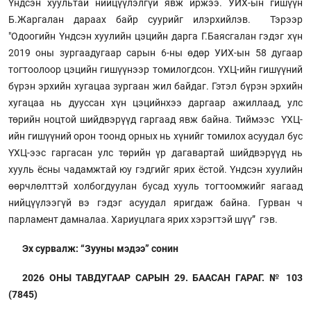
Үндсэн хуультай нийцүүлэлгүй явж иржээ. УИХ-ын гишүүн
Б.Жаргалан дараах байр суурийг илэрхийлэв. Тэрээр
"Одоогийн Үндсэн хуулийн цэцийн дарга Г.Баясгалан гэдэг хүн
2019 оны зургаадугаар сарын 6-ны өдөр УИХ-ын 58 дугаар
тогтоолоор цэцийн гишүүнээр томилогдсон. ҮХЦ-ийн гишүүний
бүрэн эрхийн хугацаа зургаан жил байдаг. Гэтэл бүрэн эрхийн
хугацаа нь дууссан хүн цэцийнхээ даргаар ажиллаад, улс
төрийн ноцтой шийдвэрүүд гаргаад явж байна. Тиймээс ҮХЦ-
ийн гишүүний орон тоонд орных нь хүнийг томилох асуудал бус
ҮХЦ-ээс гаргасан улс төрийн үр дагавартай шийдвэрүүд нь
хууль ёсны чадамжтай юу гэдгийг ярих ёстой. Үндсэн хуулийн
өөрчлөлттэй холбогдуулан бусад хууль тогтоомжийг яагаад
нийцүүлээгүй вэ гэдэг асуудал яригдаж байна. Гурван ч
парламент дамналаа. Хариуцлага ярих хэрэгтэй шүү” гэв.
Эх сурвалж: “Зууны мэдээ” сонин
2026 ОНЫ ТАВДУГААР САРЫН 29. БААСАН ГАРАГ. № 103
(7845)