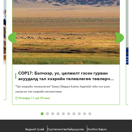
үд
COP17: Бэлчээр, ус, цөлжилт гэсэн гурван
асуудалд тал хээрийн төлөвлөгөө төвлөрч
байна
"Тал хээрийн төлөвлөгөө" буюу (Steppe Action Agenda)-ийн гол үзэл
И
санаа нь тал хээрийн экосистеми
1
Өчигдөр 11 цаг 39 мин
Бидний тухай
Сурталчилгаа байршуулах
Холбоо барих