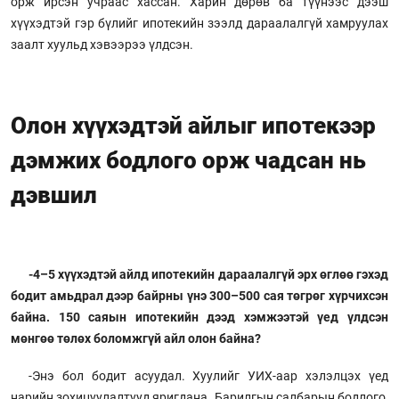
орж ирсэн учраас хассан. Харин дөрөв ба түүнээс дээш
хүүхэдтэй гэр бүлийг ипотекийн зээлд дараалалгүй хамруулах
заалт хуульд хэвээрээ үлдсэн.
Олон хүүхэдтэй айлыг ипотекээр
дэмжих бодлого орж чадсан нь
дэвшил
-4–5 хүүхэдтэй айлд ипотекийн дараалалгүй эрх өглөө гэхэд
бодит амьдрал дээр байрны үнэ 300–500 сая төгрөг хүрчихсэн
байна. 150 саяын ипотекийн дээд хэмжээтэй үед үлдсэн
мөнгөө төлөх боломжгүй айл олон байна?
-Энэ бол бодит асуудал. Хуулийг УИХ-аар хэлэлцэх үед
нарийн зохицуулалтууд яригдана. Барилгын салбарын бодлого,