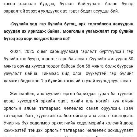
төсөв хаанаас бүрдэх, бүтээн байгуулалт болон бусад
зардалтай хэрхэн уялдуулах вэ гэдэг бодит асуудал бий.
-Сүүлийн үед гэр бүлийн бүтэц, өрх толгойлсон аавуудын
асуудал их яригдаж байна. Монголын уламжлалт гэр бүлийн
бүтэц хэр өөрчлөгдөж байна вэ?
-2024, 2025 оныг харьцуулахад гэрлэлт бүртгүүлсэн гэр
бүлийн тоо буурч, төрөлт ч эрс багассан. Сүүлийн жилүүдэд 80
мянга орчим хүүхэд төрдөг байсан бол 58 мянга болж буурсан
үзүүлэлт байна. Тиймээс бид олон хүүхэдтэй гэр бүлийг
дэмжих бодлогоо Гэр бүлийн хөгжлийн тухай хуульд суулгасан.
Жишээлбэл, анх хуулийг өргөн барихдаа гурав ба түүнээс
дээш хүүхэдтэй өрхийн эцэг, эхийн аль нэгийг хүн амын
орлогын албан татвараас чөлөөлөх санал оруулсан. Гэвч
татварын багц хуультай холбоотойгоор энэ заалт хасагдсан.
Учир нь бүх хөдөлмөр эрхлэгчийн хөдөлмөрийн хөлсний доод
хэмжээтэй тэнцэх орлогыг татвараас чөлөөлөх зохицуулалт