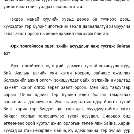
үнийн өсөлттэй ч уялдах шаардлагатай.
Гэхдээ манай хуулийн хувьд дөрөв ба түүнээс дээш
хүүхэдтэй гэр бүлийг ипотекийн зээлд дараалалгүй хамруулна
гэдэг заалт орсон нь өөрөө дэвшил гэж харж байгаа.
-Өрх толгойлсон эцэг, эхийн асуудлыг яаж тусгаж байгаа
вэ?
-Өрх толгойлсон эх, эцгийг дэмжих тусгай зохицуулалтууд
бий. Ажлын цагийн уян хатан нөхцөл, зайнаас ажиллах
боломжийг ажил олгогч зохицуулдаг байх, ээлжийн амралтад
нэмэлт хоног олгох зэрэг заалт орсон. Мөн бид тавдугаар
сарын 15-ны өдрийг Гэр бүлийн өдөр болгон тэмдэглэх
санаачилга дэвшүүлсэн. Энэ нь амралтын өдөр болгох тухай
биш, харин гэр бүлдээ цаг гаргадаг, хүүхдүүдтэйгээ хамт
байдаг соёлыг төлөвшүүлэх тухай асуудал. Өнөөдөр бид
өглөөнөөс орой хүртэл ажил, орлогын төлөө явж байна. Харин
хүүхэд хэнтэй нөхөрлөж байна, юу идэж байна, гэр бүлийн уур