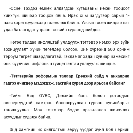
-Өснө. Гэхдээ өмнөх алдагдсан хугацааны нөхөн тооцоог
хийхгүй, шинээр тооцож явна. Ирэх оны нэгдүгээр сарын 1-
нээс хэрэгжүүлэхээр төлөвлөж байна. Улсын төсөв жилдээ нэг
удаа батлагддаг учраас төсвийн хүрээнд шийднэ.
Нөгөө талдаа инфляцтай уялдуулж тэтгэвэр нэмэх эрх зүйн
зохицуулалт хүчин төгөлдөр болсон. Энэ хүрээнд 600 орчим
тэрбум төгрөг шаардлагатай. Гэхдээ яг хэдэн хувиар нэмэхийг
оны сүүлчийн инфляцын гүйцэтгэлтэй уялдуулж шийднэ.
-Тэтгэврийн реформын талаар Ерөнхий сайд ч анхаарна
гэдгээ өчигдөр мэдэгдэж, засгийн хурал дээр ярьсан байсан?
-Тийм. Бид ОУВС, Дэлхийн банк болон дотоодын
экспертүүдтэй хамтран боловсруулсан гурван хувилбарыг
танилцуулна. Мөн тэтгэвэр бодох аргачлалаа шинэчлэх
асуудлыг судалж байна.
Энд хамгийн их ойлголтын зөрүү үүсдэг зүйл бол нэрийн