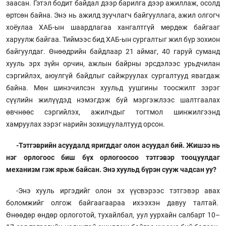
заасан. Гэтэл бодит байдал дээр барилга дээр ажиллаж, осолд
өртсөн байна. Энэ нь ажилд зуучлагч байгууллага, ажил олгогч
хоёулаа ХАБ-ын шаардлагаа хангалтгүй мөрдөж байгааг
харуулж байгаа. Тиймээс бид ХАБ-ын сургалтыг жил бүр зохион
байгуулдаг. Өнөөдрийн байдлаар 21 аймаг, 40 гаруй суманд
хууль эрх зүйн орчин, ажлын байрны эрсдэлээс урьдчилан
сэргийлэх, аюулгүй байдлыг сайжруулах сургалтууд явагдаж
байна. Мөн шинэчилсэн хуульд уушгины тоосжилт зэрэг
сүүлийн жилүүдэд нэмэгдэж буй мэргэжлээс шалтгаалах
өвчнөөс сэргийлэх, ажилчдыг тогтмол шинжилгээнд
хамруулах зэрэг нарийн зохицуулалтууд орсон.
-Тэтгэврийн асуудалд яригддаг олон асуудал бий. Жишээ нь
нэг орлогоос биш бүх орлогоосоо тэтгэвэр тооцуулдаг
механизм гэж ярьж байсан. Энэ хуульд бүрэн сууж чадсан уу?
-Энэ хууль иргэдийг олон эх үүсвэрээс тэтгэвэр авах
боломжийг олгож байгаагаараа ихээхэн давуу талтай.
Өнөөдөр өндөр орлоготой, тухайлбал, уул уурхайн салбарт 10–