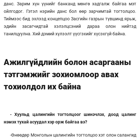
данс. Зарим хүн үүнийг банканд мөнгө хадгалж байгаа мэт
ойлгодог. Гэтэл нэрийн данс бол өөр зарчимтай тогтолцоо.
Тиймээс бид эхлээд концепцоо Засгийн газрын түвшинд ярьж,
эдийн засагчидтай хэлэлцсэний дараа олон нийтэд
танилцуулна. Хий дэмий хүлээлт үүсгэхийг хүсэхгүй байна.
Ажилгүйдлийн болон асаргааны
тэтгэмжийг зохиомлоор авах
тохиолдол их байна
- Хуульд цалингийн тогтолцоог шинэчлэх, доод цалинг
нэмэх тухай асуудал хэр орж байгаа вэ?
-Өнөөдөр Монголын цалингийн тогтолцоо хэт олон салангид