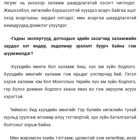
төгрөг нь үнэхээр халамж шаардлагатай хэсэгт чиглэдэг.
Жишээлбэл, хөгжлийн бэрхшээлтэй хүүхдээ асарч байгаа эцэг
эхэд асаргааны зардал олгодог, мөн асаргаа шаардлагатай
ахмадуудад дэмжлэг үзүүлдэг.
-Гадны экспертүүд, дотоодын эдийн засагчид халамжийн
зардал хэт өндөр, хөдөлмөр эрхлэлт буурч байна гэж
шүүмжилдэг?
-Хүүхдийн мөнгө бол халамж биш, хүн ам зүйн бодлого.
Хүүхдийн мөнгийг халамж гэж ярьдаг улстөрчид бий. Гэтэл
хэрэв халамж юм бол Монголын төрийн хүн ам зүйн бодлого,
гэр бүлээ дэмжих бодлого хаана явах вэ гэж зөрүүлж асуух
хэрэгтэй.
Тиймээс бид хүүхдийн мөнгийг Гэр бүлийн хөгжлийн тухай
хуульд суулгаж өгснөөр илүү тогтвортой, эрх зүйн баталгаатай
болгохыг зорьж байна.
Мөн жирэмсэн эхийн тэтгэмж, цалинтай ээж хөтөлбөр, ихэр