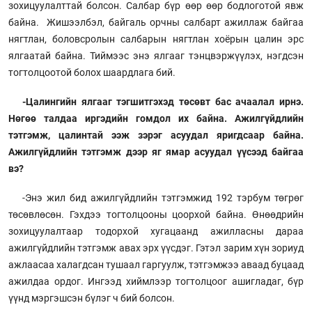
зохицуулалттай болсон. Салбар бүр өөр өөр бодлоготой явж
байна. Жишээлбэл, байгаль орчны салбарт ажиллаж байгаа
нягтлан, боловсролын салбарын нягтлан хоёрын цалин эрс
ялгаатай байна. Тиймээс энэ ялгааг тэнцвэржүүлэх, нэгдсэн
тогтолцоотой болох шаардлага бий.
-Цалингийн ялгааг тэгшитгэхэд төсөвт бас ачаалал ирнэ.
Нөгөө талдаа иргэдийн гомдол их байна. Ажилгүйдлийн
тэтгэмж, цалинтай ээж зэрэг асуудал яригдсаар байна.
Ажилгүйдлийн тэтгэмж дээр яг ямар асуудал үүсээд байгаа
вэ?
-Энэ жил бид ажилгүйдлийн тэтгэмжид 192 тэрбум төгрөг
төсөвлөсөн. Гэхдээ тогтолцооны цоорхой байна. Өнөөдрийн
зохицуулалтаар тодорхой хугацаанд ажилласны дараа
ажилгүйдлийн тэтгэмж авах эрх үүсдэг. Гэтэл зарим хүн зориуд
ажлаасаа халагдсан тушаал гаргуулж, тэтгэмжээ аваад буцаад
ажилдаа ордог. Ингээд хиймлээр тогтолцоог ашигладаг, бүр
үүнд мэргэшсэн бүлэг ч бий болсон.