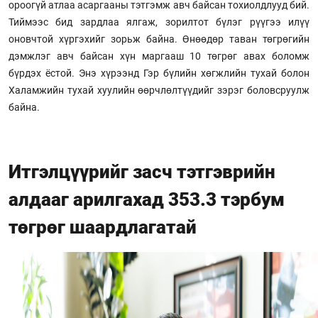
ороогүй атлаа асаргааны тэтгэмж авч байсан тохиолдлууд бий.
Тиймээс бид зардлаа ялгаж, зорилтот бүлэг рүүгээ илүү
оновчтой хүргэхийг зорьж байна. Өнөөдөр таван төгрөгийн
дэмжлэг авч байсан хүн маргааш 10 төгрөг авах боломж
бүрдэх ёстой. Энэ хүрээнд Гэр бүлийн хөгжлийн тухай болон
Халамжийн тухай хуулийн өөрчлөлтүүдийг зэрэг боловсруулж
байна.
Итгэлцүүрийг засч тэтгэврийн
алдааг арилгахад 353.3 тэрбум
төгрөг шаардлагатай