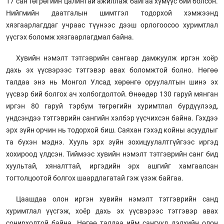
17 сая төгрөгийн цалинтай ажиллаж байгаа хүмүүс бий болсон.
Нийгмийн даатгалын шимтгэл тодорхой хэмжээнд
хязгаарлагддаг учраас түүнээс дээш орлогоосоо хуримтлал
үүсгэх боломж хязгаарлагдмал байна.
Хувийн нэмэлт тэтгэврийн сангаар дамжуулж иргэн хоёр
дахь эх үүсвэрээс тэтгэвэр авах боломжтой болно. Нөгөө
талдаа энэ нь Монгол Улсад хөрөнгө оруулалтын шинэ эх
үүсвэр бий болгох ач холбогдолтой. Өнөөдөр 130 гаруй мянган
иргэн 80 гаруй тэрбум төгрөгийн хуримтлал бүрдүүлээд,
үндсэндээ тэтгэврийн сангийн хэлбэр үүсчихсэн байна. Гэхдээ
эрх зүйн орчин нь тодорхой биш. Саяхан гэхэд койны асуудлыг
та бүхэн мэднэ. Хууль эрх зүйн зохицуулалтгүйгээс иргэд
хохироод үлдсэн. Тиймээс хувийн нэмэлт тэтгэврийн санг бид
хуультай, хяналттай, иргэдийн эрх ашгийг хамгаалсан
тогтолцоотой болгох шаардлагатай гэж үзэж байгаа.
Цаашдаа олон иргэн хувийн нэмэлт тэтгэврийн санд
хуримтлал үүсгэж, хоёр дахь эх үүсвэрээс тэтгэвэр авах
сонирхолтой байна. Нөгөө талдаа ийм сангууд дэлхийн олон