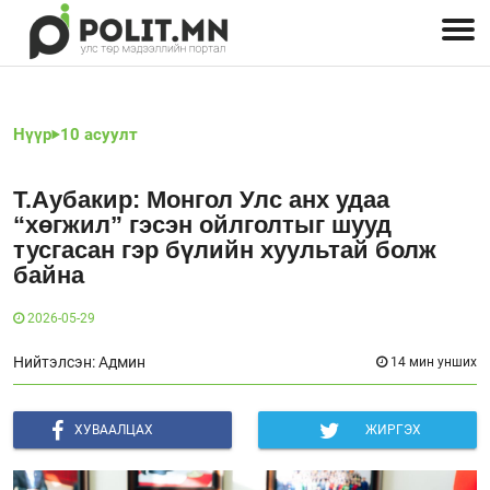
Улстөрчид: хэн, юу хэлэв
Дэлхийн улс төр
Чөлөөт хэвлэл
Залуус-Улс төр
Геополитик
Нийгэм
Нүүр
10 асуулт
Т.Аубакир: Монгол Улс анх удаа
“хөгжил” гэсэн ойлголтыг шууд
тусгасан гэр бүлийн хуультай болж
байна
2026-05-29
Нийтэлсэн: Админ
14 мин унших
ХУВААЛЦАХ
ЖИРГЭХ