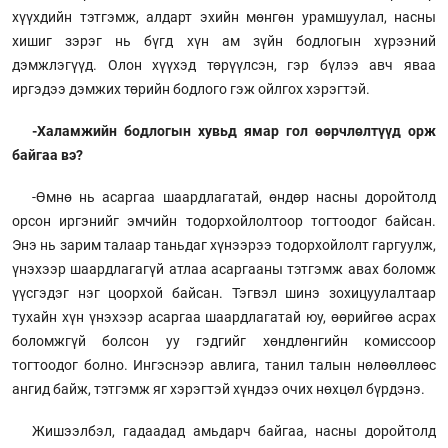
хүүхдийн тэтгэмж, алдарт эхийн мөнгөн урамшуулал, насны
хишиг зэрэг нь бүгд хүн ам зүйн бодлогын хүрээний
дэмжлэгүүд. Олон хүүхэд төрүүлсэн, гэр бүлээ авч яваа
иргэдээ дэмжих төрийн бодлого гэж ойлгох хэрэгтэй.
-Халамжийн бодлогын хувьд ямар гол өөрчлөлтүүд орж
байгаа вэ?
-Өмнө нь асаргаа шаардлагатай, өндөр насны доройтолд
орсон иргэнийг эмчийн тодорхойлолтоор тогтоодог байсан.
Энэ нь зарим талаар таньдаг хүнээрээ тодорхойлолт гаргуулж,
үнэхээр шаардлагагүй атлаа асаргааны тэтгэмж авах боломж
үүсгэдэг нэг цоорхой байсан. Тэгвэл шинэ зохицуулалтаар
тухайн хүн үнэхээр асаргаа шаардлагатай юу, өөрийгөө асрах
боломжгүй болсон уу гэдгийг хөндлөнгийн комиссоор
тогтоодог болно. Ингэснээр авлига, танил талын нөлөөллөөс
ангид байж, тэтгэмж яг хэрэгтэй хүндээ очих нөхцөл бүрдэнэ.
Жишээлбэл, гадаадад амьдарч байгаа, насны доройтолд