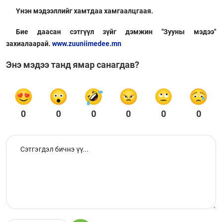
Үнэн мэдээллийг хамтдаа хамгаалцгаая.
Бие даасан сэтгүүл зүйг дэмжин "Зууны мэдээ"
захиалаарай.
www.zuuniimedee.mn
Энэ мэдээ танд ямар санагдав?
0
0
0
0
0
0