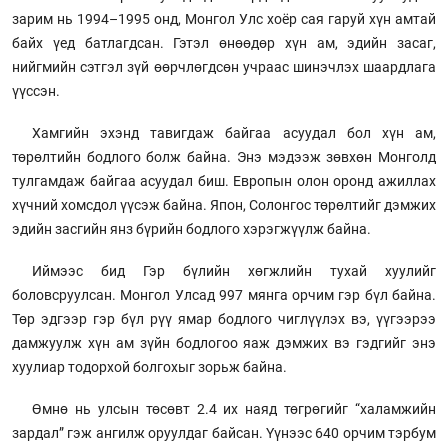
зарим нь 1994–1995 онд, Монгол Улс хоёр сая гаруй хүн амтай
байх үед батлагдсан. Гэтэл өнөөдөр хүн ам, эдийн засаг,
нийгмийн сэтгэл зүй өөрчлөгдсөн учраас шинэчлэх шаардлага
үүссэн.
Хамгийн эхэнд тавигдаж байгаа асуудал бол хүн ам,
төрөлтийн бодлого болж байна. Энэ мэдээж зөвхөн Монголд
тулгамдаж байгаа асуудал биш. Европын олон оронд ажиллах
хүчний хомсдол үүсэж байна. Япон, Солонгос төрөлтийг дэмжих
эдийн засгийн янз бүрийн бодлого хэрэгжүүлж байна.
Иймээс бид Гэр бүлийн хөгжлийн тухай хуулийг
боловсруулсан. Монгол Улсад 997 мянга орчим гэр бүл байна.
Төр эдгээр гэр бүл рүү ямар бодлого чиглүүлэх вэ, үүгээрээ
дамжуулж хүн ам зүйн бодлогоо яаж дэмжих вэ гэдгийг энэ
хуулиар тодорхой болгохыг зорьж байна.
Өмнө нь улсын төсөвт 2.4 их наяд төгрөгийг “халамжийн
зардал” гэж ангилж оруулдаг байсан. Үүнээс 640 орчим тэрбум