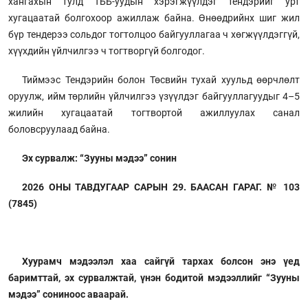
хангахын тулд ТББ-уудын хэрэгжүүлдэг тендэрийг урт
хугацаатай болгохоор ажиллаж байна. Өнөөдрийнх шиг жил
бүр тендерээ сольдог тогтолцоо байгууллагаа ч хөгжүүлдэггүй,
хүүхдийн үйлчилгээ ч тогтворгүй болгодог.
Тиймээс Тендэрийн болон Төсвийн тухай хуульд өөрчлөлт
оруулж, ийм төрлийн үйлчилгээ үзүүлдэг байгууллагуудыг 4–5
жилийн хугацаатай тогтвортой ажиллуулах санал
боловсруулаад байна.
Эх сурвалж: “Зууны мэдээ” сонин
2026 ОНЫ ТАВДУГААР САРЫН 29. БААСАН ГАРАГ. № 103
(7845)
Хуурамч мэдээлэл хаа сайгүй тархах болсон энэ үед
баримттай, эх сурвалжтай, үнэн бодитой мэдээллийг “Зууны
мэдээ” сониноос аваарай.