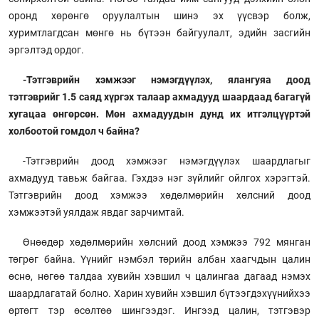
оронд хөрөнгө оруулалтын шинэ эх үүсвэр болж,
хуримтлагдсан мөнгө нь бүтээн байгуулалт, эдийн засгийн
эргэлтэд ордог.
-Тэтгэврийн хэмжээг нэмэгдүүлэх, ялангуяа доод
тэтгэврийг 1.5 саяд хүргэх талаар ахмадууд шаардаад багагүй
хугацаа өнгөрсөн. Мөн ахмадуудын дунд их итгэлцүүртэй
холбоотой гомдол ч байна?
-Тэтгэврийн доод хэмжээг нэмэгдүүлэх шаардлагыг
ахмадууд тавьж байгаа. Гэхдээ нэг зүйлийг ойлгох хэрэгтэй.
Тэтгэврийн доод хэмжээ хөдөлмөрийн хөлсний доод
хэмжээтэй уялдаж явдаг зарчимтай.
Өнөөдөр хөдөлмөрийн хөлсний доод хэмжээ 792 мянган
төгрөг байна. Үүнийг нэмбэл төрийн албан хаагчдын цалин
өснө, нөгөө талдаа хувийн хэвшил ч цалингаа дагаад нэмэх
шаардлагатай болно. Харин хувийн хэвшил бүтээгдэхүүнийхээ
өртөгт тэр өсөлтөө шингээдэг. Ингээд цалин, тэтгэвэр