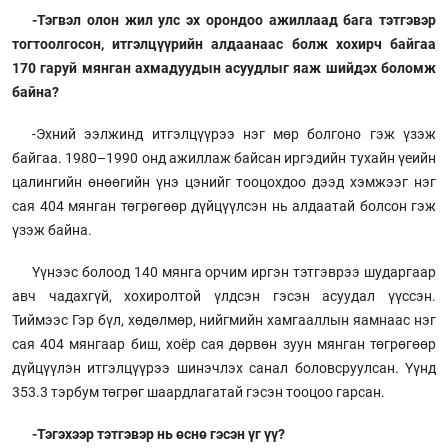
-Тэгвэл олон жил улс эх орондоо ажиллаад бага тэтгэвэр
тогтоолгосон, итгэлцүүрийн алдаанаас болж хохирч байгаа
170 гаруй мянган ахмадуудын асуудлыг яаж шийдэх боломж
байна?
-Эхний ээлжинд итгэлцүүрээ нэг мөр болгоно гэж үзэж
байгаа. 1980–1990 онд ажиллаж байсан иргэдийн тухайн үеийн
цалингийн өнөөгийн үнэ цэнийг тооцохдоо дээд хэмжээг нэг
сая 404 мянган төгрөгөөр дүйцүүлсэн нь алдаатай болсон гэж
үзэж байна.
Үүнээс болоод 140 мянга орчим иргэн тэтгэврээ шударгаар
авч чадахгүй, хохиролтой үлдсэн гэсэн асуудал үүссэн.
Тиймээс Гэр бүл, хөдөлмөр, нийгмийн хамгааллын яамнаас нэг
сая 404 мянгаар биш, хоёр сая дөрвөн зуун мянган төгрөгөөр
дүйцүүлэн итгэлцүүрээ шинэчлэх санал боловсруулсан. Үүнд
353.3 тэрбум төгрөг шаардлагатай гэсэн тооцоо гарсан.
-Тэгэхээр тэтгэвэр нь өснө гэсэн үг үү?