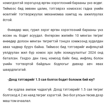
нэмэгдэхтэй зэрэгцээд өргөн хэрэглээний барааны үнэ өсдөг.
Тиймээс бид зөвхөн цалин, тэтгэврээ нэмэхээс гадна үнийн
өсөлтийг тогтворжуулах механизмаа хамтад нь ажиллуулах
ёстой.
Өнөөдөр мах, гурил зэрэг өргөн хэрэглээний барааны үнэ
өссөн нь бодит асуудал. Өнгөрсөн жилийн 10 мянган төгрөг
өнөөдөр долоон мянган төгрөгтэй тэнцэх хэмжээнд худалдан
авах чадвар буурч байна. Тиймээс бид тэтгэврийг инфляцтай
уялдуулан жил бүр нэмэх эрх зүйн зохицуулалтыг 2024 онд
баталсан. Гэхдээ дан ганц нэмээд байх биш, инфляц болон
үнийн тогтвортой байдлын бодлогыг давхар авч явах
шаардлагатай.
-Доод тэтгэврийг 1.5 сая болгох бодит боломж бий юу?
-Би худлаа амлаж чадахгүй. Доод тэтгэврийг 1.5 сая төгрөг
болгоход 4.2 их наяд төгрөг хэрэгтэй. Энэ бол улсын төсөв дээр
маш том ачаалал.