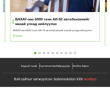
ь
БНХАУ-аас 6000 тонн АИ-92 автобензинийг
манай улсад нийлүүлнэ
БНХАУ-аас 6000 тонн АИ-92 автобензинийг манай улсад нийлүүлнэ
"Т
с
8 мин
Бидний тухай
Сурталчилгаа байршуулах
Холбоо барих
Вэб сайтыг хөгжүүлсэн: Sodonsolution ХХК