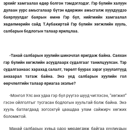
эрхийг хамгаалах өдөр болгон тэмдэглэдэг. Гэр бүлийн халуун
дулаан уурс амьсгалаар бүтэн өдөржин амьсгалж хүүхдүүдээ
баярлуулдаг баярын өмнө Гэр бүл, нийгмийн хамгаалал
хөдөлмөрийн сайд Т.Аубакиртай Гэр бүлийн хөгжлийн хууль,
салбарын бодлогын талаар ярилцлаа.
-Танай салбарын хуулийн шинэчлэл яригдаж байна. Саяхан
гэр бүлийн хөгжлийн асуудлаарх судалгааг танилцуулсан. Тэр
судалгаанаас харахад салалт, төрөлт буурах зэрэг үзүүлэлтүүд
анхаарал татаж байна. Энэ үед салбарын хуулийн гол
өөрчлөлтийн талаар яриагаа эхэлье?
-Монгол Улс анх удаа гэр бүл рүүгээ шууд чиглэсэн, “хөгжил”
гэсэн ойлголтыг тусгасан бодлогын хуультай болж байна. Энэ
хууль батлагдаад зогсохгүй цаашдаа улам сайжирч хөгжих
боломжтой.
Манай салбарын хувьд одоо мөрдөгдөж байгаа хуулиудын