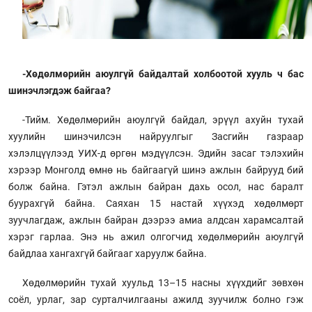
-Хөдөлмөрийн аюулгүй байдалтай холбоотой хууль ч бас
шинэчлэгдэж байгаа?
-Тийм. Хөдөлмөрийн аюулгүй байдал, эрүүл ахуйн тухай
хуулийн шинэчилсэн найруулгыг Засгийн газраар
хэлэлцүүлээд УИХ-д өргөн мэдүүлсэн. Эдийн засаг тэлэхийн
хэрээр Монголд өмнө нь байгаагүй шинэ ажлын байрууд бий
болж байна. Гэтэл ажлын байран дахь осол, нас баралт
буурахгүй байна. Саяхан 15 настай хүүхэд хөдөлмөрт
зуучлагдаж, ажлын байран дээрээ амиа алдсан харамсалтай
хэрэг гарлаа. Энэ нь ажил олгогчид хөдөлмөрийн аюулгүй
байдлаа хангахгүй байгааг харуулж байна.
Хөдөлмөрийн тухай хуульд 13–15 насны хүүхдийг зөвхөн
соёл, урлаг, зар сурталчилгааны ажилд зуучилж болно гэж