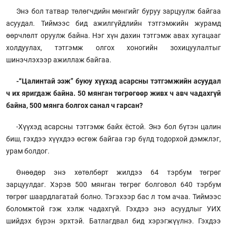
Энэ бол татвар төлөгчдийн мөнгийг буруу зарцуулж байгаа
асуудал. Тиймээс бид ажилгүйдлийн тэтгэмжийн журамд
өөрчлөлт оруулж байна. Нэг хүн дахин тэтгэмж авах хугацааг
холдуулах, тэтгэмж олгох хоногийн зохицуулалтыг
шинэчлэхээр ажиллаж байгаа.
-“Цалинтай ээж” буюу хүүхэд асарсны тэтгэмжийн асуудал
ч их яригдаж байна. 50 мянган төгрөгөөр живх ч авч чадахгүй
байна, 500 мянга болгох санал ч гарсан?
-Хүүхэд асарсны тэтгэмж байх ёстой. Энэ бол бүтэн цалин
биш, гэхдээ хүүхдээ өсгөж байгаа гэр бүлд тодорхой дэмжлэг,
урам болдог.
Өнөөдөр энэ хөтөлбөрт жилдээ 64 тэрбум төгрөг
зарцуулдаг. Хэрэв 500 мянган төгрөг болговол 640 тэрбум
төгрөг шаардлагатай болно. Тэгэхээр бас л том ачаа. Тиймээс
боломжтой гэж хэлж чадахгүй. Гэхдээ энэ асуудлыг УИХ
шийдэх бүрэн эрхтэй. Батлагдвал бид хэрэгжүүлнэ. Гэхдээ