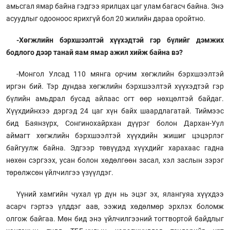
амьсгал ямар байна гэдгээ ярилцах цаг улам багасч байна. Энэ
асуудлыг одооноос ярихгүй бол 20 жилийн дараа оройтно.
-Хөгжлийн бэрхшээлтэй хүүхэдтэй гэр бүлийг дэмжих
бодлого дээр танай яам ямар ажил хийж байна вэ?
-Монгол Улсад 110 мянга орчим хөгжлийн бэрхшээлтэй
иргэн бий. Тэр дундаа хөгжлийн бэрхшээлтэй хүүхэдтэй гэр
бүлийн амьдрал бусад айлаас огт өөр нөхцөлтэй байдаг.
Хүүхдийнхээ дэргэд 24 цаг хүн байх шаардлагатай. Тиймээс
бид Баянзүрх, Сонгинохайрхан дүүрэг болон Дархан-Уул
аймагт хөгжлийн бэрхшээлтэй хүүхдийн жишиг цэцэрлэг
байгуулж байна. Эдгээр төвүүдэд хүүхдийг харахаас гадна
нөхөн сэргээх, усан болон хөдөлгөөн засал, хэл заслын зэрэг
төрөлжсөн үйлчилгээ үзүүлдэг.
Үүний хамгийн чухал үр дүн нь эцэг эх, ялангуяа хүүхдээ
асарч гэртээ үлддэг аав, ээжид хөдөлмөр эрхлэх боломж
олгож байгаа. Мөн бид энэ үйлчилгээний тогтвортой байдлыг