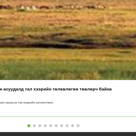
ан асуудалд тал хээрийн төлөвлөгөө төвлөрч байна
үзэл санаа нь тал хээрийн экосистеми