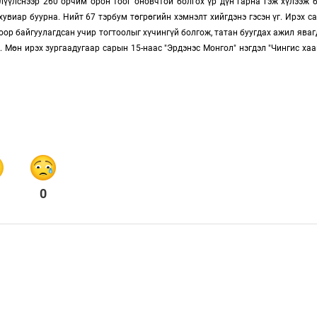
лүүлснээр 260 орчим орон тоог оновчтой болгох үр дүн гарна гэж хүлээж 
увиар буурна. Нийт 67 тэрбум төгрөгийн хэмнэлт хийгдэнэ гэсэн үг. Ирэх с
ор байгуулагдсан учир тогтоолыг хүчингүй болгож, татан буугдах ажил явагд
. Мөн ирэх зургаадугаар сарын 15-наас "Эрдэнэс Монгол" нэгдэл "Чингис ха
0