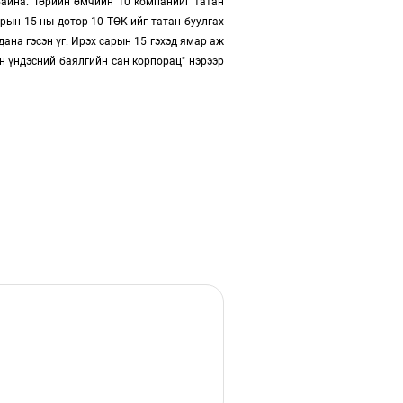
байна. Төрийн өмчийн 10 компанийг татан
арын 15-ны дотор 10 ТӨК-ийг татан буулгах
ана гэсэн үг. Ирэх сарын 15 гэхэд ямар аж
ан үндэсний баялгийн сан корпорац" нэрээр