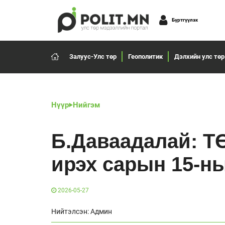
Бүртгүүлэх
Залуус-Улс төр
Геополитик
Дэлхийн улс төр
Нүүр
Нийгэм
Б.Даваадалай: ТӨ
ирэх сарын 15-н
2026-05-27
Нийтэлсэн: Админ