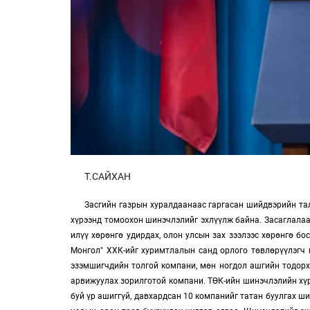
Т.САЙХАН
Засгийн газрын хуралдаанаас гаргасан шийдвэрийн тал
хүрээнд томоохон шинэчлэлийг эхлүүлж байна. Засаглалаа
илүү хөрөнгө удирдах, олон улсын зах зээлээс хөрөнгө бо
Монгол" ХХК-ийг хуримтлалын санд орлого төвлөрүүлэгч 
эзэмшигчдийн толгой компани, мөн ногдол ашгийн тодорхо
арвижуулах зорилготой компани. ТӨК-ийн шинэчлэлийн хүр
буй үр ашиггүй, давхардсан 10 компанийг татан буулгах ши