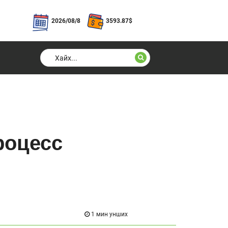
2026/08/8
3593.87
$
роцесс
1 мин унших