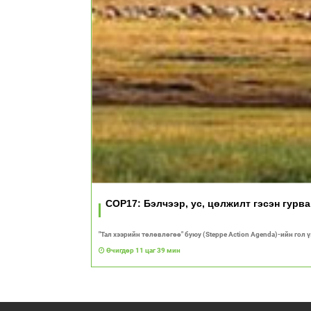
COP17: Бэлчээр, ус, цөлжилт гэсэн гурв
"Тал хээрийн төлөвлөгөө" буюу (Steppe Action Agenda)-ийн гол 
Өчигдөр 11 цаг 39 мин