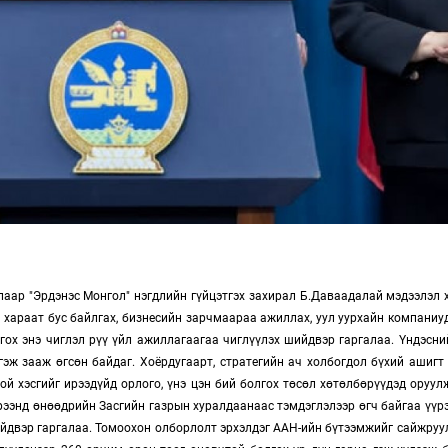
аар "Эрдэнэс Монгол" нэгдлийн гүйцэтгэх захирал Б.Даваадалай мэдээлэл х
 хараат бус байлгах, бизнесийн зарчмаараа ажиллах, уул уурхайн компани
сгох энэ чиглэл рүү үйл ажиллагаагаа чиглүүлэх шийдвэр гаргалаа. Үндэсни
гэж зааж өгсөн байдаг. Хоёрдугаарт, стратегийн ач холбогдол бүхий ашиг
й хэсгийг ирээдүйд орлого, үнэ цэн бий болгох төсөл хөтөлбөрүүдэд оруу
ээнд өнөөдрийн Засгийн газрын хуралдаанаас тэмдэглэлээр өгч байгаа үүрэ
йдвэр гаргалаа. Томоохон олборлолт эрхэлдэг ААН-ийн бүтээмжийг сайжруула