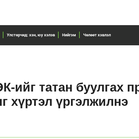
Улстөрчид: хэн, юу хэлэв
Нийгэм
Чөлөөт хэвлэл
К-ийг татан буулгах п
ыг хүртэл үргэлжилнэ