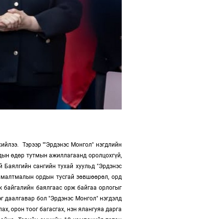
ийлээ. Тэрээр ""Эрдэнэс Монгол" нэгдлийн
удын өдөр тутмын ажиллагаанд оролцохгүй,
й Баялгийн сангийн тухай хуульд "Эрдэнэс
т малтмалын ордын тусгай зөвшөөрөл, орд
лж байгалийн баялгаас орж байгаа орлогыг
г даалгавар бол "Эрдэнэс Монгол" нэгдэлд
х, орон тоог багасгах, нэн ялангуяа дарга