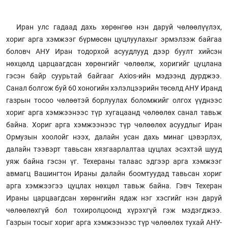
Иран улс гадаад дахь хөрөнгөө нэн даруй чөлөөлүүлэх,
хориг арга хэмжээг бүрмөсөн цуцлуулахыг эрмэлзэж байгаа
боловч АНУ Иран тодорхой асуудлууд дээр буулт хийсэн
нөхцөлд царцаагдсан хөрөнгийг чөлөөлж, хоригийг цуцлана
гэсэн байр суурьтай байгааг Axios-ийн мэдээнд дурджээ.
Санал болгож буй 60 хоногийн хэлэлцээрийн төсөлд АНУ Иранд
газрын тосоо чөлөөтэй борлуулах боломжийг олгох үүднээс
хориг арга хэмжээнээс түр хугацаанд чөлөөлөх санал тавьж
байна. Хориг арга хэмжээнээс түр чөлөөлөх асуудлыг Иран
Ормузын хоолойг нээх, далайн усан дахь минаг цэвэрлэх,
далайн тээвэрт тавьсан хязгаарлалтаа цуцлах эсэхтэй шууд
уяж байна гэсэн үг. Техераны талаас эдгээр арга хэмжээг
авмагц Вашингтон Ираны далайн боомтуудад тавьсан хориг
арга хэмжээгээ цуцлах нөхцөл тавьж байна. Гэвч Техеран
Ираны царцаагдсан хөрөнгийн ядаж нэг хэсгийг нэн даруй
чөлөөлөхгүй бол тохиролцоонд хүрэхгүй гэж мэдэгджээ.
Газрын тосыг хориг арга хэмжээнээс түр чөлөөлөх тухай АНУ-