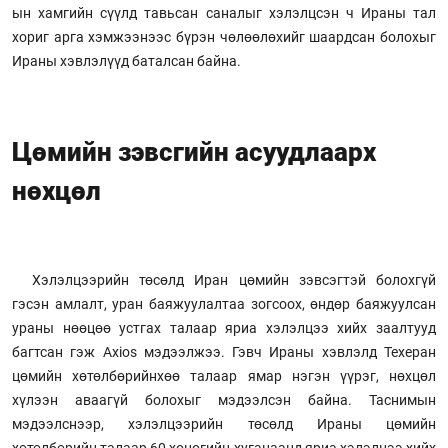
ын хамгийн сүүлд тавьсан саналыг хэлэлцсэн ч Ираны тал
хориг арга хэмжээнээс бүрэн чөлөөлөхийг шаардсан болохыг
Ираны хэвлэлүүд баталсан байна.
Цөмийн зэвсгийн асуудлаарх
нөхцөл
Хэлэлцээрийн төсөлд Иран цөмийн зэвсэгтэй болохгүй
гэсэн амлалт, уран баяжуулалтаа зогсоох, өндөр баяжуулсан
ураны нөөцөө устгах талаар яриа хэлэлцээ хийх заалтууд
багтсан гэж Axios мэдээлжээ. Гэвч Ираны хэвлэлд Техеран
цөмийн хөтөлбөрийнхөө талаар ямар нэгэн үүрэг, нөхцөл
хүлээн аваагүй болохыг мэдээлсэн байна. Таснимын
мэдээлснээр, хэлэлцээрийн төсөлд Ираны цөмийн