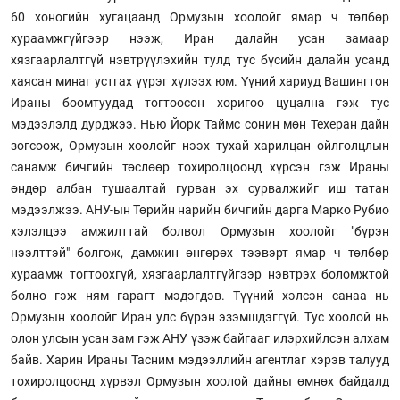
60 хоногийн хугацаанд Ормузын хоолойг ямар ч төлбөр
хураамжгүйгээр нээж, Иран далайн усан замаар
хязгаарлалтгүй нэвтрүүлэхийн тулд тус бүсийн далайн усанд
хаясан минаг устгах үүрэг хүлээх юм. Үүний хариуд Вашингтон
Ираны боомтуудад тогтоосон хоригоо цуцална гэж тус
мэдээлэлд дурджээ. Нью Йорк Таймс сонин мөн Техеран дайн
зогсоож, Ормузын хоолойг нээх тухай харилцан ойлголцлын
санамж бичгийн төслөөр тохиролцоонд хүрсэн гэж Ираны
өндөр албан тушаалтай гурван эх сурвалжийг иш татан
мэдээлжээ. АНУ-ын Төрийн нарийн бичгийн дарга Марко Рубио
хэлэлцээ амжилттай болвол Ормузын хоолойг "бүрэн
нээлттэй" болгож, дамжин өнгөрөх тээвэрт ямар ч төлбөр
хураамж тогтоохгүй, хязгаарлалтгүйгээр нэвтрэх боломжтой
болно гэж ням гарагт мэдэгдэв. Түүний хэлсэн санаа нь
Ормузын хоолойг Иран улс бүрэн эзэмшдэггүй. Тус хоолой нь
олон улсын усан зам гэж АНУ үзэж байгааг илэрхийлсэн алхам
байв. Харин Ираны Тасним мэдээллийн агентлаг хэрэв талууд
тохиролцоонд хүрвэл Ормузын хоолой дайны өмнөх байдалд