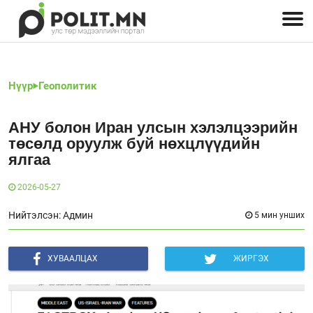
Улстөрчид: хэн, юу хэлэв
Дэлхийн улс төр
Чөлөөт хэвлэл
Залуус-Улс төр
Геополитик
Нийгэм
Нүүр
Геополитик
АНУ болон Иран улсын хэлэлцээрийн
төсөлд оруулж буй нөхцлүүдийн
ялгаа
2026-05-27
Нийтэлсэн: Админ
5 мин унших
ХУВААЛЦАХ
ЖИРГЭХ