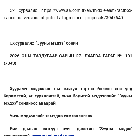
Эх сурвалж: https://www.aa.com.tr/en/middle-east/factbox-
iranian-us-versions-of-potential-agreement-proposals/3947540
Эх сурвалж: “Зууны мэдээ” сонин
2026 ОНЫ ТАВДУГААР САРЫН 27. ЛХАГВА ГАРАГ. № 101
(7843)
Хуурамч мэдээлэл хаа сайгүй тархах болсон энэ үед
баримттай, эх сурвалжтай, үнэн бодитой мэдээллийг “Зууны
мэдээ” сониноос аваарай.
Үнэн мэдээллийг хамтдаа хамгаалцгаая.
Бие даасан сэтгүүл зүйг дэмжин "Зууны мэдээ"