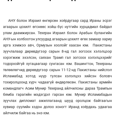
АНУ болон Израил өнгөрсөн хоёрдугаар сард Ираны эсрэг
агаарын цохилт өгснөөс хойш бүс нутгийн хурцадмал байдал
улам даамжирсан. Техеран Израил болон Арабын булангийн
АНУ-ын холбоотон улсуудад агаарын цохилт өгөх замаар хариу
арга хэмжээ авч, Ормузын хоолойг хаасан юм. Пакистаны
зуучлалаар дөрөвдүгээр сарын 8-нд гал зогсоох хэлэлцээр
хэрэгжиж эхэлсэн, саяхан Трамп гал зогсоох хэлэлцээрийг
тодорхойгүй хугацаагаар сунгасан юм. Вашингтон, Техераны
төлөөлөгчид дөрөвдүгээр сарын 11-12-нд Пакистаны нийслэл
Исламабад хотод нүүр тулсан хэлэлцээ хийсэн боловч
тохиролцоонд хүрч чадаагүй өндөрлөсөн. Пакистаны армийн
командлагч Асим Мунир Техеранд айлчилсны дараа Трампын
бямба гарагийн мэдэгдэл гарсан юм. Мунир Исламабадын
зуучлах дипломат ажиллагаанд шууд оролцож байгаагын
хувиар сүүлийн хэдэн долоо хоногт Иранд хоёрдахь удаагаа
айлчилж байгаа нь энэ юм.