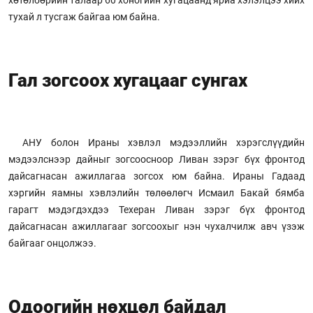
хөтөлбөрийн талаар 60 хоногийн хугацаанд яриа хэлэлцээ хийх
тухай л тусгаж байгаа юм байна.
Гал зогсоох хугацааг сунгах
АНУ болон Ираны хэвлэл мэдээллийн хэрэгслүүдийн
мэдээлснээр дайныг зогсоосноор Ливан зэрэг бүх фронтод
дайсагнасан ажиллагаа зогсох юм байна. Ираны Гадаад
хэргийн яамны хэвлэлийн төлөөлөгч Исмаил Бакай бямба
гарагт мэдэгдэхдээ Техеран Ливан зэрэг бүх фронтод
дайсагнасан ажиллагааг зогсоохыг нэн чухалчилж авч үзэж
байгааг онцолжээ.
Одоогийн нөхцөл байдал