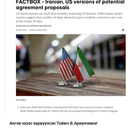
Англи эхээс хөрвүүлсэн Тоймч В.Ариунчимэг