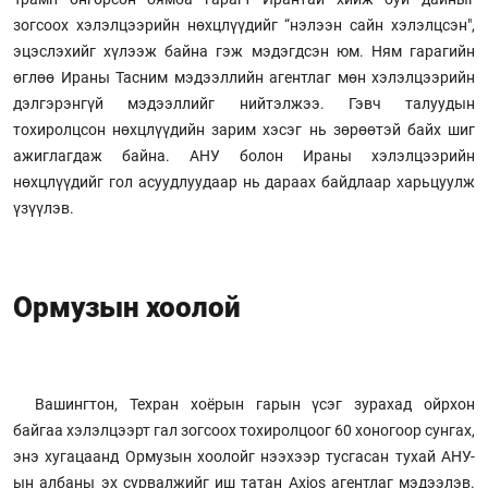
зогсоох хэлэлцээрийн нөхцлүүдийг “нэлээн сайн хэлэлцсэн",
эцэслэхийг хүлээж байна гэж мэдэгдсэн юм. Ням гарагийн
өглөө Ираны Тасним мэдээллийн агентлаг мөн хэлэлцээрийн
дэлгэрэнгүй мэдээллийг нийтэлжээ. Гэвч талуудын
тохиролцсон нөхцлүүдийн зарим хэсэг нь зөрөөтэй байх шиг
ажиглагдаж байна. АНУ болон Ираны хэлэлцээрийн
нөхцлүүдийг гол асуудлуудаар нь дараах байдлаар харьцуулж
үзүүлэв.
Ормузын хоолой
Вашингтон, Техран хоёрын гарын үсэг зурахад ойрхон
байгаа хэлэлцээрт гал зогсоох тохиролцоог 60 хоногоор сунгах,
энэ хугацаанд Ормузын хоолойг нээхээр тусгасан тухай АНУ-
ын албаны эх сурвалжийг иш татан Axios агентлаг мэдээлэв.