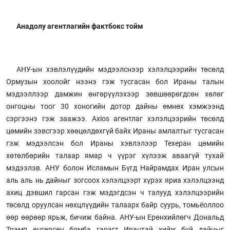
Анадолу агентлагийн фактбокс тойм
АНУ-ын хэвлэлүүдийн мэдээлснээр хэлэлцээрийн төсөлд
Ормузын хоолойг нээнэ гэж тусгасан бол Ираны талын
мэдээллээр дамжин өнгөрүүлэхээр зөвшөөрөгдсөн хөлөг
онгоцны тоог 30 хоногийн дотор дайны өмнөх хэмжээнд
сэргээнэ гэж заажээ. Axios агентлаг хэлэлцээрийн төсөлд
цөмийн зэвсгээр хөөцөлдөхгүй байх Ираны амлалтыг тусгасан
гэж мэдээлсэн бол Ираны хэвлэлээр Техеран цөмийн
хөтөлбөрийн талаар ямар ч үүрэг хүлээж аваагүй тухай
мэдээлэв. АНУ болон Исламын Бүгд Найрамдах Иран улсын
аль аль нь дайныг зогсоох хэлэлцээрт хүрэх яриа хэлэлцээнд
ахиц дэвшил гарсан гэж мэдэгдсэн ч талууд хэлэлцээрийн
төсөлд оруулсан нөхцлүүдийн талаарх байр суурь, томьёоллоо
өөр өөрөөр ярьж, бичиж байна. АНУ-ын Ерөнхийлөгч Дональд
Трамп өнгөрсөн бямба гарагт Ирантай хийж буй дайныг