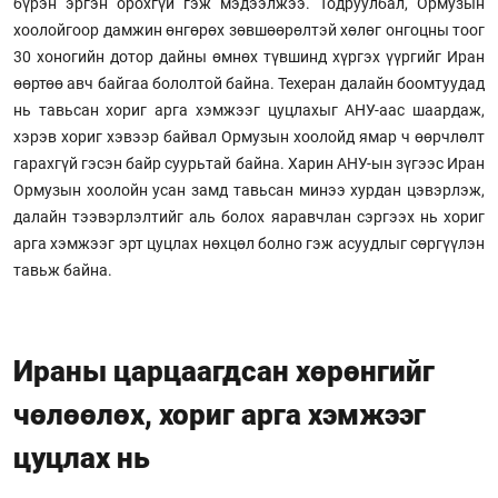
бүрэн эргэн орохгүй гэж мэдээлжээ. Тодруулбал, Ормузын
хоолойгоор дамжин өнгөрөх зөвшөөрөлтэй хөлөг онгоцны тоог
30 хоногийн дотор дайны өмнөх түвшинд хүргэх үүргийг Иран
өөртөө авч байгаа бололтой байна. Техеран далайн боомтуудад
нь тавьсан хориг арга хэмжээг цуцлахыг АНУ-аас шаардаж,
хэрэв хориг хэвээр байвал Ормузын хоолойд ямар ч өөрчлөлт
гарахгүй гэсэн байр суурьтай байна. Харин АНУ-ын зүгээс Иран
Ормузын хоолойн усан замд тавьсан минээ хурдан цэвэрлэж,
далайн тээвэрлэлтийг аль болох яаравчлан сэргээх нь хориг
арга хэмжээг эрт цуцлах нөхцөл болно гэж асуудлыг сөргүүлэн
тавьж байна.
Ираны царцаагдсан хөрөнгийг
чөлөөлөх, хориг арга хэмжээг
цуцлах нь