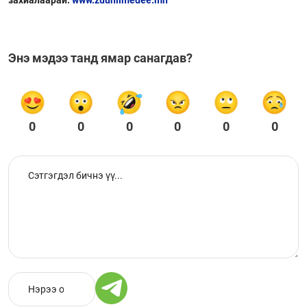
захиалаарай.
www.zuuniimedee.mn
Энэ мэдээ танд ямар санагдав?
0
0
0
0
0
0