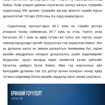
байна. Хоёр улирал дамнан хэрэгжсэн энэхүү ажлын түүврийн
судалгаанд 300 өрхөөс түүврийн аргаар монгол гэрийн бүрэн
дулаалгатай 150 өрх 2026 оны 4-р сард хамрагджээ.
Судалгаанд оролцогчдын 86.2 хувь нь гэрийн доторх
агаарын чанар сайжирсан, 89.7 хувь нь утаа, тортог, үнэр
багассан, 93.1 хувь нь өдөр тутам гал түлэх, үнс гаргах, нүүрс
зөөхөд зарцуулдаг цагийг бууруулсан гэж хариулсан байна. Энэ
нь дулааны насос нь зөвхөн халаалтын төхөөрөмж бус, харин
өрхийн амьдралын чанарыг дээшлүүлэх, ахуйн хөдөлмөрийг
бууруулах, эрүүл мэндэд сөрөг нөлөөтэй хүчин зүйлсийг
багасгах шийдэл болж байна. Мөн гэр хорооллын айл
өрхүүдийн дулааны тав тух, дотор орчны агаарын чанар, өдөр
тутмын хөдөлмөр болон өрхийн зардалд эерэг нөлөө үзүүлжээ.