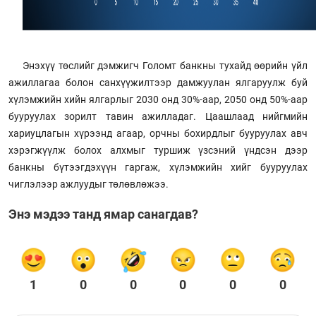
Энэхүү төслийг дэмжигч Голомт банкны тухайд өөрийн үйл
ажиллагаа болон санхүүжилтээр дамжуулан ялгаруулж буй
хүлэмжийн хийн ялгарлыг 2030 онд 30%-аар, 2050 онд 50%-аар
бууруулах зорилт тавин ажилладаг. Цаашлаад нийгмийн
хариуцлагын хүрээнд агаар, орчны бохирдлыг бууруулах авч
хэрэгжүүлж болох алхмыг туршиж үзсэний үндсэн дээр
банкны бүтээгдэхүүн гаргаж, хүлэмжийн хийг бууруулах
чиглэлээр ажлуудыг төлөвлөжээ.
Энэ мэдээ танд ямар санагдав?
1
0
0
0
0
0