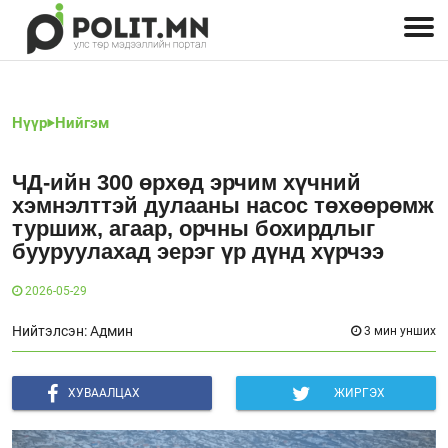
Улстөрчид: хэн, юу хэлэв
Дэлхийн улс төр
Чөлөөт хэвлэл
Залуус-Улс төр
Геополитик
Нийгэм
Нүүр
Нийгэм
ЧД-ийн 300 өрхөд эрчим хүчний
хэмнэлттэй дулааны насос төхөөрөмж
туршиж, агаар, орчны бохирдлыг
бууруулахад эерэг үр дүнд хүрчээ
2026-05-29
Нийтэлсэн: Админ
3 мин унших
ХУВААЛЦАХ
ЖИРГЭХ