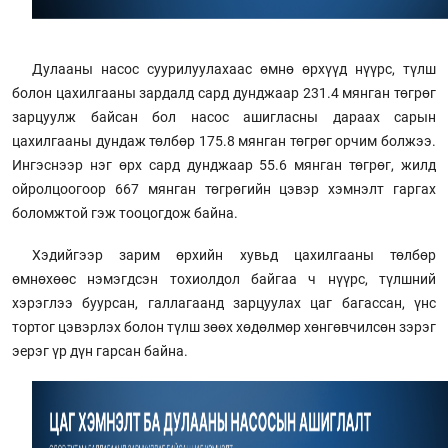
Дулааны насос суурилуулахаас өмнө өрхүүд нүүрс, түлш
болон цахилгааны зардалд сард дунджаар 231.4 мянган төгрөг
зарцуулж байсан бол насос ашигласны дараах сарын
цахилгааны дундаж төлбөр 175.8 мянган төгрөг орчим болжээ.
Ингэснээр нэг өрх сард дунджаар 55.6 мянган төгрөг, жилд
ойролцоогоор 667 мянган төгрөгийн цэвэр хэмнэлт гаргах
боломжтой гэж тооцогдож байна.
Хэдийгээр зарим өрхийн хувьд цахилгааны төлбөр
өмнөхөөс нэмэгдсэн тохиолдол байгаа ч нүүрс, түлшний
хэрэглээ буурсан, галлагаанд зарцуулах цаг багассан, үнс
тортог цэвэрлэх болон түлш зөөх хөдөлмөр хөнгөвчилсөн зэрэг
эерэг үр дүн гарсан байна.