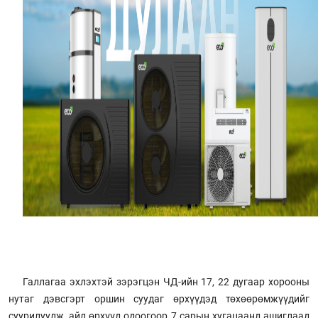
Галлагаа эхлэхтэй зэрэгцэн ЧД-ийн 17, 22 дугаар хорооны
нутаг дэвсгэрт оршин суудаг өрхүүдэд төхөөрөмжүүдийг
суурилуулж, айл өрхүүд одоогоор 7 сарын хугацаанд ашиглаад