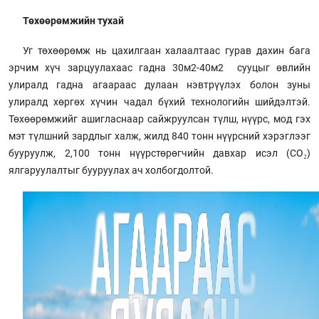
Төхөөрөмжийн тухай
Уг төхөөрөмж нь цахилгаан халаалтаас гурав дахин бага
эрчим хүч зарцуулахаас гадна 30м2-40м2 сууцыг өвлийн
улиралд гадна агаараас дулаан нэвтрүүлэх болон зуны
улиралд хөргөх хүчин чадал бүхий технологийн шийдэлтэй.
Төхөөрөмжийг ашигласнаар сайжруулсан түлш, нүүрс, мод гэх
мэт түлшний зардлыг халж, жилд 840 тонн нүүрсний хэрэглээг
бууруулж, 2,100 тонн нүүрстөрөгчийн давхар исэл (CO₂)
ялгаруулалтыг бууруулах ач холбогдолтой.