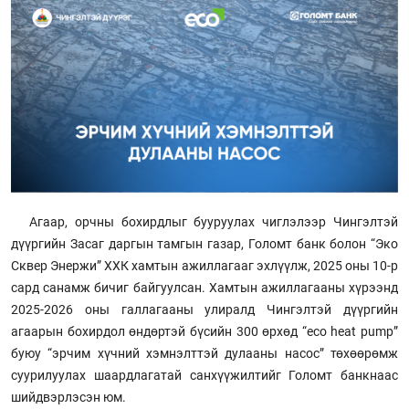
Агаар, орчны бохирдлыг бууруулах чиглэлээр Чингэлтэй
дүүргийн Засаг даргын тамгын газар, Голомт банк болон “Эко
Сквер Энержи” ХХК хамтын ажиллагааг эхлүүлж, 2025 оны 10-р
сард санамж бичиг байгуулсан. Хамтын ажиллагааны хүрээнд
2025-2026 оны галлагааны улиралд Чингэлтэй дүүргийн
агаарын бохирдол өндөртэй бүсийн 300 өрхөд “eco heat pump”
буюу “эрчим хүчний хэмнэлттэй дулааны насос” төхөөрөмж
суурилуулах шаардлагатай санхүүжилтийг Голомт банкнаас
шийдвэрлэсэн юм.