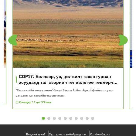
үд
COP17: Бэлчээр, ус, цөлжилт гэсэн гурван
асуудалд тал хээрийн төлөвлөгөө төвлөрч
байна
"Тал хээрийн төлөвлөгөө" буюу (Steppe Action Agenda)-ийн гол үзэл
И
санаа нь тал хээрийн экосистеми
1
Өчигдөр 11 цаг 39 мин
Бидний тухай
Сурталчилгаа байршуулах
Холбоо барих