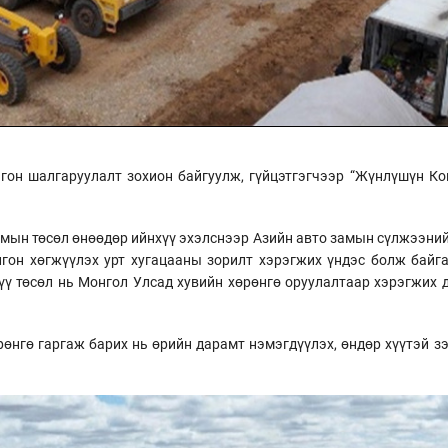
нгон шалгаруулалт зохион байгуулж, гүйцэтгэгчээр “Жүнлүшүн К
амын төсөл өнөөдөр ийнхүү эхэлснээр Азийн авто замын сүлжээний
лгон хөгжүүлэх урт хугацааны зорилт хэрэгжих үндэс болж байга
үү төсөл нь Монгол Улсад хувийн хөрөнгө оруулалтаар хэрэгжих 
рөнгө гаргаж барих нь өрийн дарамт нэмэгдүүлэх, өндөр хүүтэй з