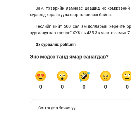
Зам, тээврийн яамнаас цаашид их хэмжээний 
хүрээнд хэрэгжүүлэхээр төлөвлөж байна.
Төслийг нийт 500 сая ам.долларын хөрөнгө о
зургаадугаар товчоо” ХХК нь 435.3 км авто замыг 
Эх сурвалж: polit.mn
Энэ мэдээ танд ямар санагдав?
0
0
0
0
0