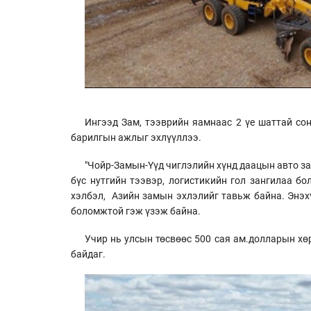
Ингээд Зам, тээврийн яамнаас 2 үе шаттай со
барилгын ажлыг эхлүүллээ.
"Чойр-Замын-Үүд чиглэлийн хүнд даацын авто з
бүс нутгийн тээвэр, логистикийн гол зангилаа бо
хэлбэл, Азийн замын эхлэлийг тавьж байна. Энэх
боломжтой гэж үзэж байна.
Учир нь улсын төсвөөс 500 сая ам.долларын хө
байдаг.