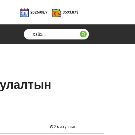
2026/08/7
3593.87
$
иулалтын
2 мин унших