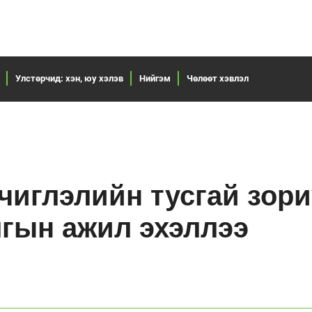
Улстөрчид: хэн, юу хэлэв
Нийгэм
Чөлөөт хэвлэл
чиглэлийн тусгай зор
гын ажил эхэллээ