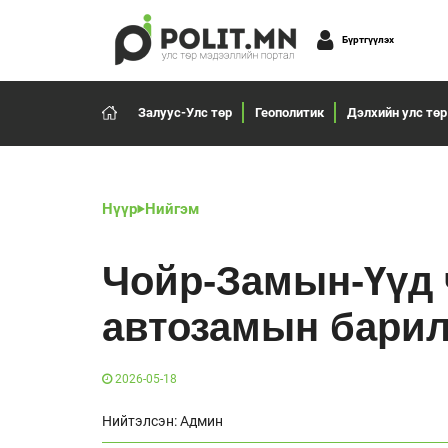
Бүртгүүлэх
Залуус-Улс төр
Геополитик
Дэлхийн улс төр
Нүүр
Нийгэм
Чойр-Замын-Үүд 
автозамын барил
2026-05-18
Нийтэлсэн: Админ