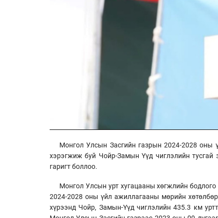
Монгол Улсын Засгийн газрын 2024-2028 оны ү
хэрэгжиж буй Чойр-Замын Үүд чиглэлийн тусгай 
гаригт боллоо.
Монгол Улсын урт хугацааны хөгжлийн бодлого 
2024-2028 оны үйл ажиллагааны мөрийн хөтөлбөр 
хүрээнд Чойр, Замын-Үүд чиглэлийн 435.3 км урт
Монгол Улсын Засгийн газраас 2023 оны 09 дүгээр