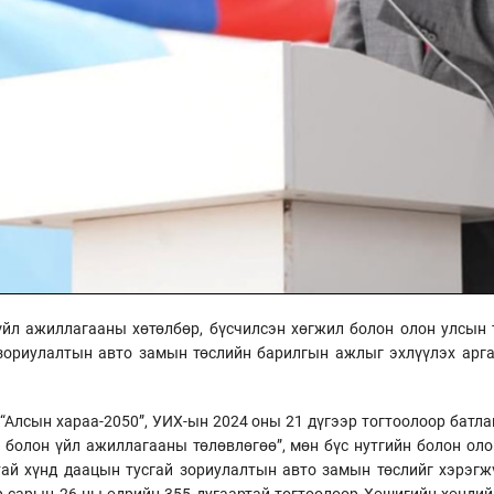
йл ажиллагааны хөтөлбөр, бүсчилсэн хөгжил болон олон улсын 
зориулалтын авто замын төслийн барилгын ажлыг эхлүүлэх арга
“Алсын хараа-2050”, УИХ-ын 2024 оны 21 дүгээр тогтоолоор батл
болон үйл ажиллагааны төлөвлөгөө”, мөн бүс нутгийн болон ол
тай хүнд даацын тусгай зориулалтын авто замын төслийг хэрэгж
 сарын 26-ны өдрийн 355 дугаартай тогтоолоор Хөшигийн хөндий,