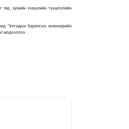
г төр, хувийн хэвшлийн түншлэлийн
гөөд “Хятадын барилгын инженерийн
ас мэдээллээ.