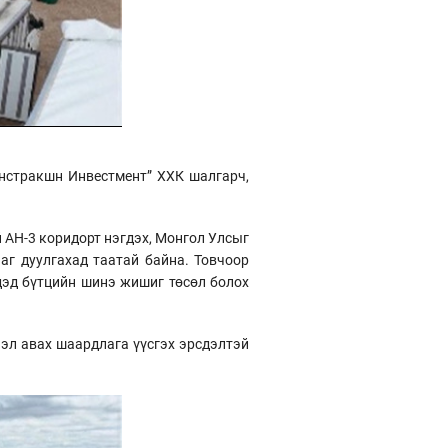
онстракшн Инвестмент” ХХК шалгарч,
 AH-3 коридорт нэгдэх, Монгол Улсыг
аг дуулгахад таатай байна. Товчоор
дэд бүтцийн шинэ жишиг төсөл болох
ээл авах шаардлага үүсгэх эрсдэлтэй