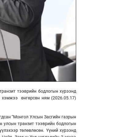
транзит тээврийн бодлогын хүрээнд
 хэмжээ өнгөрсөн ням (2026.05.17)
агдсан “Монгол Улсын Засгийн газрын
он улсын транзит тээврийн бодлогын
үүлэхээр төлөвлөсөн. Үүний хүрээнд
 Чойр, Замын-Үүд чиглэлийн 2 эгнээ