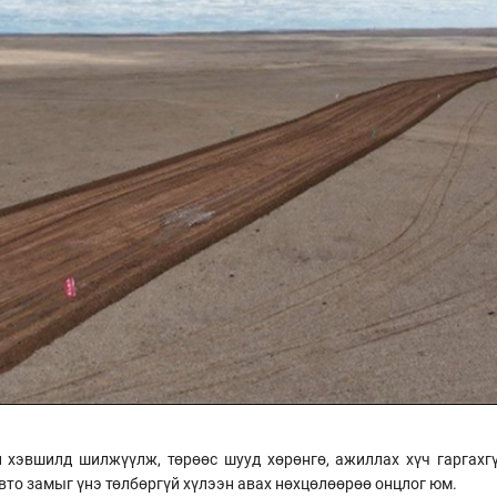
н хэвшилд шилжүүлж, төрөөс шууд хөрөнгө, ажиллах хүч гаргах
авто замыг үнэ төлбөргүй хүлээн авах нөхцөлөөрөө онцлог юм.