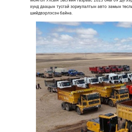
хүнд даацын тусгай зориулалтын авто замын төсл
шийдвэрлэсэн байна.