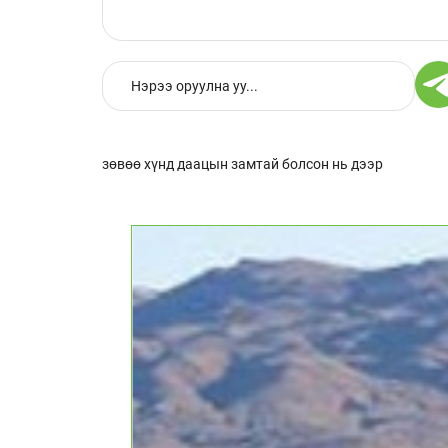
зөвөө хүнд даацын замтай болсон нь дээр