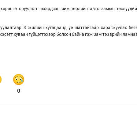
хөрөнгө оруулалт шаардсан ийм төрлийн авто замын төслүүдий
руулалтаар 3 жилийн хугацаанд үе шаттайгаар хэрэгжүүлэх бө
7 хэсэгт хуваан гүйцэтгэхээр болсон байна гэж Зам тээврийн яамна
0