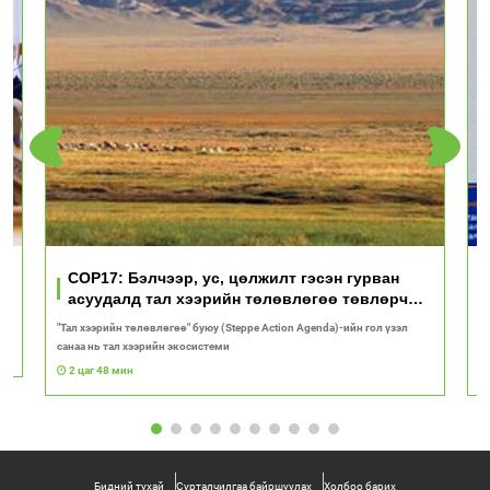
үд
COP17: Бэлчээр, ус, цөлжилт гэсэн гурван
асуудалд тал хээрийн төлөвлөгөө төвлөрч
байна
"Тал хээрийн төлөвлөгөө" буюу (Steppe Action Agenda)-ийн гол үзэл
И
санаа нь тал хээрийн экосистеми
1
2 цаг 48 мин
Бидний тухай
Сурталчилгаа байршуулах
Холбоо барих