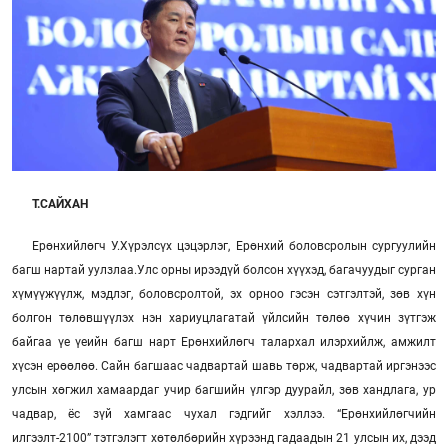
Т.САЙХАН
Ерөнхийлөгч У.Хүрэлсүх цэцэрлэг, Ерөнхий боловсролын сургуулийн
багш нартай уулзлаа.Улс орны ирээдүй болсон хүүхэд, багачуудыг сурган
хүмүүжүүлж, мэдлэг, боловсролтой, эх орноо гэсэн сэтгэлтэй, зөв хүн
болгон төлөвшүүлэх нэн хариуцлагатай үйлсийн төлөө хүчин зүтгэж
байгаа үе үеийн багш нарт Ерөнхийлөгч талархал илэрхийлж, амжилт
хүсэн ерөөлөө. Сайн багшаас чадвартай шавь төрж, чадвартай иргэнээс
улсын хөгжил хамаардаг учир багшийн үлгэр дуурайл, зөв хандлага, ур
чадвар, ёс зүй хамгаас чухал гэдгийг хэллээ. “Ерөнхийлөгчийн
илгээлт-2100” тэтгэлэгт хөтөлбөрийн хүрээнд гадаадын 21 улсын их, дээд