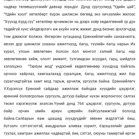
чадвар төлөвшүүлэхийг давхар зорьдог. Дунд сургуулиуд “Үдийн цай”,
“Үдийн хоол” хөтөлбөрт бүрэн шилжсэн бөгөөд энэ хичээлийн жилээс
“Хүүхэд бүрд сүү” хөтөлбөр эрчимжсэн нь дээрх хоёр хөдөлгөөний үр дүн
төдийгүй хүнс үйлдвэрлэгч аж ахуйн нэгж, жижиг, дунд бизнес эрхлэгчдэд
том дэмжлэг болжээ. Өнгөрсөн хугацаанд Ерөнхийлөгчийн санаачилга,
ивээл дор шинжлэх ухааны ажилтнууд, багш, түүхийн багш нарын Их
хурал, улсын зөвлөгөөн болсон бол монгол хэлний багш нар
зөвлөгөөнөө хийж, ололт амжилт, тулгамдсан асуудал, гарц, шийдлээ
хэлэлцэнэ. “Тэрбум мод” үндэсний хөдөлгөөнөөр хүүхдүүд байгаль
орчноо хайрлах, хамгаалахад суралцаж, багш, ажилтнууд жил бүр
сурагчидтайгаа хамт мод тарьж, арчилж, ургуулж байна. Ерөнхийлөгч
У.Хүрэлсүх Ерөнхий сайдаар ажиллаж байхдаа хүүхдийн цэцэрлэг,
ерөнхий боловсролын сургууль, дотуур байрыг нүхэн жорлонгоос салгах
төсөл хэрэгжүүлж эхэлсэн.Үүний дүнд 764 цэцэрлэг, сургууль, дотуур
байр орчин үеийн ариун цэврийн байгууламжтай болоод
байна.Салбарын яам цаашид хүүхдүүдийг зөвхөн мэдлэгтэй биш,
бүтээлч сэтгэлгээтэй, амьдралын аливаа сорилт, бэрхшээлийг даван
туулах, хамтран ажиллах чадвартай, бие, сэтгэл, оюуны тамиртай иргэн