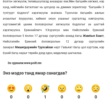
болгон хөгжүүлж, төлөвшүүлэхэд анхаарах юм.Мөн багшийн хөгжил, нэр
хүнд, нийгмийн баталгааг нь цогцоор нь дэмжих зорилгоор “Багшийн 3
тулгуурт бодлого” хэрэгжүүлж эхэлжээ. Түүнчлэн багшийн ажлын
ачааллыг бууруулах, хиймэл оюун ухааныг сургалтад нэвтрүүлэх,
хүртээмжтэй цахим боловсролыг хөгжүүлэх бодлогыг үе шаттай
хэрэгжүүлнэ. Ерөнхийлөгч У.Хүрэлсүх мөн Нийслэлийн Ерөнхий
боловсролын 5 болон 17 дугаар сургуулийн ахмад багш
Жамбын Бааст
,
Нийслэлийн Ерөнхий боловсролын 12 дугаар сургуулийн
захирал
Мишигдоржийн Туулсайхан
нарт Гавьяат багш цол хүртээж, нэр
бүхий багш нарыг төрийн дээд одон, медалиар шагналаа.
Эх сурвалж:www.polit.mn
Энэ мэдээ танд ямар санагдав?
0
0
1
0
0
0