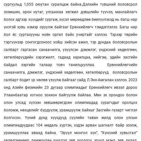
сургуульд 1,055 оюутан суралцаж байна.Дэлхийн түвшний боловсрол
эзэмшин, орон нутаг, улсынхаа хөгжил дэвшлийн түүчээ, манлайлагч
болох эдгээр хүүхдийг сургаж, хүсэл мөрөөдлөө биелүүлэхэд нь багш нар
үнэтэй хувь нэмэр оруулж байгааг Ерөнхийлөгч тэмдэглэлээ. Багш нар
бол ёс суртахууны ноён оргил байх учиртайг хэллээ. Тэрээр төрийн
тэргүүнээр сонгогдсоноос хойш хийсэн ажил, тэр дундаа боловсролын
салбарт гаргасан санаачилга, үзүүлсэн дэмжлэг, үндэсний хөдөлгөөн,
хөтөлбөрүүдийн хэрэгжилт, гадаад харилцаа, нийгэм, эдийн засгийн
байдал зэргийн талаар товч танилцууллаа.
Ерөнхийлөгчийн
санаачилга, дэмжлэг, үндэсний хөдөлгөөн, хөтөлбөрүүд боловсролын
салбарт бодит үр нөлөө үзүүлж байгааг сайд Л.Энх-Амгалан хэллээ. 2023
онд Азийн физикийн 23 дугаар олимпиадыг Ерөнхийлөгч ивээл дороо
Улаанбаатар хотноо зохион байгуулж байлаа. Мөн эх орондоо болон
олон улсад хүлээн зөвшөөрөгдсөн олимпиадад сурагчдыг оролцох
боломж, нөхцөлийг бүрдүүлж, урамшуулж байхыг Засгийн газарт чиглэл
болгосон. Үүний дүнд хүүхдүүд сүүлийн таван жилд олон улсын
олимпиадуудаас 104 медаль хүртэн, хэдэн арван шагналт байр эзэлж,
урамшууллаа аваад байна. “Эрүүл монгол хүн”, “Хүнсний хувьсгал”
хөдөлгөөнөөр дамжуулан хүүхдэд зөв хооллох, эрүүл мэнд, зөв дадал,