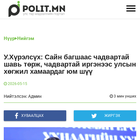
Улстөрчид: хэн, юу хэлэв
Дэлхийн улс төр
Чөлөөт хэвлэл
Залуус-Улс төр
Геополитик
Нийгэм
Нүүр
Нийгэм
У.Хүрэлсүх: Сайн багшаас чадвартай
шавь төрж, чадвартай иргэнээс улсын
хөгжил хамаардаг юм шүү
2026-05-15
Нийтэлсэн: Админ
3 мин унших
ХУВААЛЦАХ
ЖИРГЭХ