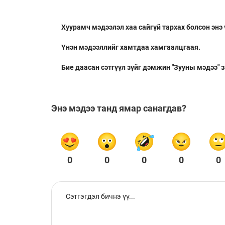
Хуурамч мэдээлэл хаа сайгүй тархах болсон энэ
Үнэн мэдээллийг хамтдаа хамгаалцгаая.
Бие даасан сэтгүүл зүйг дэмжин "Зууны мэдээ" 
Энэ мэдээ танд ямар санагдав?
0
0
0
0
0