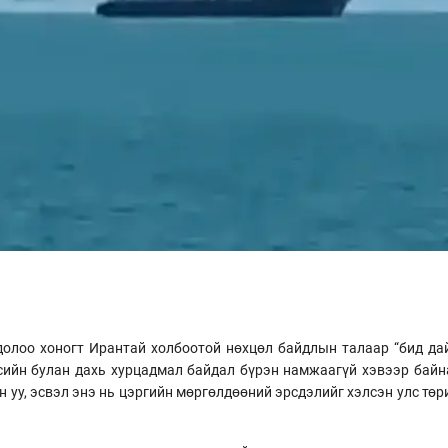
олоо хоногт Ирантай холбоотой нөхцөл байдлын талаар “бид дай
ийн булан дахь хурцадмал байдал бүрэн намжаагүй хэвээр байн
 уу, эсвэл энэ нь цэргийн мөргөлдөөний эрсдэлийг хэлсэн улс төр