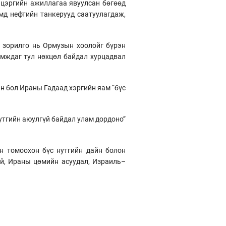
 цэргийн ажиллагаа явуулсан бөгөөд
мд нефтийн танкерууд саатуулагдаж,
л зорилго нь Ормузын хоолойг бүрэн
амждаг тул нөхцөл байдал хурцадвал
 бол Ираны Гадаад хэргийн яам “бүс
утгийн аюулгүй байдал улам дордоно”
н томоохон бүс нутгийн дайн болон
й, Ираны цөмийн асуудал, Израиль–