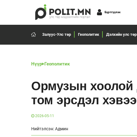
Бүртгүүлэх
Залуус-Улс төр
Геополитик
Дэлхийн улс төр
Нүүр
Геополитик
Ормузын хоолой 
том эрсдэл хэвэ
2026-05-11
Нийтэлсэн: Админ