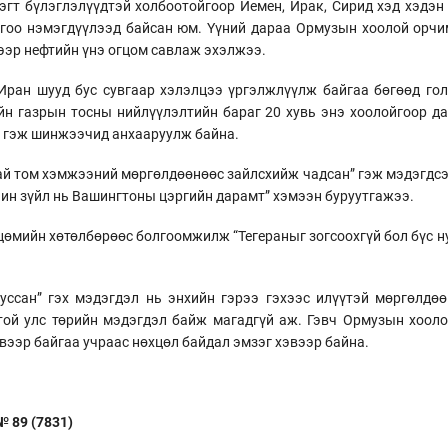
гт бүлэглэлүүдтэй холбоотойгоор Йемен, Ирак, Сирид хэд хэдэн
гоо нэмэгдүүлээд байсан юм. Үүний дараа Ормузын хоолой орчи
ээр нефтийн үнэ огцом савлаж эхэлжээ.
 Иран шууд бус сувгаар хэлэлцээ үргэлжлүүлж байгаа бөгөөд го
йн газрын тосны нийлүүлэлтийн бараг 20 хувь энэ хоолойгоор д
эй гэж шинжээчид анхааруулж байна.
й том хэмжээний мөргөлдөөнөөс зайлсхийж чадсан” гэж мэдэгдсэн
чин зүйл нь Вашингтоны цэргийн дарамт” хэмээн буруутгажээ.
цөмийн хөтөлбөрөөс болгоомжилж “Тегераныг зогсоохгүй бол бүс н
ссан” гэх мэдэгдэл нь энхийн гэрээ гэхээс илүүтэй мөргөлдөө
той улс төрийн мэдэгдэл байж магадгүй аж. Гэвч Ормузын хооло
вээр байгаа учраас нөхцөл байдал эмзэг хэвээр байна.
 89 (7831)