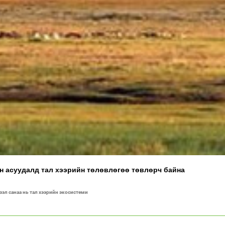
ан асуудалд тал хээрийн төлөвлөгөө төвлөрч байна
үзэл санаа нь тал хээрийн экосистеми