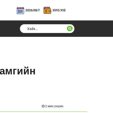
2026/08/7
3593.93
$
хамгийн
2 мин унших