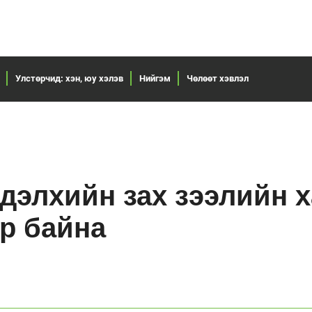
Улстөрчид: хэн, юу хэлэв
Нийгэм
Чөлөөт хэвлэл
дэлхийн зах зээлийн 
эр байна