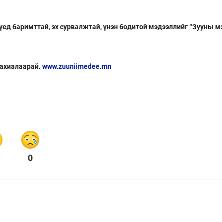
 үед баримттай, эх сурвалжтай, үнэн бодитой мэдээллийг “Зууны м
захиалаарай.
www.zuuniimedee.mn
0