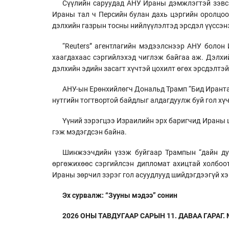
Сүүлийн саруудад АНУ Ираны дэмжлэгтэй зэвсэ
Ираны тал ч Персийн булан дахь цэргийн оролцоо
дэлхийн газрын тосны нийлүүлэлтэд эрсдэл үүссэн
“Reuters” агентлагийн мэдээлснээр АНУ болон
хаагдахаас сэргийлэхэд чиглэж байгаа аж. Дэлхи
дэлхийн эдийн засагт хүчтэй цохилт өгөх эрсдэлт
АНУ-ын Ерөнхийлөгч Дональд Трамп “Бид Иранта
нутгийн тогтвортой байдлыг алдагдуулж буй гол хү
Үүний зэрэгцээ Израилийн эрх баригчид Ираны 
гэж мэдэгдсэн байна.
Шинжээчдийн үзэж буйгаар Трампын “дайн дуу
өргөжихөөс сэргийлсэн дипломат ахицтай холбоо
Ираны зөрчил зэрэг гол асуудлууд шийдэгдээгүй хэ
Эх сурвалж: “Зууны мэдээ” сонин
2026 ОНЫ ТАВДУГААР САРЫН 11. ДАВАА ГАРАГ. №