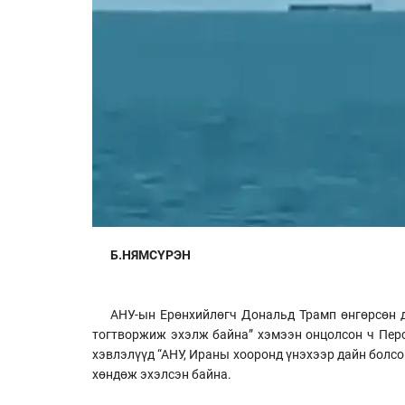
Б.НЯМСҮРЭН
АНУ-ын Ерөнхийлөгч Дональд Трамп өнгөрсөн д
тогтворжиж эхэлж байна” хэмээн онцолсон ч Перс
хэвлэлүүд “АНУ, Ираны хооронд үнэхээр дайн болсон
хөндөж эхэлсэн байна.