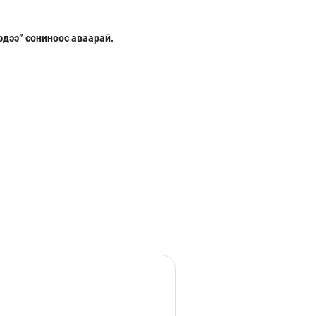
эдээ” сониноос аваарай.