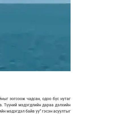
ныг зогсоож чадсан, одоо бүс нутаг
а. Түүний мэдэгдлийн дараа дэлхийн
ийн мэдэгдэл байв уу” гэсэн асуултыг