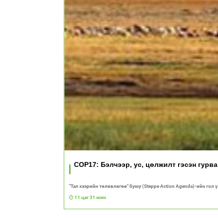
COP17: Бэлчээр, ус, цөлжилт гэсэн гурв
"Тал хээрийн төлөвлөгөө" буюу (Steppe Action Agenda)-ийн гол 
11 цаг 31 мин