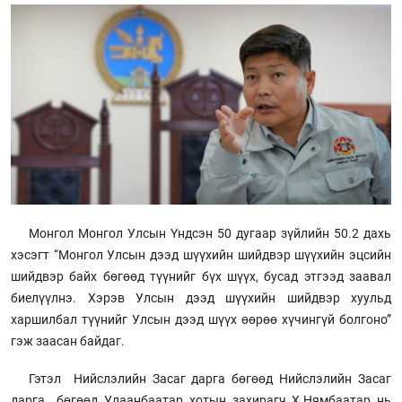
Монгол Монгол Улсын Үндсэн 50 дугаар зүйлийн 50.2 дахь
хэсэгт “Монгол Улсын дээд шүүхийн шийдвэр шүүхийн эцсийн
шийдвэр байх бөгөөд түүнийг бүх шүүх, бусад этгээд заавал
биелүүлнэ. Хэрэв Улсын дээд шүүхийн шийдвэр хуульд
харшилбал түүнийг Улсын дээд шүүх өөрөө хүчингүй болгоно”
гэж заасан байдаг.
Гэтэл Нийслэлийн Засаг дарга бөгөөд Нийслэлийн Засаг
дарга бөгөөд Улаанбаатар хотын захирагч Х.Нямбаатар нь