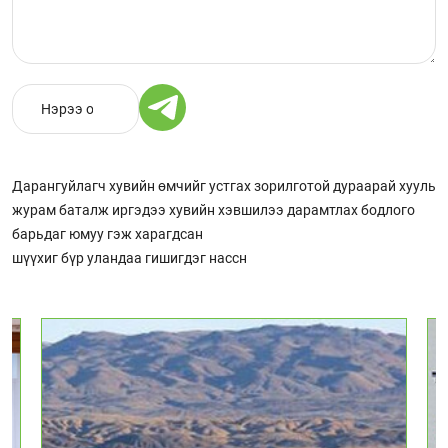
Дарангуйлагч хувийн өмчийг устгах зорилготой дураарай хууль
журам баталж иргэдээ хувийн хэвшилээ дарамтлах бодлого
барьдаг юмуу гэж харагдсан
шүүхиг бүр уландаа гишигдэг нассн