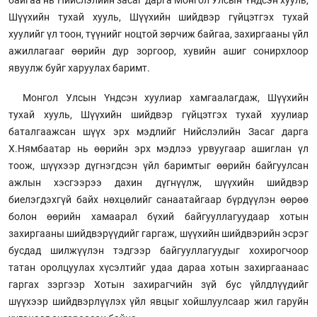
Шүүхийн тухай хууль, Шүүхийн шийдвэр гүйцэтгэх тухай
хуулийг үл тоон, түүнийг ноцтой зөрчиж байгаа, захиргааны үйл
ажиллагааг өөрийн дур зоргоор, хувийн ашиг сонирхлоор
явуулж буйг харуулах баримт.
Монгол Улсын Үндсэн хуулиар хамгаалагдаж, Шүүхийн
тухай хууль, Шүүхийн шийдвэр гүйцэтгэх тухай хуулиар
баталгаажсан шүүх эрх мэдлийг Нийслэлийн Засаг дарга
Х.Нямбаатар нь өөрийн эрх мэдлээ урвуугаар ашиглан үл
тоож, шүүхээр дүгнэгдсэн үйл баримтыг өөрийн байгуулсан
ажлын хэсгээрээ дахин дүгнүүлж, шүүхийн шийдвэр
биелэгдэхгүй байх нөхцөлийг санаатайгаар бүрдүүлэн өөрөө
болон өөрийн хамаарал бүхий байгууллагуудаар хотын
захиргааны шийдвэрүүдийг гаргаж, шүүхийн шийдвэрийн эсрэг
бусдад шилжүүлэн тэдгээр байгууллагуудыг хохирогчоор
татан оролцуулах хүсэлтийг удаа дараа хотын захиргаанаас
гаргах зэргээр Хотын захирагчийн зүй бус үйлдлүүдийг
шүүхээр шийдвэрлүүлэх үйл явцыг хойшлуулсаар жил гаруйн