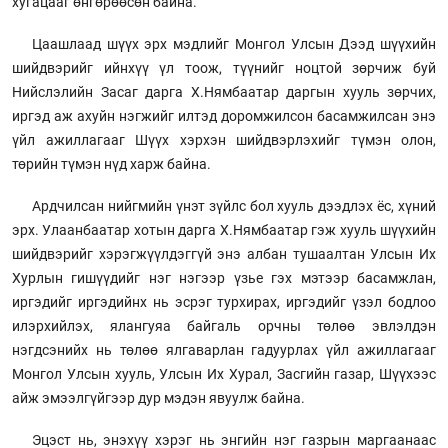
хугацааг өнгөрөөсөн байна.
Цаашлаад шүүх эрх мэдлийг Монгол Улсын Дээд шүүхийн
шийдвэрийг ийнхүү үл тоож, түүнийг ноцтой зөрчиж буй
Нийслэлийн Засаг дарга Х.Нямбаатар даргын хууль зөрчих,
иргэд аж ахуйн нэгжийг илтэд доромжилсон басамжилсан энэ
үйл ажиллагааг Шүүх хэрхэн шийдвэрлэхийг түмэн олон,
төрийн түмэн нүд харж байна.
Ардчилсан нийгмийн үнэт зүйлс бол хууль дээдлэх ёс, хүний
эрх. Улаанбаатар хотын дарга Х.Нямбаатар гэж хууль шүүхийн
шийдвэрийг хэрэгжүүлдэггүй энэ албан тушаалтан Улсын Их
Хурлын гишүүдийг нэг нэгээр үзье гэх мэтээр басамжлан,
иргэдийг иргэдийнх нь эсрэг турхирах, иргэдийг үзэл бодлоо
илэрхийлэх, ялангуяа байгаль орчны төлөө эвлэлдэн
нэгдсэнийх нь төлөө ялгаварлан гадуурлах үйл ажиллагааг
Монгол Улсын хууль, Улсын Их Хурал, Засгийн газар, Шүүхээс
айж эмээлгүйгээр дур мэдэн явуулж байна.
Эцэст нь, энэхүү хэрэг нь энгийн нэг газрын маргаанаас