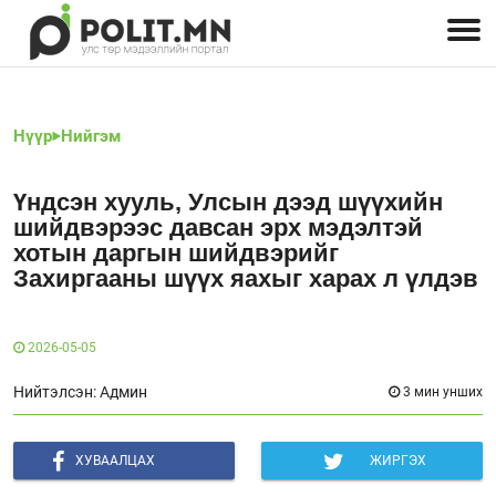
Улстөрчид: хэн, юу хэлэв
Дэлхийн улс төр
Чөлөөт хэвлэл
Залуус-Улс төр
Геополитик
Нийгэм
Нүүр
Нийгэм
Үндсэн хууль, Улсын дээд шүүхийн
шийдвэрээс давсан эрх мэдэлтэй
хотын даргын шийдвэрийг
Захиргааны шүүх яахыг харах л үлдэв
2026-05-05
Нийтэлсэн: Админ
3 мин унших
ХУВААЛЦАХ
ЖИРГЭХ