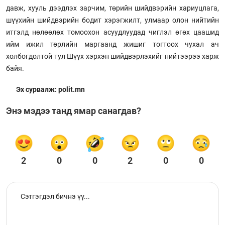
давж, хууль дээдлэх зарчим, төрийн шийдвэрийн хариуцлага,
шүүхийн шийдвэрийн бодит хэрэгжилт, улмаар олон нийтийн
итгэлд нөлөөлөх томоохон асуудлуудад чиглэл өгөх цаашид
ийм ижил төрлийн маргаанд жишиг тогтоох чухал ач
холбогдолтой тул Шүүх хэрхэн шийдвэрлэхийг нийтээрээ харж
байя.
Эх сурвалж: polit.mn
Энэ мэдээ танд ямар санагдав?
2
0
0
2
0
0