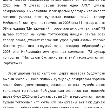
2025 оны 3 дугаар сарын 26-ны өдөр А/371 дүгээр
захирамжаар “Нийслэлийн Засаг даргын дэргэдэх Уламжлалт
анагаах ухааны элэг судлалын клиник төвийн талаар
Нийслэлийн өмч хувьчлах комиссын 2008 оны 11 дүгээр сарын
08-ны өдрийн “Менежментийн гэрээгээр ажиллуулах тухай” 73
дугаар тогтоол нь хууль тогтоомжид нийцэж байгаа эсэх
талаар санал, дүгнэлт гаргах чиг үүрэг бүхий Ажлын хэсгийг
баталж, гурван шатны шүүхийн хүчин төгөлдөр шийдвэртэй тус
2008 оны Нийслэлийн өмч хувьчлах комиссын 73 дугаар
тогтоолыг “Илт хууль бус захиргааны акт” гэсэн дүгнэлтийг
гаргуулжээ.
Засаг даргын газар хэлтсийн дарга нараараа бүрдүүлсэн
ажлын хэсэг нь Хоёр жилийн хугацаанд захиргааны хэргийн
анхан болон давж заалдах, хяналтын шатны шүүхийн хянан
хэлэлцсэн тогтоолыг байгуулагдсан өдрөөсөө нэг хоногийн
дараа буюу 2025 оны 3 дугаар сарын 27-ны өдөр дүгнэлт гарган
тухайн тогтоолыг илт хууль бус захиргааны акт гэж дүгнэж
байгаа нь Нийслэлийн засаг дарга Монгол Улсын Үндсэн хууль,