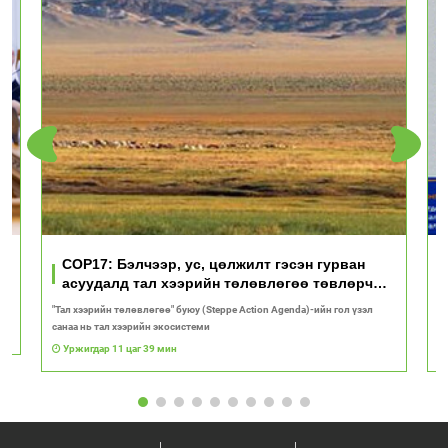
үд
COP17: Бэлчээр, ус, цөлжилт гэсэн гурван
асуудалд тал хээрийн төлөвлөгөө төвлөрч
байна
"Тал хээрийн төлөвлөгөө" буюу (Steppe Action Agenda)-ийн гол үзэл
И
санаа нь тал хээрийн экосистеми
1
Уржигдар 11 цаг 39 мин