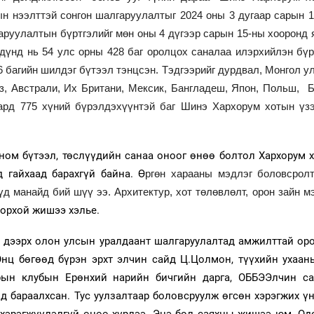
н нээлттэй сонгон шалгаруулалтыг 2024 оны 3 дугаар сарын 1
аруулалтын бүртгэлийг мөн оны 4 дүгээр сарын 15-ны хооронд
 дүнд нь 54 улс орны 428 баг оролцох саналаа илэрхийлэн бүрт
 багийн шилдэг бүтээл тэнцсэн. Тэдгээрийг дурдвал, Монгол у
з, Австрали, Их Британи, Мексик, Бангладеш, Япон, Польш, Б
ард 775 хүний бүрэлдэхүүнтэй баг Шинэ Хархорум хотын үз
ом бүтээл, төслүүдийн санаа оноог өнөө болтол Хархорум х
 гайхаад барахгүй байна. Ө
ргөн харааны мэдлэг боловсрол
д манайд бий шүү ээ. Архитектур, хот төлөвлөлт, орон зайн м
орхой жишээ хэлье.
 дээрх олон улсын уралдаант шалгаруулалтад амжилттай оро
Онц бөгөөд бүрэн эрхт элчин сайд Ц.Цолмон, түүхийн уха
рын клубын Ерөнхий нарийн бичгийн дарга, ОББЭЭлчин са
д бараалхсан. Тус уулзалтаар боловсруулж өгсөн хэрэгжих ү