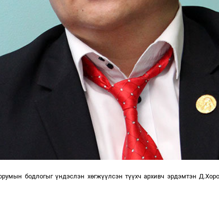
хорумын бодлогыг үндэслэн хөгжүүлсэн түүхч архивч эрдэмтэн Д.Хо