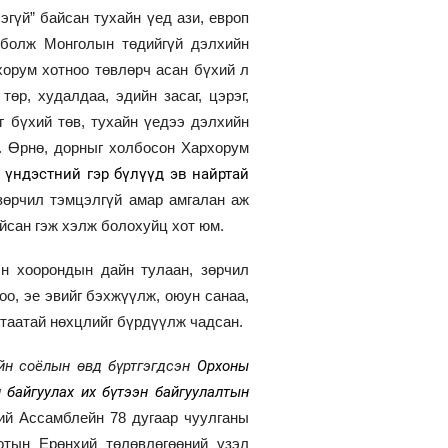
эгүй” байсан тухайн үед ази, европ
т болж Монголын төдийгүй дэлхийн
хорум хотноо төвлөрч асан бүхий л
өр, худалдаа, эдийн засаг, цэрэг,
 бүхий төв, тухайн үедээ дэлхийн
. Өрнө, дорныг холбосон Хархорум
 үндэстний гэр бүлүүд эв найртай
зөрчил тэмцэлгүй амар амгалан аж
йсан гэж хэлж болохуйц хот юм.
эн хоорондын дайн тулаан, зөрчил
оо, эе эвийг бэхжүүлж, оюун санаа,
 таатай нөхцлийг бүрдүүлж чадсан.
йн соёлын өвд бүртгэгдсэн
Орхоны
 байгуулах их бүтээн байгуулалтын
ий Ассамблейн 78 дугаар чуулганы
отын Ерөнхий төлөвлөгөөний үзэл