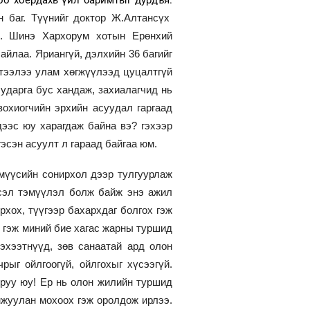
оо хоёрдахь үйл баримтыг дурдъя.
 баг. Түүнийг доктор Ж.Алтансүх
м. Шинэ Хархорум хотын Ерөнхий
айлаа. Яриангүй, дэлхийн 36 багийг
үтээлээ улам хөгжүүлээд цуцалтгүй
ударга бус хандаж, захиалагчид нь
охиогчийн эрхийн асуудал гаргаад
дээс юу харагдаж байна вэ? гэхээр
эсэн асуулт л гараад байгаа юм.
үмүүсийн сонирхол дээр тулгуурлаж
үсэл тэмүүлэл болж байж энэ ажил
хох, түүгээр бахархдаг болгох гэж
й гэж миний бие хагас жарны туршид
эхээтнүүд, зөв санаатай ард олон
ыг ойлгоогүй, ойлгохыг хүсээгүй.
уруу юу! Ер нь олон жилийн туршид
жуулан мохоох гэж оролдож ирлээ.