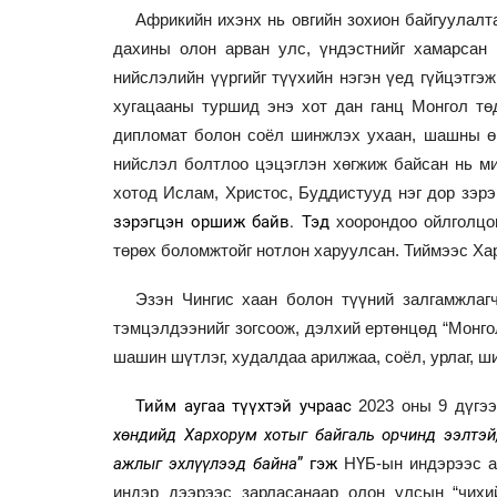
Африкийн ихэнх нь овгийн зохион байгуулалта
дахины олон арван улс, үндэстнийг хамарсан 
нийслэлийн үүргийг түүхийн нэгэн үед гүйцэтгэ
хугацааны туршид энэ хот дан ганц Монгол төди
дипломат болон соёл шинжлэх ухаан, шашны өр
нийслэл болтлоо цэцэглэн хөгжиж байсан нь м
хотод Ислам, Христос, Буддистууд нэг дор зэр
зэрэгцэн оршиж байв. Тэд
хоорондоо ойлголцо
төрөх боломжтойг нотлон харуулсан. Тиймээс Хар
Эзэн Чингис хаан болон түүний залгамжлаг
тэмцэлдээнийг зогсоож, дэлхий ертөнцөд “Монгол
шашин шүтлэг, худалдаа арилжаа, соёл, урлаг, ш
Тийм аугаа түүхтэй учраас
2023 оны 9 дүгэ
хөндийд Хархорум хотыг байгаль орчинд ээлтэй,
ажлыг эхлүүлээд байна
” гэж
НҮБ-ын индэрээс 
индэр дээрээс зарласанаар олон улсын “чихи