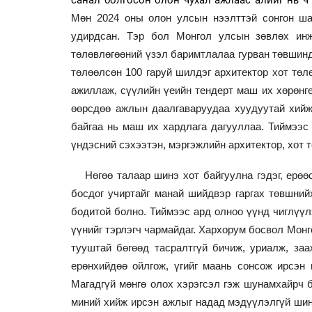
санал болгосон олон чухал ажлаас алийг нь ч
Мөн 2024 оны олон улсын нээлттэй сонгон ша
удирдсан. Тэр бол Монгол улсын зөвлөх инж
төлөвлөгөөний үзэл баримтлалаа гурван төвшинд 
төлөөлсөн 100 гаруй шилдэг архитектор хот төл
ажиллаж, сүүлийн үеийн тендерт маш их хөрөнгө
өөрсдөө ажлын даалгаваруудаа хуудуутай хийж,
байгаа нь маш их хардлага дагууллаа. Тиймээс
үндэсний сэхээтэн, мэргэжлийн архитектор, хот 
Нөгөө талаар шинэ хот байгуулна гэдэг, ерө
босдог учиртайг манай шийдвэр гаргах төвшни
бодитой болно. Тиймээс ард олноо үүнд чиглүүл
үүнийг тэрлэгч чармайдаг. Хархорум босвол Монг
тууштай бөгөөд тасралтгүй бичиж, уриалж, заа
ерөнхийдөө ойлгож, үгийг маань сонсож ирсэн 
Магадгүй мөнгө олох хэрэгсэл гэж шунамхайрч б
миний хийж ирсэн ажлыг надад мэдүүлэлгүй шин