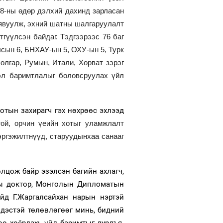
8-ны өдөр дэлхий дахинд зарласан
 явуулж, эхний шатны шалгаруулалт
гүүлсэн байдаг. Тэдгээрээс 76 баг
лсын 6, БНХАУ-ын 5, ОХУ-ын 5, Турк
олгар, Румын, Итали, Хорват зэрэг
эл баримтлалыг боловсруулах үйл
отын захирагч гэх нөхрөөс эхлээд
той, орчин үеийн хотыг уламжлалт
эргэжилтнүүд, старуудынхаа санааг
лцож байр эзэлсэн багийн ахлагч,
аны доктор, Монголын Дипломатын
йд Г.Жаргалсайхан нарын нэртэй
ндэстэй төлөвлөгөөг минь, бидний