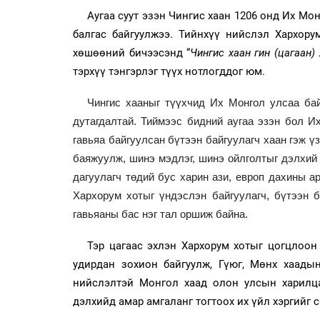
Аугаа суут эзэн Чингис хаан 1206 онд Их Мо
балгас байгуулжээ. Тийнхүү нийслэл Хархору
хөшөөний бичээсэнд “
Чингис хаан гин (цагаан)
тэрхүү тэнгэрлэг түүх нотлогддог юм.
Чингис хааныг түүхчид Их Монгол улсаа бай
дутагдалтай. Тиймээс бидний аугаа эзэн бол И
гавьяа байгуулсан бүтээн байгуулагч хаан гэж ү
баяжуулж, шинэ мэдлэг, шинэ ойлголтыг дэлхий
дагуулагч төдий бус харин ази, европ дахины 
Хархорум хотыг үндэслэн байгуулагч, бүтээн 
гавьяаны бас нэг тал оршиж байна.
Тэр цагаас эхлэн Хархорум хотыг цогцлоон 
удирдан зохион байгуулж, Гүюг, Мөнх хаады
нийслэлтэй Монгол хаад олон улсын харилца
дэлхийд амар амгаланг тогтоох их үйл хэргийг 