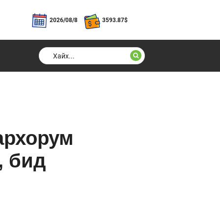
2026/08/8
3593.87
$
архорум
, бид