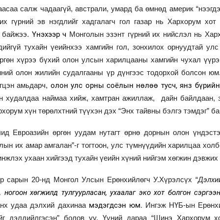
асаа салж чадаагүй, австрали, умард ба өмнөд америк “нээгдэ
их гүрний эв нэгдлийг хадгалагч гол газар нь Хархорум хо
Үнэхээр ч
ж байжээ.
Монголын эзэнт гүрний их нийслэл нь Хар
йгүй тухайн үеийнхээ хамгийн гол, зонхилох орнуудтай улс т
гөн хүрээ бүхий олон улсын харилцааны хамгийн чухал үүрэг
иний олон жилийн судалгааны үр дүнгээс тодорхой болсон юм
олон улс орны соёлын нөлөө тусч, янз бүрийн
эгцэн амьдарч,
н худалдаа наймаа хийж, хамтран ажиллаж, дайн байлдаан, 
хорум хүн төрөлхтний түүхэн дэх “Энх тайвны бэлгэ тэмдэг” ба
чид Евроазийн өргөн уудам нутагт өрнө дорнын олон үндэст
ын их амар амгалан”-г тогтоон, улс түмнүүдийн харилцаа холб
инжлэх ухаан хийгээд тухайн үеийн хүний нийгэм хөгжин дэвжих
Дэлхи
эр сарын 20-нд Монгол Улсын Ерөнхийлөгч У.Хүрэлсүх “
 ногоон хөгжилд тулгуурласан, ухаалаг эко хот болгон сэргээн
мэдэгдсэн юм.
анх удаа дэлхий дахинаа
Ингэж НҮБ-ын Ерөнх
йг дэлдийлгэсэн” болов уу. Үүний дараа “Шинэ Хархорум х