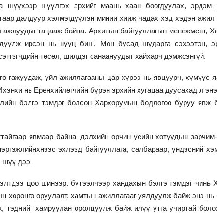
га шүүхээр шүүлгэх эрхийг маань хаан боогдуулах, эрдэм
ргаар далдуур хэлмэгдүүлэн миний хийж чадах хэд хэдэн ажил 
ал ажлуудыг гацааж байна. Архивын байгууллагын менежмент, Х
дуулж ирсэн нь нууц биш. Мөн бусад шударга сэхээтэн, э
 сэтгэгчдийн төсөл, шилдэг санаануудыг хайхарч дэмжсэнгүй.
 гажуудаж, үйл ажиллагааны цар хүрээ нь явцуурч, хүмүүс я
хэнхи нь Ерөнхийлөгчийн бүрэн эрхийн хугацаа дуусахад л энэ
жлийн бэлгэ тэмдэг болсон Хархорумын бодлогоо буруу явж б
аттайгаар явмаар байна. дэлхийн орчин үеийн хотуудын зарчим
эргэжлийнхнээс эхлээд байгууллага, салбараар, үндэсний хэ
 шүү дээ.
элтдээ цоо шинээр, бүтээлчээр хандахын бэлгэ тэмдэг чинь 
дын хөрөнгө оруулалт, хамтын ажиллагааг уялдуулж байж энэ нь
ж, тэднийг хамруулан оролцуулж байж илүү утга учиртай боло