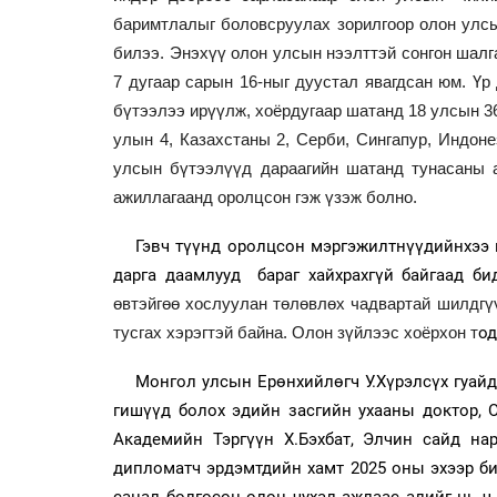
баримтлалыг боловсруулах зорилгоор олон улсы
билээ. Энэхүү олон улсын нээлттэй сонгон шалг
7 дугаар сарын 16-ныг дуустал явагдсан юм. Үр
бүтээлээ ирүүлж, хоёрдугаар шатанд 18 улсын 36
улын 4, Казахстаны 2, Серби, Сингапур, Индоне
улсын бүтээлүүд дараагийн шатанд тунасаны 
ажиллагаанд оролцсон гэж үзэж болно.
Гэвч түүнд оролцсон мэргэжилтнүүдийнхээ н
дарга даамлууд бараг хайхрахгүй байгаад бид
өвтэйгөө хослуулан төлөвлөх чадвартай шилдгүү
од
тусгах хэрэгтэй байна. Олон зүйлээс хоёрхон т
Монгол улсын Ерөнхийлөгч У.Хүрэлсүх гуайд
гишүүд болох эдийн засгийн ухааны доктор, 
Академийн Тэргүүн Х.Бэхбат, Элчин сайд на
дипломатч эрдэмтдийн хамт 2025 оны эхээр би