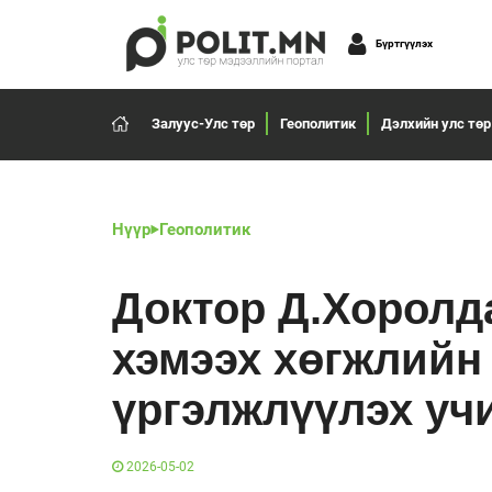
Бүртгүүлэх
Залуус-Улс төр
Геополитик
Дэлхийн улс төр
Нүүр
Геополитик
Доктор Д.Хоролд
хэмээх хөгжлийн 
үргэлжлүүлэх уч
2026-05-02