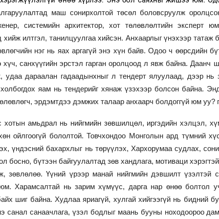
 хэрэгжүүлэлгүй өнөө хүрлээ. Энэ бол саяхны жишээ юм. Од
лгаруулалтад маш сонирхолтой төсөл боловсруулж оролцсон
енер, системийн архитектор, хот төлөвлөлтийн эксперт ю
хийж илтгэл, танилцуулгаа хийсэн. Анхаарлыг үнэхээр татаж б
өвлөгчийн нэг нь яах аргагүй энэ хүн байв. Одоо ч өөрсдийн б
 хүч, санхүүгийн эрстэл гарган оролцоод л явж байна. Даанч ш
 удаа дараалан гадаадынхныг л тендерт ялуулаад, дээр нь з
 холбогдох яам нь тендерийг хянаж үзэхээр болсон байна. Эн
төлөвлөгч, эрдэмтдээ дэмжих талаар анхаарч болдоггүй юм уу? г
өс хотын амьдрал нь нийгмийн зөвшилцөл, иргэдийн хэлцэл, х
йхөн ойлгоогүй бололтой. Товчхондоо Монголын ард түмний х
эх, үндэсний бахархлыг нь төрүүлэх, Хархорумаа судлах, сонир
ол босно, бүтээн байгуулалтад зөв хандлага, мотиваци хэрэгтэ
ж, зөвлөлөө. Үүний үрээр манай нийгмийн дэвшилт үзэлтэй с
юм. Харамсалтай нь зарим хүмүүс, дарга нар өнөө болтол учр
айх шиг байна. Худлаа яриагүй, хулгай хийгээгүй нь бидний б
э санал санаачлага, үзэл бодлыг маань бууны ноходоороо дам