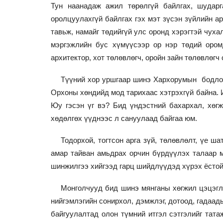
Тун наанадаж ажил төрөлгүй байлгах, шудар
оролцуулахгүй байлгах гэх мэт зүсэн зүйлийн а
тавьж, намайг төдийгүй улс оронд хэрэгтэй чух
мэргэжлийн бус хүмүүсээр ор нэр төдий ором
архитектор, хот төлөвлөгч, оройн зайн төлөвлөгч
Түүний хор уршгаар шинэ Хархорумын бодлого
Орхоны хөндийд мод тарихаас хэтрэхгүй байна. И
Юу гэсэн үг вэ? Бид үндэстний бахархал, хөг
хөдөлгөх үүднээс л сануулаад байгаа юм.
Тодорхой, тогтсон арга зүй, төлөвлөлт, үе ш
амар тайван амьдрах орчин бүрдүүлэх талаар м
шинжилгээ хийгээд гарц шийдлүүдэд хүрэх ёстой
Монголчууд бид шинэ мянганы хөгжил цэцэгл
нийгэмлэгийн сонирхол, дэмжлэг, дотоод, гадаа
байгуулалтад олон түмний итгэл сэтгэлийг тата