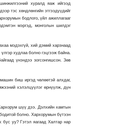
 шинжилгээний хуралд яаж ийгээд
дээр тэс хөндлөнгийн этгээдүүдийг
архорумын бодлого, үйл ажиллагааг
рдэмтэн мэргэд, монголын шилдэг
ахаа мэдэхгүй, хий дэмий харзнаад
 үлгэр худлаа болно гэцгээж байна.
айгаад үнэндээ зогсонгишсон. Зөв
-машин биш иргэд чөлөөтэй алхдаг,
мжээний хэлэлцүүлэг өрнүүлж, дүн
Хархорум шүү дээ. Дэлхийн хамтын
 бодитой болно. Хархорумын бүтээн
х бус уу? Гэтэл яагаад Халтар нар