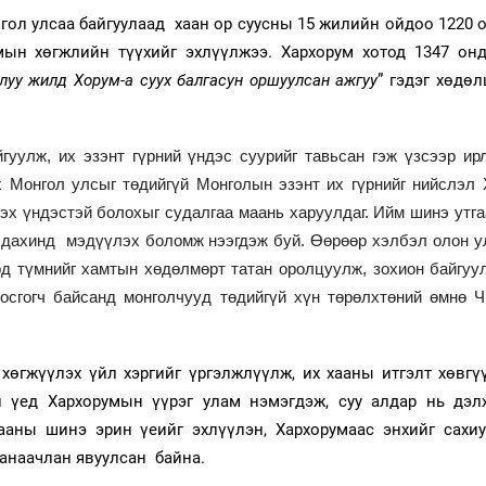
нгол улсаа байгуулаад хаан ор суусны 15 жилийн ойдоо 1220 
мын хөгжлийн түүхийг эхлүүлжээ. Хархорум хотод 1347 онд
 луу жилд Хорум-а суух балгасун оршуулсан ажгуу
” гэдэг хөдө
гуулж, их эзэнт гүрний үндэс суурийг тавьсан гэж үзсээр ир
х Монгол улсыг төдийгүй Монголын эзэнт их гүрнийг нийслэл 
зэх үндэстэй болохыг судалгаа маань харуулдаг. Ийм шинэ утга
 дахинд мэдүүлэх боломж нээгдэж буй. Өөрөөр хэлбэл олон ул
ард түмнийг хамтын хөдөлмөрт татан оролцуулж, зохион байгу
босгогч байсанд монголчууд төдийгүй хүн төрөлхтөний өмнө 
хөгжүүлэх үйл хэргийг үргэлжлүүлж, их хааны итгэлт хөвгүү
н үед Хархорумын үүрэг улам нэмэгдэж, суу алдар нь дэл
аны шинэ эрин үеийг эхлүүлэн, Хархорумаас энхийг сахиу
санаачлан явуулсан байна.