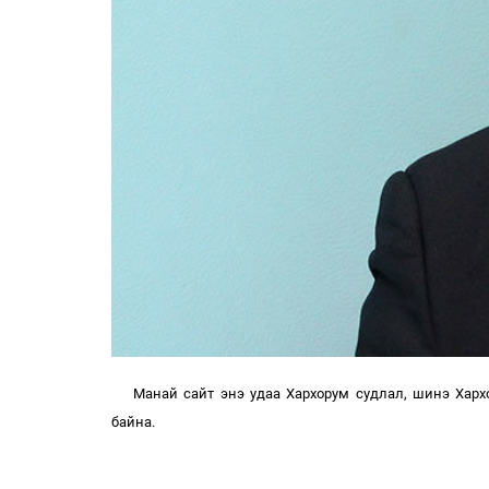
Манай сайт энэ удаа Хархорум судлал, шинэ Хар
байна.