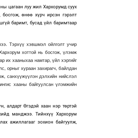
оны цагаан луу жил Хархорумд суух
 босгож, өнөө хүрч ирсэн гэрэлт
лшгүй баримт, бусад үйл баримтаар
лээ. Тэрхүү хэвшмэл ойлголт учир
Хархорум хоттой нь босгож, үлэмж
ар их хааныхаа намтар, үйл хэргийг
с, орныг хураан захирагч, байлдан
улж, санхүүжүүлэн дэлхийн нийслэл
Чингис хааны байгуулсан үлэмжийн
н, алдарт Өгэдэй хаан нэр төртэй
хийд манджээ. Тийнхүү Хархорум
лах ажиллагааг зохион байгуулж,