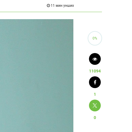
11 мин унших
0%
11094
1
0