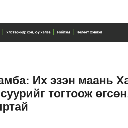
Улстөрчид: хэн, юу хэлэв
Нийгэм
Чөлөөт хэвлэл
амба: Их эзэн маань Х
суурийг тогтоож өгсөн
иртай