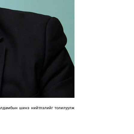
ролдамбын шинэ нийтлэлийг толилуулж