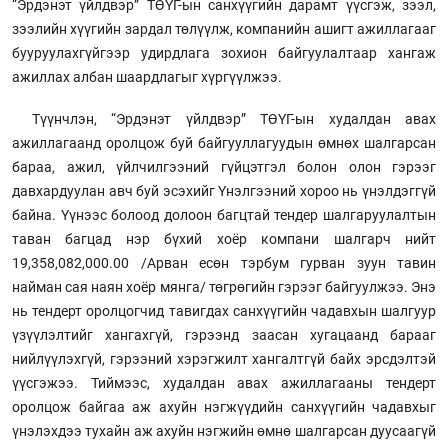
“Эрдэнэт үйлдвэр” ТӨҮГ-ын санхүүгийн дарамт үүсгэж, зээл,
зээлийн хүүгийн зардал төлүүлж, компанийн ашигт ажиллагааг
бууруулахгүйгээр удирдлага зохион байгуулалтаар хангаж
ажиллах албан шаардлагыг хүргүүлжээ.
Түүнчлэн, “Эрдэнэт үйлдвэр” ТӨҮГ-ын худалдан авах
ажиллагаанд оролцож буй байгууллагуудын өмнөх шалгарсан
бараа, ажил, үйлчилгээний гүйцэтгэл болон олон гэрээг
давхардуулан авч буй эсэхийг Үнэлгээний хороо нь үнэлдэггүй
байна. Үүнээс болоод долоон багцтай тендер шалгаруулалтын
таван багцад нэр бүхий хоёр компани шалгарч нийт
19,358,082,000.00 /Арван есөн тэрбум гурван зуун тавин
найман сая наян хоёр мянга/ төгрөгийн гэрээг байгуулжээ. Энэ
нь тендерт оролцогчид тавигдах санхүүгийн чадавхын шалгуур
үзүүлэлтийг хангахгүй, гэрээнд заасан хугацаанд барааг
нийлүүлэхгүй, гэрээний хэрэгжилт хангалтгүй байх эрсдэлтэй
үүсгэжээ. Тиймээс, худалдан авах ажиллагааны тендерт
оролцож байгаа аж ахуйн нэгжүүдийн санхүүгийн чадавхыг
үнэлэхдээ тухайн аж ахуйн нэгжийн өмнө шалгарсан дуусаагүй