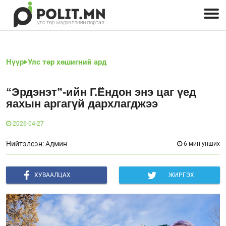
Улстөрчид: хэн, юу хэлэв
Дэлхийн улс төр
Чөлөөт хэвлэл
Залуус-Улс төр
Геополитик
Нийгэм
Нүүр
Улс төр хөшигний ард
“Эрдэнэт”-ийн Г.Ёндон энэ цаг үед
яахын аргагүй дархлагджээ
2026-04-27
Нийтэлсэн: Админ
6 мин унших
ХУВААЛЦАХ
ЖИРГЭХ