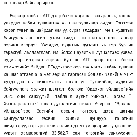
нь хэвээр байсаар ирсэн.
Өөрөөр хэлбэл, АТГ дээр байсгээд л нэг захирал нь, хэн нэг
удирдах албан тушаалтан нь шалгуулахаар очдог. Тэгсгээд
хэрэг түвэг нь цайрдаг юм уу, сураг алдардаг. Мөн, Аудитын
байгууллагаас жил тутам хийдэг шалгалтаар олон арвар
зөрчил илэрдэг. Үнэндээ, аудитын дүгнэлт нь тэр бүр ил
гарахгүй, далдлагддаг. Ил болсон аудитын дүгнэлтээс үзвэл,
аудитаар илэрсэн зөрчил бүр нь АТГ дээр хэрэг болох
хэмжээнийх байдаг. Г.Ёндонгоос өөр хэн нэгэн албан тушаал
хашдаг этгээд энэ мэт зөрчил гаргасан бол аль хэдийнэ АТГ-т
дуудагдах нь ойлгомжтой гэсэн үг. Тухайлбал, аудитын
байгууллага ээлжит шалгалт болгож “Эрдэнэт үйлдвэр”-ийн
2025 оны санхүүгийн тайланд аудит хийжээ. Тэгээд “…
Хязгаарлалттай” гэсэн дүгнэлтийг өгчээ. Учир нь, “Эрдэнэт
үйлдвэр”-ээс Засгийн газрын тогтоол, дээд шатны
байгууллагаас төсвийн жилийн дундуур, гэнэтийн
шийдвэрүүдээр ирсэн чиглэлийн дагуу үйлдвэрийн үндсэн чиг
үүрэгт хамааралгүй 33,582.7 сая төгрөгийн санхүүжилт,