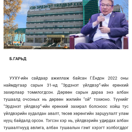
Б.ГАРЬД
УУХҮ-ийн сайдаар ажиллаж байсан Г.Ёндон 2022 оны
наймдугаар сарын 31-нд “Эрдэнэт үйлдвэр”-ийн ерөнхий
захирлаар томилогдсон. Дөрвөн сарын дараа энэ албан
тушаалд очсоных нь дөрвөн жилийн “ой” тохионо. Түүнийг
“Эрдэнэт үйлдвэр”-ийн ерөнхий захирал болсноос хойш тус
үйлдвэрийн худалдан авалт, төсөв хөрөнгийн зарцуулалт улам
нууц байдалд орсон. Тэгсэн хэр нь, үйлдвэрийн удирдах албан
тушаалтнууд авлига, албан тушаалын гэмт хэрэгт холбогддог