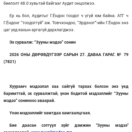
биелэлт 48.0 хувьтай байгааг Аудит онцолжээ.
Ер нь бол, Аудитыг Г.Ёндон тоодог ч үгүй юм байна. АТГ ч
Г.Ёндонг “тоодоггүй” аж. Товчхондоо, “Эрдэнэт”-ийн Г.Ёндон энэ
цаг үед яахын аргагүй дархлагджээ.
Эх сурвалж: “Зууны мэдээ” сонин
2026 ОНЫ ДӨРӨВДҮГЭЭР САРЫН 27. ДАВАА ГАРАГ. № 79
(7821)
Хуурамч мэдээлэл хаа сайгүй тархах болсон энэ үед
баримттай, эх сурвалжтай, үнэн бодитой мэдээллийг “Зууны
мэдээ” сониноос аваарай.
Үнэн мэдээллийг хамтдаа хамгаалцгаая.
Бие даасан сэтгүүл зүйг дэмжин "Зууны мэдээ"