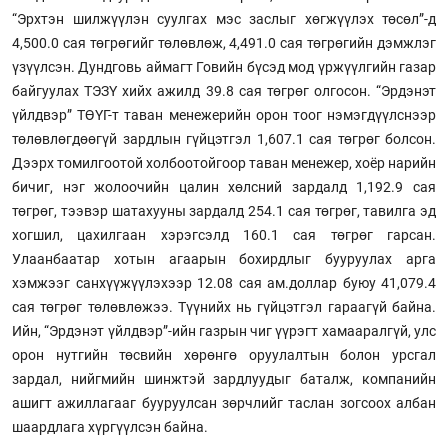
“Эрхтэн шилжүүлэн суулгах мэс заслыг хөгжүүлэх төсөл”-д
4,500.0 сая төгрөгийг төлөвлөж, 4,491.0 сая төгрөгийн дэмжлэг
үзүүлсэн. Дундговь аймагт Говийн бүсэд мод үржүүлгийн газар
байгуулах ТЭЗҮ хийх ажилд 39.8 сая төгрөг олгосон. “Эрдэнэт
үйлдвэр” ТӨҮГ-т таван менежерийн орон тоог нэмэгдүүлснээр
төлөвлөгдөөгүй зардлын гүйцэтгэл 1,607.1 сая төгрөг болсон.
Дээрх томилгоотой холбоотойгоор таван менежер, хоёр нарийн
бичиг, нэг жолоочийн цалин хөлсний зардалд 1,192.9 сая
төгрөг, тээвэр шатахууны зардалд 254.1 сая төгрөг, тавилга эд
хогшил, цахилгаан хэрэгсэлд 160.1 сая төгрөг гарсан.
Улаанбаатар хотын агаарын бохирдлыг бууруулах арга
хэмжээг санхүүжүүлэхээр 12.08 сая ам.доллар буюу 41,079.4
сая төгрөг төлөвлөжээ. Түүнийх нь гүйцэтгэл гараагүй байна.
Ийн, “Эрдэнэт үйлдвэр”-ийн газрын чиг үүрэгт хамааралгүй, улс
орон нутгийн төсвийн хөрөнгө оруулалтын болон урсгал
зардал, нийгмийн шинжтэй зардлуудыг баталж, компанийн
ашигт ажиллагааг бууруулсан зөрчлийг таслан зогсоох албан
шаардлага хүргүүлсэн байна.