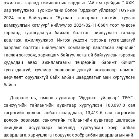
ажилтны гадаад томилолтын зардлыг “Ай эм трейдинг” ХХК-
иар төлүүлжээ. Тус компани болон “Эрдэнэт үйлдвэр” ТӨҮГ-ын
2024 онд байгуулсан “Бутлан тээвэрлэх хэсгийн туузан
дамжуулгын хөтлүүр” нийлүүлэх 2024/02-11-0684 тоот үндсэн
гэрээнд тусгагдаагүй байхад бэлтгэн нийлүүлэгч талаар
даалгаж, ажиллуулжээ. Ингэж үндсэн гэрээнд тусгагдаагүй
зардлыг бэлтгэн нийлүүлэгч компаниар даалгасан зөрчлийг
таслан зогсоож, харилцагч байгууллагатай байгуулсан гэрээнд
худалдан авах ажиллагааны тендерийн баримт бичигт
тусгагдаагүй, хуулиар зөвшөөрөгдөөгүй нөхцөлөөр нэмэлт
өөрчлөлт оруулахгүй байх албан шаардлагыг мөн хүргүүлсэн
байна.
Дээрээс нь, өмнөх аудитаар “Эрдэнэт үйлдвэр” ТӨҮГ-т
санхүүгийн тайлангийн аудитаар хүргүүлсэн 103,097.0 сая
төгрөгийн долоон албан шаардлага, 13,419.6 сая төгрөгийн
долоон зөвлөмж, санхүүгийн тайлангийн аудитаар шалгасан
нийцлийн асуудлаарх зөрчилд хүргүүлсэн хоёр албан
шаардлага, хариуцлага тооцуулах хоёр албан шаардлагын нийт