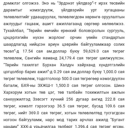
дэмжлэг олгожээ. Энэ нь “Эрдэнэт үйлдвэр”-т ирэх төсвийн
дарамтыг нэмэгдүүлж, үйлдвэрийн урт хугацааны
төлөвлөлтийг удаашруулах, төлөвлөгдсөн хөрөнгө оруулалтын
ажлуудыг гацааж, ашигт ажиллагаанд сөргөөр нөлөөлжээ.
Тухайлбал, “Төрийн өмчийн ерөнхий боловсролын сургууль,
цэцэрлэгийн нүхэн жорлонг орчин үеийн стандартын
шаардлагад нийцсэн ариун цэврийн байгууламжаар солих
төсөл”-д 17.54 сая ам.доллар буюу 59,629.0 сая төгрөг
төлөвлөж, Сангийн яаманд 24,179.4 сая төгрөг шилжүүлсэн.
“Төрийн тахилгат Бурхан Халдун хайрханд хүндэтгэлийн
цогцолбор барих ажил”-д 0.29 сая ам.доллар буюу 1,000.0 сая
төгрөг төлөвлөж, тодотголоор 500.0 сая төгрөгөөр нэмэгдүүлэн
баталж, БХЯ-ны ЗХЖШ-т 1,500.0 сая төгрөг олгосон. Шинэ
Хархорум хотын төв цэг, төв талбайн тохижилтын ажлын
санхүүжилтэд Зэвсэгт хүчний 256 дугаар ангид 222.8 сая
төгрөг, нэмэлт гэрээгээр 36.5 сая төгрөг, бусад 109.6 сая
төгрөг, нийт 369.0 сая төгрөг, хотын төлөвлөлтөд тусгагдсан
ногоон байгууламж, нарс мод тарих арчлах ажилд “Бугант
нандин” ХХК-д урьдчилгаа төлбөрт 1,396.4 сая төгрөг өгсөн.