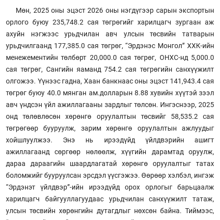
Мөн, 2025 оны эцэст 2026 оны нэгдүгээр сарын экспортын
орлого буюу 235,748.2 сая төгрөгийг харилцагч зургаан аж
ахуйн нэгжээс урьдчилан авч улсын төсвийн татварын
урьдчилгаанд 177,385.0 сая төгрөг, “Эрдэнэс Монгол” ХХК-ийн
менежементийн төлбөрт 20,000.0 сая төгрөг, ОНХС-нд 5,000.0
сая төгрөг, Сангийн яаманд 754.2 сая төгрөгийн санхүүжилт
олгожээ. Үүнээс гадна, Хаан банкнаас оны эцэст 141,943.4 сая
төгрөг буюу 40.0 мянган ам.долларын 8.88 хувийн хүүтэй зээл
авч үндсэн үйл ажиллагааны зардлыг төлсөн. Ингэснээр, 2025
онд төлөвлөсөн хөрөнгө оруулалтын төсвийг 58,535.2 сая
төгрөгөөр бууруулж, зарим хөрөнгө оруулалтын ажлуудыг
хойшлуулжээ. Энэ нь ирээдүйд үйлдвэрийн ашигт
ажиллагаанд сөргөөр нөлөөлж, хүүгийн дарамтад оруулж,
дараа дараагийн шаардлагатай хөрөнгө оруулалтыг татах
боломжийг бууруулсан эрсдэл үүсгэжээ. Өөрөөр хэлбэл, ингэж
“Эрдэнэт үйлдвэр”-ийн ирээдүйд орох орлогыг барьцаалж
харилцагч байгууллагуудаас урьдчилан санхүүжилт татаж,
улсын төсвийн хөрөнгийн дутагдлыг нөхсөн байна. Тиймээс,