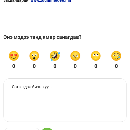
захиалаарай.
www.zuuniimedee.mn
Энэ мэдээ танд ямар санагдав?
0
0
0
0
0
0