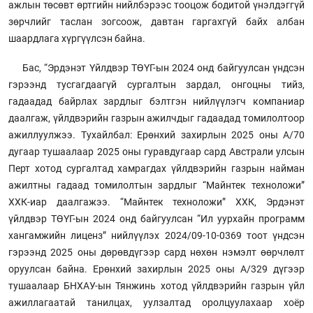
ажлын төсөвт өртгийн нийлбэрээс тооцож бодитой үнэлдэггүй
зөрчлийг таслан зогсоож, давтан гаргахгүй байх албан
шаардлага хүргүүлсэн байна.
Бас, “Эрдэнэт Үйлдвэр ТӨҮГ-ын 2024 онд байгуулсан үндсэн
гэрээнд тусгагдаагүй сургалтын зардал, онгоцны тийз,
гадаадад байрлах зардлыг бэлтгэн нийлүүлэгч компаниар
даалгаж, үйлдвэрийн газрын ажилчдыг гадаадад томилолтоор
ажиллуулжээ. Тухайлбал: Ерөнхий захирлын 2025 оны А/70
дугаар тушаалаар 2025 оны гуравдугаар сард Австрали улсын
Перт хотод сургалтад хамрагдах үйлдвэрийн газрын найман
ажилтны гадаад томилолтын зардлыг “Майнтек техноложи”
ХХК-иар даалгажээ. “Майнтек техноложи” ХХК, Эрдэнэт
үйлдвэр ТӨҮГ-ын 2024 онд байгуулсан “Ил уурхайн программ
хангамжийн лиценз” нийлүүлэх 2024/09-10-0369 тоот үндсэн
гэрээнд 2025 оны дөрөвдүгээр сард нөхөн нэмэлт өөрчлөлт
оруулсан байна. Ерөнхий захирлын 2025 оны А/329 дүгээр
тушаалаар БНХАУ-ын Тянжинь хотод үйлдвэрийн газрын үйл
ажиллагаатай танилцах, уулзалтад оролцуулахаар хоёр