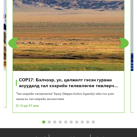
үд
COP17: Бэлчээр, ус, цөлжилт гэсэн гурван
асуудалд тал хээрийн төлөвлөгөө төвлөрч
байна
"Тал хээрийн төлөвлөгөө" буюу (Steppe Action Agenda)-ийн гол үзэл
И
санаа нь тал хээрийн экосистеми
1
12 цаг 57 мин