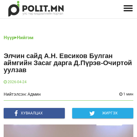
Улстөрчид: хэн, юу хэлэв
Дэлхийн улс төр
Чөлөөт хэвлэл
Залуус-Улс төр
Геополитик
Нийгэм
Нүүр
Нийгэм
Элчин сайд А.Н. Евсиков Булган
аймгийн Засаг дарга Д.Пүрэв-Очиртой
уулзав
2026-04-24
Нийтэлсэн: Админ
1 мин
ХУВААЛЦАХ
ЖИРГЭХ