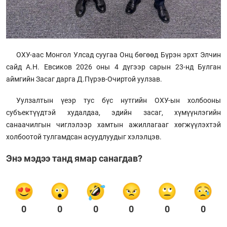
ОХУ-аас Монгол Улсад суугаа Онц бөгөөд Бүрэн эрхт Элчин
сайд А.Н. Евсиков 2026 оны 4 дүгээр сарын 23-нд Булган
аймгийн Засаг дарга Д.Пүрэв-Очиртой уулзав.
Уулзалтын үеэр тус бүс нутгийн ОХУ-ын холбооны
субъектүүдтэй худалдаа, эдийн засаг, хүмүүнлэгийн
санаачилгын чиглэлээр хамтын ажиллагааг хөгжүүлэхтэй
холбоотой тулгамдсан асуудлуудыг хэлэлцэв.
Энэ мэдээ танд ямар санагдав?
0
0
0
0
0
0