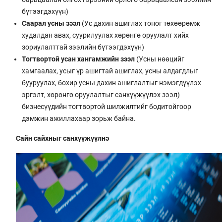
бүтээгдэхүүн)
Саарал усны зээл
(Ус дахин ашиглах тоног төхөөрөмж
худалдан авах, суурилуулах хөрөнгө оруулалт хийх
зориулалттай зээлийн бүтээгдэхүүн)
Тогтвортой усан хангамжийн зээл
(Усны нөөцийг
хамгаалах, усыг үр ашигтай ашиглах, усны алдагдлыг
бууруулах, бохир усны дахин ашиглалтыг нэмэгдүүлэх
эргэлт, хөрөнгө оруулалтыг санхүүжүүлэх зээл)
бизнесүүдийн тогтвортой шилжилтийг бодитойгоор
дэмжин ажиллахаар зорьж байна.
Сайн сайхныг санхүүжүүлнэ