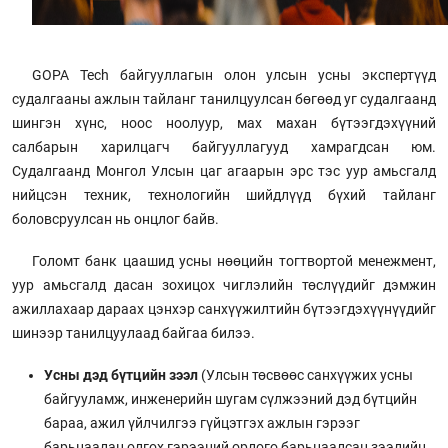
GOPA Tech байгууллагын олон улсын усны экспертүүд
судалгааны ажлын тайланг танилцуулсан бөгөөд уг судалгаанд
шингэн хүнс, ноос ноолуур, мах махан бүтээгдэхүүний
салбарын харилцагч байгууллагууд хамрагдсан юм.
Судалгаанд Монгол Улсын цаг агаарын эрс тэс уур амьсгалд
нийцсэн техник, технологийн шийдлүүд бүхий тайланг
боловсруулсан нь онцлог байв.
Голомт банк цаашид усны нөөцийн тогтвортой менежмент,
уур амьсгалд дасан зохицох чиглэлийн төслүүдийг дэмжин
ажиллахаар дараах цэнхэр санхүүжилтийн бүтээгдэхүүнүүдийг
шинээр танилцуулаад байгаа билээ.
Усны дэд бүтцийн зээл
(Улсын төсвөөс санхүүжих усны
байгууламж, инженерийн шугам сүлжээний дэд бүтцийн
бараа, ажил үйлчилгээ гүйцэтгэх ажлын гэрээг
барьцаалан олгох гэрээний орлого барьцаалсан зээлийн