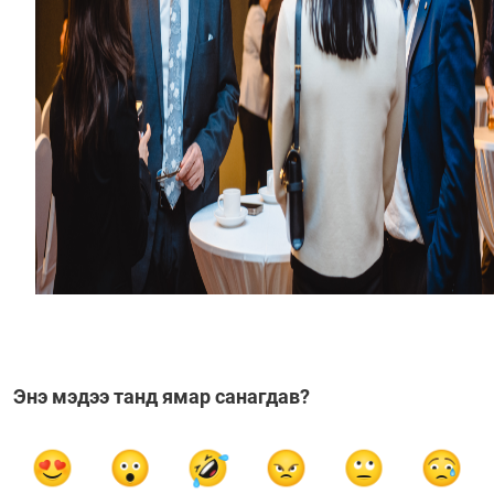
Энэ мэдээ танд ямар санагдав?