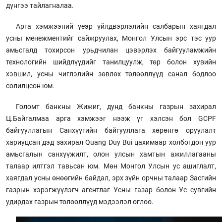
дүнгээ тайлагналаа.
Арга хэмжээний үеэр үйлдвэрлэлийн салбарын хаягдал
усны менежментийг сайжруулах, Монгол Улсын эрс тэс уур
амьсгалд тохирсон урьдчилан цэвэрлэх байгууламжийн
технологийн шийдлүүдийг танилцуулж, төр болон хувийн
хэвшил, усны чиглэлийн зөвлөх төлөөллүүд санал бодлоо
солилцсон юм.
Голомт банкны Жижиг, дунд банкны газрын захирал
Ц.Байгалмаа арга хэмжээг нээж үг хэлсэн бол GCPF
байгууллагын Санхүүгийн байгууллага хөрөнгө оруулалт
хариуцсан дэд захирал Quang Duy Bui цахимаар холбогдон уур
амьсгалын санхүүжилт, олон улсын хамтын ажиллагааны
талаар илтгэл тавьсан юм. Мөн Монгол Улсын ус ашиглалт,
хаягдал усны өнөөгийн байдал, эрх зүйн орчны талаар Засгийн
газрын хэрэгжүүлэгч агентлаг Усны газар болон Ус сувгийн
удирдах газрын төлөөллүүд мэдээлэл өглөө.