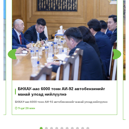
ь
БНХАУ-аас 6000 тонн АИ-92 автобензинийг
манай улсад нийлүүлнэ
БНХАУ-аас 6000 тонн АИ-92 автобензинийг манай улсад нийлүүлнэ
"Т
с
9 цаг 26 мин