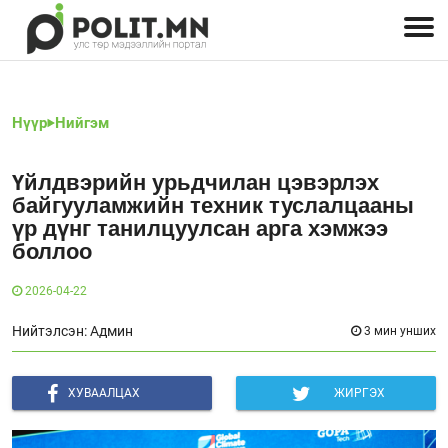
Улстөрчид: хэн, юу хэлэв
Дэлхийн улс төр
Чөлөөт хэвлэл
Залуус-Улс төр
Геополитик
Нийгэм
Нүүр
Нийгэм
Үйлдвэрийн урьдчилан цэвэрлэх
байгууламжийн техник туслалцааны
үр дүнг танилцуулсан арга хэмжээ
боллоо
2026-04-22
Нийтэлсэн: Админ
3 мин унших
ХУВААЛЦАХ
ЖИРГЭХ