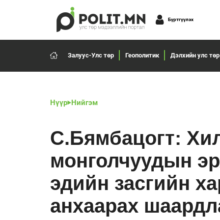
Бүртгүүлэх
Залуус-Улс төр
Геополитик
Дэлхийн улс төр
Нүүр
Нийгэм
С.Бямбацогт: Хи
монголчуудын эрх
эдийн засгийн х
анхаарах шаардл