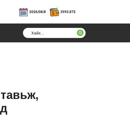
2026/08/8
3593.87
$
 тавьж,
эд