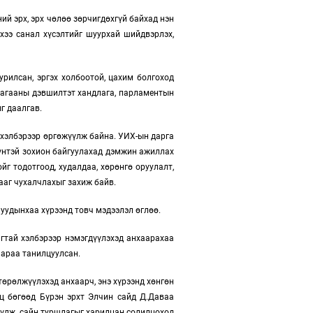
ий эрх, эрх чөлөө зөрчигдөхгүй байхад нэн
хээ санал хүсэлтийг шуурхай шийдвэрлэх,
урилсан, эргэх холбоотой, цахим болгоход
ллагааны дэвшилтэт хандлага, парламентын
г даалгав.
 хэлбэрээр өргөжүүлж байна. УИХ-ын дарга
дүнтэй зохион байгуулахад дэмжин ажиллах
йг тодотгоод, худалдаа, хөрөнгө оруулалт,
ааг чухалчлахыг захиж байв.
луудынхаа хүрээнд товч мэдээлэл өглөө.
гтай хэлбэрээр нэмэгдүүлэхэд анхаарахаа
аараа танилцуулсан.
төрөлжүүлэхэд анхаарч, энэ хүрээнд хөнгөн
ц бөгөөд Бүрэн эрхт Элчин сайд Д.Даваа
үүлж, сайн туршлагыг харилцан солилцоход