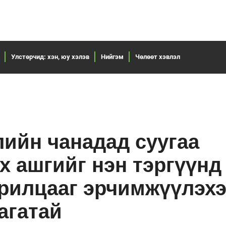
Улстөрчид: хэн, юу хэлэв
Нийгэм
Чөлөөт хэвлэл
лийн чанадад суугаа
 ашгийг нэн тэргүүнд
арилцааг эрчимжүүлэх
агатай