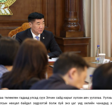
аа төлөөлөн гадаад улсад суух Элчин сайд нарыг хүлээн авч уулзлаа. Уулза
улсын нөхцөл байдал ээдрээтэй болж буй энэ цаг үед хилийн чанадад 