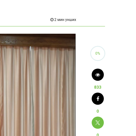
2 мин унших
0%
833
0
0