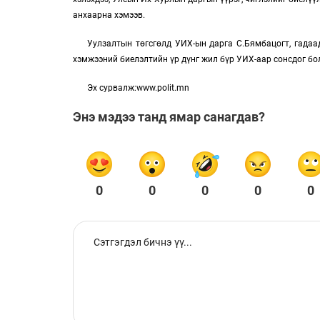
анхаарна хэмээв.
Уулзалтын төгсгөлд УИХ-ын дарга С.Бямбацогт, гадаа
хэмжээний биелэлтийн үр дүнг жил бүр УИХ-аар сонсдог бо
Эх сурвалж:www.polit.mn
Энэ мэдээ танд ямар санагдав?
0
0
0
0
0