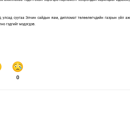
д улсад суугаа Элчин сайдын яам, дипломат төлөөлөгчдийн газрын үйл аж
лно гэдгийг мэдэгдэв.
0