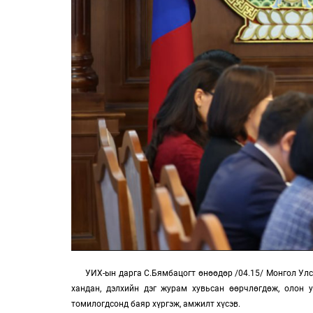
УИХ-ын дарга С.Бямбацогт өнөөдөр /04.15/ Монгол Улс
хандан, дэлхийн дэг журам хувьсан өөрчлөгдөж, олон 
томилогдсонд баяр хүргэж, амжилт хүсэв.