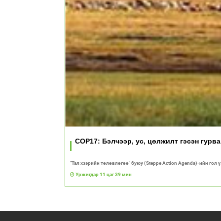
COP17: Бэлчээр, ус, цөлжилт гэсэн гурв
"Тал хээрийн төлөвлөгөө" буюу (Steppe Action Agenda)-ийн гол 
Уржигдар 11 цаг 39 мин