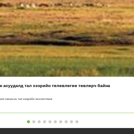
ан асуудалд тал хээрийн төлөвлөгөө төвлөрч байна
үзэл санаа нь тал хээрийн экосистеми