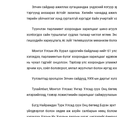
Элчин сайдаар ажиллах хугацаандаа үндэсний язгуур эр
тэргүүнд анхаарах ёстойг захилаа. Хилийн чанадад ажилл
төрийн үйлчилгээг хүнд сурталгүй хүргэдэг байх учиртайг х
Түүнчлэн парламент хоорондын харилцааг шинэ агуулга
холбогдох сайн туршлагыг судлах талаар чиглэл өглөө. Эн
гишүүдийн хариуцлага, ёс зүйг төлөвшүүлэх механизм боло
Монгол Улсын Их Хурал одоогийн байдлаар нийт 61 улс
хэлэхдээ, парламентын бүлэг хоорондын харилцааг идэвхжү
нь чухал гэдгийг онцолсон. Тэрбээр улс хоорондын уламжл
эрчим хүч, соёл боловсрол, аялал жуулчлал болон иргэд х
Уулзалтад оролцсон Элчин сайдууд, УИХ-ын даргыг хүлэ
Тухайлбал, Монгол Улсаас Унгар Улсад суух Онц бөгө
илэрхийлээд, тээвэр ложистикийн харилцааг сайжруулахын 
Бүгд Найрамдах Турк Улсад суух Онц бөгөөд Бүрэн эрхт 
үйлдвэрлэл болон хөдөө аж ахуйн салбарын нөөц боломж
хэлэхдээ, Улсын Их Хурлын даргын үүрэг, чиглэлийг биел