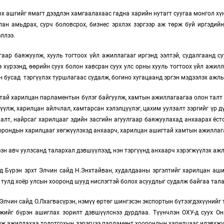
х ашгийг ямагт дээдлэн хамгаалахаас гадна харийн нутагт суугаа монгол хүн
ан амьдрах, сурч боловсрох, бизнес эрхлэх зэргээр аж төрж буй иргэдийн
эллээ.
ар баяжуулж, хууль тогтоох үйл ажиллагааг иргэнд ээлтэй, судалгаанд су
э хүрээнд, өөрийн суух болон хавсран суух улс орны хууль тогтоох үйл ажи
н бусад тэргүүлэх туршлагаас судалж, богино хугацаанд эргэн мэдээлэх ажлы
тай харилцан парламентын бүлэг байгуулж, хамтын ажиллагаагаа олон талт
үлж, харилцан айлчлал, хамтарсан хэлэлцүүлэг, цахим уулзалт зэргийг үр 
алт, найрсаг харилцааг эдийн засгийн агуулгаар баяжуулахад анхаарах ёсто
оорондын харилцааг хөгжүүлэхэд анхаарч, харилцан ашигтай хамтын ажиллаг
эн авч уулзсанд талархал дэвшүүлээд, нэн тэргүүнд анхаарч хэрэгжүүлэх аж
өд Бүрэн эрхт Элчин сайд Н.Энхтайван, худалдааны эргэлтийг харилцан аши
тулд хоёр улсын хооронд шууд нислэгтэй болох асуудлыг судалж байгаа тал
Элчин сайд О.Лхагвасүрэн, нэмүү өртөг шингэсэн экспортын бүтээгдэхүүнийг 
ийг бүрэн ашиглах зорилт дэвшүүлснээ дурдлаа. Түүнчлэн ОХУ-д суух Он
үүлж ажиллахаа тодотгохын зэрэгцээ парламент хоорондын харилцааг идэвхж