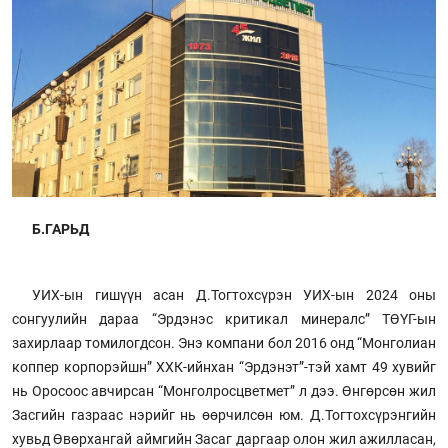
Б.ГАРЬД
УИХ-ын гишүүн асан Д.Тогтохсүрэн УИХ-ын 2024 оны
сонгуулийн дараа “Эрдэнэс критикал минералс” ТӨҮГ-ын
захирлаар томилогдсон. Энэ компани бол 2016 онд “Монголиан
коппер корпорэйшн” ХХК-ийнхан “Эрдэнэт”-тэй хамт 49 хувийг
нь Оросоос авчирсан “Монголросцветмет” л дээ. Өнгөрсөн жил
Засгийн газраас нэрийг нь өөрчилсөн юм. Д.Тогтохсүрэнгийн
хувьд Өвөрхангай аймгийн Засаг даргаар олон жил ажилласан,