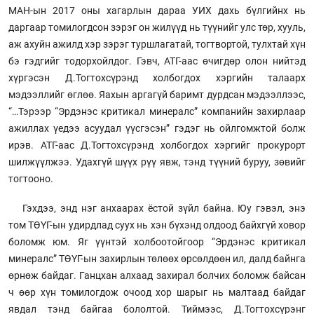
МАН-ын 2017 оны хагарлын дараа УИХ дахь бүлгийнх нь
даргаар томилогдсон зэрэг он жилүүд нь түүнийг улс төр, хууль,
аж ахуйн ажилд хэр зэрэг туршлагатай, тогтвортой, тулхтай хүн
бэ гэдгийг тодорхойлдог. Гэвч, АТГ-аас өчигдөр олон нийтэд
хүргэсэн Д.Тогтохсүрэнд холбогдох хэргийн талаарх
мэдээллийг өглөө. Яахын аргагүй баримт дурдсан мэдээллээс,
“…Тэрээр “Эрдэнэс критикал минералс” компанийн захирлаар
ажиллах үедээ асуудал үүсгэсэн” гэдэг нь ойлгомжтой болж
ирэв. АТГ-аас Д.Тогтохсүрэнд холбогдох хэргийг прокурорт
шилжүүлжээ. Удахгүй шүүх рүү явж, тэнд түүний буруу, зөвийг
тогтооно.
Гэхдээ, энд нэг анхаарах ёстой зүйл байна. Юу гэвэл, энэ
том ТӨҮГ-ын удирдлад суух нь хэн бүхэнд олдоод байхгүй ховор
боломж юм. Яг үүнтэй холбоотойгоор “Эрдэнэс критикал
минералс” ТӨҮГ-ын захирлын төлөөх өрсөлдөөн ил, далд байнга
өрнөж байдаг. Ганцхан алхаад захирал болчих боломж байсан
ч өөр хүн томилогдож очоод хор шарыг нь малтаад байдаг
явдал тэнд байгаа бололтой. Тиймээс, Д.Тогтохсүрэнг