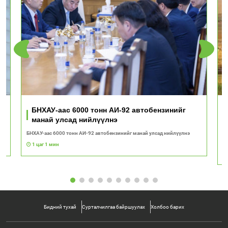
ь
БНХАУ-аас 6000 тонн АИ-92 автобензинийг
манай улсад нийлүүлнэ
БНХАУ-аас 6000 тонн АИ-92 автобензинийг манай улсад нийлүүлнэ
"Т
с
1 цаг 1 мин
Бидний тухай
Сурталчилгаа байршуулах
Холбоо барих