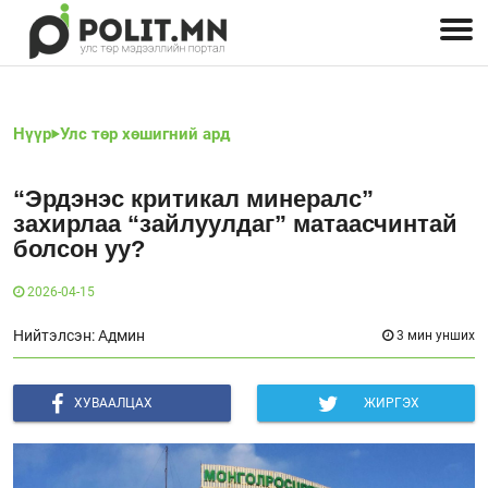
Улстөрчид: хэн, юу хэлэв
Дэлхийн улс төр
Чөлөөт хэвлэл
Залуус-Улс төр
Геополитик
Нийгэм
Нүүр
Улс төр хөшигний ард
“Эрдэнэс критикал минералс”
захирлаа “зайлуулдаг” матаасчинтай
болсон уу?
2026-04-15
Нийтэлсэн: Админ
3 мин унших
ХУВААЛЦАХ
ЖИРГЭХ