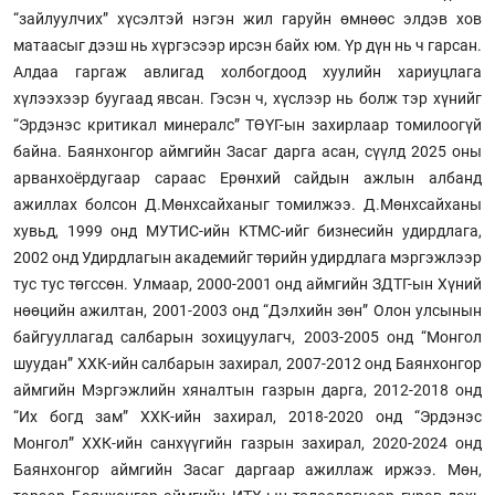
“зайлуулчих” хүсэлтэй нэгэн жил гаруйн өмнөөс элдэв хов
матаасыг дээш нь хүргэсээр ирсэн байх юм. Үр дүн нь ч гарсан.
Алдаа гаргаж авлигад холбогдоод хуулийн хариуцлага
хүлээхээр буугаад явсан. Гэсэн ч, хүслээр нь болж тэр хүнийг
“Эрдэнэс критикал минералс” ТӨҮГ-ын захирлаар томилоогүй
байна. Баянхонгор аймгийн Засаг дарга асан, сүүлд 2025 оны
арванхоёрдугаар сараас Ерөнхий сайдын ажлын албанд
ажиллах болсон Д.Мөнхсайханыг томилжээ. Д.Мөнхсайханы
хувьд, 1999 онд МУТИС-ийн КТМС-ийг бизнесийн удирдлага,
2002 онд Удирдлагын академийг төрийн удирдлага мэргэжлээр
тус тус төгссөн. Улмаар, 2000-2001 онд аймгийн ЗДТГ-ын Хүний
нөөцийн ажилтан, 2001-2003 онд “Дэлхийн зөн” Олон улсынын
байгууллагад салбарын зохицуулагч, 2003-2005 онд “Монгол
шуудан” ХХК-ийн салбарын захирал, 2007-2012 онд Баянхонгор
аймгийн Мэргэжлийн хяналтын газрын дарга, 2012-2018 онд
“Их богд зам” ХХК-ийн захирал, 2018-2020 онд “Эрдэнэс
Монгол” ХХК-ийн санхүүгийн газрын захирал, 2020-2024 онд
Баянхонгор аймгийн Засаг даргаар ажиллаж иржээ. Мөн,