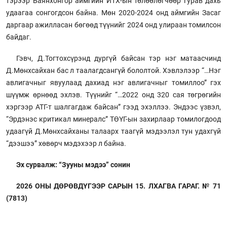
тэрээр Баянхонгор аймгийн ИТХ-ын төлөөлөгчөөр гурав дахь
удаагаа сонгогдсон байна. Мөн 2020-2024 онд аймгийн Засаг
даргаар ажилласан бөгөөд түүнийг 2024 онд улираан томилсон
байдаг.
Гэвч, Д.Тогтохсүрэнд дургүй байсан тэр нэг матаасчинд
Д.Мөнхсайхан бас л таалагдсангүй бололтой. Хэвлэлээр “…Нэг
авлигачныг явуулаад дахиад нэг авлигачныг томиллоо” гэх
шүүмж өрнөөд эхлэв. Түүнийг “…2022 онд 320 сая төгрөгийн
хэргээр АТГ-т шалгагдаж байсан” гээд эхэллээ. Эндээс үзвэл,
“Эрдэнэс критикал минералс” ТӨҮГ-ын захирлаар томилогдоод
удаагүй Д.Мөнхсайханы талаарх таагүй мэдээлэл тун удахгүй
“дээшээ” хөвөрч мэдэхээр л байна.
Эх сурвалж: “Зууны мэдээ” сонин
2026 ОНЫ ДӨРӨВДҮГЭЭР САРЫН 15. ЛХАГВА ГАРАГ. № 71
(7813)