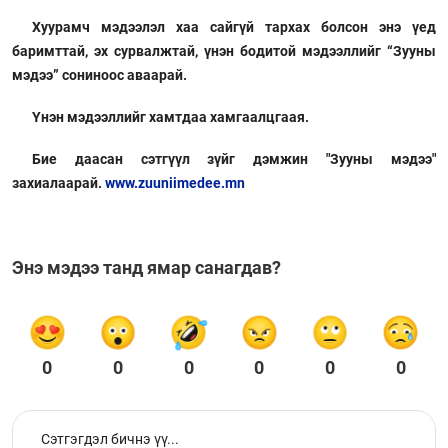
Хуурамч мэдээлэл хаа сайгүй тархах болсон энэ үед
баримттай, эх сурвалжтай, үнэн бодитой мэдээллийг “Зууны
мэдээ” сониноос аваарай.
Үнэн мэдээллийг хамтдаа хамгаалцгаая.
Бие даасан сэтгүүл зүйг дэмжин "Зууны мэдээ"
захиалаарай.
www.zuuniimedee.mn
Энэ мэдээ танд ямар санагдав?
0
0
0
0
0
0