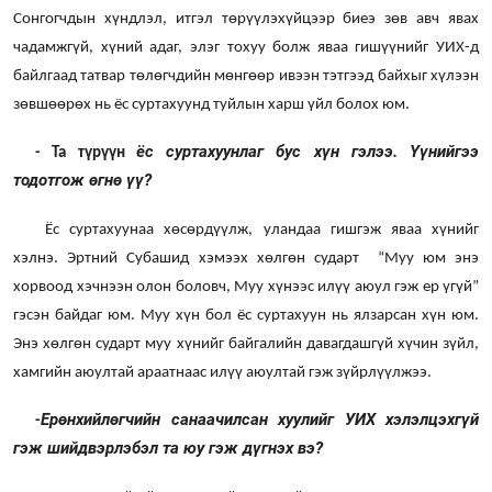
Сонгогчдын хүндлэл, итгэл төрүүлэхүйцээр биеэ зөв авч явах
чадамжгүй, хүний адаг, элэг тохуу болж яваа гишүүнийг УИХ-д
байлгаад татвар төлөгчдийн мөнгөөр ивээн тэтгээд байхыг хүлээн
зөвшөөрөх нь ёс суртахуунд туйлын харш үйл болох юм.
ёс суртахуунлаг бус хүн гэлээ. Үүнийгээ
- Та түрүүн
тодотгож өгнө үү?
Ёс суртахуунаа хөсөрдүүлж, уландаа гишгэж яваа хүнийг
хэлнэ. Эртний Субашид хэмээх хөлгөн сударт “Муу юм энэ
хорвоод хэчнээн олон боловч, Муу хүнээс илүү аюул гэж ер үгүй”
гэсэн байдаг юм. Муу хүн бол ёс суртахуун нь ялзарсан хүн юм.
Энэ хөлгөн сударт муу хүнийг байгалийн давагдашгүй хүчин зүйл,
хамгийн аюултай араатнаас илүү аюултай гэж зүйрлүүлжээ.
Ерөнхийлөгчийн санаачилсан хуулийг УИХ хэлэлцэхгүй
-
гэж шийдвэрлэбэл та юу гэж дүгнэх вэ?