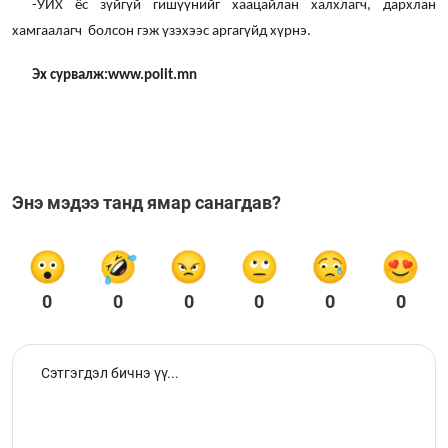
-УИХ ёс зүйгүй гишүүнийг хаацайлан халхлагч, дархлан
хамгаалагч болсон гэж үзэхээс аргагүйд хүрнэ.
Эх сурвалж:www.polit.mn
Энэ мэдээ танд ямар санагдав?
0
0
0
0
0
0