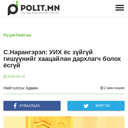
Улстөрчид: хэн, юу хэлэв
Дэлхийн улс төр
Чөлөөт хэвлэл
Залуус-Улс төр
Геополитик
Нийгэм
Нүүр
Нийгэм
С.Нарангэрэл: УИХ ёс зүйгүй
гишүүнийг хаацайлан дархлагч болох
ёсгүй
2026-04-14
Нийтэлсэн: Админ
2 мин унших
ХУВААЛЦАХ
ЖИРГЭХ