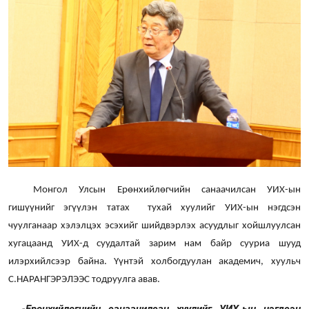
Монгол Улсын Ерөнхийлөгчийн санаачилсан УИХ-ын
гишүүнийг эгүүлэн татах тухай хуулийг УИХ-ын нэгдсэн
чуулганаар хэлэлцэх эсэхийг шийдвэрлэх асуудлыг хойшлуулсан
хугацаанд УИХ-д суудалтай зарим нам байр сууриа шууд
илэрхийлсээр байна. Үүнтэй холбогдуулан академич, хуульч
С.НАРАНГЭРЭЛЭЭС тодруулга авав.
Ерөнхийлөгчийн санаачилсан хуулийг УИХ-ын нэгдсэн