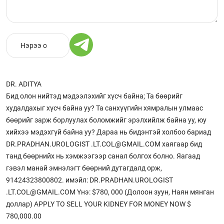
DR. ADITYA
Бид олон нийтэд мэдээлэхийг хүсч байна; Та бөөрийг
худалдахыг хүсч байна уу? Та санхүүгийн хямралын улмаас
бөөрийг зарж борлуулах боломжийг эрэлхийлж байна уу, юу
хийхээ мэдэхгүй байна уу? Дараа нь бидэнтэй холбоо бариад
DR.PRADHAN.UROLOGIST .LT.COL@GMAIL.COM хаягаар бид
танд бөөрнийх нь хэмжээгээр санал болгох болно. Яагаад
гэвэл манай эмнэлэгт бөөрний дутагдалд орж,
91424323800802. имэйл: DR.PRADHAN.UROLOGIST
.LT.COL@GMAIL.COM Yнэ: $780, 000 (Долоон зуун, Наян мянган
доллар) APPLY TO SELL YOUR KIDNEY FOR MONEY NOW $
780,000.00