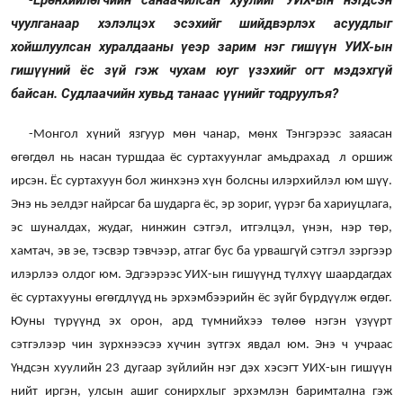
-
чуулганаар хэлэлцэх эсэхийг шийдвэрлэх асуудлыг
хойшлуулсан хуралдааны үеэр зарим нэг гишүүн УИХ-ын
гишүүний ёс зүй гэж чухам юуг үзэхийг огт мэдэхгүй
байсан. Судлаачийн хувьд танаас үүнийг тодруулъя?
-Монгол хүний язгуур мөн чанар, мөнх Тэнгэрээс заяасан
өгөгдөл нь насан туршдаа ёс суртахуунлаг амьдрахад л оршиж
ирсэн. Ёс суртахуун бол жинхэнэ хүн болсны илэрхийлэл юм шүү.
Энэ нь эелдэг найрсаг ба шударга ёс, эр зориг, үүрэг ба хариуцлага,
эс шуналдах, жудаг, нинжин сэтгэл, итгэлцэл, үнэн, нэр төр,
хамтач, эв эе, тэсвэр тэвчээр, атгаг бус ба урвашгүй сэтгэл зэргээр
илэрлээ олдог юм. Эдгээрээс УИХ-ын гишүүнд түлхүү шаардагдах
ёс суртахууны өгөгдлүүд нь эрхэмбээрийн ёс зүйг бүрдүүлж өгдөг.
Юуны түрүүнд эх орон, ард түмнийхээ төлөө нэгэн үзүүрт
сэтгэлээр чин зүрхнээсээ хүчин зүтгэх явдал юм. Энэ ч учраас
Үндсэн хуулийн 23 дугаар зүйлийн нэг дэх хэсэгт УИХ-ын гишүүн
нийт иргэн, улсын ашиг сонирхлыг эрхэмлэн баримтална гэж