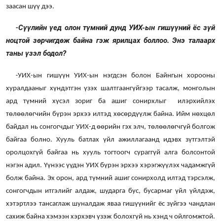
заасан шүү дээ.
Сүүлийн үед олон түмний дунд УИХ-ын гишүүний ёс зүй
-
ноцтой зөрчигдөж байна гэж ярилцах боллоо. Энэ талаарх
таны үзэл бодол?
-
УИХ-ын гишүүн УИХ-ын нэгдсэн болон Байнгын хорооны
хуралдааныг хүндэтгэн үзэх шалтгаангүйгээр тасалж, монголын
ард түмний хүсэл зориг ба ашиг сонирхлыг илэрхийлэх
төлөөлөгчийн бүрэн эрхээ илтэд хөсөрдүүлж байна. Ийм нөхцөл
байдал нь сонгогчдыг УИХ-д өөрийн гэх элч, төлөөлөгчгүй болгож
байгаа болно. Хууль батлах үйл ажиллагаанд идэвх зүтгэлтэй
оролцохгүй байгаа нь хууль тогтоогч сураггүй алга болсонтой
нэгэн адил. Үүнээс үүдэн УИХ бүрэн эрхээ хэрэгжүүлэх чадамжгүй
болж байна.
Эх орон, ард түмний ашиг сонирхолд илтэд тэрсэлж,
сонгогчдын итгэлийг алдаж, шударга бус, бусармаг үйл үйлдэж,
хэтэртлээ тансаглаж шуналдаж яваа гишүүнийг ёс зүйгээ чандлан
сахиж байна хэмээн хэрхэвч үзэж болохгүй нь хэнд ч ойлгомжтой.