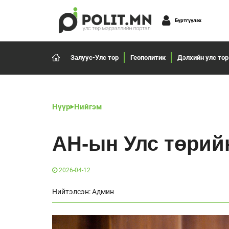
Бүртгүүлэх
Залуус-Улс төр
Геополитик
Дэлхийн улс төр
Нүүр
Нийгэм
АН-ын Улс төрий
2026-04-12
Нийтэлсэн: Админ