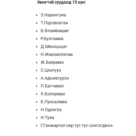
Эмэгтэй суудалд 15 хүн:
З.Нарантуяа
Т.Пүрэвхатан
Б.Өлзийхишиг
Р.Булгамаа
Д.Мөнхцэцэг
Н.Жавзанпагма
Ж.Баярмаа
С.Цэнгүүн
А.Адъяасүрэн
П.Батчимэг
Х.Болормаа
Б.Пунсалмаа
Н.Одонгуа
Н.Туяа
Г.Ганжаргал нар тус тус сонгогджээ.