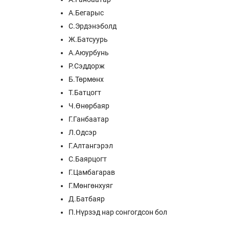
А.Бегарыс
С.Эрдэнэболд
Ж.Батсуурь
А.Аюурбунь
Р.Сэддорж
Б.Төрмөнх
Т.Батцогт
Ч.Өнөрбаяр
Г.Ганбаатар
Л.Одсэр
Г.Алтангэрэл
С.Баярцогт
Г.Цамбагарав
Г.Мөнгөнхуяг
Д.Батбаяр
П.Нүрзэд нар сонгогдсон бол