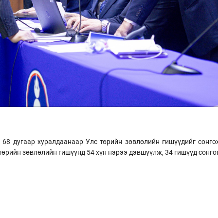
8 дугаар хуралдаанаар Улс төрийн зөвлөлийн гишүүдийг сонгох
төрийн зөвлөлийн гишүүнд 54 хүн нэрээ дэвшүүлж, 34 гишүүд сонго