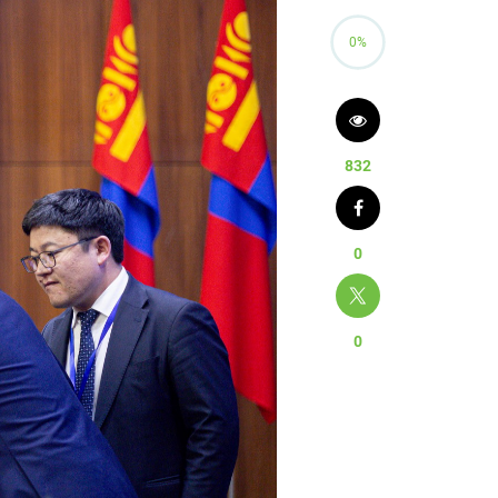
0%
832
0
0