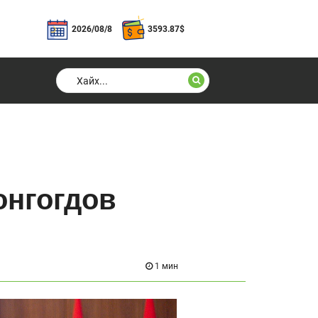
2026/08/8
3593.87
$
онгогдов
1 мин