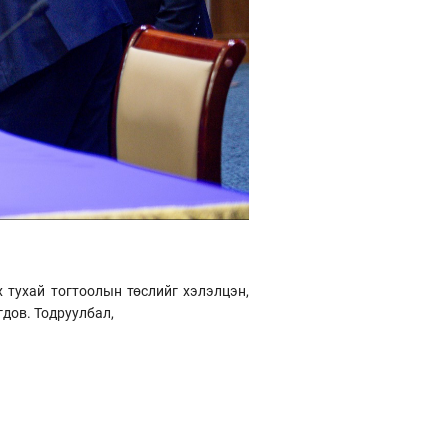
 тухай тогтоолын төслийг хэлэлцэн,
гдов. Тодруулбал,