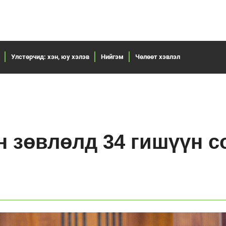
Улстөрчид: хэн, юу хэлэв
Нийгэм
Чөлөөт хэвлэл
н зөвлөлд 34 гишүүн с