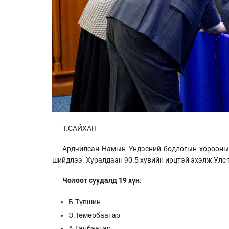
Т.САЙХАН
Ардчилсан Намын Үндэсний бодлогын хорооны 6
шийдлээ. Хуралдаан 90.5 хувийн ирцтэй эхэлж Улс 
Чөлөөт суудалд
19 хүн
:
Б.Түвшин
Э.Төмөрбаатар
А.Ганбаатар