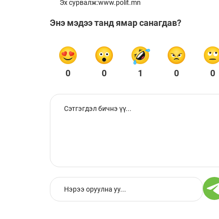
Эх сурвалж:www.polit.mn
Энэ мэдээ танд ямар санагдав?
0
0
1
0
0