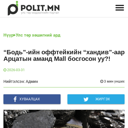
Улстөрчид: хэн, юу хэлэв
Дэлхийн улс төр
Чөлөөт хэвлэл
Залуус-Улс төр
Геополитик
Нийгэм
Нүүр
Улс төр хөшигний ард
“Бодь”-ийн оффтейкийн “хандив”-аар
Арцатын аманд Mall босгосон уу?!
2026-03-31
Нийтэлсэн: Админ
3 мин унших
ХУВААЛЦАХ
ЖИРГЭХ