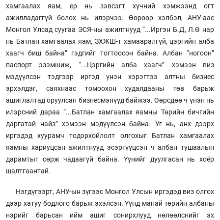
хамгаалах яам, ер нь зэвсэгт хүчний хэмжээнд огт
ажилладаггүй болох нь илэрчээ. Өөрөөр хэлбэл, АНУ-аас
Монгол Улсад суугаа ЭСЯ-ны ажилтнууд “...Иргэн Б.Д, Л.Ө нар
нь Батлан хамгаалах яам, ЗХЖШ-т хамааралгүй, цэргийн алба
хаагч биш байна” гэдгийг тогтоосон байна. Албан “ногоон”
паспорт эзэмшиж, “...Цэргийн алба хаагч” хэмээн виз
мэдүүлсэн тэдгээр иргэд үнэн хэрэгтээ алтны бизнес
эрхэлдэг, саяхнаас томоохон худалдааны төв барьж
ашиглалтад оруулсан бизнесмэнүүд байжээ. Өөрсдөө ч үнэн нь
илэрсний дараа “...Батлан хамгаалах яамны Төрийн бичгийн
даргатай найз” хэмээн мэдүүлсэн байна. Уг нь, анх дээрх
иргэдэд хуурамч тодорхойлолт олгохыг Батлан хамгаалах
яамны хариуцсан ажилтнууд эсэргүүцсэн ч албан тушаалын
дарамтыг сөрж чадаагүй байна. Үүнийг дуулгасан нь хоёр
шалтгаантай.
Нэгдүгээрт, АНУ-ын зүгээс Монгол Улсын иргэдэд виз олгох
дээр хатуу бодлого барьж эхэлсэн. Үүнд манай төрийн албаны
нэрийг барьсан ийм ашиг сонирхлууд нөлөөлснийг эх