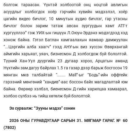
болгож тараасан. Үүнтэй холбоотой онц ноцтой авлигын
асуудлыг холбогдох хоёр гэрчийн хувийн мэдээлэл, хоёр
цагийн видео бичлэг, 10 минутын аудио бичлэг, гар утасны
бичлэг болон зарим татаж авсан зургуудын хамт АТГ-т
хүргүүллээ” гэж УИХ-ын гишүүн Л.Оюун-Эрдэнэ мэдэгдээд хэд
хонож байна. Гэтэл Батлан хамгаалахын яамаар дамжуулан
“...Цэргийн алба хаагч” гээд АНУ-ын виз хүссэн Өвөрхангай
аймгийн харьяат, уяач, бизнесмэн Д холбогдож буй бололтой.
Түүний Хан-Уул дүүргийн 23 дугаар хороо, Арцатын аманд
Нүхтийн зам дагуу байрлах 1.5 га газар дээр барьж босгосон 19
мянган мкв талбайтай “....... Mall”-ыг “Бодь”-ийн оффтейк
гэрээний мөнгөний “хандив”-аас боссон байх магадлалтай юм
байна. Өөрөөр хэлбэл, биенесмэн Д-гийн харилцаа хамаарал,
холбоо сүлбээ нь тийш хөтөлж буй бололтой.
Эх сурвалж: “Зууны мэдээ” сонин
2026 ОНЫ ГУРАВДУГААР САРЫН 31. МЯГМАР ГАРАГ. № 60
(7802)