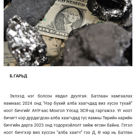
Б.ГАРЬД
Эхлээд нэг болсон явдал дуулгая. Батлаан хамгаалах
яамнаас 2024 онд “Нэр бүхий алба хаагчдад виз хүсэх тухай”
ноот бичгийг АНУ-аас Монгол Улсад ЭСЯ-нд гаргажээ. Уг ноот
бичигт нэр дурдагдсан алба хаагчдад тус яамны Төрийн нарийн
бичгийн дарга 2023 онд тодорхойлолт хийж өгсөн байна. Гэтэл
ноот бичгээр виз хүссэн “алба хаагч” гэх Д, Ө нар нь Батлан