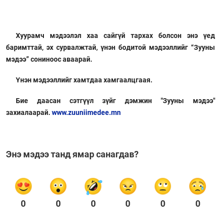
Хуурамч мэдээлэл хаа сайгүй тархах болсон энэ үед
баримттай, эх сурвалжтай, үнэн бодитой мэдээллийг “Зууны
мэдээ” сониноос аваарай.
Үнэн мэдээллийг хамтдаа хамгаалцгаая.
Бие даасан сэтгүүл зүйг дэмжин "Зууны мэдээ"
захиалаарай.
www.zuuniimedee.mn
Энэ мэдээ танд ямар санагдав?
0
0
0
0
0
0