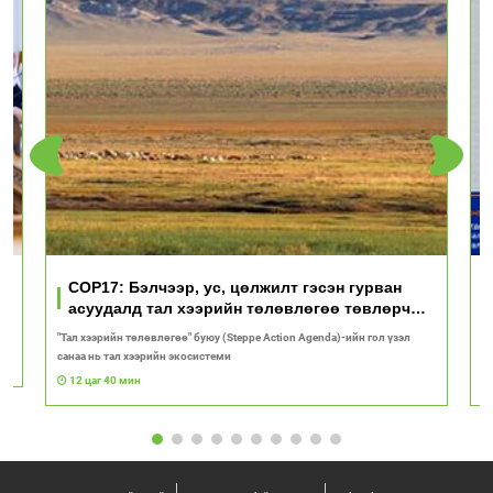
үд
COP17: Бэлчээр, ус, цөлжилт гэсэн гурван
асуудалд тал хээрийн төлөвлөгөө төвлөрч
байна
"Тал хээрийн төлөвлөгөө" буюу (Steppe Action Agenda)-ийн гол үзэл
И
санаа нь тал хээрийн экосистеми
1
12 цаг 40 мин