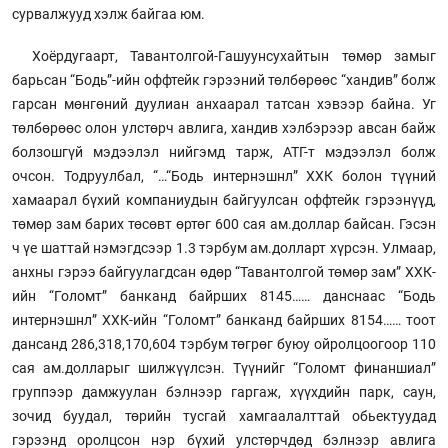
сурвалжууд хэлж байгаа юм.
Хоёрдугаарт, Тавантолгой-Гашуунсухайтын төмөр замыг
барьсан “Бодь”-ийн оффтейк гэрээний төлбөрөөс “хандив” болж
гарсан мөнгөний дуулиан анхаарал татсан хэвээр байна. Уг
төлбөрөөс олон улстөрч авлига, хандив хэлбэрээр авсан байж
болзошгүй мэдээлэл нийгэмд тарж, АТГ-т мэдээлэл болж
очсон. Тодруулбал, “…“Бодь интернэшнл” ХХК болон түүний
хамаарал бүхий компаниудын байгуулсан оффтейк гэрээнүүд,
төмөр зам барих төсөвт өртөг 600 сая ам.доллар байсан. Гэсэн
ч үе шаттай нэмэгдсээр 1.3 тэрбум ам.долларт хүрсэн. Улмаар,
анхны гэрээ байгуулагдсан өдөр “Тавантолгой төмөр зам” ХХК-
ийн “Голомт” банканд байрших 8145…… данснаас “Бодь
интернэшнл” ХХК-ийн “Голомт” банканд байрших 8154…… тоот
дансанд 286,318,170,604 тэрбум төгрөг буюу ойролцоогоор 110
сая ам.долларыг шилжүүлсэн. Түүнийг “Голомт финаншиал”
группээр дамжуулан бэлнээр гаргаж, хүүхдийн парк, саун,
зочид буудал, төрийн тусгай хамгаалалттай обьектуудад
гэрээнд оролцсон нэр бүхий улстөрчдөд бэлнээр авлига