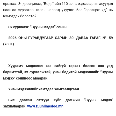
ярьжээ. Эндээс үзвэл, “Бодь”-ийн 110 сая ам.долларын асуудал
цаашаа хүрээгээ тэлэн нэлээд ухуулж, бас “оролцогчид” нь
нэмэгдэх бололтой.
Эх сурвалж: “Зууны мэдээ” сонин
2026 ОНЫ ГУРАВДУГААР САРЫН 30. ДАВАА ГАРАГ. № 59
(7801)
Хуурамч мэдээлэл хаа сайгүй тархах болсон энэ үед
баримттай, эх сурвалжтай, үнэн бодитой мэдээллийг “Зууны
мэдээ” сониноос аваарай.
Үнэн мэдээллийг хамтдаа хамгаалцгаая.
Бие даасан сэтгүүл зүйг дэмжин "Зууны мэдээ"
захиалаарай.
www.zuuniimedee.mn