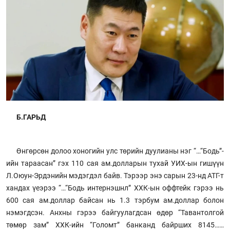
Б.ГАРЬД
Өнгөрсөн долоо хоногийн улс төрийн дуулианы нэг “…“Бодь”-
ийн тараасан” гэх 110 сая ам.долларын тухай УИХ-ын гишүүн
Л.Оюун-Эрдэнийн мэдэгдэл байв. Тэрээр энэ сарын 23-нд АТГ-т
хандах үеэрээ “…“Бодь интернэшнл” ХХК-ын оффтейк гэрээ нь
600 сая ам.доллар байсан нь 1.3 тэрбум ам.доллар болон
нэмэгдсэн. Анхны гэрээ байгуулагдсан өдөр “Тавантолгой
төмөр зам” ХХК-ийн “Голомт” банканд байрших 8145……