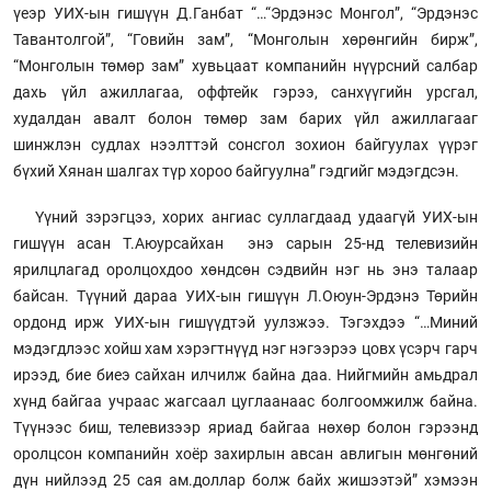
үеэр УИХ-ын гишүүн Д.Ганбат “…“Эрдэнэс Монгол”, “Эрдэнэс
Тавантолгой”, “Говийн зам”, “Монголын хөрөнгийн бирж”,
“Монголын төмөр зам” хувьцаат компанийн нүүрсний салбар
дахь үйл ажиллагаа, оффтейк гэрээ, санхүүгийн урсгал,
худалдан авалт болон төмөр зам барих үйл ажиллагааг
шинжлэн судлах нээлттэй сонсгол зохион байгуулах үүрэг
бүхий Хянан шалгах түр хороо байгуулна” гэдгийг мэдэгдсэн.
Үүний зэрэгцээ, хорих ангиас суллагдаад удаагүй УИХ-ын
гишүүн асан Т.Аюурсайхан энэ сарын 25-нд телевизийн
ярилцлагад оролцохдоо хөндсөн сэдвийн нэг нь энэ талаар
байсан. Түүний дараа УИХ-ын гишүүн Л.Оюун-Эрдэнэ Төрийн
ордонд ирж УИХ-ын гишүүдтэй уулзжээ. Тэгэхдээ “…Миний
мэдэгдлээс хойш хам хэрэгтнүүд нэг нэгээрээ цовх үсэрч гарч
ирээд, бие биеэ сайхан илчилж байна даа. Нийгмийн амьдрал
хүнд байгаа учраас жагсаал цуглаанаас болгоомжилж байна.
Түүнээс биш, телевизээр яриад байгаа нөхөр болон гэрээнд
оролцсон компанийн хоёр захирлын авсан авлигын мөнгөний
дүн нийлээд 25 сая ам.доллар болж байх жишээтэй” хэмээн