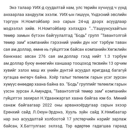
Энэ талаар УИХ-д суудалтай нам, улс төрийн хүчнүүд ч үүнд
анхаарлаа хандуулж эхэлж. УИХ-ын гишүүн, Үндэсний эвслийн
тэргүүн Н.Номтойбаяр энэ сарын 24-нд дээрх асуудлаар
мэдээлэл хийв. Н.Номтойбаяр хэлэхдээ “…“Гашуунсухайтын
төмөр замын бүтээн байгуулалтад “Бодь” групп “Тавантолгой
төмөр зам” компанийн гэрээний үнийн дүн нэг тэрбум таван
сая ам.доллар, өмнө нь гүйцэтгэж байсан компанийн Хөгжлийн
банкнаас авсан 276 сая ам.доллар гээд нийт 1.3 тэрбум
ам.доллар буюу өнөөгийн ханшаар тооцоход төсвийн 13 орчим
хувийг эзлэх маш их үнийн дүнтэй асуудал яригдаад багагүй
хугацаа өнгөрч байна. Хоёр талыг төлөөлж гарын үсэг зурсан
хүмүүс өнөөдөр хаана байна вэ. “Бодь” группийг төлөөлж гарын
үзсэн зурсан А.Амундра, “Тавантолгой төмөр зам” компанийн
гүйцэтгэх захирал Н.Удаанжаргал хаана байгаа юм бэ. Миний
санаж байгаагаар 2022 оны арванхоёрдугаар сарын эхээр
Ерөнхий сайд Л.Оюун-Эрдэнэ, Хууль зүйн сайд Х.Нямбаатар
нар энэ асуудалтай холбоотой 17 улстөрчийн нэрийг зарлаж
байсан, Х.Баттулгаас эхлээд. Тэр өдөртөө гадагшаа гараад