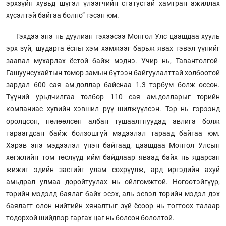
эрхзүйн хувьд шүгэл үлээгчийн статустай хамтран ажиллах
хүсэлтэй байгаа болно” гэсэн юм.
Гэхдээ энэ нь дуулиан гэхээсээ Монгол Улс цаашдаа хууль
эрх зүй, шударга ёсны хэм хэмжээг барьж явах гэвэл үүнийг
заавал мухарлах ёстой байж мэднэ. Учир нь, Тавантолгой-
Гашуунсухайтын төмөр замын бүтээн байгуулалттай холбоотой
зардал 600 сая ам.доллар байснаа 1.3 тэрбум болж өссөн.
Түүний урьдчилгаа төлбөр 110 сая ам.долларыг төрийн
компаниас хувийн хэвшил рүү шилжүүлсэн. Тэр нь гэрээнд
оролцсон, нөлөөлсөн албан тушаалтнуудад авлига болж
тараагдсан байж болзошгүй мэдээлэл тараад байгаа юм.
Хэрэв энэ мэдээлэл үнэн байгаад, цаашдаа Монгол Улсын
хөгжлийн том төслүүд ийм байдлаар яваад байх нь ядарсан
жижиг эдийн засгийг улам сөхрүүлж, ард иргэдийн ахуй
амьдрал улмаа доройтуулах нь ойлгомжтой. Нөгөөтэйгүүр,
төрийн мэдэлд баялаг байх эсэх, аль эсвэл төрийн мэдэл дэх
баялагт олон нийтийн хяналтыг зүй ёсоор нь тогтоох талаар
тодорхой шийдвэр гаргах цаг нь болсон бололтой.