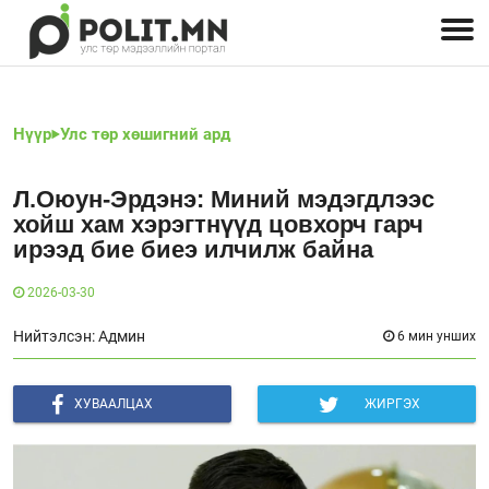
Улстөрчид: хэн, юу хэлэв
Дэлхийн улс төр
Чөлөөт хэвлэл
Залуус-Улс төр
Геополитик
Нийгэм
Нүүр
Улс төр хөшигний ард
Л.Оюун-Эрдэнэ: Миний мэдэгдлээс
хойш хам хэрэгтнүүд цовхорч гарч
ирээд бие биеэ илчилж байна
2026-03-30
Нийтэлсэн: Админ
6 мин унших
ХУВААЛЦАХ
ЖИРГЭХ