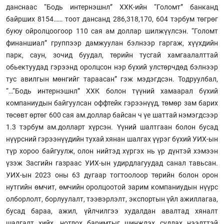
данснаас “Бодь интернэшнл” ХХК-ийн “Голомт” банканд
байрших 8154…… тоот дансанд 286,318,170, 604 тэрбум төгрөг
буюу ойролцоогоор 110 сая ам доллар шилжүүлсэн. “Голомт
финаншиал” группээр дамжуулан бэлнээр гаргаж, хүүхдийн
парк, саун, зочид буудал, төрийн тусгай хамгаалалттай
обьектуудад гэрээнд оролцсон нэр бүхий улстөрчдөд бэлнээр
тус авилгын мөнгийг тараасан” гэж мэдэгдсэн. Тодруулбал,
“…“Бодь интернэшнл” ХХК болон түүний хамаарал бүхий
компаниудын байгуулсан оффтейк гэрээнүүд, төмөр зам барих
төсөвт өртөг 600 сая ам.доллар байсан ч үе шаттай нэмэгдсээр
1.3 тэрбум ам.долларт хүрсэн. Үүний шалтгаан болон бусад
нүүрсний гэрээнүүдийн тухай хянан шалгах үүрэг бүхий УИХ-ын
түр хороо байгуулж, олон нийтэд хүргэх нь үр дүнтэй хэмээн
үзэж Засгийн газраас УИХ-ын удирдлагуудад санал тавьсан.
УИХ-ын 2023 оны 63 дугаар тогтоолоор төрийн болон орон
нутгийн өмчит, өмчийн оролцоотой зарим компаниудын нүүрс
олборлолт, борлуулалт, тээвэрлэлт, экспортын үйл ажиллагаа,
бусад бараа, ажил, үйлчилгээ худалдан авалтад хяналт
шалгалт хийх, нотлох баримтыг шинжлэх судлах нээлттэй