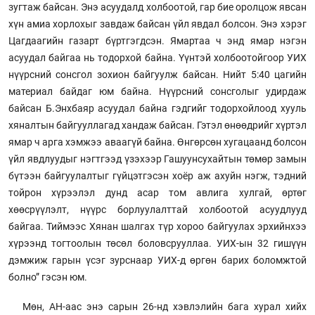
зугтаж байсан. Энэ асуудалд холбоотой, гар бие оролцож явсан
хүн амиа хорлохыг завдаж байсан үйл явдал болсон. Энэ хэрэг
Цагдаагийн газарт бүртгэгдсэн. Ямартаа ч энд ямар нэгэн
асуудал байгаа нь тодорхой байна. Үүнтэй холбоотойгоор УИХ
нүүрсний сонсгол зохион байгуулж байсан. Нийт 5:40 цагийн
материал байдаг юм байна. Нүүрсний сонсголыг удирдаж
байсан Б.Энхбаяр асуудал байна гэдгийг тодорхойлоод хууль
хяналтын байгууллагад хандаж байсан. Гэтэл өнөөдрийг хүртэл
ямар ч арга хэмжээ аваагүй байна. Өнгөрсөн хугацаанд болсон
үйл явдлуудыг нэгтгээд үзэхээр Гашуунсухайтын төмөр замын
бүтээн байгуулалтыг гүйцэтгэсэн хоёр аж ахуйн нэгж, тэдний
тойрон хүрээлэл дунд асар том авлига хулгай, өртөг
хөөсрүүлэлт, нүүрс борлуулалттай холбоотой асуудлууд
байгаа. Тиймээс Хянан шалгах түр хороо байгуулах эрхийнхээ
хүрээнд тогтоолын төсөл боловсрууллаа. УИХ-ын 32 гишүүн
дэмжиж гарын үсэг зурснаар УИХ-д өргөн барих боломжтой
болно” гэсэн юм.
Мөн, АН-аас энэ сарын 26-нд хэвлэлийн бага хурал хийх