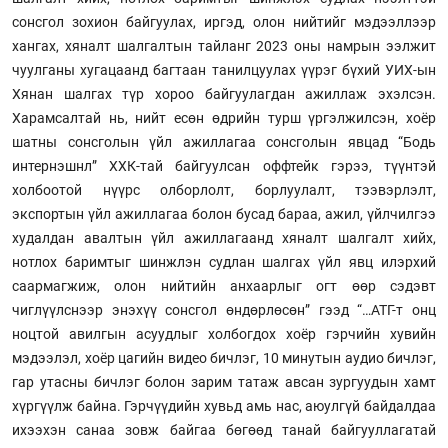
сонсгол зохион байгуулах, иргэд, олон нийтийг мэдээллээр
хангах, хяналт шалгалтын тайланг 2023 оны намрын ээлжит
чуулганы хугацаанд багтаан танилцуулах үүрэг бүхий УИХ-ын
Хянан шалгах түр хороо байгуулагдан ажиллаж эхэлсэн.
Харамсалтай нь, нийт есөн өдрийн турш үргэлжилсэн, хоёр
шатны сонсголын үйл ажиллагаа сонсголын явцад “Бодь
интернэшнл” ХХК-тай байгуулсан оффтейк гэрээ, түүнтэй
холбоотой нүүрс олборлолт, борлуулалт, тээвэрлэлт,
экспортын үйл ажиллагаа болон бусад бараа, ажил, үйлчилгээ
худалдан авалтын үйл ажиллагаанд хяналт шалгалт хийх,
нотлох баримтыг шинжлэн судлан шалгах үйл явц илэрхий
саармагжиж, олон нийтийн анхаарлыг огт өөр сэдэвт
чиглүүлснээр энэхүү сонсгол өндөрлөсөн” гээд “…АТГ-т онц
ноцтой авилгын асуудлыг холбогдох хоёр гэрчийн хувийн
мэдээлэл, хоёр цагийн видео бичлэг, 10 минутын аудио бичлэг,
гар утасны бичлэг болон зарим татаж авсан зургуудын хамт
хүргүүлж байна. Гэрчүүдийн хувьд амь нас, аюулгүй байдалдаа
ихээхэн санаа зовж байгаа бөгөөд танай байгууллагатай