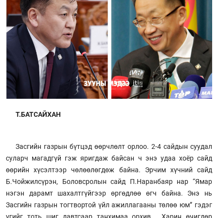
Т.БАТСАЙХАН
Засгийн газрын бүтцэд өөрчлөлт орлоо. 2-4 сайдын суудал
суларч магадгүй гэж яригдаж байсан ч энэ удаа хоёр сайд
өөрийн хүсэлтээр чөлөөлөгдөж байна. Эрчим хүчний сайд
Б.Чойжилсүрэн, Боловсролын сайд П.Наранбаяр нар “Ямар
нэгэн дарамт шахалтгүйгээр өргөдлөө өгч байна. Энэ нь
Засгийн газрын тогтвортой үйл ажиллагааны төлөө юм” гэдэг
үгийг тоть шиг давтсаар танхимаа орхив. Харин өчигдөр