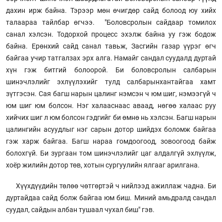
дахин ирж байна. Тэрээр мөн өчигдөр сайд болоод юу хийх
талаараа тайлбар өгчээ. "Боловсролын сайдаар томилох
санал хэлсэн. Тодорхой процесс эхэлж байна уу гэж бодож
байна. Ерөнхий сайд санал тавьж, Засгийн газар үүрэг өгч
байгаа учир татгалзах эрх алга. Намайг сандал суудалд дуртай
хүн гэж битгий болоорой. Би боловсролын салбарын
шинэчлэлийг эхлүүлэхийг тулд салбарынхантайгаа хамт
зүтгэсэн. Сая багш нарын цалинг нэмсэн ч юм шиг, нэмээгүй ч
юм шиг юм болсон. Нэг халааснаас аваад, нөгөө халаас руу
хийчих шиг л юм болсон гэдгийг би өмнө нь хэлсэн. Багш нарын
цалингийн асуудлыг нэг сарын дотор шийдэх боломж байгаа
гэж харж байгаа. Багш нараа гомдоогоод, зовоогоод байж
болохгүй. Би зургаан том шинэчлэлийг цаг алдалгүй эхлүүлж,
хоёр жилийн дотор төв, хотын сургуулийн ялгааг арилгана.
Хүүхдүүдийн төлөө чөтгөртэй ч нийлээд ажиллаж чадна. Би
дуртайдаа сайд болж байгаа юм биш. Миний амьдралд сандал
суудал, сайдын албан тушаал чухал биш" гэв.