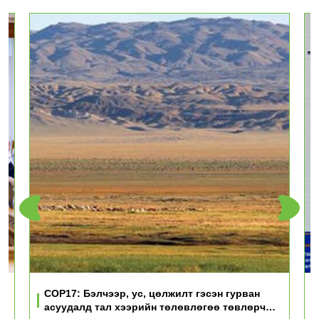
үд
COP17: Бэлчээр, ус, цөлжилт гэсэн гурван
асуудалд тал хээрийн төлөвлөгөө төвлөрч