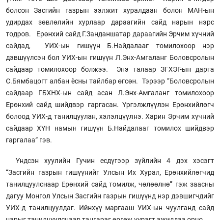
болсон Засгийн газрын ээлжит хуралдаан болон МАН-ын
удирдах зөвлөлийн хурлаар дараагийн сайд нарын нэрс
тодров. Ерөнхий сайд Г.Занданшатар дараагийн Эрчим хүчний
сайдад, УИХ-ын гишүүн Б.Найдалааг томилохоор нэр
дэвшүүлсэн бол УИХ-ын гишүүн Л.Энх-Амгаланг Боловсролын
сайдаар томилохоор болжээ. Энэ талаар ЗГХЭГ-ын дарга
С.Бямбацогт албан ёсны тайлбар өгсөн. Тэрээр “Боловсролын
сайдаар ГБХНХ-ын сайд асан Л.Энх-Амгаланг томилохоор
Ерөнхий сайд шийдвэр гаргасан. Үргэлжлүүлэн Ерөнхийлөгч
болоод УИХ-д танилцуулан, хэлэлцүүлнэ. Харин Эрчим хүчний
сайдаар ХҮН намын гишүүн Б.Найдалааг томилох шийдвэр
гаргалаа” гэв.
Үндсэн хуулийн Гучин есдүгээр зүйлийн 4 дэх хэсэгт
“Засгийн газрын гишүүнийг Улсын Их Хурал, Ерөнхийлөгчид
танилцуулснаар Ерөнхий сайд томилж, чөлөөлнө” гэж заасны
дагуу Монгол Улсын Засгийн газрын гишүүнд нэр дэвшигчдийг
УИХ-д танилцуулдаг. Ийнхүү маргааш УИХ-ын чуулганд сайд
нарыг танилцуулснаар тангараг өргөж үүрэгт ажилдаа орно.