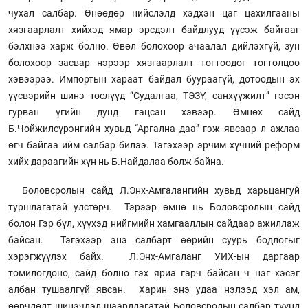
чухал салбар. Өнөөдөр нийслэлд хэдхэн цаг цахилгааны
хязгаарлалт хийхэд ямар эрсдэлт байдлууд үүсэж байгааг
бэлхнээ харж болно. Өвөл болохоор ачаалал дийлэхгүй, зун
болохоор засвар нэрээр хязгаарлалт тогтоодог тогтолцоо
хэвээрээ. Импортын хараат байдал буураагүй, дотоодын эх
үүсвэрийн шинэ төслүүд “Судалгаа, ТЭЗҮ, санхүүжилт” гэсэн
гурван үгийн дунд гацсан хэвээр. Өмнөх сайд
Б.Чойжилсүрэнгийн хувьд “Аргална даа” гэж явсаар л ажлаа
өгч байгаа ийм салбар билээ. Тэгэхээр эрчим хүчний реформ
хийх дараагийн хүн нь Б.Найдалаа болж байна.
Боловсролын сайд Л.Энх-Амгалангийн хувьд харьцангуй
туршлагатай улстөрч. Тэрээр өмнө нь Боловсролын сайд
болон Гэр бүл, хүүхэд нийгмийн хамгааллын сайдаар ажиллаж
байсан. Тэгэхээр энэ салбарт өөрийн суурь бодлогыг
хэрэгжүүлэх байх. Л.Энх-Амгаланг УИХ-ын даргаар
томилогдоно, сайд болно гэх яриа гарч байсан ч нэг хэсэг
албан тушаалгүй явсан. Харин энэ удаа нэлээд хэл ам,
өөрчлөлт шинэчлэл шаардлагатай Боловсролын салбар түүнд