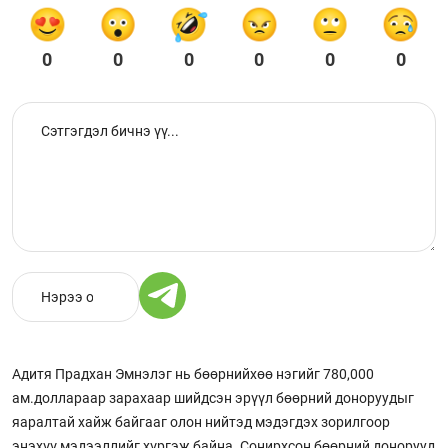
0
0
0
0
0
0
Адитя Прадхан Эмнэлэг нь бөөрнийхөө нэгийг 780,000
ам.доллараар зарахаар шийдсэн эрүүл бөөрний доноруудыг
яаралтай хайж байгааг олон нийтэд мэдэгдэх зорилгоор
энэхүү мэдээллийг хүргэж байна. Сонирхсон бөөрний донорууд