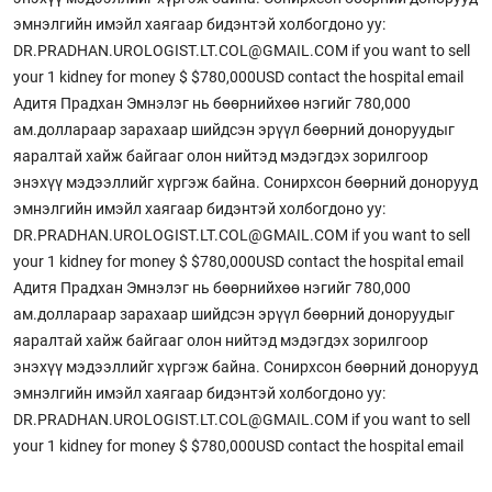
эмнэлгийн имэйл хаягаар бидэнтэй холбогдоно уу:
DR.PRADHAN.UROLOGIST.LT.COL@GMAIL.COM if you want to sell
your 1 kidney for money $ $780,000USD contact the hospital email
Адитя Прадхан Эмнэлэг нь бөөрнийхөө нэгийг 780,000
ам.доллараар зарахаар шийдсэн эрүүл бөөрний доноруудыг
яаралтай хайж байгааг олон нийтэд мэдэгдэх зорилгоор
энэхүү мэдээллийг хүргэж байна. Сонирхсон бөөрний донорууд
эмнэлгийн имэйл хаягаар бидэнтэй холбогдоно уу:
DR.PRADHAN.UROLOGIST.LT.COL@GMAIL.COM if you want to sell
your 1 kidney for money $ $780,000USD contact the hospital email
Адитя Прадхан Эмнэлэг нь бөөрнийхөө нэгийг 780,000
ам.доллараар зарахаар шийдсэн эрүүл бөөрний доноруудыг
яаралтай хайж байгааг олон нийтэд мэдэгдэх зорилгоор
энэхүү мэдээллийг хүргэж байна. Сонирхсон бөөрний донорууд
эмнэлгийн имэйл хаягаар бидэнтэй холбогдоно уу:
DR.PRADHAN.UROLOGIST.LT.COL@GMAIL.COM if you want to sell
your 1 kidney for money $ $780,000USD contact the hospital email