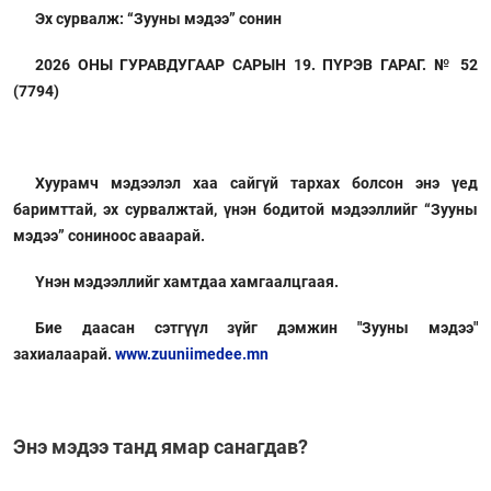
Эх сурвалж: “Зууны мэдээ” сонин
2026 ОНЫ ГУРАВДУГААР САРЫН 19. ПҮРЭВ ГАРАГ. № 52
(7794)
Хуурамч мэдээлэл хаа сайгүй тархах болсон энэ үед
баримттай, эх сурвалжтай, үнэн бодитой мэдээллийг “Зууны
мэдээ” сониноос аваарай.
Үнэн мэдээллийг хамтдаа хамгаалцгаая.
Бие даасан сэтгүүл зүйг дэмжин "Зууны мэдээ"
захиалаарай.
www.zuuniimedee.mn
Энэ мэдээ танд ямар санагдав?