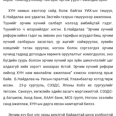
ХҮН намын квотоор сайд болж байгаа УИХ-ын гишүүн,
Б.Найдалаа анх удаагаа Засгийн газрын гишүүнээр ажиллана.
Түүнийг эрчим хүчний салбарт нэлээд амбийцтай гэдэг.
Түүнийгээ ч илэрхийлдэг нэгэн. Б.Найдалаа “Эрчим хүчний
реформ хийнэ гэдэг нь зөвхөн үнэ тарифын асуудал биш, эрчим
хүчний салбарын засаглал, үр ашгийг сайжруулах, хувийн
хэвшлийг татан оруулах, ногоон болон сэргээгдэх эрчим
хүчинд гадаад дотоодын хөрөнгө оруулалтыг нэмэгдүүлэх, энэ
бүгдийн суурь болсон эрчим хүчний эрх зүйн шинэчлэлийг цаг
алдахгүй хийх зэрэгт анхаарах ёстой. Эрчим хүчний реформ
хийхэд ХҮН нам манлайлж ажиллана” хэмээн хэвлэлд ярьж
байв. Б.Найдалаа нь Увсын гаралтай, Улаанбаатар хотод төрж
өссөн. 23-р сургууль, СЭЗДС, Японы Кобэ их сургуулийг
төгссөн. Санхүүч, хөгжлийн эдийн засагч мэргэжилтэй. СЭЗДС-
д багшилж, Анод банк, ХААН банк, МСS групп, Ногоон зээлийн
санд ажиллаж, ХҮН-ын дарга явсан намтартай билээ.
Эрчим хүч бол улс орны аюулгүй байдалтай шууд холбоотой