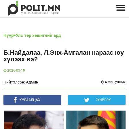
Улстөрчид: хэн, юу хэлэв
Дэлхийн улс төр
Чөлөөт хэвлэл
Залуус-Улс төр
Геополитик
Нийгэм
Нүүр
Улс төр хөшигний ард
Б.Найдалаа, Л.Энх-Амгалан нараас юу
хүлээх вэ?
2026-03-19
Нийтэлсэн: Админ
4 мин унших
ХУВААЛЦАХ
ЖИРГЭХ