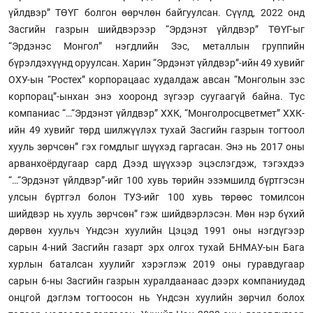
үйлдвэр” ТӨҮГ болгон өөрчлөн байгуулсан. Сүүлд, 2022 онд
Засгийн газрын шийдвэрээр “Эрдэнэт үйлдвэр” ТӨҮГ-ыг
“Эрдэнэс Монгол” нэгдлийн Зэс, металлын группийн
бүрэлдэхүүнд оруулсан. Харин “Эрдэнэт үйлдвэр”-ийн 49 хувийг
ОХУ-ын “Ростех” корпорацаас худалдаж авсан “Монголын зэс
корпорац”-ынхан энэ хооронд зүгээр суугаагүй байна. Тус
компаниас “…“Эрдэнэт үйлдвэр” ХХК, “Монголросцветмет” ХХК-
ийн 49 хувийг төрд шилжүүлэх тухай Засгийн газрын тогтоол
хууль зөрчсөн” гэх гомдлыг шүүхэд гаргасан. Энэ нь 2017 оны
арванхоёрдугаар сард Дээд шүүхээр эцэслэгдэж, тэгэхдээ
“…“Эрдэнэт үйлдвэр”-ийг 100 хувь төрийн эзэмшилд бүртгэсэн
улсын бүртгэл болон ТУЗ-ийг 100 хувь төрөөс томилсон
шийдвэр нь хууль зөрчсөн” гэж шийдвэрлэсэн. Мөн нэр бүхий
дөрвөн хуульч Үндсэн хуулийн Цэцэд 1991 оны нэгдүгээр
сарын 4-ний Засгийн газарт эрх олгох тухай БНМАУ-ын Бага
хурлын баталсан хуулийг хэрэглэж 2019 оны гуравдугаар
сарын 6-ны Засгийн газрын хуралдаанаас дээрх компаниудад
онцгой дэглэм тогтоосон нь Үндсэн хуулийн зөрчил болох