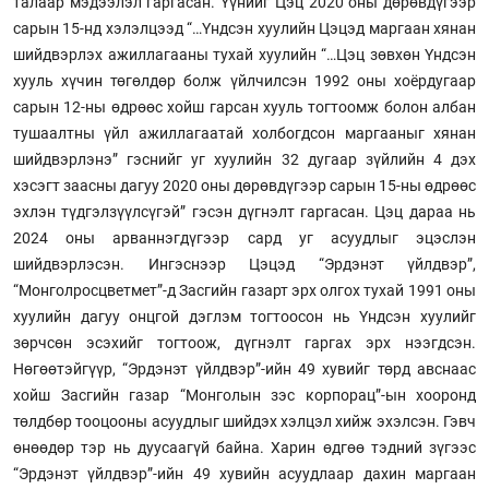
талаар мэдээлэл гаргасан. Үүнийг Цэц 2020 оны дөрөвдүгээр
сарын 15-нд хэлэлцээд “…Үндсэн хуулийн Цэцэд маргаан хянан
шийдвэрлэх ажиллагааны тухай хуулийн “…Цэц зөвхөн Үндсэн
хууль хүчин төгөлдөр болж үйлчилсэн 1992 оны хоёрдугаар
сарын 12-ны өдрөөс хойш гарсан хууль тогтоомж болон албан
тушаалтны үйл ажиллагаатай холбогдсон маргааныг хянан
шийдвэрлэнэ” гэснийг уг хуулийн 32 дугаар зүйлийн 4 дэх
хэсэгт заасны дагуу 2020 оны дөрөвдүгээр сарын 15-ны өдрөөс
эхлэн түдгэлзүүлсүгэй” гэсэн дүгнэлт гаргасан. Цэц дараа нь
2024 оны арваннэгдүгээр сард уг асуудлыг эцэслэн
шийдвэрлэсэн. Ингэснээр Цэцэд “Эрдэнэт үйлдвэр”,
“Монголросцветмет”-д Засгийн газарт эрх олгох тухай 1991 оны
хуулийн дагуу онцгой дэглэм тогтоосон нь Үндсэн хуулийг
зөрчсөн эсэхийг тогтоож, дүгнэлт гаргах эрх нээгдсэн.
Нөгөөтэйгүүр, “Эрдэнэт үйлдвэр”-ийн 49 хувийг төрд авснаас
хойш Засгийн газар “Монголын зэс корпорац”-ын хооронд
төлдбөр тооцооны асуудлыг шийдэх хэлцэл хийж эхэлсэн. Гэвч
өнөөдөр тэр нь дуусаагүй байна. Харин өдгөө тэдний зүгээс
“Эрдэнэт үйлдвэр”-ийн 49 хувийн асуудлаар дахин маргаан