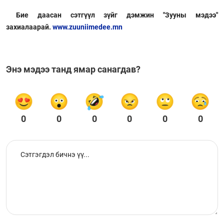
Бие даасан сэтгүүл зүйг дэмжин "Зууны мэдээ"
захиалаарай.
www.zuuniimedee.mn
Энэ мэдээ танд ямар санагдав?
0
0
0
0
0
0