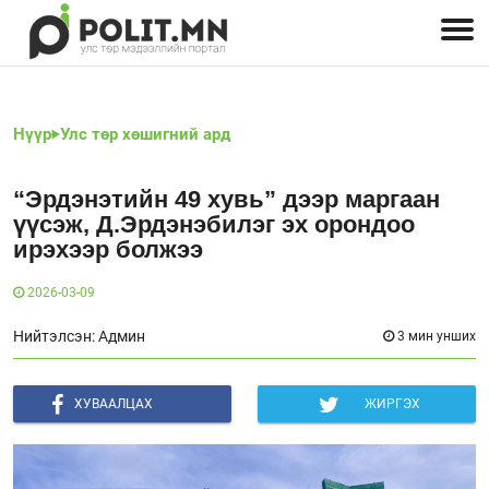
Улстөрчид: хэн, юу хэлэв
Дэлхийн улс төр
Чөлөөт хэвлэл
Залуус-Улс төр
Геополитик
Нийгэм
Нүүр
Улс төр хөшигний ард
“Эрдэнэтийн 49 хувь” дээр маргаан
үүсэж, Д.Эрдэнэбилэг эх орондоо
ирэхээр болжээ
2026-03-09
Нийтэлсэн: Админ
3 мин унших
ХУВААЛЦАХ
ЖИРГЭХ