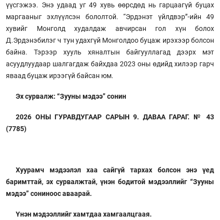
үүсгэжээ. Энэ удаад уг 49 хувь өөрсдөд нь гарцаагүй буцах
маргааныг эхлүүлсэн бололтой. “Эрдэнэт үйлдвэр”-ийн 49
хувийг Монголд худалдаж авчирсан гол хүн болох
Д.Эрдэнэбилэг ч тун удахгүй Монголдоо буцаж ирэхээр болсон
байна. Тэрээр хууль хяналтын байгууллагад дээрх мэт
асуудлуудаар шалгагдаж байхдаа 2023 оны өдийд хилээр гарч
яваад буцаж ирээгүй байсан юм.
Эх сурвалж: “Зууны мэдээ” сонин
2026 ОНЫ ГУРАВДУГААР САРЫН 9. ДАВАА ГАРАГ. № 43
(7785)
Хуурамч мэдээлэл хаа сайгүй тархах болсон энэ үед
баримттай, эх сурвалжтай, үнэн бодитой мэдээллийг “Зууны
мэдээ” сониноос аваарай.
Үнэн мэдээллийг хамтдаа хамгаалцгаая.