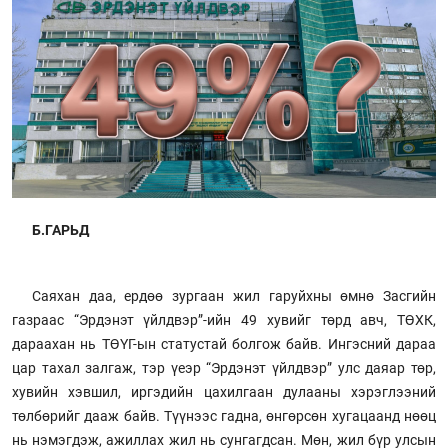
Б.ГАРЬД
Саяхан даа, ердөө зургаан жил гаруйхны өмнө Засгийн
газраас “Эрдэнэт үйлдвэр”-ийн 49 хувийг төрд авч, ТӨХК,
дараахан нь ТӨҮГ-ын статустай болгож байв. Ингэсний дараа
цар тахал залгаж, тэр үеэр “Эрдэнэт үйлдвэр” улс даяар төр,
хувийн хэвшил, иргэдийн цахилгаан дулааны хэрэглээний
төлбөрийг дааж байв. Түүнээс гадна, өнгөрсөн хугацаанд нөөц
нь нэмэгдэж, ажиллах жил нь сунгагдсан. Мөн, жил бүр улсын