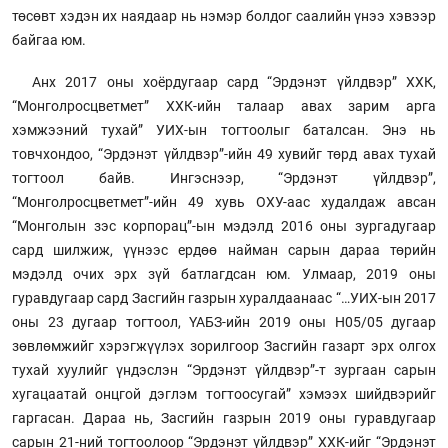
төсөвт хэдэн их наядаар нь нэмэр болдог саалийн үнээ хэвээр
байгаа юм.
Анх 2017 оны хоёрдугаар сард “Эрдэнэт үйлдвэр” ХХК,
“Монголросцветмет” ХХК-ийн талаар авах зарим арга
хэмжээний тухай” УИХ-ын тогтоолыг баталсан. Энэ нь
товчхондоо, “Эрдэнэт үйлдвэр”-ийн 49 хувийг төрд авах тухай
тогтоол байв. Ингэснээр, “Эрдэнэт үйлдвэр”,
“Монголросцветмет”-ийн 49 хувь ОХУ-аас худалдаж авсан
“Монголын зэс корпорац”-ын мэдэлд 2016 оны зургадугаар
сард шилжиж, үүнээс ердөө найман сарын дараа төрийн
мэдэлд очих эрх зүй батлагдсан юм. Улмаар, 2019 оны
гуравдугаар сард Засгийн газрын хуралдаанаас “…УИХ-ын 2017
оны 23 дугаар тогтоол, ҮАБЗ-ийн 2019 оны Н05/05 дугаар
зөвлөмжийг хэрэгжүүлэх зорилгоор Засгийн газарт эрх олгох
тухай хуулийг үндэслэн “Эрдэнэт үйлдвэр”-т зургаан сарын
хугацаатай онцгой дэглэм тогтоосугай” хэмээх шийдвэрийг
гаргасан. Дараа нь, Засгийн газрын 2019 оны гуравдугаар
сарын 21-ний тогтоолоор “Эрдэнэт үйлдвэр” ХХК-ийг “Эрдэнэт