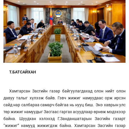
Т.БАТСАЙХАН
Хамтарсан Засгийн газар байгуулагдахад олон нийт олон
давуу талыг хүлээж байв. Гэвч жижиг намуудаас орж ирсэн
сайд нар салбараа самарч байгаа нь нууц биш. Энэ хаврын улс
төр жижиг намуудыг Засгаас гаргах асуудлаар өрнөж мэдэхээр
байна. Шуудхан хэлэхэд Г.Занданшатарын Засгийн газарт
“жижиг” намууд жи­жиг­дэж байна. Хамтарсан Засгийн газар