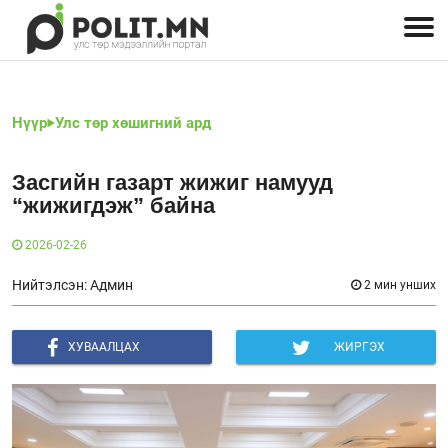
Улстөрчид: хэн, юу хэлэв
Дэлхийн улс төр
Чөлөөт хэвлэл
Залуус-Улс төр
Геополитик
Нийгэм
Нүүр
Улс төр хөшигний ард
Засгийн газарт жижиг намууд
“жижигдэж” байна
2026-02-26
Нийтэлсэн: Админ
2 мин унших
ХУВААЛЦАХ
ЖИРГЭХ