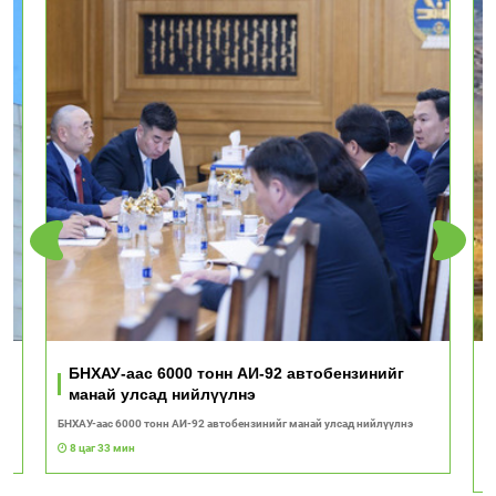
ь
БНХАУ-аас 6000 тонн АИ-92 автобензинийг
манай улсад нийлүүлнэ
БНХАУ-аас 6000 тонн АИ-92 автобензинийг манай улсад нийлүүлнэ
"Т
с
8 цаг 33 мин