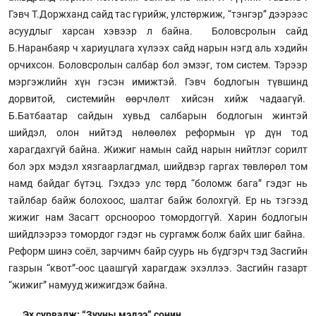
Гэвч Т.Доржханд сайд тас гүрийж, улстөржиж, “тэнгэр” дээрээс
асуудлыг харсан хэвээр л байна. Боловсролын сайд
Б.Наранбаяр ч хариуцлага хүлээх сайд нарын нэгд аль хэдийн
орчихсон. Боловсролын салбар бол эмзэг, том систем. Тэрээр
мэргэжлийн хүн гэсэн имижтэй. Гэвч бодлогын түвшинд
дорвитой, системийн өөрчлөлт хийсэн хийж чадаагүй.
Б.Батбаатар сайдын хувьд салбарын бодлогын жинтэй
шийдэл, олон нийтэд нөлөөлөх реформын үр дүн тод
харагдахгүй байна. Жижиг намын сайд нарын нийтлэг сорилт
бол эрх мэдэл хязгаарлагдмал, шийдвэр гаргах төвлөрөл том
намд байдаг бүтэц. Гэхдээ улс төрд “боломж бага” гэдэг нь
тайлбар байж болохоос, шалтаг байж болохгүй. Ер нь тэгээд
жижиг нам Засагт орсноороо томордоггүй. Харин бодлогын
шийдлээрээ томордог гэдэг нь сургамж болж байх шиг байна.
Реформ шинэ соёл, зарчимч байр суурь нь бүдгэрч тэд Засгийн
газрын “квот”-оос цаашгүй харагдаж эхэллээ. Засгийн газарт
“жижиг” намууд жижигдэж байна.
Эх сурвалж: “Зууны мэдээ” сонин