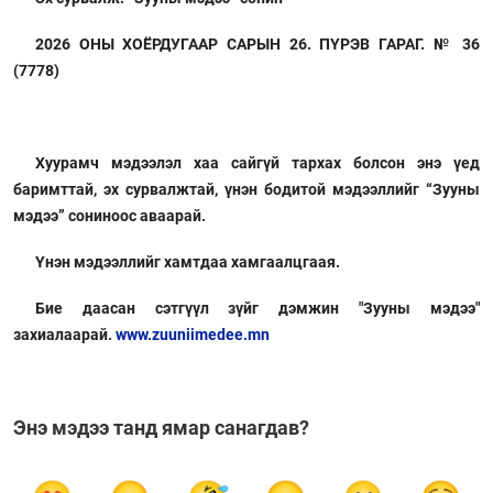
2026 ОНЫ ХОЁРДУГААР САРЫН 26. ПҮРЭВ ГАРАГ. № 36
(7778)
Хуурамч мэдээлэл хаа сайгүй тархах болсон энэ үед
баримттай, эх сурвалжтай, үнэн бодитой мэдээллийг “Зууны
мэдээ” сониноос аваарай.
Үнэн мэдээллийг хамтдаа хамгаалцгаая.
Бие даасан сэтгүүл зүйг дэмжин "Зууны мэдээ"
захиалаарай.
www.zuuniimedee.mn
Энэ мэдээ танд ямар санагдав?