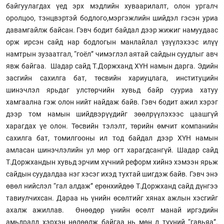
байгуулагдах үед эрх мэдлийн хуваа­рилалт, олон ургалч
оролцоо, тэнц­­вэртэй бодлого,мэргэжлийн шийдэл гэсэн уриа
давамгайлж байсан. Гэвч бодит байдал дээр жижиг намуудаас
орж ирсэн сайд нар бодлогын манлайлал үзүүлэхээс илүү
намтрын зузаатгал, “гоёл” чимэглэл аятай сайдын суудлыг авч
явж байгаа. Шадар сайд Т.Доржханд ХҮН намын дарга. Эдийн
засгийн сахилга бат, төсвийн хариуцлага, институцийн
шинэчлэл ярьдаг улстөрчийн хувьд байр сууриа хатуу
хамгаална гэж олон нийт найдаж байв. Гэвч бодит ажил хэрэг
дээр том намын шийдвэрүүдийг зөөлрүүлэхээс цаашгүй
харагдах үе олон. Төсвийн тэлэлт, төрийн өмчит компанийн
сахилга бат, томилгооны ил тод байдал дээр ХҮН намын
амласан шинэчлэлийн ул мөр огт харагдсангүй. Шадар сайд
Т.Доржхандын хувьд эрчим хүчний реформ хийнэ хэмээн ярьж
сайдын суудалдаа нэг хэсэг ихэд тухтай шигдэж байв. Гэвч энэ
өвөл нийслэл “гал алдаж” ерөнхийдөө Т.Доржханд сайд дүнгээ
тавиулчихсан. Дараа нь үнийн өсөлтийг хянах ажлын хэсгийг
ахалж ажиллав. Өнөөдөр үнийн өсөлт манай иргэдийн
амьдралд хэрхэн нөлөөлж байгаа нь мөн л түүний “гавьяа”.