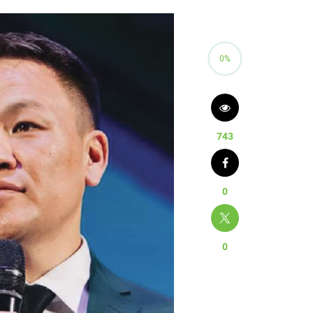
0%
743
0
0