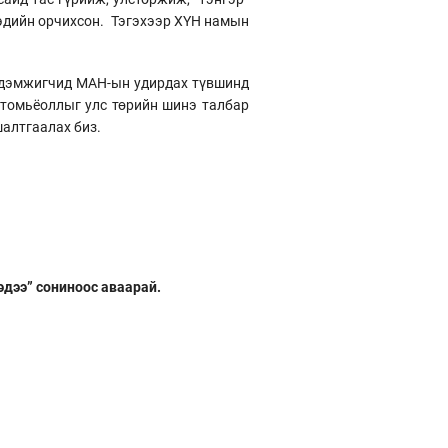
хэдийн орчихсон. Тэгэхээр ХҮН намын
г дэмжигчид МАН-ын удирдах түвшинд
 томьёоллыг улс төрийн шинэ талбар
шалтгаалах биз.
эдээ” сониноос аваарай.