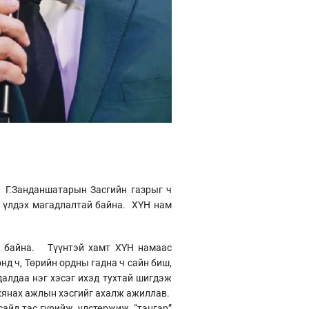
р Г.Занданшатарын Засгийн газрыг ч
рч үлдэх магадлалтай байна. ХҮН нам
ж байна. Түүнтэй хамт ХҮН намаас
д ч, Төрийн ордны гадна ч сайн биш,
алдаа нэг хэсэг ихэд тухтай шигдэж
 хянах ажлын хэсгийг ахалж ажиллав.
айд тас гүрийж, улстөржиж, “тэнгэр”