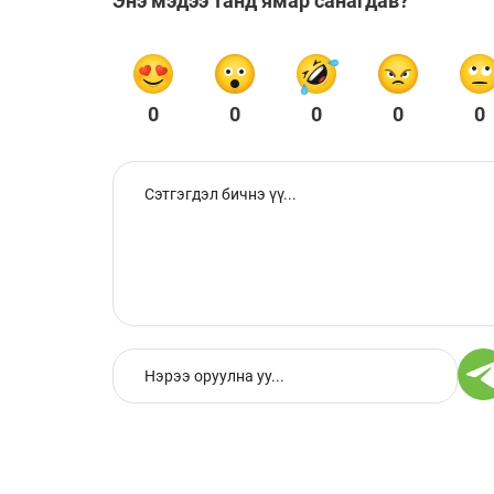
Энэ мэдээ танд ямар санагдав?
0
0
0
0
0