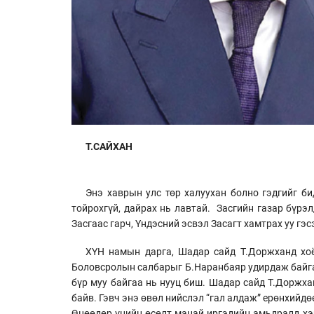
Т.САЙХАН
Энэ хаврын улс төр халуухан болно гэдгийг б
тойрохгүй, дайрах нь лавтай. Засгийн газар бүрэ
Засгаас гарч, Үндэсний эсвэл Засагт хамтрах уу гэ
ХҮН намын дарга, Шадар сайд Т.Доржханд хо
Боловсролын салбарыг Б.Наранбаяр удирдаж байгаа.
бүр муу байгаа нь нууц биш. Шадар сайд Т.Доржх
байв. Гэвч энэ өвөл нийслэл “гал алдаж” ерөнхийд
Өнөөдөр үнийн өсөлт манай иргэдийн амьдралд хэр