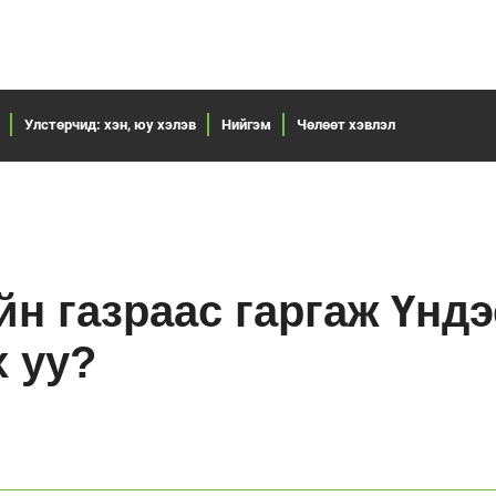
Улстөрчид: хэн, юу хэлэв
Нийгэм
Чөлөөт хэвлэл
йн газраас гаргаж Үнд
х уу?