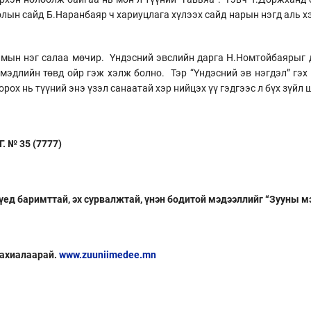
олын сайд Б.Наранбаяр ч хариуцлага хүлээх сайд нарын нэгд аль 
намын нэг салаа мөчир. Үндэсний эвслийн дарга Н.Номтойбаяры
мэдлийн төвд ойр гэж хэлж болно. Тэр “Үндэсний эв нэгдэл” гэх
ох нь түүний энэ үзэл санаатай хэр нийцэх үү гэдгээс л бүх зүйл 
 № 35 (7777)
 үед баримттай, эх сурвалжтай, үнэн бодитой мэдээллийг “Зууны м
захиалаарай.
www.zuuniimedee.mn