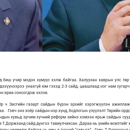
ид биш учир мэдэх хүмүүс хэлж байгаа. Халуухан хаврын улс тө
лдэхүүнээрээ унахгүй юм гэхэд 2-3 сайд, цаашлаад нэг нам суга
сэн яриа сонсогдож эхлэв.
ёр ч Засгийн газарт сайдын бүрэн эрхийг хэрэгжүүлэн ажилла
 Гэвч энэ хоёр сайдын нэр хүнд, бодлогын үзүүлэлт Төрийн ордон
андын хувьд эрчим хүчний реформ хийнэ хэмээн ярьж сайдын сууд
өө Т.Доржханд сайд дүнгээ тавиулчихсан. Дараа нь үнийн өсөлтийг
хэн нөлөөлж байгаа нь мөн л түүний “гавьяа”. Гэвч Т.Доржханд с