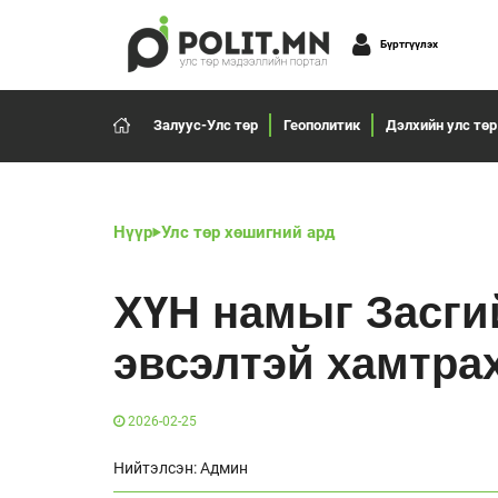
Бүртгүүлэх
Залуус-Улс төр
Геополитик
Дэлхийн улс төр
Нүүр
Улс төр хөшигний ард
ХҮН намыг Засги
эвсэлтэй хамтра
2026-02-25
Нийтэлсэн: Админ