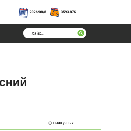
2026/08/8
3593.87
$
эсний
1 мин унших