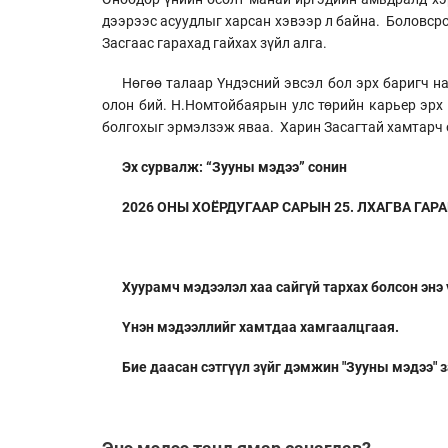
дээрээс асуудлыг харсан хэвээр л байна. Боловср
Засгаас гарахад гайхах зүйл алга.
Нөгөө талаар Үндэсний эвсэл бол эрх баригч 
олон бий. Н.Номтойбаярын улс төрийн карьер эрх 
болгохыг эрмэлзэж яваа. Харин Засагтай хамтарч ор
Эх сурвалж: “Зууны мэдээ” сонин
2026 ОНЫ ХОЁРДУГААР САРЫН 25. ЛХАГВА ГАРАГ.
Хуурамч мэдээлэл хаа сайгүй тархах болсон энэ
Үнэн мэдээллийг хамтдаа хамгаалцгаая.
Бие даасан сэтгүүл зүйг дэмжин "Зууны мэдээ" 