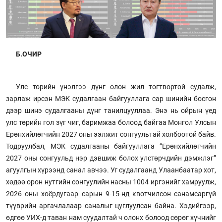
Б.ОЧИР
Улс төрийн үнэлгээ дүнг олон жил тогтвортой судалж,
зарлаж ирсэн МЭК судалгаан байгууллага сар шинийн босгон
дээр шинэ судалгааны дүнг танилцууллаа. Энэ нь ойрын үед
улс төрийн гол зүг чиг, баримжаа болоод байгаа Монгол Улсын
Ерөнхийлөгчийн 2027 оны ээлжит сонгуультай холбоотой байв.
Тодруулбал, МЭК судалгааны байгууллага “Ерөнхийлөгчийн
2027 оны сонгуульд нэр дэвшиж болох улстөрчдийн дэмжлэг”
агуулгын хүрээнд санал авчээ. Уг судалгаанд Улаанбаатар хот,
хөдөө орон нутгийн сонгуулийн насны 1004 иргэнийг хамруулж,
2026 оны хоёрдугаар сарын 9-15-нд квотчилсон санамсаргүй
түүврийн аргачлалаар саналыг цуглуулсан байна. Хэдийгээр,
өдгөө УИХ-д таван нам суудалтай ч олонх болоод сөрөг хүчнийг