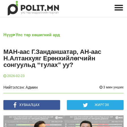
Улстөрчид: хэн, юу хэлэв
Дэлхийн улс төр
Чөлөөт хэвлэл
Залуус-Улс төр
Геополитик
Нийгэм
Нүүр
Улс төр хөшигний ард
МАН-аас Г.Занданшатар, АН-аас
Н.Алтанхуяг Ерөнхийлөгчийн
сонгуульд “тулах” уу?
2026-02-23
Нийтэлсэн: Админ
3 мин унших
ХУВААЛЦАХ
ЖИРГЭХ