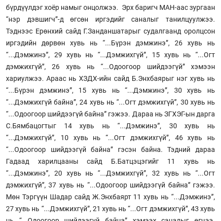
бүрдүүлдэг хоёр намыг онцолжээ. Эрх баригч МАН-аас зургаан
“нэр дэвшигч”-д өгсөн иргэдийг саналыг танилцуулжээ.
Тэднээс Ерөнхий сайд Г.Занданшатарыг судалгаанд оролцсон
иргэдийн дөрвөн хувь нь “...Бүрэн дэмжинэ”, 26 хувь нь
“...Дэмжинэ”, 29 хувь нь “...Дэмжихгүй”, 15 хувь нь “...Огт
дэмжихгүй”, 26 хувь нь “...Одоогоор шийдээгүй” хэмээн
хариулжээ. Араас нь ХЗДХ-ийн сайд Б.Энхбаярыг нэг хувь нь
“...Бүрэн дэмжинэ”, 15 хувь нь “...Дэмжинэ”, 30 хувь нь
“...Дэмжихгүй байна”, 24 хувь нь “...Огт дэмжихгүй”, 30 хувь нь
“...Одоогоор шийдээгүй байна” гэжээ. Дараа нь ЗГХЭГ-ын дарга
С.Бямбацогтыг 14 хувь нь “...Дэмжинэ”, 30 хувь нь
“...Дэмжихгүй”, 10 хувь нь “...Огт дэмжихгүй”, 46 хувь нь
“...Одоогоор шийдээгүй байна” гэсэн байна. Тэдний дараа
Гадаад харилцааны сайд Б.Батцэцэгийг 11 хувь нь
“...Дэмжинэ”, 20 хувь нь “...Дэмжихгүй”, 32 хувь нь “...Огт
дэмжихгүй”, 37 хувь нь “...Одоогоор шийдээгүй байна” гэжээ.
Мөн Тэргүүн Шадар сайд Ж.Энхбаярт 11 хувь нь “...Дэмжинэ”,
27 хувь нь “...Дэмжихгүй”, 21 хувь нь “...Огт дэмжихгүй”, 43 хувь
нь “...Одоогоор шийдээгүй байна” хэмээх саналыг өгчээ.