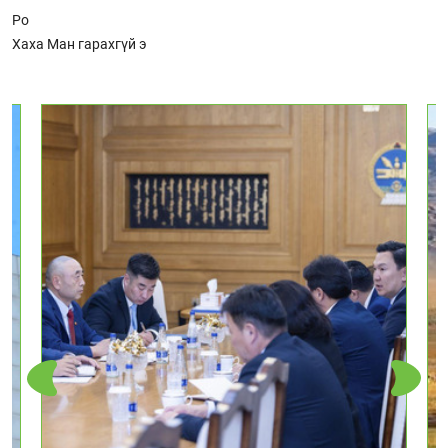
Ро
Хаха Ман гарахгүй э