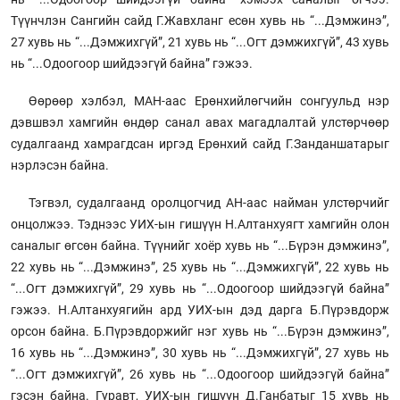
Түүнчлэн Сангийн сайд Г.Жавхланг есөн хувь нь “...Дэмжинэ”,
27 хувь нь “...Дэмжихгүй”, 21 хувь нь “...Огт дэмжихгүй”, 43 хувь
нь “...Одоогоор шийдээгүй байна” гэжээ.
Өөрөөр хэлбэл, МАН-аас Ерөнхийлөгчийн сонгуульд нэр
дэвшвэл хамгийн өндөр санал авах магадлалтай улстөрчөөр
судалгаанд хамрагдсан иргэд Ерөнхий сайд Г.Занданшатарыг
нэрлэсэн байна.
Тэгвэл, судалгаанд оролцогчид АН-аас найман улстөрчийг
онцолжээ. Тэднээс УИХ-ын гишүүн Н.Алтанхуягт хамгийн олон
саналыг өгсөн байна. Түүнийг хоёр хувь нь “...Бүрэн дэмжинэ”,
22 хувь нь “...Дэмжинэ”, 25 хувь нь “...Дэмжихгүй”, 22 хувь нь
“...Огт дэмжихгүй”, 29 хувь нь “...Одоогоор шийдээгүй байна”
гэжээ. Н.Алтанхуягийн ард УИХ-ын дэд дарга Б.Пүрэвдорж
орсон байна. Б.Пүрэвдоржийг нэг хувь нь “...Бүрэн дэмжинэ”,
16 хувь нь “...Дэмжинэ”, 30 хувь нь “...Дэмжихгүй”, 27 хувь нь
“...Огт дэмжихгүй”, 26 хувь нь “...Одоогоор шийдээгүй байна”
гэсэн байна. Гуравт, УИХ-ын гишүүн Д.Ганбатыг 15 хувь нь