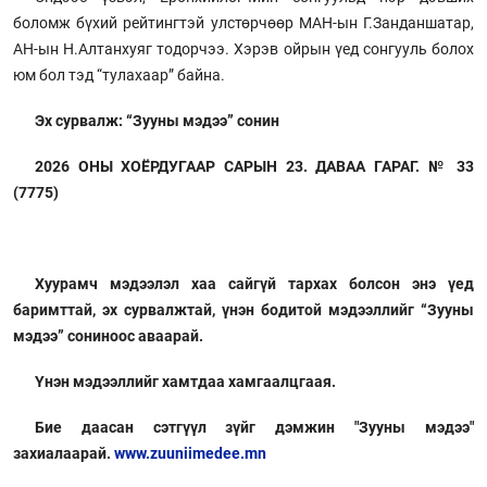
боломж бүхий рейтингтэй улстөрчөөр МАН-ын Г.Занданшатар,
АН-ын Н.Алтанхуяг тодорчээ. Хэрэв ойрын үед сонгууль болох
юм бол тэд “тулахаар” байна.
Эх сурвалж: “Зууны мэдээ” сонин
2026 ОНЫ ХОЁРДУГААР САРЫН 23. ДАВАА ГАРАГ. № 33
(7775)
Хуурамч мэдээлэл хаа сайгүй тархах болсон энэ үед
баримттай, эх сурвалжтай, үнэн бодитой мэдээллийг “Зууны
мэдээ” сониноос аваарай.
Үнэн мэдээллийг хамтдаа хамгаалцгаая.
Бие даасан сэтгүүл зүйг дэмжин "Зууны мэдээ"
захиалаарай.
www.zuuniimedee.mn