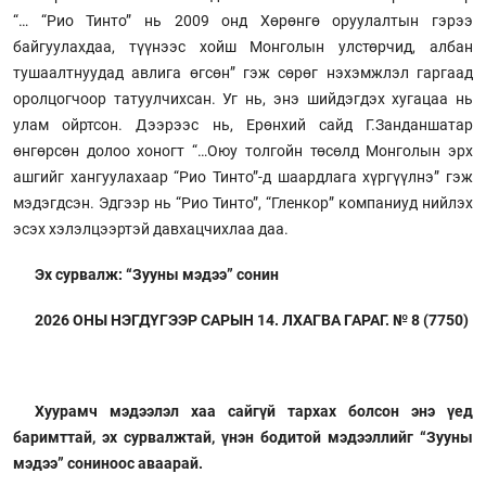
“… “Рио Тинто” нь 2009 онд Хөрөнгө оруулалтын гэрээ
байгуулахдаа, түүнээс хойш Монголын улстөрчид, албан
тушаалтнуудад авлига өгсөн” гэж сөрөг нэхэмжлэл гаргаад
оролцогчоор татуулчихсан. Уг нь, энэ шийдэгдэх хугацаа нь
улам ойртсон. Дээрээс нь, Ерөнхий сайд Г.Занданшатар
өнгөрсөн долоо хоногт “…Оюу толгойн төсөлд Монголын эрх
ашгийг хангуулахаар “Рио Тинто”-д шаардлага хүргүүлнэ” гэж
мэдэгдсэн. Эдгээр нь “Рио Тинто”, “Гленкор” компаниуд нийлэх
эсэх хэлэлцээртэй давхацчихлаа даа.
Эх сурвалж: “Зууны мэдээ” сонин
2026 ОНЫ НЭГДҮГЭЭР САРЫН 14. ЛХАГВА ГАРАГ. № 8 (7750)
Хуурамч мэдээлэл хаа сайгүй тархах болсон энэ үед
баримттай, эх сурвалжтай, үнэн бодитой мэдээллийг “Зууны
мэдээ” сониноос аваарай.