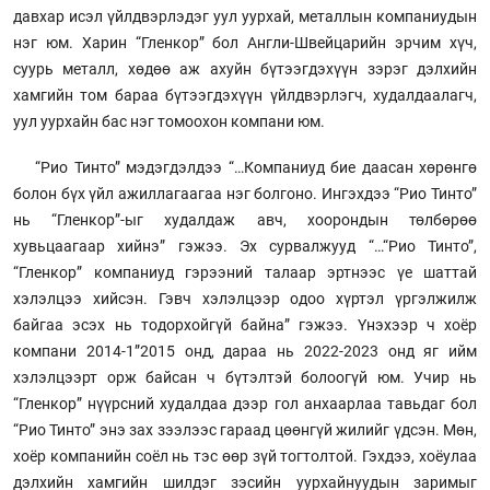
давхар исэл үйлдвэрлэдэг уул уурхай, металлын компаниудын
нэг юм. Харин “Гленкор” бол Англи-Швейцарийн эрчим хүч,
суурь металл, хөдөө аж ахуйн бүтээгдэхүүн зэрэг дэлхийн
хамгийн том бараа бүтээгдэхүүн үйлдвэрлэгч, худалдаалагч,
уул уурхайн бас нэг томоохон компани юм.
“Рио Тинто” мэдэгдэлдээ “…Компаниуд бие даасан хөрөнгө
болон бүх үйл ажиллагаагаа нэг болгоно. Ингэхдээ “Рио Тинто”
нь “Гленкор”-ыг худалдаж авч, хоорондын төлбөрөө
хувьцаагаар хийнэ” гэжээ. Эх сурвалжууд “…“Рио Тинто”,
“Гленкор” компаниуд гэрээний талаар эртнээс үе шаттай
хэлэлцээ хийсэн. Гэвч хэлэлцээр одоо хүртэл үргэлжилж
байгаа эсэх нь тодорхойгүй байна” гэжээ. Үнэхээр ч хоёр
компани 2014-1”2015 онд, дараа нь 2022-2023 онд яг ийм
хэлэлцээрт орж байсан ч бүтэлтэй болоогүй юм. Учир нь
“Гленкор” нүүрсний худалдаа дээр гол анхаарлаа тавьдаг бол
“Рио Тинто” энэ зах зээлээс гараад цөөнгүй жилийг үдсэн. Мөн,
хоёр компанийн соёл нь тэс өөр зүй тогтолтой. Гэхдээ, хоёулаа
дэлхийн хамгийн шилдэг зэсийн уурхайнуудын заримыг