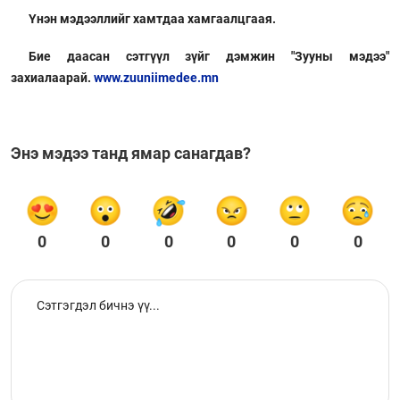
Үнэн мэдээллийг хамтдаа хамгаалцгаая.
Бие даасан сэтгүүл зүйг дэмжин "Зууны мэдээ"
захиалаарай.
www.zuuniimedee.mn
Энэ мэдээ танд ямар санагдав?
0
0
0
0
0
0