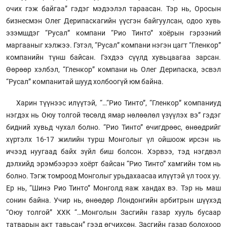
очих гэж байгаа” гэдэг мэдээлэл тараасан. Тэр нь, Оросын
бизнесмэн Олег Дерипаскагийн үүсгэн байгуулсан, одоо хувь
эзэмшдэг “Русал” компани “Рио Тинто” хоёрын гэрээний
маргааныг хэлжээ. Гэтэл, “Русал” компани нэгэн цагт “Гленкор”
компанийн түнш байсан. Гэхдээ сүүлд хувьцаагаа зарсан.
Өөрөөр хэлбэл, “Гленкор” компани нь Олег Дерипаска, эсвэл
“Русал” компанитай шууд холбоогүй юм байна.
Харин түүнээс илүүтэй, “…“Рио Тинто”, “Гленкор” компаниуд
нэгдэх нь Оюу толгой төсөлд ямар нөлөөлөл үзүүлэх вэ” гэдэг
бидний хувьд чухал болно. “Рио Тинто” өчигдрөөс, өнөөдрийг
хүртэлх 16-17 жилийн турш Монголыг үл ойшоож ирсэн нь
ичээд нуугаад байх зүйл биш болсон. Хэрвээ, тэд нэгдвэл
дэлхийд эрэмбээрээ хоёрт байсан “Рио Тинто” хамгийн том нь
болно. Тэгж томроод Монголыг урьдахаасаа илүүтэй үл тоох уу.
Ер нь, “Шинэ Рио Тинто” Монголд яаж хандах вэ. Тэр нь маш
сонин байна. Учир нь, өнөөдөр Лондонгийн арбитрын шүүхэд
“Оюу толгой” ХХК “…Монголын Засгийн газар хууль бусаар
татварын акт тавьсан” гээд өгчихсөн. Засгийн газар болохоор