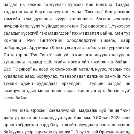
нэгдэл нь зэсийн тэргүүлэгч уурхайг бий болгоно. Гэхдээ,
тодорхой саад бэрхшээлүүдтэй тулна. “Гленкор” бол дэлхийн
хамгийн том дулааны нүүрс тээвэрлэгч бөгөөд коксжих
нүүрсний тэргүүлэгч үйлдвэрлэгч юм. Тэд одоогоор “…Үүнээсээ
салахыг хүсэхгүй гэж мэдэгдсэн” гэх мэдээлэл байна. Мөн тус
компани “Рио Тинто”-гийн олборлодоггүй никель, цайр
олборлодог. Ардчилсан Конго улсад зэс, кобальтын уурхайтай.
Гэтэл тэр нь “Рио Тинто”-гийн үйл ажиллагаа явуулахаас удаан
хугацааны туршид зайлсхийж ирсэн үйл ажиллагаа байдаг.
Бас, “Гленкор” нь асар их хэмжээний металл, нүүрс, газрын тос
худалдаж авах, борлуулах, тээвэрлэдэг дэлхийн хамгийн том
түүхий эдийн худалдааг эрхэлдэг. Тэдний нэгдэл нь
зохицуулагчдын монополийн эсрэг хяналтад орж болзошгүй”
гэсэн байна.
Түүнчлэн, Оросын хэвлэлүүдийн мэдээдж буй “өнцөг”-ийг
дээр дурдсан нь санаандгүй зүйл биш юм. УИХ-аас 2025 оны
арванхоёрдугаар сард Оюу толгойн асуудлаар сонсгол зохион
байгуулах үеэр зарим эх сурвалж “…Оюу толгой Оросын мэдэлд