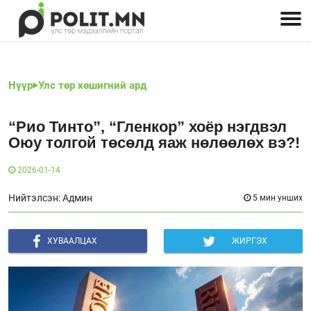
Улстөрчид: хэн, юу хэлэв
Дэлхийн улс төр
Чөлөөт хэвлэл
Залуус-Улс төр
Геополитик
Нийгэм
Нүүр
Улс төр хөшигний ард
“Рио Тинто”, “Гленкор” хоёр нэгдвэл
Оюу толгой төсөлд яаж нөлөөлөх вэ?!
2026-01-14
Нийтэлсэн: Админ
5 мин унших
ХУВААЛЦАХ
ЖИРГЭХ