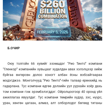
Б.ОЧИР
Оюу толгойн 66 хувийг эзэмшдэг “Рио Тинто” компани
“Гленкор” компанийн хувьцааг худалдан авах хэлэлцээр хийж
буйгаа өнгөрсөн долоо хоногт албан ёсны вэбсайтаараа
мэдэгджээ. Монголчууд “Рио Тинто”-гийн талаар ерөнхийд нь
гадарлана. Тус компани өдгөө дэлхийн уул уурхайн хоёр дахь
том компани гэж эрэмбэлэгддэг. Ойролцоогоор 40 оронд үйл
ажиллагаа явуулдаг. Тус компани төмрийн хүдэр, зэс, нүүрс,
уран, хөнгөн цагаан, алмаз, алт олборлодог бөгөөд титаны