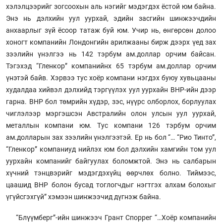
хэлэлцээрийг зогсоохын аль нэгийг мэдэгдэх ёстой юм байна.
Энэ нь дэлхийн уул уурхай, эдийн засгийн шинжээчдийн
анхаарлыг зүй ёсоор татаж буй юм. Учир нь, өнгөрсөн долоо
хоногт компанийн Лондонгийн арилжааны бирж дээрх үед зах
зээлийн үнэлгээ нь 142 тэрбум ам.доллар орчим байсан.
Тэгэхэд “Гленкор” компанийнх 65 тэрбум ам.доллар орчим
үнэтэй байв. Хэрвээ тус хоёр компани нэгдэх буюу хувьцааны
худалдаа хийвэл дэлхийд тэргүүлэх уул уурхайн BHP-ийн дээр
гарна. BHP бол төмрийн хүдэр, зэс, нүүрс олборлох, борлуулах
чиглэлээр мэргэшсэн Австралийн олон улсын уул уурхай,
металлын компани юм. Тус компани 126 тэрбум орчим
ам.долларын зах зээлийн үнэлгээтэй. Ер нь бол “… “Рио Тинто”,
“Гленкор” компаниуд нийлэх юм бол дэлхийн хамгийн том уул
уурхайн компанийг байгуулах боломжтой. Энэ нь салбарын
хүчний тэнцвэрийг мэдэгдэхүйц өөрчлөх болно. Тиймээс,
цаашид BHP болон бусад тоглогчдыг нэгтгэх алхам болохыг
үгүйсгэхгүй” хэмээн шинжээчид дүгнэж байна.
“Блүүмберг”-ийн шинжээч Грант Споррег “…Хоёр компанийн