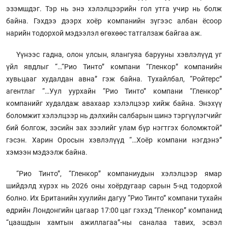
эзэмшдэг. Тэр нь энэ хэлэлцээрийн гол утга учир нь болж
байна. Гэхдээ дээрх хоёр компанийн зүгээс албан ёсоор
нарийн тодорхой мэдээлэл өгөхөөс татгалзаж байгаа аж.
Үүнээс гадна, олон улсын, ялангуяа барууны хэвлэлүүд уг
үйл явдлыг “…“Рио Тинто” компани “Гленкор” компанийн
хувьцааг худалдан авна” гэж байна. Тухайлбал, “Ройтерс”
агентлаг “…Уул уурхайн “Рио Тинто” компани “Гленкор”
компанийг худалдаж авахаар хэлэлцээр хийж байна. Энэхүү
боломжит хэлэлцээр нь дэлхийн салбарын шинэ тэргүүлэгчийг
бий болгож, зэсийн зах зээлийг улам бүр нэгтгэх боломжтой”
гэсэн. Харин Оросын хэвлэлүүд “…Хоёр компани нэгдэнэ”
хэмээн мэдээлж байна.
“Рио Тинто”, “Гленкор” компаниудын хэлэлцээр ямар
шийдэлд хүрэх нь 2026 оны хоёрдугаар сарын 5-нд тодорхой
болно. Их Британийн хуулийн дагуу “Рио Тинто” компани тухайн
өдрийн Лондонгийн цагаар 17:00 цаг гэхэд “Гленкор” компанид
“цаашдын хамтын ажиллагаа”-ны саналаа тавих, эсвэл