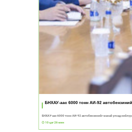
БНХАУ-аас 6000 тонн АИ-92 автобензини
БНХАУ-аас 6000 тонн АИ-92 автобензинийг манай улсад нийлүү
10 цаг 26 мин