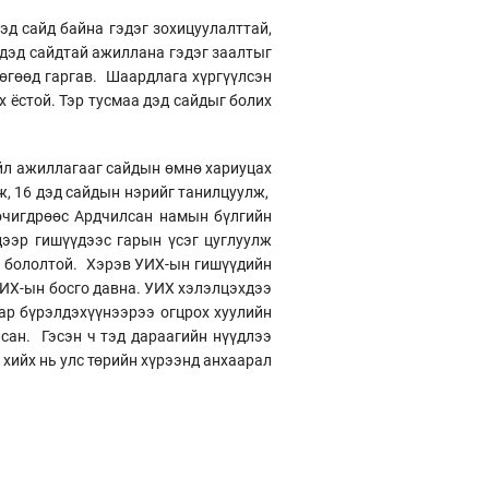
эд сайд байна гэдэг зохицуулалттай,
 дэд сайдтай ажиллана гэдэг заалтыг
 өгөөд гаргав. Шаардлага хүргүүлсэн
х ёстой. Тэр тусмаа дэд сайдыг болих
 үйл ажиллагааг сайдын өмнө хариуцах
ж, 16 дэд сайдын нэрийг танилцуулж,
өчигдрөөс Ардчилсан намын бүлгийн
дээр гишүүдээс гарын үсэг цуглуулж
э бололтой. Хэрэв УИХ-ын гишүүдийн
УИХ-ын босго давна. УИХ хэлэлцэхдээ
ар бүрэлдэхүүнээрээ огцрох хуулийн
лсан. Гэсэн ч тэд дараагийн нүүдлээ
 хийх нь улс төрийн хүрээнд анхаарал