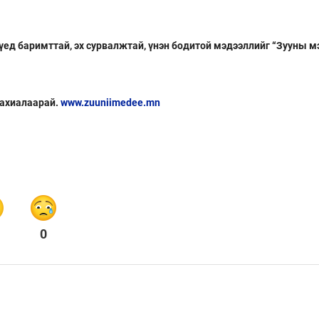
 үед баримттай, эх сурвалжтай, үнэн бодитой мэдээллийг “Зууны м
захиалаарай.
www.zuuniimedee.mn
0