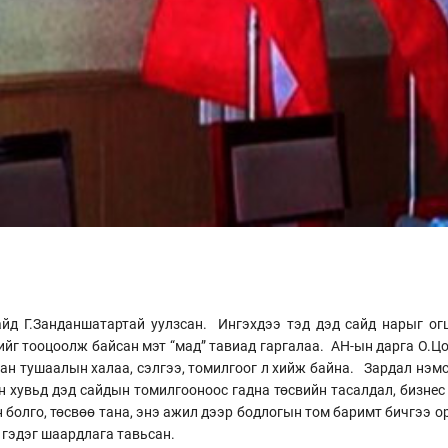
айд Г.Занданшатартай уулзсан. Ингэхдээ тэд дэд сайд нарыг о
ийг тооцоолж байсан мэт “мад” тавиад гаргалаа. АН-ын дарга О.Цо
ан тушаалын халаа, сэлгээ, томилгоог л хийж байна. Зардал нэмс
 хувьд дэд сайдын томилгооноос гадна төсвийн тасалдал, бизнес
 болго, төсвөө тана, энэ ажил дээр бодлогын том баримт бичгээ о
 гэдэг шаардлага тавьсан.