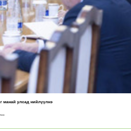
йг манай улсад нийлүүлнэ
лнэ