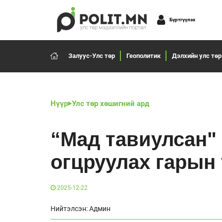
Бүртгүүлэх
Залуус-Улс төр
Геополитик
Дэлхийн улс төр
Нүүр
Улс төр хөшигний ард
“Мад тавиулсан"
огцруулах гарын 
2025-12-22
Нийтэлсэн: Админ