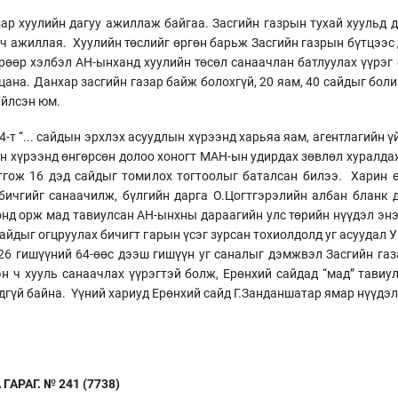
ар хуулийн дагуу ажиллаж байгаа. Засгийн газрын тухай хуульд д
ч ажиллая. Хуулийн төслийг өргөн барьж Засгийн газрын бүтцээс
өрөөр хэлбэл АН-ынханд хуулийн төсөл санаачлан батлуулах үүрэг
ана. Данхар засгийн газар байж болохгүй, 20 яам, 40 сайдыг боли
ийлсэн юм.
4-т “... сайдын эрхлэх асуудлын хүрээнд харьяа яам, агентлагийн
ийн хүрээнд өнгөрсөн долоо хоногт МАН-ын удирдах зөвлөл хуралда
тгож 16 дэд сайдыг томилох тогтоолыг баталсан билээ. Харин 
бичгийг санаачилж, бүлгийн дарга О.Цогтгэрэлийн албан бланк 
өнд орж мад тавиулсан АН-ынхны дараагийн улс төрийн нүүдэл эн
айдыг огцруулах бичигт гарын үсэг зурсан тохиолдолд уг асуудал 
26 гишүүний 64-өөс дээш гишүүн уг саналыг дэмжвэл Засгийн газ
н ч хууль санаачлах үүрэгтэй болж, Ерөнхий сайдад “мад” тавиу
дгүй байна. Үүний хариуд Ерөнхий сайд Г.Занданшатар ямар нүүдэл
АРАГ. № 241 (7738)