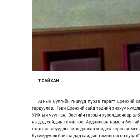
Т.САЙХАН
АН-ын бүлгийн гишүүд пүрэв гарагт Ерөнхий с
гардуулав. Гэвч Ерөнхий сайд тэдний энэхүү нүүдл
УИХ-ын чуулган, Засгийн газрын хуралдаанаар алб
нь дэд сайдын томилгоо. Ардчилсан намын бүлгийн
гээд энэ асуудлыг мөн давхар хөндөж төрөө цомхон
бухимдуулж байгаа дэд сайдын томилгоогоо цуцал”