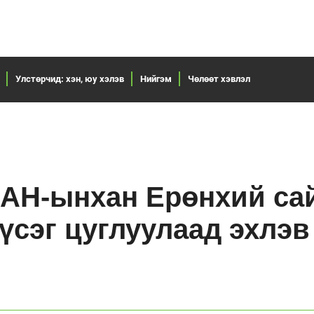
Улстөрчид: хэн, юу хэлэв
Нийгэм
Чөлөөт хэвлэл
 АН-ынхан Ерөнхий са
үсэг цуглуулаад эхлэв