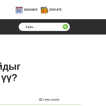
2026/08/9
3593.87
$
йдыг
 үү?
2 мин унших