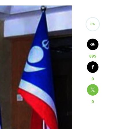
0%
895
0
0