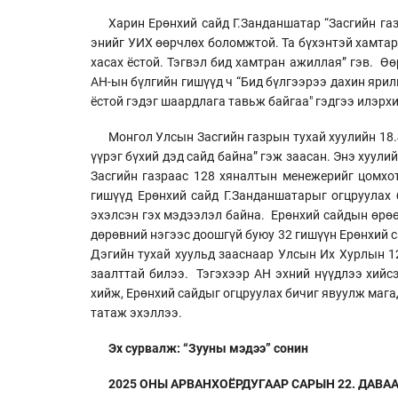
Харин Ерөнхий сайд Г.Занданшатар “Засгийн газ
энийг УИХ өөрчлөх боломжтой. Та бүхэнтэй хамтар
хасах ёстой. Тэгвэл бид хамтран ажиллая” гэв. Ө
АН-ын бүлгийн гишүүд ч “Бид бүлгээрээ дахин ярилц
ёстой гэдэг шаардлага тавьж байгаа" гэдгээ илэрх
Монгол Улсын Засгийн газрын тухай хуулийн 18.
үүрэг бүхий дэд сайд байна” гэж заасан. Энэ хуул
Засгийн газраас 128 хяналтын менежерийг цомхо
гишүүд Ерөнхий сайд Г.Занданшатарыг огцруулах 
эхэлсэн гэх мэдээлэл байна. Ерөнхий сайдын өрө
дөрөвний нэгээс доошгүй буюу 32 гишүүн Ерөнхий с
Дэгийн тухай хуульд зааснаар Улсын Их Хурлын 1
заалттай билээ. Тэгэхээр АН эхний нүүдлээ хийсэ
хийж, Ерөнхий сайдыг огцруулах бичиг явуулж мага
татаж эхэллээ.
Эх сурвалж: “Зууны мэдээ” сонин
2025 ОНЫ АРВАНХОЁРДУГААР САРЫН 22. ДАВАА Г