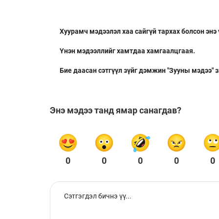
Хуурамч мэдээлэл хаа сайгүй тархах болсон энэ
Үнэн мэдээллийг хамтдаа хамгаалцгаая.
Бие даасан сэтгүүл зүйг дэмжин "Зууны мэдээ" 
Энэ мэдээ танд ямар санагдав?
0
0
0
0
0