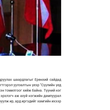
гцруулах шаардлагыг Ерөнхий сайдад
гтгэрэл уулзалтын үеэр “Сүүлийн үед
эн томилгоог хийж байна. Түүний нэг
 эрхлэгч аж ахуй нэгжийн дампуурал
руулж ир, ард иргэдийг хамгийн ихээр