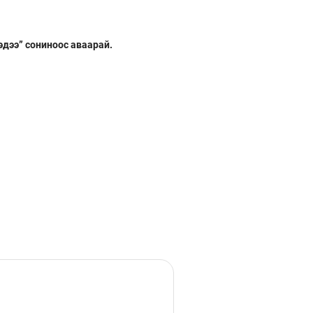
эдээ” сониноос аваарай.